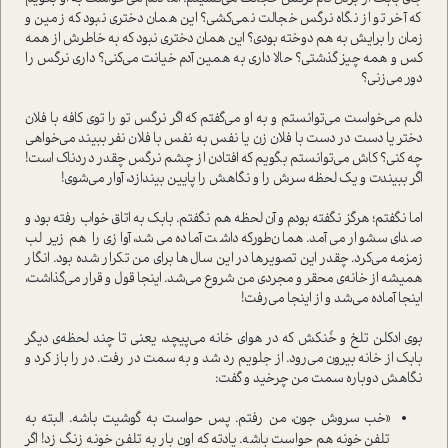
که آخر تو از نگاه نرگس خجالت نمی‌کشی؟ این همان دختری نبود که زمین و
زمان را برایش به هم دوخته بودی؟ این همان دختری نبود که به خاطرش از همه
کس و همه چیز گذشتی؟ حالا داری به همین آدم خیانت می‌کنی؟ داری نرگس را
دور می‌زنی؟
دلم می‌خواست می‌توانستم و به او می‌گفتم که اگر نرگس تو را توی کافه با فلان
دختر یا دست در دست با فلان زن یا نفس به نفس با فلان نفر ببیند می‌خواهی
چه کنی؟ کاش می‌توانستم بگویم که افتادن از چشم نرگس چقدر دردناک است!
اگر ببیندت و یک لحظه سرش را و نگاهش را پایین بیندازد، آوار می‌شوی!
اما نگفتم؛ هرگز نگفته بودم و آن لحظه هم نگفتم. بابک به اتاق خواب رفته بود و
صدای سشوار می‌آمد. همان‌طور‌که داشت آماده می‌شد، آوازی را هم زیر لب
زمزمه می‌کرد. چقدر این تصویرها در این سال‌ها برای من تکرار شده بود. انگار
همیشه از خانه‌ی محقر و مجردی من شروع می‌شد. اینجا قول و قرار می‌گذاشت،
اینجا آماده می‌شد و از اینجا می‌رفت!
بوی ادکلن تلخ و خُنکش که در هوای خانه می‌پیچد، یعنی تا چند لحظه‌ی دیگر
بابک از خانه بیرون می‌رود. از جلویم رد شد و به سمت در رفت. در را باز کرد و
نگاهش دوباره سمت من چرخید و گفت:
«خب سروش جون، من رفتم. پس حواست به گوشیت باشه. البته به
تلفن خونه هم حواست باشه. یادته که اون بار به تلفن خونه زنگ زد! اگر