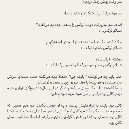
سر وقت بهش زنگ بزنم»
در جواب بابک یک «اوکی» نوشتم و تمام.
اما دستم نمی‌رفت جواب نرگس را بدهم. چه باید می‌گفتم؟
«سلام نرگس...»
مکث کردم. یک "خانم " به بعد از اسمش اضافه کردم:
«سلام نرگس خانم، بابک ...»
نوشته را پاک کردم:
«سلام نرگس خانم. خوبین؟ خانواده خوبن؟ بابک....»
خب باید چه می‌نوشتم؟ بابک چی؟ احتمالا باید می‌گفتم حمام است یا سرش
درد می‌کرده و خوابیده! یا رفته بیرون چیزی بخرد و گوشی‌اش
را جا گذاشته! باید یک چیزی می‌گفتم. دیگر در این سال‌ها دروغ‌گوی قهاری شده
بودم. کافی بود نرگس راضی شود؛ مهم نبود چطور!
کافی بود بابک به قرارهایش برسد و به او خوش بگذرد. من هم همین که
بمانم خانه و سیگار بکشم و کاری کنم که این دو نفر خیالشان راحت باشد ظاهرا
کافی بود. 10 سال بود که این نقش تکراری را بازی می‌کردم. اما حالا به نظرم 10 سال
کافی بود.