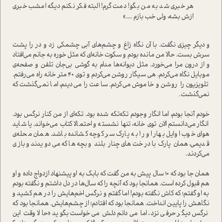
هر خبری شد به من بگو! دمت گرم! البته فکر نکنم دیگه امشب خبری
ازش بشه، ولی خب بازم ....»
و دیگر چیزی نگفت. با آن نگاه زاغ و چشم‌های آبی چشمکی زد و در را پشت
سرش بست. حالا من مانده بودم و سکوت خانه‌ای که مثل خوره به جانم می‌افتاد
و از درون مرا می‌خورد. مثل دیوانه‌ها مدام به گوشی بی‌جان تلفن و صفحه‌ی
موبایل نگاه می‌کردم. هی سیگار روشن می‌کردم و توی 40 متر خانه راه می‌رفتم.
تلویزیون را روشن و خاموش می‌کردم. ساعت را می‌دیدم، اما نمی‌گذشت که
نمی‌گذشت.
خودم آنجا بودم، اما انگار وجودم تکه‌تکه شده بود. تکه‌ای از من کنار نرگس بود.
انگار می‌دانستم الان توی خانه، تنها نشسته و احتمالا کتاب می‌خواند. یا شاید
هوای خوب اوایل بهار او را به پارک سر کوچه کشانده باشد. همان محله‌ی
قدیمی، همان پارک با درخت‌های چنار بلند و بچه‌ها که می‌دویدند و بازی
می‌کردند.
همان جا بود که 10 سال پیش به من گفت که بابک به او پیشنهاد ازدواج داده و او
هم قبول کرده است. همانجا بود که آنچه را که سال‌ها در دل داشتم و نگفته بودم
به او گفتم؛ که کاش نگفته بودم! اما گفتم و نرگس اخم‌هایش را در هم کشید و
نگاهش را پایین انداخت. همانجا بود که افتادم؛ از چشم‌هایش. همانجا بود که
نرگس دیگر حرفی نزد، اما می‌دانم دلش می‌خواست بگوید «حالا وقت این