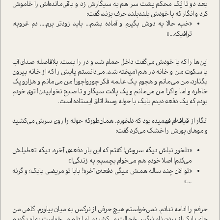
بعد دو تا پُک محکم پشت سر هم به سیگارش زد و باقی‌مانده‌اش را خاموش
کرد و انگار که با خودش بلند‌بلند حرف بزند، گفت:
«خب، حالا یه دوش بگیرم و آماده بشم... باید زودتر برم.... دم غروبه،
ترافیکه...»
این‌ها را که با خودش می‌گفت داخل حمام شد و در را بست. بلافاصله صدای آب
با سکوت من و خانه در هم آمیخته شد. می‌دانستم پایش را که از خانه بیرون
بگذارد، من می‌مانم و هجوم یک عالمه فکر جور‌وا‌جور! من می‌مانم و هزار‌و‌یک
خاطره و اما و اگر! من می‌مانم و یک پاکت سیگار و تا صبح نخوابیدن! توی خودم
بودم که یک دفعه دیدم بابک با حوله وسط اتاق ایستاده است.
انگار از قیافه‌ام فهمیده بود که دلخورم. همان‌طور‌که حوله را روی سرش می‌کشید
و موهای بورش را خشک می‌کرد گفت:
«دلخور نباش دیگه سروش! گفتم که این بار دفعه‌ی آخره. دیگه تعطیلش
می‌کنم! اصلا خودم هم می‌خوام بچسبم به زندگی!»
«تو الان چند ساله همش میگی دفعه‌ی آخره! بابا تو مریضی بابک؛ و گرنه
...»
حرفم را ادامه ندادم. نمی‌خواستم هیچ حرفی از نرگس به میان بیاورم. گاهی من
جای بابک از بردن نام نرگس خجالت می‌کشیدم. اما دلم می‌خواست به او بگویم