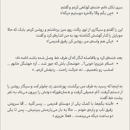
سری تکان دادم، خنده‌ی کوتاهی کردم و گفتم:
«چی بگم والا! بالاخره دوستیم دیگه!»
این را گفتم و سیگاری از توی پاکت روی میز برداشتم و روشن کردم. بابک که حالا
موبایل را کنار گوشش گذاشته بود به من اشاره‌ای کرد و گفت:
«یکی هم واسه‌ی من روشن کن رفیق قدیمی!»
بعد خنده‌ای کرد و بلافاصله انگار که آن طرف خط وصل شده باشد، ادامه داد:
«سلام عزیزم! خوبی؟... خوشحال باش که جور شد ... آره خوشگل خانوم ...
امشب رو با‌همیم.... نه، خیالت راحت... ردیفش کردم...»
به اینجا که رسید به طرف من برگشت، پوزخندی زد، جلوتر آمد و سیگار روشن را
از دستم گرفت. کام عمیقی گرفت و همان‌طور‌که دودش را بیرون می‌داد، به نفر
پشت خط گفت:
«البته بگم‌ها، با کمک یکی از دوستای قدیمی ... پسر گلیه ... آقا سروش،
رفیق ناب و پایه‌ی خودم .... حالا یه بار می‌یارمش ببینیش... پس تا یکی
دو ساعت دیگه می‌بینمت ... فعلا عزیزم.»