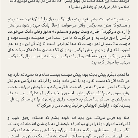
حرف‌هاست! این همه مدت لال بودی پسر؟ حالا که من دل به کس دیگری دادم؟
اصلا من فکر می‌کردم تو رفیقش باشی!»
من همیشه دوست بودم، رفیق بودم برای نرگس، برای بابک! آن‌قدر دوست بودم
و هستم که هنوز هم نرگس وقتی می‌خواهد از حال بابک خبردار شود سراغش
را از من می‌گیرد. آن‌قدر دوست بودم و هستم که هنوز وقتی بابک می‌خواهد
نرگس را دور بزند، به او می‌گوید که با من است! من همیشه دوست بودم و
دوست مانده‌ام. آن‌قدر دوست که دهانم قرص است تا زندگی این دو به هم
نخورد. تکه‌ای از وجودم پیش نرگس بود و آن تکه همان جا لابه‌لای درخت‌های
قدیمی پارک یا بین صفحات رمانی که نرگس می‌خواند یا در سریالی که نرگس
می‌دید جا خوش کرده بود.
اما تکه‌ی دیگرم پیش بابک بود؛ پیش دوست بیست ساله‌ام که نمی‌دانم دارد چه
می‌کند؟ الان که دست نفر دوم یا نمی‌دانم چندم را گرفته، به نرگس هم فکر
می‌کند؟ یا حتی به من؟ به من که حتما فکر می‌کند و با خودش می‌گوید عجب
رفیق خوبی دارم! نکند بگوید این احمق را خوب گیر آورده‌ام؟ از من به نفر
مقابلش چه می‌گوید؟ می‌گوید «عجب رفیق پایه‌ای دارم!» یا می‌گوید «این
پسره‌ی کودن از اولش لاپوشانیِ خراب‌کاری‌های من را می‌کرد؟»
اصلا چه فرقی می‌کند. من باید آدم خوبه باشم که هستم؛ رفیق خوب و
قابل‌اعتماد برای دو نفر! برای دو نفر که خودشان به خودشان اعتماد ندارند. اما
انگار من این وسط فرق می‌کنم. به بابک می‌گویم خیالش راحت باشد که نرگس
نمی‌فهمد. به نرگس می‌گویم خیالش راحت باشد که بابک پیش من است و