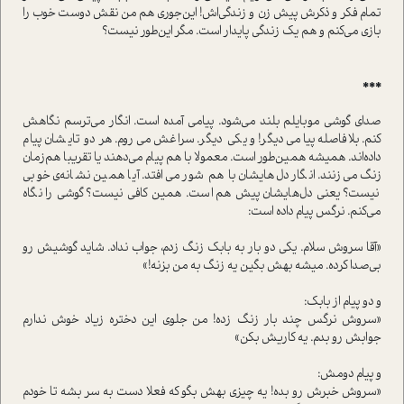
تمام فکر و ذکرش پیش زن و زندگی‌اش! این‌جوری هم من نقش دوست خوب را
بازی می‌کنم و هم یک زندگی پایدار است. مگر این‌طور نیست؟
***
صدای گوشی موبایلم بلند می‌شود. پیامی آمده است. انگار می‌ترسم نگاهش
کنم. بلافاصله پیامی دیگر! و یکی دیگر. سراغش می‌روم. هر دو تایشان پیام
داده‌اند. همیشه همین‌طور است. معمولا با هم پیام می‌دهند یا تقریبا هم‌زمان
زنگ می‌زنند. انگار دل‌هایشان با هم شور می‌افتد. آیا همین نشانه‌ی خوبی
نیست؟ یعنی دل‌هایشان پیش هم است. همین کافی نیست؟ گوشی را نگاه
می‌کنم. نرگس پیام داده است:
«آقا سروش سلام. یکی دو بار به بابک زنگ زدم، جواب نداد. شاید گوشیش رو
بی‌صدا کرده. میشه بهش بگین یه زنگ به من بزنه!»
و دو پیام از بابک:
«سروش نرگس چند بار زنگ زده! من جلوی این دختره زیاد خوش ندارم
جوابش رو بدم. یه کاریش بکن»
و پیام دومش:
«سروش خبرش رو بده! یه چیزی بهش بگو که فعلا دست به سر بشه تا خودم