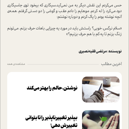
حس می‌کردم این نقش دیگر به من نمی‌آید.سیگاری که بیخود توی جاسیگاری
دود می‌کرد را له کردم. موهایم را دادم عقب و گوشی را دو دستی گرفتم. همه‌ی
آنچه نوشته بودم را پاک کردم و دوباره نوشتم:
«سلام نرگس، خوبی؟ راستش باید در مورد یه چیزایی باهات حرف بزنم. می‌تونم
زنگ بزنم تا یه کم با هم حرف بزنیم؟»
نویسنده :
مرتضی فقیه‌نصیری
آخرین مطالب
مشاهده ی همه
نوشتن، حالم را بهتر می‌کند
بپذير تغييرناپذير را تا بتواني
تغييرش دهي!‏