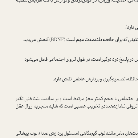
عی، حمایت، ورزش، در‌آغوش‌گرفتن و نوازش باعث افزایش تنظیم
 دارد):
رای حافظه بلند‌مدت مهم ا‌ست (BDNF) کاهش می‌یابد.
خاص در پاسخ درد درگیر ا‌ست، در طول انزوای اجتماعی فعال می‌شود.
ر حافظه، تصمیم‌گیری و پردازش عاطفی نقش دارد.
وای اجتماعی با حجم کمتر مغز مرتبط ا‌ست و بر سلامت شناختی تأثیر
آتروفی نشان‌دهنده‌ی تخریب عصبی ا‌ست که شاید منجر‌به زوال عقل
‌های مغز مانند لوب گیجگاهی (مسئول پردازش صدا)، لوب پیشانی