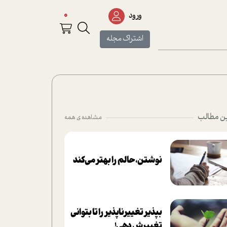
0
ورود
اشتراک مجله
ن مطالب
مشاهده ی همه
نوشتن، حالم را بهتر می‌کند
بپذير تغييرناپذير را تا بتواني
تغييرش دهي!‏