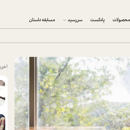
حصولات
پادکست
سررسید
مسابقه داستان
سررسید 1403
سفارش شرکتی سررسید 1403
پکيج نوروزي موفقيت
آخری
تقویم رومیزی
تقویم دیواری