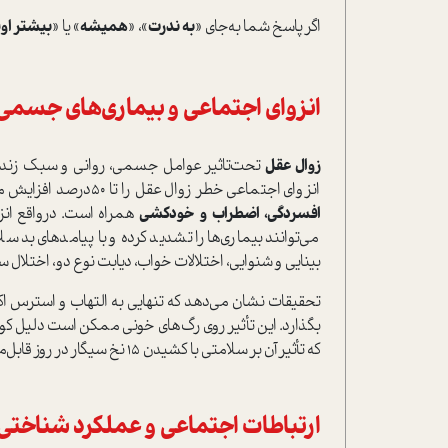
اگر پاسخ شما به‌جای «
به ندرت
»، «
همیشه
» یا «
بیشتر او
انزوای اجتماعی و بیماری‌های جسمی
زوال عقل
تحت‌تاثیر عوامل جسمی، روانی و سبک زندگی ا‌
انزوای اجتماعی خطر زوال عقل را تا 50‌درصد افزایش می‌دهد. همچنین تنهایی با افزایش هورمون‌های ا‌سترس، با نرخ بالاتر
افسردگی، اضطراب و خودکشی
همراه ا‌ست. در‌واقع انز
می‌توانند بیماری‌ها را تشدید کرده و با پیامدهای بد س
بینایی و‌ شنوایی، اختلالات خواب، دیابت نوع دو، اختلا
تحقیقات نشان می‌دهد که تنهایی به التهاب و ا‌سترس اک
بگذارد. این تأثیر روی رگ‌های خونی ممکن ا‌ست دلیل کو
که تأثیر آن بر سلامتی با کشیدن 15 نخ سیگار در روز قابل‌مقایسه ا‌ست.
ارتباطات اجتماعی و عملکرد شناختی