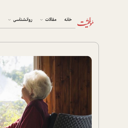
خانه
مقالات
روانشناسی
م
آخرین مقالات
تست روان‌شناسی
مهمان خانه
کوکولوژی
پرونده ویژه
زندگی
نوجوان
کار
پلاس