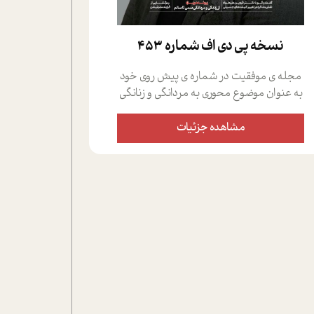
نسخه پي دي اف شماره 453
مجله ی موفقیت در شماره ی پیش روی خود
به عنوان موضوع محوری به مردانگی و زنانگی
سمی پرداخته است؛ علاوه بر این که؛ گفت و
گویی اختصاصی داشته ایم با فردین علیخواه،
مشاهده جزئیات
جامعه شناس در بخش های مختلف تلاش
کرده ایم از دریچه های گوناگون به این موضوع
مهم بپردازیم.فصل ایستگاه؛ شما را با دیدگاه
های روانشناسان و کارشناسان پیرامون
موضوع مردانگی و زنانگی سمی و نیز چالش
های پیرامون آن آشنا می کند.در بخش دو
فنجان داغ به سراغ افرادی رفته ایم که
موفقیت را در عمل به اثبات رسانده اند؛ سید
حمیدرضا محتشمی که بیست و پنجمین
سال فعالیت حرفه ای خود را در حوزه ی
کوچینگ، توسعه ی فردی و رهبری پشت سر