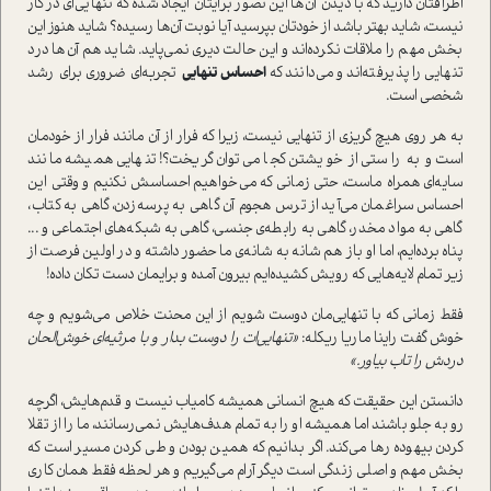
اطرافتان دارید که با دیدن آن‌ها این تصور برایتان ایجاد شده که تنهایی‌ای در کار
نیست، شاید بهتر باشد از خودتان بپرسید آیا نوبت آن‌ها رسیده؟ شاید هنوز این
بخش مهم را ملاقات نکرده‌اند و این حالت دیری نمی‌پاید. شاید هم آن‌ها درد
تنهایی را پذیرفته‌اند و می‌دانند که
احساس تنهایی
تجربه‌ای ضروری برای رشد
شخصی است.
به هر روی هیچ گریزی از تنهایی نیست، زیرا که فرار از آن مانند فرار از خودمان
است و به راستی از خویشتن کجا می‌توان گریخت؟! تنهایی همیشه مانند
سایه‌ای همراه ماست، حتی زمانی که می‌خواهیم احساسش نکنیم و وقتی این
احساس سراغمان می‌آید از ترس هجوم آن گاهی به پرسه‌زدن، گاهی به کتاب،
گاهی به مواد مخدر، گاهی به رابطه‌ی جنسی، گاهی به شبکه‌های اجتماعی و ...
پناه برده‌ایم، اما او باز هم شانه به شانه‌ی ما حضور داشته و در اولین فرصت از
زیر تمام لایه‌هایی که رویش کشیده‌ایم بیرون آمده و برایمان دست تکان داده!
فقط زمانی که با تنهایی‌مان دوست شویم از این محنت خلاص می‌شویم و چه
خوش گفت راینا ماریا ریکله:
«تنهایی‌ات را دوست بدار و با مرثیه‌ای خوش‌الحان
دردش را تاب بیاور.»
دانستن این حقیقت که هیچ انسانی همیشه کامیاب نیست و قدم‌هایش، اگرچه
رو به جلو باشند اما همیشه او را به تمام هدف‌هایش نمی‌رسانند، ما را از تقلا
کردن بیهوده رها می‌کند. اگر بدانیم که همین بودن و طی کردن مسیر است که
بخش مهم و اصلی زندگی است دیگر آرام می‌گیریم و هر لحظه فقط همان کاری