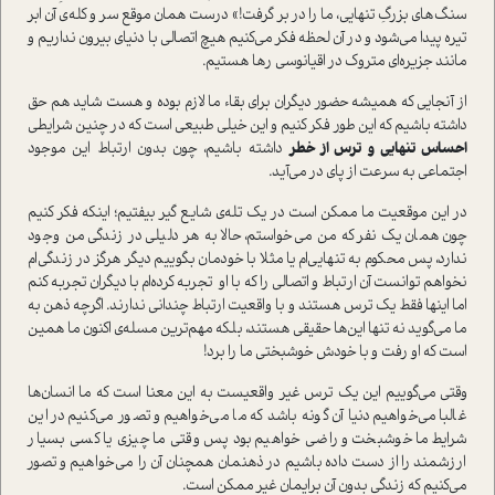
سنگ‌های بزرگِ تنهایی، ما را در بر گرفت!» درست همان موقع سر و کله‌ی آن ابر
تیره پیدا می‌شود و در آن لحظه فکر می‌کنیم هیچ اتصالی با دنیای بیرون نداریم و
مانند جزیره‌ای متروک در اقیانوسی رها هستیم.
از آنجایی که همیشه حضور دیگران برای بقاء ما لازم بوده و هست شاید هم حق
داشته باشیم که این طور فکر کنیم و این خیلی طبیعی است که در چنین شرایطی
احساس تنهایی و ترس از خطر
داشته باشیم، چون بدون ارتباط این موجود
اجتماعی به سرعت از پای در می‌آید.
در این موقعیت ما ممکن است در یک تله‌ی شایع گیر بیفتیم؛ اینکه فکر کنیم
چون همان یک نفر که من می‌خواستم، حالا به هر دلیلی در زندگی من وجود
ندارد، پس محکوم به تنهایی‌ام یا مثلا با خودمان بگوییم دیگر هرگز در زندگی‌ام
نخواهم توانست آن ارتباط و اتصالی را که با او تجربه کرده‌ام با دیگران تجربه کنم
اما اینها فقط یک ترس هستند و با واقعیت ارتباط چندانی ندارند. اگرچه ذهن به
ما می‌گوید نه تنها این‌ها حقیقی هستند، بلکه مهم‌ترین مسله‌ی اکنون ما همین
است که او رفت و با خودش خوشبختی ما را برد!
وقتی می‌گوییم این یک ترس غیر واقعیست به این معنا است که ما انسان‌ها
غالبا می‌خواهیم دنیا آن گونه باشد که ما می‌خواهیم و تصور می‌کنیم در این
شرایط ما خوشبخت و راضی خواهیم بود پس وقتی ما چیزی یا کسی بسیار
ارزشمند را از دست داده باشیم در ذهنمان همچنان آن را می‌خواهیم و تصور
می‌کنیم که زندگی بدون آن برایمان غیر ممکن است.