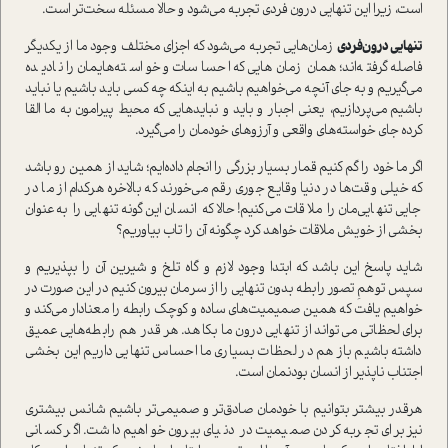
است، زیرا این تنهایی درون فردی تجربه می‌شود و حالا مسئله‌ سخت‌تر است.
تنهایی درون‌فردی
زمان‌هایی تجربه می‌شود که اجزای مختلف وجود ما از یکدیگر
فاصله گرفته‌اند؛ همان زمان‌هایی که احساسات و خواسته‌هایمان را نادیده
می‌گیریم و به جای آنچه می‌خواهیم باشیم به اینکه چه کسی باید باشیم یا نباید
باشیم می‌پردازیم،
یعنی
اجبار و باید و نبایدهایی که محیط پیرامون به ما القا
کرده جای خواسته‌های واقعی و آرزوهای خودمان را می‌گیرد.
اگر ما خود را گم کنیم قمار بسیار بزرگی را انجام داده‌ایم؛ شاید از همین رو باشد
که خیلی وقت‌ها در دنیا وقایع جوری رقم می‌خورند که بالاخره هرکدام از ما در
جایی تنهایی‌مان را ملاقات می‌کنیم! حالا که انسان این‌گونه تنهایی را به‌عنوان
بخشی از خویش ملاقات خواهد کرد چگونه آن را تاب بیاوریم؟
شاید پاسخ این باشد که ابتدا وجود لازم و گاه تلخ و شیرین آن را بپذیریم و
سپس توهمِ تصور رابطه بدون تنهایی را از سرمان بیرون کنیم در این صورت در
خواهیم یافت که همین صمیمیت‌های ساده و کوچک رابطه را معنادار می‌کند و
برای لحظاتی می‌تواند از تنهایی درون ما بکاهد. هر قدر هم رابطه‌هایی عمیق
داشته باشیم باز هم در لحظات بسیاری ما احساس تنهایی داریم این بخشی
اجتناب ناپذیر از انسان بودنمان است.
هرقدر بیشتر بتوانیم با خودمان صادق‌تر و صمیمی‌تر باشیم شانس بیشتری
نیز برای تجربه کردن صمیمیت در دنیای بیرون خواهیم داشت. اگر کسانی