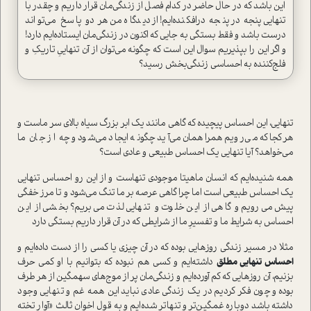
این باشد که در حال حاضر در کدام فصل از زندگی‌مان قرار داریم و چقدر با
تنهایی پنجه در پنجه درافکنده‌ایم! از دیدگاه من هر دو پاسخ می‌تواند
درست باشد و فقط بستگی به جایی که اکنون در زندگی‌مان ایستاده‌ایم دارد!
و اگر این را بپذیریم سوال این است که چگونه می‌توان از آن تنهاییِ تاریکِ و
فلج‌کننده به احساسی زندگی‌بخش رسید؟
تنهایی، این احساس پیچیده که گاهی مانند یک ابر بزرگ سیاه بالای سر ماست و
هرکجا که می‌رویم همراهمان می‌آید چگونه ایجاد می‌شود و چه از جان ما
می‌خواهد؟ آیا تنهایی یک احساس طبیعی و عادی است؟
همه شنیده‌ایم که انسان ماهیتا موجودی تنهاست و از این رو احساس تنهایی
یک احساس طبیعی است اما چرا گاهی عرصه بر ما تنگ می‌شود و تا مرز خفگی
پیش می‌‌رویم و گاهی از این خلوت و تنهایی لذت می‌بریم؟ بخشی از این
احساس به شرایط ما و تفسیرِ ما از شرایطی که در آن قرار داریم بستگی دارد
مثلا در مسیر زندگی روزهایی بوده که در آن چیزی یا کسی را از دست داده‌ایم و
احساس تنهایی مطلق
داشته‌ایم و کسی هم نبوده که بتوانیم با او کمی حرف
بزنیم، آن روزهایی که کم آورده‌ایم و زندگی‌مان پر از موج‌های سهمگین از هر طرف
بوده و چون فکر کردیم در یک زندگی عادی نباید این همه غم و تنهایی وجود
داشته باشد دوباره غمگین‌تر و تنها‌تر شده‌ایم و به قول اخوان ثالث «آوارِ تخته