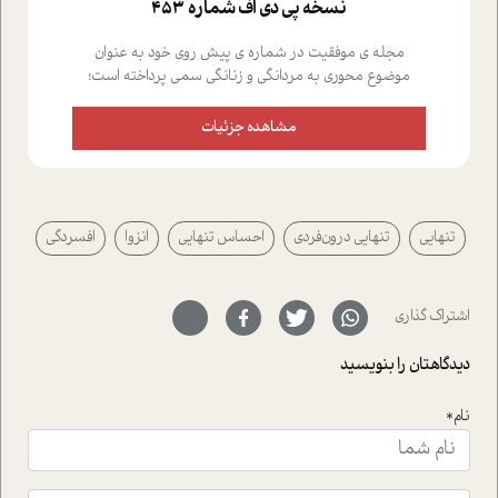
نسخه پي دي اف شماره 453
مجله ی موفقیت در شماره ی پیش روی خود به عنوان
موضوع محوری به مردانگی و زنانگی سمی پرداخته است؛
علاوه بر این که؛ گفت و گویی اختصاصی داشته ایم با فردین
علیخواه، جامعه شناس در بخش های مختلف تلاش کرده ایم
مشاهده جزئیات
از دریچه های گوناگون به این موضوع مهم بپردازیم.فصل
ایستگاه؛ شما را با دیدگاه های روانشناسان و کارشناسان
پیرامون موضوع مردانگی و زنانگی سمی و نیز چالش های
پیرامون آن آشنا می کند.در بخش دو فنجان داغ به سراغ افرادی
تنهایی
تنهایی درون‌فردی
احساس تنهایی
انزوا
افسردگی
رفته ایم که موفقیت را در عمل به اثبات رسانده اند؛ سید
حمیدرضا محتشمی که بیست و پنجمین سال فعالیت حرفه
ای خود را در حوزه ی کوچینگ، توسعه ی فردی و رهبری پشت
سر نهاده است و نیز کرامت عزیز زاده؛ سفیر صلح و دوستی که
اشتراک گذاری
با رکاب زدن در بیش از هفتاد کشور و کاشتن درخت، به نماد
حمایت از محیط زیست و منابع طبیعی تبدیل گشته
دیدگاهتان را بنویسید
است.فصل روایت اجنبی ها در این شماره به دو موضوع
جذاب پرداخته است که عبارتند از جنبش آهستگی و نیز مقاله
نام*
ای که به زندگی شگفت انگیز جین گودال و تاثیرات کاوش های
ایشان در حوزه ی شامپانزه ها بر زندگی امروزی ما نگاهی
افکنده است.فصل اتاق 333 شما را پای صحبت یک تجربه ی
واقعی در ارتباط با اختلال شخصیت اسکزوئید و مشکلات و نیز