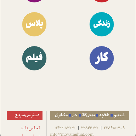
پلاس
زندگی
کار
فیلم
فیدیبو
طاقچه
دیجی‌کالا
جار
مگ‌ایران
دسترسی سریع
22861807-9
22843030
02122183030
تماس با ما
|
|
info@movafaghiat.com