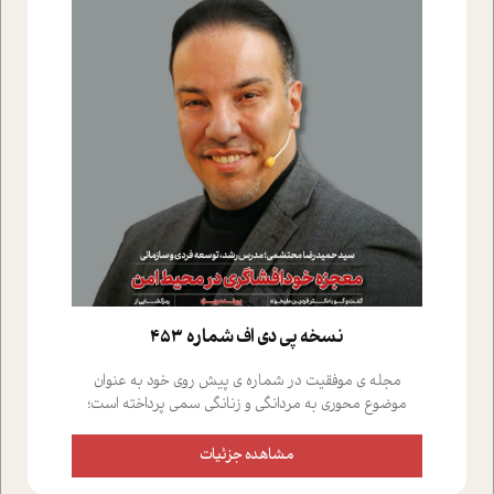
نسخه پي دي اف شماره 453
مجله ی موفقیت در شماره ی پیش روی خود به عنوان
موضوع محوری به مردانگی و زنانگی سمی پرداخته است؛
علاوه بر این که؛ گفت و گویی اختصاصی داشته ایم با فردین
علیخواه، جامعه شناس در بخش های مختلف تلاش کرده ایم
مشاهده جزئیات
از دریچه های گوناگون به این موضوع مهم بپردازیم.فصل