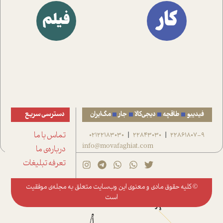
کار
فیلم
فیدیبو
طاقچه
دیجی‌کالا
جار
مگ‌ایران
دسترسی سریع
22861807-9
22843030
02122183030
تماس با ما
|
|
info@movafaghiat.com
درباره‌ی ما
تعرفه تبلیغات
© کلیه حقوق مادی و معنوی این وب‌سایت متعلق به
مجله‌ی موفقیت
است