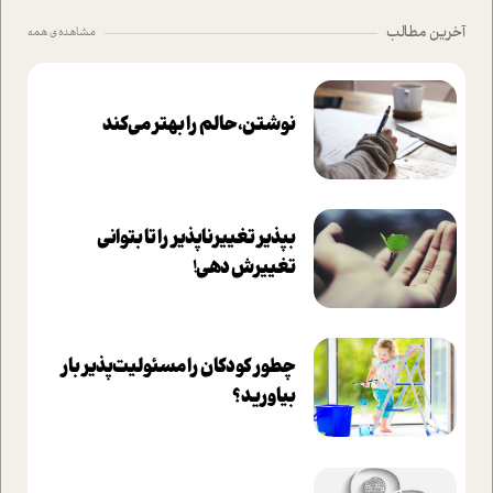
آخرین مطالب
مشاهده ی همه
نوشتن، حالم را بهتر می‌کند
بپذير تغييرناپذير را تا بتواني
تغييرش دهي!‏
چطور کودکان را مسئولیت‌پذیر بار
بیاورید؟