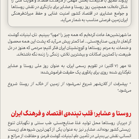
پیوند عمیق با طبیعت، بخش مهمی از فرهنگ، اقتصاد و هویت ملی را
شکل داده‌اند؛ همچنین، روز روستا و عشایر برای بازنگری در نقش روستاها
و جوامع عشایری در اقتصاد کشور، امنیت غذایی و حفظ میراث‌فرهنگی
ایران‌زمین، فرصتی مناسب به شمار می‌آید.
ما شهرنشین‌ها، عادت کرده‌ایم که همه چیز را "مهیا" ببینیم. نان، لبنیات، گوشت،
گیاهان دارویی، صنایع‌دستی... اما کمتر پیش می‌آید که پشت این همه محصول
و خدمات، به مردم روستاها و کوچ‌نشینان ایران فکر کنیم؛ مردمی که هنوز در دل
طبیعت، با کمترین امکانات و بیشترین تلاش، زندگی را زنده نگه داشته‌اند.
۱۵ مهر (۷ اکتبر) در تقویم رسمی ایران، به عنوان روز ملی روستا و عشایر
نام‌گذاری شده؛ روزی برای یادآوری یک حقیقت فراموش‌شده:
" پیشرفت از کلان‌شهر شروع نمی‌شود؛ از زمین، از خاک، از روستا شروع
می‌شود."
روستا و عشایر؛ قلب تپنده‌ی اقتصاد و فرهنگ ایران
از دیرباز، روستاها محل تولید غذا، صنایع‌دستی، طب سنتی و نگهبانان تنوع
زیستی کشور بوده‌اند. عشایر نیز به عنوان یکی از کهن‌ترین شیوه‌های زیست
انسانی، نقش بی‌بدیلی در تأمین دام، لبنیات، گوشت قرمز، و حفاظت از مراتع و