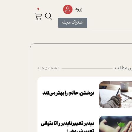
0
ورود
اشتراک مجله
ن مطالب
مشاهده ی همه
نوشتن، حالم را بهتر می‌کند
بپذير تغييرناپذير را تا بتواني
تغييرش دهي!‏