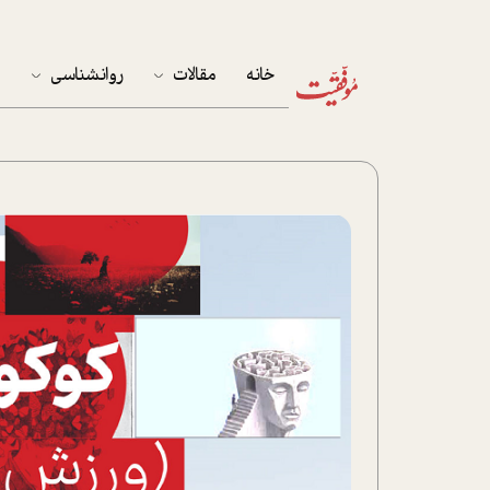
خانه
مقالات
روانشناسی
م
آخرین مقالات
تست روان‌شناسی
مهمان خانه
کوکولوژی
پرونده ویژه
زندگی
نوجوان
کار
پلاس