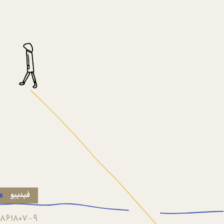
فیدیبو
861807-9