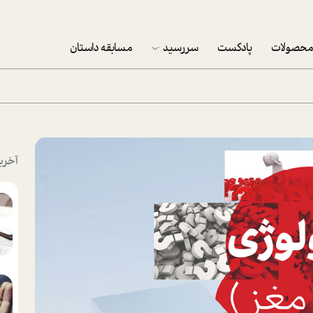
حصولات
پادکست
سررسید
مسابقه داستان
سررسید 1403
سفارش شرکتی سررسید 1403
پکيج نوروزي موفقيت
آخری
تقویم رومیزی
تقویم دیواری