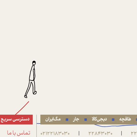
طاقچه
دیجی‌کالا
جار
مگ‌ایران
دسترسی سریع
22
22843030
02122183030
تماس با ما
|
|