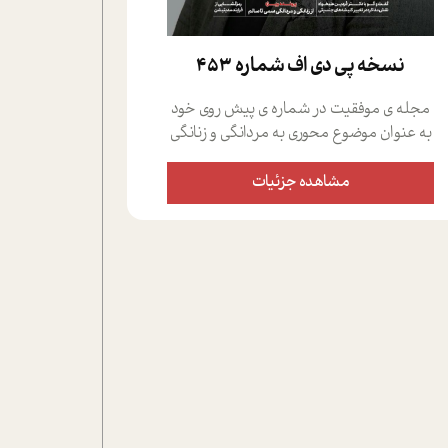
نسخه پي دي اف شماره 453
مجله ی موفقیت در شماره ی پیش روی خود
به عنوان موضوع محوری به مردانگی و زنانگی
سمی پرداخته است؛ علاوه بر این که؛ گفت و
گویی اختصاصی داشته ایم با فردین علیخواه،
مشاهده جزئیات
جامعه شناس در بخش های مختلف تلاش
کرده ایم از دریچه های گوناگون به این موضوع
مهم بپردازیم.فصل ایستگاه؛ شما را با دیدگاه
های روانشناسان و کارشناسان پیرامون
موضوع مردانگی و زنانگی سمی و نیز چالش
های پیرامون آن آشنا می کند.در بخش دو
فنجان داغ به سراغ افرادی رفته ایم که
موفقیت را در عمل به اثبات رسانده اند؛ سید
حمیدرضا محتشمی که بیست و پنجمین
سال فعالیت حرفه ای خود را در حوزه ی
کوچینگ، توسعه ی فردی و رهبری پشت سر