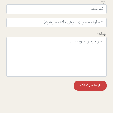
نام*
ای که به زندگی شگفت انگیز جین گودال و تاثیرات کاوش های
ایشان در حوزه ی شامپانزه ها بر زندگی امروزی ما نگاهی
افکنده است.فصل اتاق 333 شما را پای صحبت یک تجربه ی
واقعی در ارتباط با اختلال شخصیت اسکزوئید و مشکلات و نیز
راهکارهای حل آن قرار می دهد که در اتاق درمان اتفاق افتاده
است.در فصل پایانی زیر ذره بین نیز همکاران ما تلاش کرده
دیدگاه*
اند تا در کنار مطالب سرگرمی و انگیزشی، شما را با بهترین و
موثرترین راهکارهای استفاده از هوش مصنوعی در حوزه های
مختلف کسب و کار آشنا کنند.
فرستادن دیدگاه