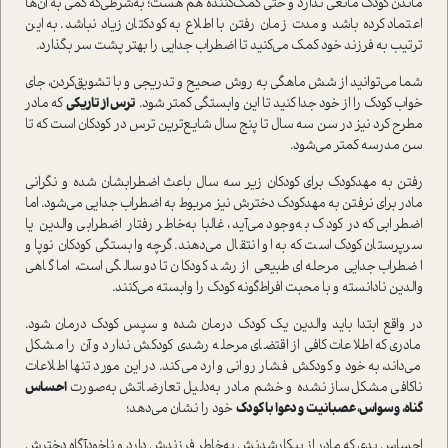
ماندن کودک مانعی ندارد و حتی کمک‌کننده هم هست؛ به‌شرطی‌که کمی به آن‌ها
اعتماد کرده باشد و مدت زمان رفتن با اطلاع به کودکتان زیاد نباشد. به اين
ترتيب به فرزند خود كمك مي‌كنيد تا اضطراب جدايي را بهتر پشت سر بگذارد.
شما می‌توانید از شش ماهگی به روش صحیح و تدریجی و با تشویق‌کردن، جای
خواب کودک را از خود جدا کنید تا این وابستگی کمتر شود.
ترس از تاریکی
که مادر
مطرح کرد نیز در سن سه سال تا پنج سال شایع‌ترین ترس در کودکان است که تا
سن مدرسه کمتر می‌شود.
رفتن به مهد‌کودک برای کودکان زیر سه سال باعث اضطرابشان شده و نگرانی
مادر برای نرفتن به مهد‌کودک دخترش نیز مربوط به اضطراب جدایی می‌شود. اما
اضطرابی که در کودک به‌وجود می‌آید، غالبا به‌خاطر رفتار اضطرابی والدین یا
سرپرستان کودک است که به او انتقال می‌دهند. گرچه وابستگی کودکان نوپا و
اضطراب جدایی مرحله‌ای طبیعی از رشد کودکان تا دوسالگی است، اما گاهی
والدین نادانسته و با محبت افراط‌گونه کودک را وابسته می‌کنند.
در واقع ابتدا باید والدین یک کودک درمان شده و سپس کودک درمان شود.
مادری که اطلاعات کافی از اقتضای مرحله رشدی کودکش ندارد و آن را مشکل
می‌داند، به خود و کودکش فشار روانی وارد می‌کند. در این مورد تنها اطلاعات
ناکافی مشکل‌ساز نشده و خشم مادر به‌دلیل تعارضاتش به‌صورت
احساس
گناه، وسواس، عصبانیت و دعوا با کودک
خود را نشان می‌دهد؛
احساس بدی که مادر از بیکار‌شدنش به‌خاطر فرزندش دارد و ناخودآگاه دخترش