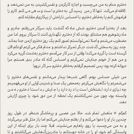
دخترم مدام به من می‌چسبد و اجازه کار‌کردن و نفس‌کشیدن به من نمی‌دهد و
کلافه‌ام می‌کند. تنها کار من رسیدگی به دخترم است و سعی می‌کنم کارم را
فراموش کنم یا به‌خاطر دخترم، با احساس ناراحتی از بیکاری‌ام مقابله کنم.
بعد از به‌دنیا آمدن دخترم، شش ماه که گذشت باید سرکار می‌رفتم. مادرم و
مادر‌شوهرم هم مشتاق بودند که از دخترم نگهداری کنند تا سرکار بروم. اما من
مضطرب می‌شدم و اصلا نمی‌توانستم تصور کنم یک روز دخترم ازمن جدا بماند.
چند روز به‌سختی گذشت. دیگر تمرکز نداشتم و مدام فکر می‌کردم کودکم الان
گرسنه است یا گریه می‌کند! وقتی از سر کار می‌آمدم، دخترم به‌شدت گریه می‌کرد
و من هم از خودم جدایش نمی‌کردم و احساس گناه که مادر بدی هستم، مرا
دیوانه کرده بود؛ پس تصمیم گرفتم به‌خاطر دخترم سر کار نروم!
من خیلی حساس بودم. گاهی شب‌ها بیدار می‌ماندم و نفس‌های دخترم را
می‌شمردم یا نگاهش می‌کردم. به‌محض یک صدا و شنیدن آوایی از او می‌فهمیدم
چه نیازی دارد: تشنه‌اش است یا درد دارد یا جایش بد است! دخترم به من
وابسته بود، چون من نمی‌گذاشتم یک لحظه از من دور شود یا چیزی آزارش
دهد.
کم‌کم 16 ماهش تمام شد. حالا من عصبی و پرخاشگر شده‌ام. در طول روز
چندین بار او را دعوا می‌کنم و از بغلم جدایش می‌کنم، اما باز مثل فنر برمی‌گردد
و به من می‌چسبد یا روی پاهایم می‌نشیند. قبلا چند بار برای اینکه از این
وابستگی کم شود، او را در خانه دوستانم یا مادربزرگ‌هایش می‌گذاشتم و تا