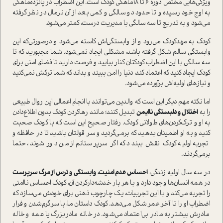
ویژگی‌هایی مختص دوره 6 تا ۱۸ماهگی کودک است. این اضطراب در پانزده‌ماهگی
به اوج خود رسیده و تا حدود دو سالگی و کمی بعد از آن نرمال در نظر گرفته
می‌شود و به تدريج تا سه سالگی با مدیریت درست، کمتر می‌شود.
کودک به مهد‌کودک می‌رود و از وابستگی‌اش کاسته می‌شود و در‌صورتی‌که این
وابستگی سالم شکل گرفته باشد، مشکلی ایجاد نمی‌شود. شما مجبورید که تا
سه سالگی با این اضطراب کودکتان کنار بیایید و فرصت دارید تا فضای امنی برای
کودک ایجاد کنید که اعتماد کند، دنیا را امن ببیند و بداند که شما ترکش نمی‌کنید
و نیازهای اولیه‌اش برآورده می‌شود.
اما نکته مهم دیگر این است که والدین می‌توانند با انجام اعمالی این روال طبیعی
را به
اختلال و دلبستگی نا‌ایمن
تبدیل کنند؛ مانند رها‌کردن کودک بدون اطلاع‌دادن
به او و ترک‌کردن‌های طولانی کودک. رفتار صحیح این است که با کودک صحبت
کنید و به او اطمینان بدهید که برمی‌گردید و سر قولتان باشید تا در حافظه و
تجربه اولیه کودک نقش ببندد که اگر سرپرستانم از من دور شوند، حتما
برمی‌گردند.
در سه سال اولیه زندگی،
احساس عدم امنیت، وابستگی و ترس از مرگ سرپرست
در همه انسان‌ها وجود دارد و با هر بار خدشه‌دار‌کردن آن، کودک احساس نا‌امنی
را تجربه می‌کند و با این تجربیات، یک چارچوب ذهنی برای خودش می‌سازد که
اضطراب او را تا آخر عمر شکل می‌دهد. کودک داستان ما، با سرگرم‌شدن و فرار
مادرش بیشتر به مادر بی‌اعتماد می‌شود. در خانه مادربزرگ یا عمه و خاله