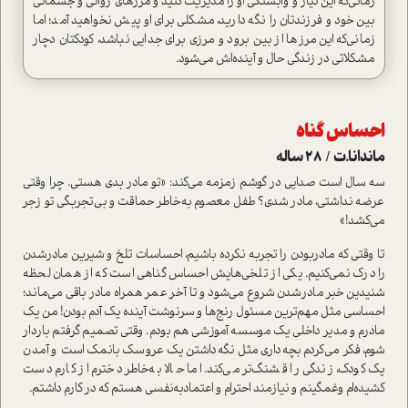
زمانی‌که این نیاز و وابستگی او را مدیریت کنید و مرزهای روانی و جسمانی
بین خود و فرزندتان را نگه دارید، مشکلی برای او پیش نخواهید آمد؛ اما
زمانی‌که این مرزها از بین برود و مرزی برای جدایی نباشد، کودکتان دچار
مشکلاتی در زندگی حال و آینده‌اش می‌شود.
احساس گناه
ماندانا.ت / 28 ساله
سه سال است صدایی در گوشم زمزمه می‌کند: «تو مادر بدی هستی. چرا وقتی
عرضه نداشتی، مادر شدی؟ طفل معصوم به‌خاطر حماقت و بی‌تجربگی تو زجر
می‌کشد!»
تا وقتی که مادر‌بودن را تجربه نکرده باشیم، احساسات تلخ و شیرین مادر‌شدن
را درک نمی‌کنیم. یکی از تلخی‌هایش احساس گناهی است که از همان لحظه
شنیدین خبر مادر‌شدن شروع می‌شود و تا آخر عمر همراه مادر باقی می‌ماند؛
احساسی مثل مهم‌ترین مسئول رنج‌ها و سرنوشت آینده یک آدم بودن! من یک
مادرم و مدیر داخلی یک موسسه آموزشی هم بودم. وقتی تصمیم گرفتم باردار
شوم، فکر می‌کردم بچه‌داری مثل نگه‌داشتن یک عروسک بانمک است و آمدن
یک کودک، زندگی را قشنگ‌تر می‌کند. اما حالا به‌خاطر دخترم از کارم دست
کشیده‌ام وغمگینم و نیازمند احترام و اعتماد‌به‌نفسی هستم که در کارم داشتم.