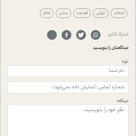
پیرامون موضوع مردانگی و زنانگی سمی و نیز چالش های
پیرامون آن آشنا می کند.در بخش دو فنجان داغ به سراغ افرادی
انتخاب
تنهایی
قضاوت
جدایی
طلاق
رفته ایم که موفقیت را در عمل به اثبات رسانده اند؛ سید
حمیدرضا محتشمی که بیست و پنجمین سال فعالیت حرفه
ای خود را در حوزه ی کوچینگ، توسعه ی فردی و رهبری پشت
سر نهاده است و نیز کرامت عزیز زاده؛ سفیر صلح و دوستی که
اشتراک گذاری
با رکاب زدن در بیش از هفتاد کشور و کاشتن درخت، به نماد
حمایت از محیط زیست و منابع طبیعی تبدیل گشته
دیدگاهتان را بنویسید
است.فصل روایت اجنبی ها در این شماره به دو موضوع
جذاب پرداخته است که عبارتند از جنبش آهستگی و نیز مقاله
نام*
ای که به زندگی شگفت انگیز جین گودال و تاثیرات کاوش های
ایشان در حوزه ی شامپانزه ها بر زندگی امروزی ما نگاهی
افکنده است.فصل اتاق 333 شما را پای صحبت یک تجربه ی
واقعی در ارتباط با اختلال شخصیت اسکزوئید و مشکلات و نیز
راهکارهای حل آن قرار می دهد که در اتاق درمان اتفاق افتاده
است.در فصل پایانی زیر ذره بین نیز همکاران ما تلاش کرده
دیدگاه*
اند تا در کنار مطالب سرگرمی و انگیزشی، شما را با بهترین و
موثرترین راهکارهای استفاده از هوش مصنوعی در حوزه های
مختلف کسب و کار آشنا کنند.