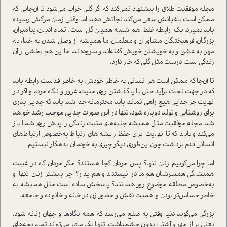
مجله موفقیت طلاق را پیشنهاد نمی‌کند که اگر گلی خراب می‌شود تا آن‌جایی که
ممکن است باغبانش سعی می‌کند نجاتش دهد، اما وقتی زمان مرگش رسیده
باید بمیرد. یک رابطه غلط هم شبیه همین گل است. تمام ادیان، پیامبران،
بزرگان، فرهیختگان، مشاوران و معلمان ما همیشه از وصل شدن به خدا، به
مهر، به عشق و به خویشتن خویش گفته‌اند و سروده‌اند، اما این هم بخشی از آن
زندگی است، درست مثل گلی که خار دارد.
تا آن‌جا که ممکن است هر انسانی به خاطر خودش، به خاطر قداست رابطه باید
که در جهت نجات برآید حتی با پا گذاشتن روی منیت، غرور و نگاه مردم و اگر در
نهایت جز جدایی هیچ راهی نماند، باید محترمانه جدا شد. بايد كه جدایی بذری
برای روشنایی و تولد دوباره شود، تنها در این صورت جدایی موجب رشد خواهد
شد. مجله موفقیت مثل همیشه جنبه‌های مثبت زندگی را پیش روی شما باز
می‌کند و باید که تا نهایت برای حفظ ریشه‌های ارتباط به‌خصوص ارتباط‌های
انسانی قدم برداشت چون این‌طوری دیگر چیزی به خودمان بدهکار نیستیم.
اما چرا مي‌گوييم زنان تنها؟ پس مردان کجا هستند؟ مگر مردان گاه در غیبت
همیشگی همسرشان هم مادر نیستند و هم پدر؟ چرا بیشتر زنان تنها و
به‌خصوص مطلقه موضوع روز هستند؟ پاسخش ساده است مثل همیشه به
خاطر حساس‌تر بودن و اهميت نقش و حضور زن در خانه و خانواده و جامعه.
بزرگی می‌گوید دنیا وقتی به صلح می‌رسد که همه نگاه‌ها و جهان زنانه شود.
یعنی پر از مهر و آشتی، بدون چشمداشت. تنها یک مادر می‌تواند تمام بچه‌های