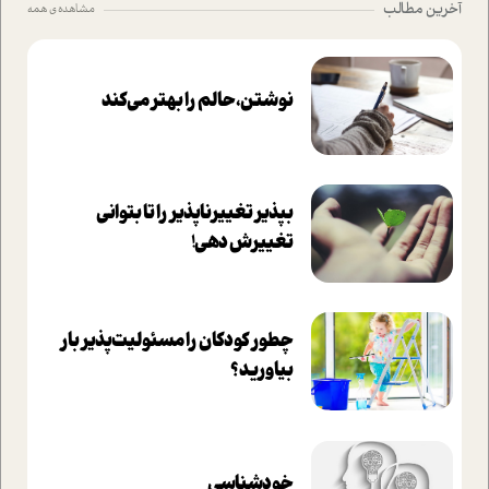
آخرین مطالب
مشاهده ی همه
نوشتن، حالم را بهتر می‌کند
بپذير تغييرناپذير را تا بتواني
تغييرش دهي!‏
چطور کودکان را مسئولیت‌پذیر بار
بیاورید؟
خودشناسی