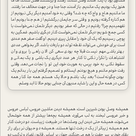
مساوی بود با یک. آمدند وصل شدند، رفتند و برگشتند فصل شدند، اما ما
هنوز یک بودیم، یک ماندیم. باز آمدند جدا جدا و در جهت مخالف ما رفتند.
ما ماندیم هاج و واج که چه شد؟ وقتی به خود آمدیم دیگر یکی نبودیم از
هم کناره گرفته بودیم و وقتی سر جایمان برگشتیم از هم جدا بودیم اما
نفهمیدیم چرا؟ رفتیم در حالی که صفر بودیم. دیگر دلمان نمی‌خواست با
کسی جمع شویم؛ دیگر دلمان نمی‌خواست کنار دیگری باشیم. غمگین به
پوچی رسیدیم که یک آن خود را مقابل پیری دیديم. او گفت صفر هم عددی
است برای خودش. می‌تواند نقطه تولد دوباره‌ات باشد. اگر بخواهی عددی
بهتر باشی مهم نیست قبلا چه بودی سعی کن الان راهی را بروی و آن
اشتباهات را تکرار نکنی تا کنار هر عدد دیگری یک باشی و یک بمانی و
سقوط نکنی. به خود بِرِس، به هویت خود، این تو را نجات می‌دهد. وقتی
رفت خودم ماندم و هیچ بودنم. ایستادم و تصمیم گرفتم این بار بدانم یک
بودن چگونه است؟ بعد یک باشم و حالا یک هستم. همه جا، کنار همه
کس، در همه حال و این را شاید مدیون آن جدایی بودم حالا تا ابد وصلم.
همیشه وصل بودن شیرین است، همیشه دیدن ماشین عروس، لباس عروس
و خبر عروسی لبخند به لب می‌آورد، همیشه بچه‌ها بیشتر از همه خوشحال
می‌شوند، همیشه حتی دیدن این وصلت‌ها در طبیعت زیباست. دو درخت کنار
هم همیشه زیباتر از یک درخت تنها هستند. همیشه دو حیوان نر برای راز
بقای خود بر سر جفت با هم می‌جنگند. جهان بر اساس قانون تضاد و ترکیب دو