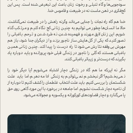
سودجویی‌ها و گاه تنبلی و رخوت زنان باعث این تبعیض شده است. پس این
کج‌فکری در ذهن ماست نه در طبیعت و قاموس خدا.
خدا هم گاه راه نجات را جدایی می‌داند وگرنه راهش را در طبیعت نمی‌گذاشت.
حالا ما انسان‌ها چطور می‌توانیم به چنین زنانی کج نگاه کنیم و مرتکب گناه
شویم. این زنان لايق مهرند و فهمیده شدن، نه طرد شدن و ترحم. باغبانی را
تصور کنید که یکی از گل‌هایش ساز ناجور بزند و از دیگران جدا شود، باز هم
مهرش بی‌وقفه نثارش می‌شود تا راه درست را پیدا کند. چنین زنانی همین
باغبانی هستند که گلی را ناجور در زندگی قبلی خود پرورانده و باید دوباره یاد
بگیرند که درست‌تر و زیباتر باغبانی کنند.
مگر نه این‌که ما هم گاه در زندگی دچار اشتباه می‌شویم آيا دیگر خود را
نمی‌بخشیم؟ اگر نبخشیم نمی‌توانیم به زندگی ادامه دهیم، اما باید علت
شکستمان را بررسی کنیم، باید علت انتخاب غلطمان را کشف کنیم تا دوباره از
آن ناحیه دچار شکست نشویم. اما جامعه در برخورد با این مورد گاهي روی حق
پا می‌گذارد و دچار قضاوت‌های کورکورانه و یکسویه و عجولانه می‌شود.