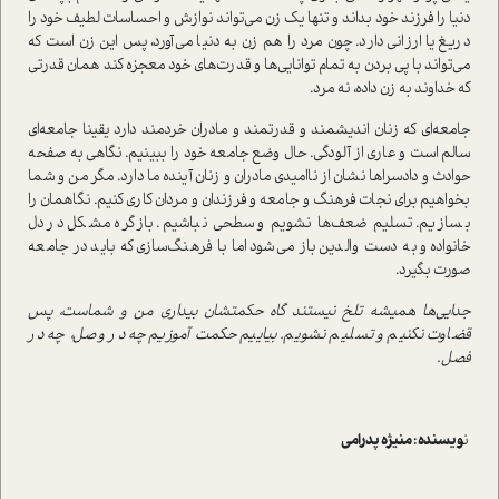
دنیا را فرزند خود بداند و تنها یک زن می‌تواند نوازش و احساسات لطیف خود را
دریغ یا ارزانی دارد. چون مرد را هم زن به دنیا می‌آورد، پس این زن است که
می‌تواند با پی بردن به تمام توانایی‌ها و قدرت‌های خود معجزه کند همان قدرتی
که خداوند به زن داده، نه مرد.
جامعه‌ای که زنان اندیشمند و قدرتمند و مادران خردمند دارد یقینا جامعه‌ای
سالم است و عاری از آلودگی. حال وضع جامعه خود را ببینیم. نگاهی به صفحه
حوادث و دادسراها نشان از ناامیدی مادران و زنان آینده ما دارد. مگر من و شما
بخواهیم برای نجات فرهنگ و جامعه و فرزندان و مردان کاری کنیم. نگاهمان را
بسازیم. تسلیم ضعف‌ها نشویم و سطحی نباشیم. باز گره مشكل در دل
خانواده و به دست والدین باز می‌شود اما با فرهنگ‌سازی که باید در جامعه
صورت بگيرد.
جدایی‌ها همیشه تلخ نیستند گاه حکمتشان بیداری من و شماست، پس
قضاوت نکنیم و تسلیم نشويم. بیاییم حکمت آموزیم چه در وصل، چه در
فصل.
ن
ویسنده : منیژه پدرامی