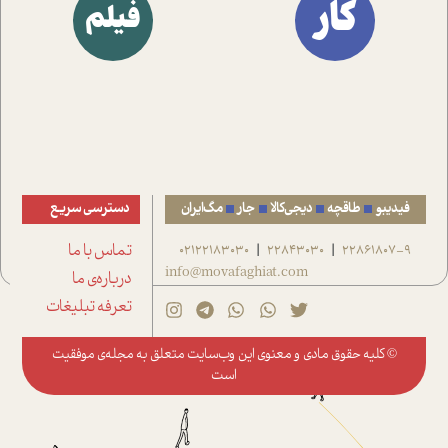
کار
فیلم
فیدیبو
طاقچه
دیجی‌کالا
جار
مگ‌ایران
دسترسی سریع
22861807-9
22843030
02122183030
تماس با ما
|
|
info@movafaghiat.com
درباره‌ی ما
تعرفه تبلیغات
© کلیه حقوق مادی و معنوی این وب‌سایت متعلق به
مجله‌ی موفقیت
است