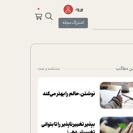
0
ورود
اشتراک مجله
ن مطالب
مشاهده ی همه
نوشتن، حالم را بهتر می‌کند
بپذير تغييرناپذير را تا بتواني
تغييرش دهي!‏