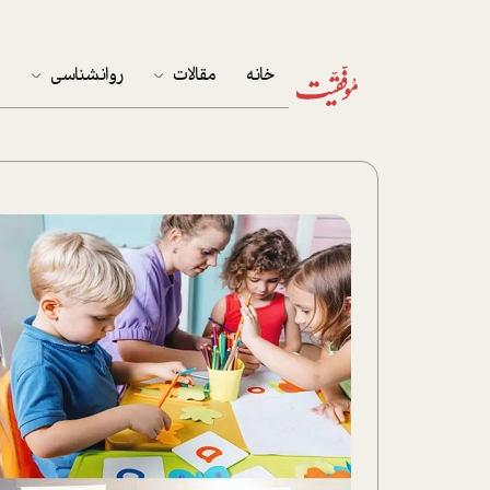
خانه
مقالات
روانشناسی
م
آخرین مقالات
تست روان‌شناسی
مهمان خانه
کوکولوژی
پرونده ویژه
زندگی
نوجوان
کار
پلاس