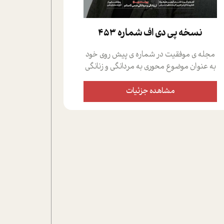
نسخه پي دي اف شماره 453
مجله ی موفقیت در شماره ی پیش روی خود
به عنوان موضوع محوری به مردانگی و زنانگی
سمی پرداخته است؛ علاوه بر این که؛ گفت و
گویی اختصاصی داشته ایم با فردین علیخواه،
مشاهده جزئیات
جامعه شناس در بخش های مختلف تلاش
کرده ایم از دریچه های گوناگون به این موضوع
مهم بپردازیم.فصل ایستگاه؛ شما را با دیدگاه
های روانشناسان و کارشناسان پیرامون
موضوع مردانگی و زنانگی سمی و نیز چالش
های پیرامون آن آشنا می کند.در بخش دو
فنجان داغ به سراغ افرادی رفته ایم که
موفقیت را در عمل به اثبات رسانده اند؛ سید
حمیدرضا محتشمی که بیست و پنجمین
سال فعالیت حرفه ای خود را در حوزه ی
کوچینگ، توسعه ی فردی و رهبری پشت سر