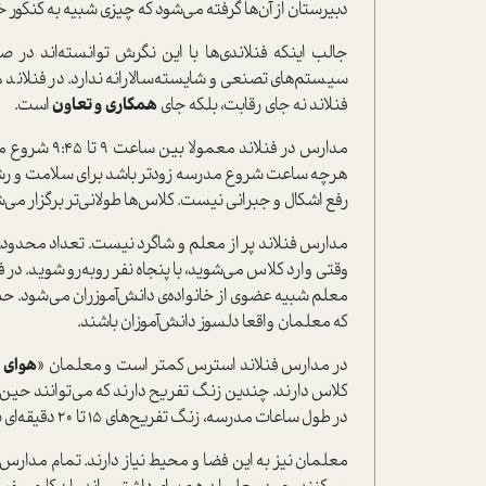
دبیرستان از آن‌ها گرفته می‌شود که چیزی شبیه به کنکور خ
جالب اینکه فنلاندی‌ها با این نگرش توانسته‌اند در صد
سیستم‌های تصنعی و شایسته‌سالارانه ندارد. در فنلاند
فنلاند نه جای رقابت، بلکه جای
همکاری و تعاون
است.
هرچه ساعت شروع مدرسه زودتر باشد برای سلامت و رشد د
رفع اشکال و جبرانی نیست. کلاس‌ها طولانی‌تر برگزار می
مدارس فنلاند پر از معلم و شاگرد نیست. تعداد محدودی 
وقتی وارد کلاس می‌شوید، با پنجاه نفر روبه‌رو شوید. 
معلم شبیه عضوی از خانواده‌ی دانش‌آموزران می‌شود. حس
که معلمان واقعا دلسوز دانش‌آموزان باشند.
در مدارس فنلاند استرس کمتر است و معلمان «
هوای د
کلاس دارند. چندین زنگ تفریح دارند که می‌توانند حین آن
در طول ساعات مدرسه، زنگ‌ تفریح‌های 15 تا 20 دقیقه‌ای باعث می‌شود بچه‌ها حس خوبی پیدا کنند.
معلمان نیز به این فضا و محیط نیاز دارند. تمام مدارس