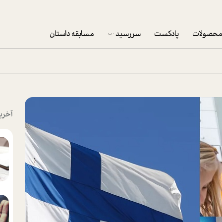
حصولات
پادکست
سررسید
مسابقه داستان
سررسید 1403
سفارش شرکتی سررسید 1403
پکيج نوروزي موفقيت
آخری
تقویم رومیزی
تقویم دیواری