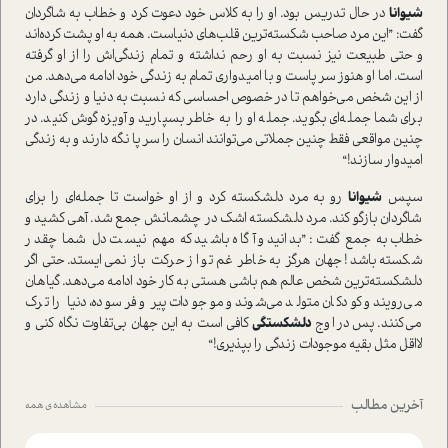
شیوانا
در حال تدریس بود. او را به کلاس خود دعوت کرد و خطاب به شاگردان
گفت: ”این مرد صاحب شکسته‌ترین قلب‌های دنیاست. همه به او پشت کرده‌اند
و حتی طبیعت نیز نسبت به او رحم نداشته و تمام زندگی‌اش را از او گرفته
است. اما او هنوز سر پاست و با امیدواری تمام به زندگی خود ادامه می‌دهد. من
از این شخص می‌خواهم تا در خصوص احساسی که نسبت به دنیا و زندگی دارد
برای شما جمله‌ای بگوید. جمله او را به خاطر بسپارید و آویزه گوش کنید. در
چنین مواقعی فقط چنین جملاتی می‌توانند انسان را سر پا نگه دارند و به زندگی
امیدوار سازند!“
سپس
شیوانا
رو به مرد دلشکسته کرد و از او خواست تا جمله‌ای را برای
شاگردان بازگو کند. مرد دلشکسته اشک در چشمانش جمع شد. آهی کشید و
خطاب به جمع گفت: ”بدانید و آگاه باشید که مهم نیست دل شما چقدر
شکسته باشد! جهان هرگز به خاطر غم تو از حرکت باز نمی‌ایستد. حتی اگر
دلشکسته‌ترین شخص عالم هم باشی هستی به کار خود ادامه می‌دهد. گیاهان
می‌رویند و کودکان متولد می‌شوند و موجودات پیر و فرسوده، دنیا را ترک
می‌کنند. پس در اوج
دلشکستگی
کافی است به این جهان بی‌تفاوت نگاه کنی و
لااقل مثل بقیه موجودات زندگی را بپذیری!“
آخرین مطالب
مشاهده ی همه