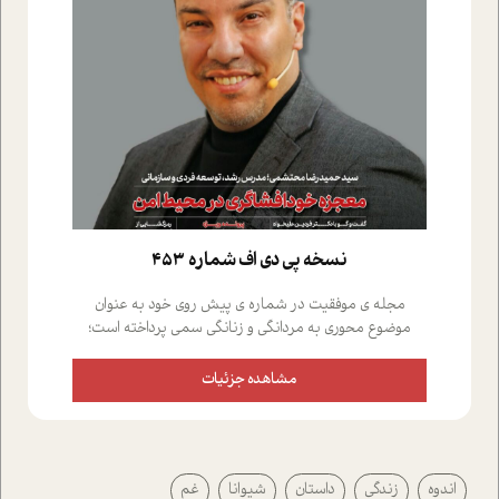
نسخه پي دي اف شماره 453
مجله ی موفقیت در شماره ی پیش روی خود به عنوان
موضوع محوری به مردانگی و زنانگی سمی پرداخته است؛
علاوه بر این که؛ گفت و گویی اختصاصی داشته ایم با فردین
علیخواه، جامعه شناس در بخش های مختلف تلاش کرده ایم
مشاهده جزئیات
از دریچه های گوناگون به این موضوع مهم بپردازیم.فصل
ایستگاه؛ شما را با دیدگاه های روانشناسان و کارشناسان
پیرامون موضوع مردانگی و زنانگی سمی و نیز چالش های
پیرامون آن آشنا می کند.در بخش دو فنجان داغ به سراغ افرادی
اندوه
زندگی
داستان
شیوانا
غم
رفته ایم که موفقیت را در عمل به اثبات رسانده اند؛ سید