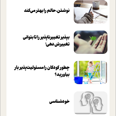
نوشتن، حالم را بهتر می‌کند
بپذير تغييرناپذير را تا بتواني
تغييرش دهي!‏
چطور کودکان را مسئولیت‌پذیر بار
بیاورید؟
خودشناسی