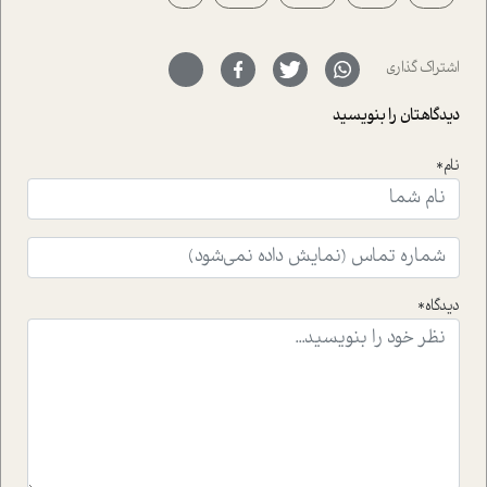
حمیدرضا محتشمی که بیست و پنجمین سال فعالیت حرفه
ای خود را در حوزه ی کوچینگ، توسعه ی فردی و رهبری پشت
سر نهاده است و نیز کرامت عزیز زاده؛ سفیر صلح و دوستی که
اشتراک گذاری
با رکاب زدن در بیش از هفتاد کشور و کاشتن درخت، به نماد
حمایت از محیط زیست و منابع طبیعی تبدیل گشته
دیدگاهتان را بنویسید
است.فصل روایت اجنبی ها در این شماره به دو موضوع
جذاب پرداخته است که عبارتند از جنبش آهستگی و نیز مقاله
نام*
ای که به زندگی شگفت انگیز جین گودال و تاثیرات کاوش های
ایشان در حوزه ی شامپانزه ها بر زندگی امروزی ما نگاهی
افکنده است.فصل اتاق 333 شما را پای صحبت یک تجربه ی
واقعی در ارتباط با اختلال شخصیت اسکزوئید و مشکلات و نیز
راهکارهای حل آن قرار می دهد که در اتاق درمان اتفاق افتاده
است.در فصل پایانی زیر ذره بین نیز همکاران ما تلاش کرده
دیدگاه*
اند تا در کنار مطالب سرگرمی و انگیزشی، شما را با بهترین و
موثرترین راهکارهای استفاده از هوش مصنوعی در حوزه های
مختلف کسب و کار آشنا کنند.