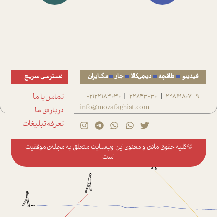
فیدیبو
طاقچه
دیجی‌کالا
جار
مگ‌ایران
دسترسی سریع
22861807-9
22843030
02122183030
تماس با ما
|
|
info@movafaghiat.com
درباره‌ی ما
تعرفه تبلیغات
© کلیه حقوق مادی و معنوی این وب‌سایت متعلق به
مجله‌ی موفقیت
است