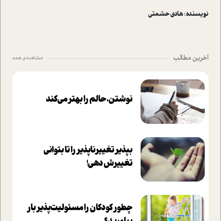
نویسنده : هادی حشمتی
آخرین مطالب
مشاهده ی همه
نوشتن، حالم را بهتر می‌کند
بپذير تغييرناپذير را تا بتواني
تغييرش دهي!‏
چطور کودکان را مسئولیت‌پذیر بار