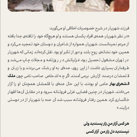
فرزند شهریار در شرح خصوصیات اخلاقی او می‌گوید:
«در نظر شهریار، همه‌ی افراد یکسان هستند و او هیچ‌گاه خود را تافته‌ی جدا بافته
از مردم نمی‏دانست. شهریار، همواره از شاعران و دوستان خود تمجید می‏‌کرد و
همین، خود نشانه‌ی روح بلند و دور از تکبر او بود. نقل کرده‌‏اند زمانی که شهریار
در تهران مشغول تحصیل بود، غزلیاتش در روزنامه و مجلات چاپ می‌‏شد و
طرفداران بسیاری داشت. از این روی، عده‌‏ای به او رشک می‌بردند و با زبان و
قلمشان درصدد آزارش برمی‌‏آمدند. اگر چه اشخاص صاحب‌نامی چون
ملک
الشعرای بهار
حامی او بودند، با این حال عده‌‏ای با قلمشان همچنان او را آزار
می‌‏دادند. شهریار در چنین فضایی، غزلی فروتنانه سرود و در مقابل آن‌ها اظهار
خاکساری کرد. همین رفتار فروتنانه، سبب شد آن عده با شهریار از در دوستی
درآیند.»
هر کس آزار منِ زار پسندید ولی
نپسندید دل زار من آزار کسی