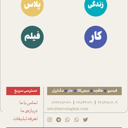
پلاس
زندگی
کار
فیلم
فیدیبو
طاقچه
دیجی‌کالا
جار
مگ‌ایران
دسترسی سریع
22861807-9
22843030
02122183030
تماس با ما
|
|
info@movafaghiat.com
درباره‌ی ما
تعرفه تبلیغات