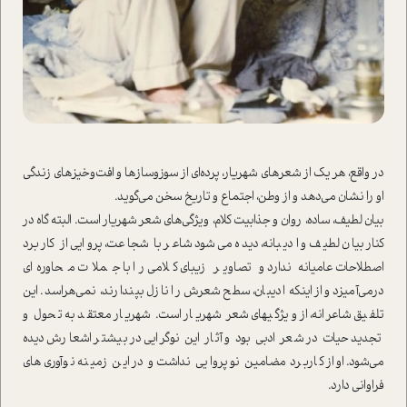
در واقع، هر یک از شعرهای شهریار، پرده‌‏ای از سوز‌و‌سازها و افت‌و‌خیزهای زندگی
او را نشان می‏‌دهد و از وطن، اجتماع و تاریخ سخن می‌‏گوید.
بیان لطیف، ساده، روان و جذابیت کلام، ویژگی‏‌های شعر شهریار است. البته گاه در
کنار بیان لطیف و ادیبانه، دیده می‏‌شود شاعر با شجاعت، پروایی از کاربرد
اصطلاحات عامیانه ندارد و تصاویر زیبای کلامی را با جملات محاوره‏‌‌ای
درمی‌‏آمیزد و از اینکه ادیبان، سطح شعرش را نازل بپندارند، نمی‏‌هراسد. این
تلفیق شاعرانه، از ویژگی‏های شعر شهریار است. شهریار معتقد به تحول و
تجدید حیات در شعر ادبی بود و آثار این نوگرایی در بیشتر اشعارش دیده
می‏‌شود. او از کاربرد مضامین نو پروایی نداشت و در این زمینه نوآوری‏‌های
فراوانی دارد.