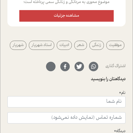
موضوع محوری به مردانگی و زنانگی سمی پرداخته است؛
علاوه بر این که؛ گفت و گویی اختصاصی داشته ایم با فردین
علیخواه، جامعه شناس در بخش های مختلف تلاش کرده ایم
مشاهده جزئیات
از دریچه های گوناگون به این موضوع مهم بپردازیم.فصل
ایستگاه؛ شما را با دیدگاه های روانشناسان و کارشناسان
پیرامون موضوع مردانگی و زنانگی سمی و نیز چالش های
پیرامون آن آشنا می کند.در بخش دو فنجان داغ به سراغ افرادی
موفقیت
زندگی
شعر
ادبیات
استاد شهریار
شهریار
رفته ایم که موفقیت را در عمل به اثبات رسانده اند؛ سید
حمیدرضا محتشمی که بیست و پنجمین سال فعالیت حرفه
ای خود را در حوزه ی کوچینگ، توسعه ی فردی و رهبری پشت
سر نهاده است و نیز کرامت عزیز زاده؛ سفیر صلح و دوستی که
اشتراک گذاری
با رکاب زدن در بیش از هفتاد کشور و کاشتن درخت، به نماد
حمایت از محیط زیست و منابع طبیعی تبدیل گشته
دیدگاهتان را بنویسید
است.فصل روایت اجنبی ها در این شماره به دو موضوع
جذاب پرداخته است که عبارتند از جنبش آهستگی و نیز مقاله
نام*
ای که به زندگی شگفت انگیز جین گودال و تاثیرات کاوش های
ایشان در حوزه ی شامپانزه ها بر زندگی امروزی ما نگاهی
افکنده است.فصل اتاق 333 شما را پای صحبت یک تجربه ی
واقعی در ارتباط با اختلال شخصیت اسکزوئید و مشکلات و نیز
راهکارهای حل آن قرار می دهد که در اتاق درمان اتفاق افتاده
است.در فصل پایانی زیر ذره بین نیز همکاران ما تلاش کرده
دیدگاه*
اند تا در کنار مطالب سرگرمی و انگیزشی، شما را با بهترین و