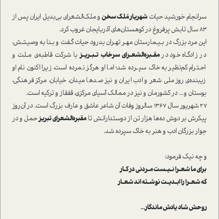
سرانجام خورشید حیات
شهریار مُلک سخن
و ملک‌الشعرای بی‌بدیل ایران پس از
۸۳ سال تابش پرفروغ در کوهستان‌های آذربایجان غروب کرد.
این مرد بزرﮒ در بـیـمارستان مهـر تهـران بدرود حیات گـفت و بـنا به وصیـتـش،
در زادگـاه خود در
مقـبره‌الشعـرای سرخاب تـبـریـز
با شرکت قاطبه‌ی مـلت و
احـترام کم‌نظیر به خاک سپـرده شد؛ اما او هرگز نمرده است، زیرا اکنون نام او
زیبنده‌ی روز ملی شعر و ادب ایران و نیز صدها میدان، خیابان، مرکز فرهنگی،
بوستان و... در کشورمان و نیز در ممالک آسیای مرکزی، قفقاز و ترکیه است.
27 شهریور سال 1367 سالروز وفات آن شاعر عاشق و عارف بزرگ است. در آن‌روز
پیکرش بر دوش ده‌ها هزار تن از دوستدارانش تا
مقبره‌الشعرای تبریز
حمل و در
جوار بزرگان ادب و هنر به خاک سپرده شد.
و چه نیک فرمود:
برای ما شعـرا نـیـست مـردنی در کـار
که شعـرا را ابـدیـت نوشـته اند شعـار
روحش شاد یادش ماندگار...