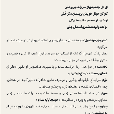
ای دل چه دیدی از سر زلف پریوشان
کم کن خیال خویش پریشان، مگر خُلی
او شهریار همسر ماه و ستارگان
تو لات و لوت مشتری آسمان جلی
«
منوچهر مرتضوی
» در مقدمه‌ی جلد اول دیوان استاد شهریار در توصیف شعر او
می‌گوید:
«هنر بزرگ شهریار، گذشته از استادی در سرودن انواع شعر، از غزل و قصیده و
مثنوی و قطعه و غیره، در چهار مورد است:
نخست:
در غزل‌های ازدل‌ برآمده، ساده و با شیوه‌ی مخصوص او نظیر: «
علی‌ ای
همای رحمت
»، «
وداع جوانی
» و...
دوّم:
در ابداع تابلوهای رنگین و توصیف دقیق شاعرانه نظیر آنچه در اشعاری
چون «
افسانه‌ی شب
» و «
هذیان دل
» به‌چشم می‌خورد.
سوم:
در استخدام استادانه‌ی زبان و مصطلحات و تعبیرات عامیانه و زبان
محاوره در شعر، به‌ویژه در منظومه‌ی «
حیدربابایه سلام
».
چهارم:
در ابداع و آفرینش آثار عاطفی بسیار عمیق مانند «
ای وای مادرم
» و «
پیام
به انیشتین
» و...»