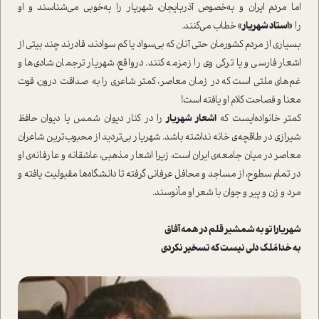
اما مردم ايران و به‌خصوص آذربايجان، شهريار را به‌خوبي مي‌شناسند و او
را
«استاد شهريار»
خطاب مي‌کنند.
بسياري از مردم کشورمان حتي آنان که بي‌سواد يا کم سوادند، قادرند چند بيتي از
اشعار فارسي و يا ترکي وي را زمزمه کنند. درواقع، شهريار ترجمان شادي‌ها و
غم‌هاي ملتي است که در زمان معاصر، کمتر شاعري را به صداقت درون، قوت
معنا و فصاحت کلام او یافته است!
کمتر خانواده‌ایست که
اشعار شهريار
را در کنار ديوان شمس يا ديوان حافظ
شيرازي در طاقچه‌ی خانه نداشته باشد. شهریار بی‌تردید از محبوب‌ترین شاعران
معاصر در میان جامعه‌ی ایران است، زیرا اشعار مذهبی، عاشقانه و عارفانه‌ی او
در تمام سطوح، از مساجد و محافل عرفانی گرفته تا دانشگاه‌ها مقبولیت یافته و
مرد و زن و پیر و جوان با شعر او مأنوسند.
شهریارا تو به شمشیر قلم در همه آفاق
به خدا مُلک دلی نیست که تسخیر نکردی