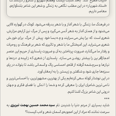
ادبیات مطرح کند. به‌مناسبت بیست‌و‌هفتم شهریور، سالروز درگذشت
«استاد شهریار» در این مطلب نگاهی به زندگی و شعر این شاعر بلندآوازه‌ی
معاصر داریم.
در فرهنگ ما، زندگی با شعر آغاز و با شعر بدرقه می‏‌شود. کودک در گهواره، لالایی
می‌‏شنود و از همان آغاز به شعر اُنس می‏‌گیرد و پس از مرگ نیز، آرایه‌ی مزارش،
شعری است که برایش می‌سرایند و چه‌بسا خود پیش از مرگ برای خویش
شعری می‌‏سُراید. این آمیختگی ما با شعر و تاثیری که شعر بر فرهنگ و روحیات
و رفتار ما می‏‌گذارد، ضرورت پرداختن به آن و ضرورت پاسداری از حریمِ این عنصر
اعجازآفرین را بیشتر روشن می‌‏سازد. پاسداری از شعری که زاییده‌ی دردها و
نیازها و سرچشمه گرفته از قله‌ی احساسی پاک و آسمانی باشد تا بتواند در پای
سبزه‌‏ها جاری شود و شکفتن و زیستن را به ارمغان آورد.
در این نوشتار کوتاه سعی کرده‌ایم یکی از بهترین، مشهورترین، با احساس‌ترین و
نامی‌ترین شاعران ایران را معرفی کرده و شما را اندکی با فضای فکری و جهان
درونی این شاعر بزرگ آشنا کنیم.
***
شايد بسياري از مردم دنیا با شنيدن نام
سيد محمد حسين بهجت تبريزي
به
سرعت ندانند که مراد از اين اعجوبه‌ی آسمان شعر و ادب کيست!؟