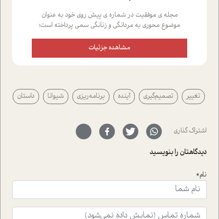
مجله ی موفقیت در شماره ی پیش روی خود به عنوان
موضوع محوری به مردانگی و زنانگی سمی پرداخته است؛
علاوه بر این که؛ گفت و گویی اختصاصی داشته ایم با فردین
علیخواه، جامعه شناس در بخش های مختلف تلاش کرده ایم
مشاهده جزئیات
از دریچه های گوناگون به این موضوع مهم بپردازیم.فصل
ایستگاه؛ شما را با دیدگاه های روانشناسان و کارشناسان
پیرامون موضوع مردانگی و زنانگی سمی و نیز چالش های
پیرامون آن آشنا می کند.در بخش دو فنجان داغ به سراغ افرادی
تغییر
تصمیم‌گیری
آینده
برنامه‌ریزی
شیوانا
داستان
رفته ایم که موفقیت را در عمل به اثبات رسانده اند؛ سید
حمیدرضا محتشمی که بیست و پنجمین سال فعالیت حرفه
ای خود را در حوزه ی کوچینگ، توسعه ی فردی و رهبری پشت
سر نهاده است و نیز کرامت عزیز زاده؛ سفیر صلح و دوستی که
اشتراک گذاری
با رکاب زدن در بیش از هفتاد کشور و کاشتن درخت، به نماد
حمایت از محیط زیست و منابع طبیعی تبدیل گشته
دیدگاهتان را بنویسید
است.فصل روایت اجنبی ها در این شماره به دو موضوع
جذاب پرداخته است که عبارتند از جنبش آهستگی و نیز مقاله
نام*
ای که به زندگی شگفت انگیز جین گودال و تاثیرات کاوش های
ایشان در حوزه ی شامپانزه ها بر زندگی امروزی ما نگاهی
افکنده است.فصل اتاق 333 شما را پای صحبت یک تجربه ی
واقعی در ارتباط با اختلال شخصیت اسکزوئید و مشکلات و نیز