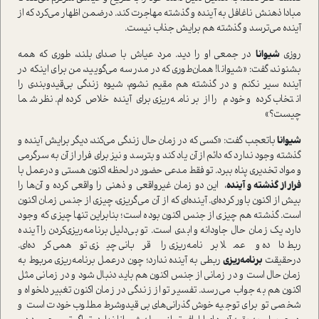
مبادا ذهنش ناغافل به آینده و گذشته مهاجرت کند. درضمن اظهار می‌کرد که از
آینده می‌ترسد و گذشته هم برایش جذاب نیست.
روزی
شیوانا
در جمعی او را دید. مرد عیاش با صدای بلند، طوری که همه
بشنوند، گفت: «شیوانا! همان‌طوری که در مدرسه می‌گویید، من برای اینکه در
آینده سیر نکنم و در گذشته هم مقیم نشوم، شیوه زندگی بی‌قیدوبندی را
انتخاب کرده و خودم را از برنامه‌ریزی برای آینده خلاص کرده‌ام. نظر شما
چیست؟»
شیوانا
باتعجب گفت: «کسی که در زمان حال زندگی می‌کند، دیگر برایش آینده و
گذشته وجود ندارد که دائم از آن یاد کند و بترسد و نیز برای فرار از آن به سرگرمی‌
و مواد تخدیری پناه ببرد. تو فقط مدعی حضور در لحظه اکنون هستی و درعمل با
فرار از گذشته و آینده
، این دو زمان غیرواقعی و ذهنی را واقعی کرده و آن‌ها را
بیش از اکنون باور کرده‌ای. آینده‌ای که از آن می‌گریزی، چیزی از جنس زمان اکنون
است. گذشته هم چیزی از جنس اکنون بوده است؛ بنابراین تنها چیزی که وجود
دارد، یک زمان حال جاودانه و ابدی است. تو بی‌دلیل برنامه‌ریزی‌کردن را آینده
ربط داده و عملا برنامه‌ریزی را قربانی چیزی توهمی‌ کرده‌ای.
درحقیقت
برنامه‌ریزی
ربطی به آینده ندارد؛ چون درعمل برنامه‌ریزی مربوط به
زمان حال است و در زمانی از جنس اکنون هم باید دنبال شود و در زمانی مثل
اکنون هم به جواب می‌رسد. تفسیر تو از زندگی در زمان اکنون تغبیر دلخواه و
شخصی تو برای توجیه خوش‌‌گذرانی‌های بی‌قیدوشرط مطلوب خودت است و