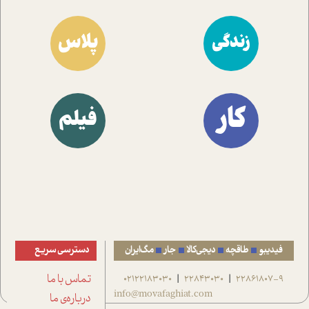
پلاس
زندگی
کار
فیلم
فیدیبو
طاقچه
دیجی‌کالا
جار
مگ‌ایران
دسترسی سریع
22861807-9
22843030
02122183030
تماس با ما
|
|
info@movafaghiat.com
درباره‌ی ما