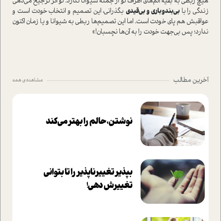
هیچ ربطی به بقیه آدم‌های اطراف تو از جمله شیوانا ندارد. تو اگر ترجیح می‌دهی
زندگی را با
بی‌بندوباری و بی‌قیدی
بگذرانی، این تصمیم و انتخاب خودت است و
عواقبش هم پای خودت است. اما این تصمیم‌ها ربطی به شیوانا و یا زمان اکنون
ندارد؛ پس بی‌جهت خودت را به آن‌ها نچسبان!»
آخرین مطالب
مشاهده ی همه
نوشتن، حالم را بهتر می‌کند
بپذير تغييرناپذير را تا بتواني
تغييرش دهي!‏