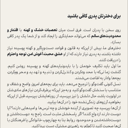
برای دخترتان پدری کافی باشید
روی سخن با پدران ا‌ست. فرق ا‌ست میان
تعصبات خشک و کهنه
با
اقتدار و
محدودیت‌های سالم
که می‌تواند حمایتگری را ایجاد کند و از شما یک پدر کافی
بسازد.
دخترهای ما، بیش از این‌که به قانون و قواعد دست‌و‌پا‌گیر و کهنه پوسیده نیاز
داشته باشند، به پدری نیاز دارند که از او
عشق، محبت، آغوش امن‌، توجه و احترام
را دریافت کنند.
ما اول باید تکلیف خودمان را با باید‌و‌نباید‌های کهنه و پوسیده روشن کنیم.
گذشت زمانی‌که با محدود‌کردن و کنترل‌کردن و تنبیه و تهدید و محروم‌کردن،
بچه‌ها وادار به اطاعت می‌شدند.
نسل کنونی، گفت‌وگو را ترجیح می‌دهد. باید برای بچه‌های امروز، واضح و شفاف و
متناسب با سنشان گفت‌وگو کنید و به‌جز این‌که برطرف‌کردن نیاز‌های مادی‌شان
در اولویت باشد، حال دلشان را نیز بپرسید، از رویاهایشان بپرسید، قبل از این‌که
بخواهید آرزوهای زندگی‌نشده خود را در آن‌ها بیابید.
از آن‌ها بپرسید چه تصویری از آینده خودشان و چه ترس‌ها و امیدهایی دارند؟ آیا
دوست دارند ازدواج کنند؟ اگر پاسخشان مثبت ا‌ست، راجع به دوست‌داشتن و
دوست‌داشته‌شدن و حد‌و‌حدود روابط بنا به چهارچوب خانوادگی یا فرهنگتان با
آن‌ها صحبت کنید تا کم‌کم به راهبردی مشترک دست پیدا کنید.