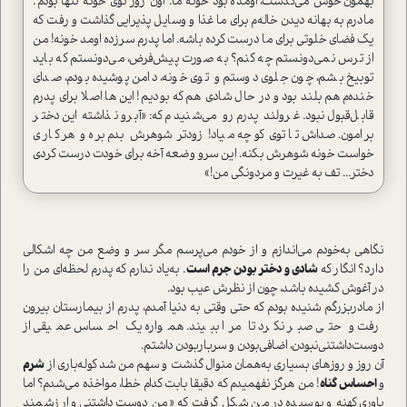
بهمون خوش می‌گذشت، اومده بود خونه ما. اون روز توی خونه تنها بودم.
مادرم به بهانه دیدن خاله‌م برای ما غذا و وسایل پذیرایی گذاشت و رفت که
یک فضای خلوتی برای ما درست کرده باشه. اما پدرم سرزده اومد خونه! من
از ترس نمی‌دونستم چه کنم؟ به صورت پیش‌فرض، می‌دونستم که باید
توبیخ بشم، چون جلوی دوستم و توی خونه، دامن پوشیده بودم، صدای
خنده‌م هم بلند بود و در حال شادی هم که بودیم! این ها اصلا برای پدرم
قابل‌قبول نبود. غرولند پدرم رو می‌شنیدم که: «آبرو نذاشته این دختر
برامون. صداش تا توی کوچه میاد! زودتر شوهرش بدم بره و هر کاری
خواست خونه شوهرش بکنه. این سرو وضعه آخه برای خودت درست کردی
دختر... تف به غیرت و مردونگی من!»
نگاهی به‌خودم می‌اندازم و از خودم می‌پرسم مگر سر و وضع من چه اشکالی
دارد؟ انگار که
شادی و دختر بودن جرم ا‌ست
. به‌یاد ندارم که پدرم لحظه‌ای من را
در آغوش کشیده باشد، چون از نظرش عیب بود.
از مادربزرگم شنیده بودم که حتی وقتی به دنیا آمدم، پدرم از بیمارستان بیرون
رفت و حتی صبر نکرد تا مرا ببیند. همواره یک احساس عمیقی از
دوست‌داشتنی‌نبودن، اضافی‌بودن و سربار‌بودن داشتم.
آن روز و روزهای بسیاری به‌همان منوال گذشت و سهم من شد کوله‌باری از
شرم
و
احساس گناه
! من هرگز نفهمیدم که دقیقا بابت کدام خطا، مواخذه می‌شدم؟ اما
باوری کهنه و پوسیده در من شکل گرفت که «من دوست‌داشتنی و ارزشمند