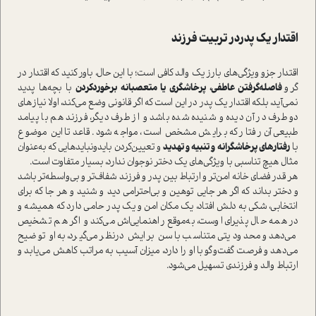
اقتدار یک پدردر تربیت فرزند
اقتدار جزو ویژگی‌های بارز یک والد کافی ا‌ست؛ با این حال، باور کنید که اقتدار در
گرو
فاصله‌گرفتن عاطفی، پرخاشگری یا متعصبانه برخورد‌کردن
با بچه‌ها پدید
نمی‌آید، بلکه اقتدار یک پدر در این ا‌ست که اگر قانونی وضع می‌کند، اولا نیاز‌های
دو طرف در آن دیده و شنیده شده باشد و از طرف دیگر، فرزند هم با پیامد
طبیعی آن رفتار که برایش مشخص ا‌ست، مواجه ‌شود. قاعدتا این موضوع
با
رفتار‌های پرخاشگرانه و تنبیه و تهدید
و تعیین‌کردن باید‌و‌نبایدهایی که به‌عنوان
مثال هیچ تناسبی با ویژگی‌های یک دختر نوجوان ندارد، بسیار متفاوت ا‌ست.
هر قدر فضای خانه امن‌تر و ارتباط بین پدر و فرزند شفاف‌تر و بی‌واسطه‌تر باشد
و دختر بداند که اگر هر جایی توهین و بی‌احترامی دید و شنید و هر جا که برای
انتخابی، شکی به دلش افتاد، یک مکان امن و یک پدر حامی دارد که همیشه و
در همه حال پذیرای اوست، به‌موقع راهنمایی‌اش می‌کند و اگر هم تشخیص
می‌دهد و محدودیتی متناسب با سن برایش در‌نظر می‌گیرد، به او توضیح
می‌دهد و فرصت گفت‌وگو با او را دارد، میزان آسیب به مراتب کاهش می‌یابد و
ارتباط والد و فرزندی تسهیل می‌شود.