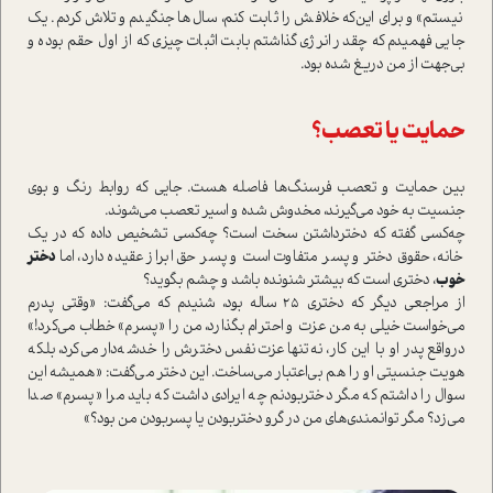
نیستم» و برای این‌که خلافش را ثابت کنم، سال‌ها جنگیدم و تلاش کردم. یک
جایی فهمیدم که چقدر انرژی گذاشتم بابت اثبات چیزی که از اول حقم بوده و
بی‌جهت از من دریغ شده بود.
حمایت یا تعصب؟
بین حمایت و تعصب فرسنگ‌ها فاصله هست. جایی که روابط رنگ و بوی
جنسیت به خود می‌گیرند، مخدوش شده و اسیر تعصب می‌شوند.
چه‌کسی گفته که دختر‌داشتن سخت ا‌ست؟ چه‌کسی تشخیص داده که در یک
خانه، حقوق دختر و پسر متفاوت ا‌ست و پسر حق ابراز عقیده دارد، اما
دختر
خوب
، دختری ا‌ست که بیشتر شنونده باشد و چشم بگوید؟
از مراجعی دیگر که دختری ۲۵ ساله بود، شنیدم که می‌گفت‌: «وقتی پدرم
می‌خوا‌ست خیلی به من عزت و احترام بگذارد، من را «پسرم» خطاب می‌کرد!»
در‌واقع پدر او با این کار، نه‌تنها عزت‌نفس دخترش را خدشه‌دار می‌کرد، بلکه
هویت جنسیتی او را هم بی‌اعتبار می‌ساخت. این دختر می‌گفت‌: «همیشه این
سوال را داشتم که مگر دختر‌بودنم چه ایرادی داشت که باید مرا «پسرم» صدا
می‌زد؟ مگر توانمندی‌های من در گرو دختر‌بودن یا پسر‌بودن من بود؟»