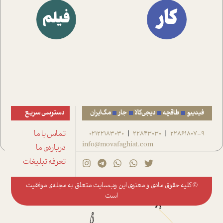
کار
فیلم
فیدیبو
طاقچه
دیجی‌کالا
جار
مگ‌ایران
دسترسی سریع
22861807-9
22843030
02122183030
تماس با ما
|
|
info@movafaghiat.com
درباره‌ی ما
تعرفه تبلیغات
© کلیه حقوق مادی و معنوی این وب‌سایت متعلق به
مجله‌ی موفقیت
است