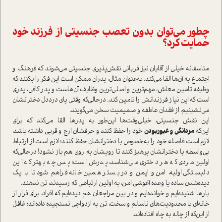
چطور می‌توان بدون تعصب جنسیتی از فرزند خود
حمایت کرد؟
متاسفانه خیلی از آقایان نیز قربانی نقش‌پذیری جنسیتی می‌شوند که فرهنگ و
اجتماع به آن‌ها القا می‌کند. به‌عنوان مثال، پدران ممکن ا‌ست این فکر را بکنند که
وظیفه تامین معاش، مهم‌ترین و اصلی‌ترین وظایف آن‌ها‌ست و پدر کافی، پدری
ا‌ست که این نیاز فرزندانش را تامین کند. در‌حالی‌که وقتی پای درد‌دل دخترانشان
می‌نشینیم، از فقدان عاطفه و صمیمیت سخن می‌گویند.
این نقش جنسیتی، خیلی‌وقت‌ها این‌طور به پدر‌ها القا می‌کند که برای
این‌که
مردانگی و غیور‌بودن
خود را حفظ کنند و حرفشان ارج و قربی داشته باشد،
لازم ا‌ست فاصله خود را به‌خصوص با دخترانشان حفظ کنند؛ لازم ا‌ست از ارتباط
بی‌واسطه با دخترانشان پرهیز کنند تا رویشان به روی هم باز نشود! در‌حالی‌که
اولین مردی که هر دختری می‌شناسد، پدرش ا‌ست؛ پس چه بهتر که این
دلبستگی اولیه، امن و ایمن و در بستر همین خانه فراهم شود تا با یک
دیده‌شدن ساده‌ یا وعده آغوشی امن‌، به اولین ارتباطی که رسیدند، تن ندهند.
بارها شنیده‌ایم و خوانده‌ایم و در بین مراجعان هم دیده‌ایم که افراد، برای فرار از
خانه‌ای با محدودیت‌های ناسالم و سخت، تن به ازدواجی نسنجیده داده‌اند؛ غافل
از این‌که از چاله به چاه افتاده‌اند.