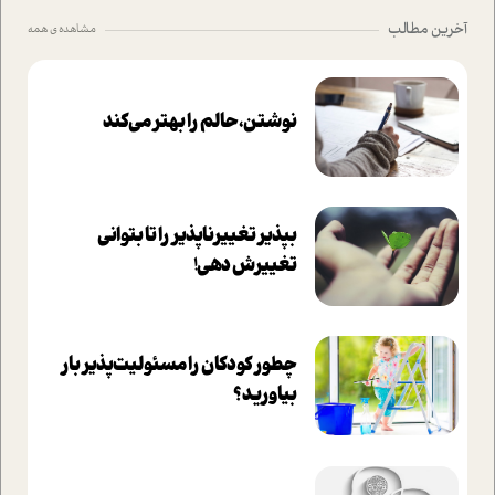
آخرین مطالب
مشاهده ی همه
نوشتن، حالم را بهتر می‌کند
بپذير تغييرناپذير را تا بتواني
تغييرش دهي!‏
چطور کودکان را مسئولیت‌پذیر بار
بیاورید؟