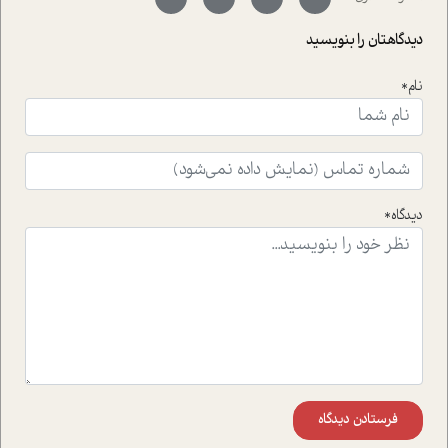
با رکاب زدن در بیش از هفتاد کشور و کاشتن درخت، به نماد
حمایت از محیط زیست و منابع طبیعی تبدیل گشته
دیدگاهتان را بنویسید
است.فصل روایت اجنبی ها در این شماره به دو موضوع
جذاب پرداخته است که عبارتند از جنبش آهستگی و نیز مقاله
نام*
ای که به زندگی شگفت انگیز جین گودال و تاثیرات کاوش های
ایشان در حوزه ی شامپانزه ها بر زندگی امروزی ما نگاهی
افکنده است.فصل اتاق 333 شما را پای صحبت یک تجربه ی
واقعی در ارتباط با اختلال شخصیت اسکزوئید و مشکلات و نیز
راهکارهای حل آن قرار می دهد که در اتاق درمان اتفاق افتاده
است.در فصل پایانی زیر ذره بین نیز همکاران ما تلاش کرده
دیدگاه*
اند تا در کنار مطالب سرگرمی و انگیزشی، شما را با بهترین و
موثرترین راهکارهای استفاده از هوش مصنوعی در حوزه های
مختلف کسب و کار آشنا کنند.
فرستادن دیدگاه