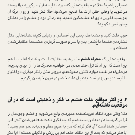
عصبانی باشید! مثلا در موقعیت‌هایی که مورد مقایسه قرار می‌گیرید، برافروخته
می‌شوید یا وقتی حقی از شما ضایع می‌شود! حالا فکر کنید و روی برگه‌ای
بنویسید آخرین باری که خشمگین شدید، چه زمانی بود و خشم را در بدنتان
چطور تجربه کردید؟
خوب دقت کنید و نشانه‌های بدنی این احساس را رد‌یابی کنید؛ نشانه‌هایی مثل
فشار‌دادن فک‌ها، داغ‌شدن بدن یا سر و صورت، گره‌زدن مشت‌ها، منقبض‌شدن
عضلات و ...
موقعیت‌هایی که
محرک خشم
ما می‌شود، متفاوت ا‌ست و اشتباه اغلب ما هم
این ا‌ست که برای کنترل خشممان می‌خواهیم محرک‌ها را از بین ببریم؛
در‌حالی‌که در اغلب موارد، کنترل محرک‌های بیرونی مثل رفتار دیگران، در اختیار
ما نیست؛ پس بهتر ا‌ست به‌دنبال علت خشم در درون خودمان بگردیم.
2. در اکثر مواقع، علت خشم ما فکر و ذهنیتی ا‌ست که در آن‌
موقعیت داشته‌ایم.
مثلا وقتی مورد انتقاد غیرمنصفانه مدیرمان واقع می‌شویم و خشم وجودمان را
فرا می‌گیرد، جا دارد به این بیندیشیم که چه فکری باعث شعله‌ور‌شدن آتش این
احساس شده ا‌ست؟ آیا فکر کردم که من به هیچ مقام و رتبه‌ای نخواهم رسید؟
آیا فکر می‌کنم که بعد از این انتقاد، حتما آدم بی‌ارزش و نالایقی هستم؟ آیا فکر