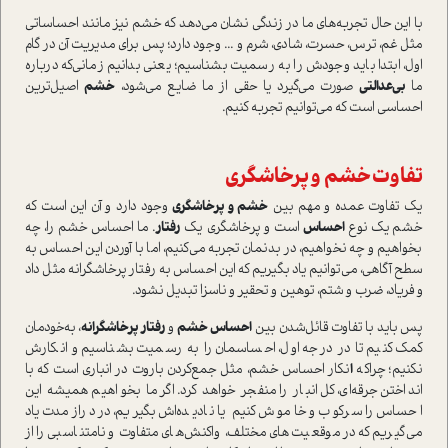
با این حال تجربه‌‌های ما در زندگی نشان می‌دهد که خشم نیز مانند احساساتی
مثل غم، ترس، حسرت، شادی، شرم و ... وجود دارد؛ پس برای مدیریت آن در گام
اول، ابتدا باید وجودش را به رسمیت بشناسیم؛ یعنی بدانیم زمانی‌که درباره
ما
بی‌عدالتی
صورت می‌گیرد یا حقی از ما ضایع ‌می‌شود،
خشم
اصیل‌ترین
احساسی ا‌ست که می‌توانیم تجربه کنیم.
تفاوت خشم و پرخاشگری
یک تفاوت عمده و مهم بین
خشم و پرخاشگری
وجود دارد و آن این ا‌ست که
خشم یک نوع
احساس
ا‌ست و پرخاشگری یک
رفتار
. ما احساس خشم را، چه
بخواهیم و چه نخواهیم، در بدنمان تجربه می‌کنیم، اما با آوردن این احساس به
سطح آگاهی، می‌توانیم یاد بگیریم که این احساس به رفتار پرخاشگرانه مثل داد
و فریاد، ضرب و شتم، توهین و تحقیر و ناسزا تبدیل نشود.
پس باید با تفاوت قائل‌شدن بین
احساس خشم
و
رفتار پرخاشگرانه
، به‌خودمان
کمک کنیم تا در درجه اول، احساسمان را به رسمیت بشناسیم و انکارش
نکنیم؛ چرا‌که
ا
نکار احساس خشم، مثل جمع‌کردن باروت در انباری ا‌ست که با
انداختن جرقه‌ای، کل انبار را منفجر خواهد کرد. اگر ما بخواهیم همیشه این
احساس را سرکوب و خاموش کنیم یا نادیده‌اش بگیریم، در درازمدت یاد
می‌گیریم که در موقعیت‌های مختلف، واکنش‌های متفاوت و نامتناسبی را از