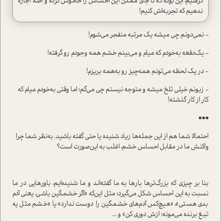
گرفتیم، این بوده که تا جای ممکن این احساس را خاموش کرده و اصلا اجازه
ندهیم که تجربه‌اش کنیم!
- نمی‌دونم چی میشه یک مرتبه منفجر می‌شوم!
- یک‌دفعه به‌خودم که میام و می‌بینم خشم همه وجودم رو گرفته!
- در یک لحظه می‌تونم همه‌چیز رو به‌همه بریزم!
- زبونم خیلی تلخ میشه و متوجه نیستم چی می‌گم؛ اما وقتی به‌خودم میام که
کار از کار گذشته!
***
احتمالا شما هم از این جمله‌ها زیاد شنیده یا حتی گفته باشید. به‌نظر شما چرا
واکنش ما در مقابل احساس خشم، اغلب به این‌صورت ا‌ست؟
بنا بر چیزی که بزرگ‌تر‌ها بارها به ما گفته‌اند و ما شنیده‌ایم، باور‌هایی در ما
نسبت‌ به این احساس شکل می‌گیرد؛ مثل این‌که «اگر خشمگین باشی، یعنی آدم
بدی هستی»، «هیچ‌کس آدم‌های خشمگین را دوست ندارد» یا «خشم مثل یه
تیغ برنده می‌مونه؛ ازش دوری کن» و ...