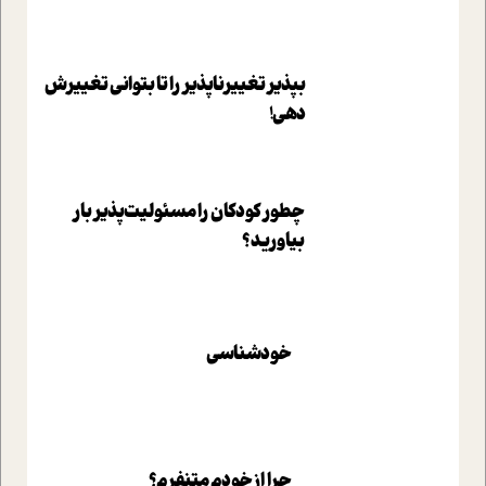
بپذير تغييرناپذير را تا بتواني تغييرش
دهي!‏
چطور کودکان را مسئولیت‌پذیر بار
بیاورید؟
خودشناسی
چرا از خودم متنفرم؟