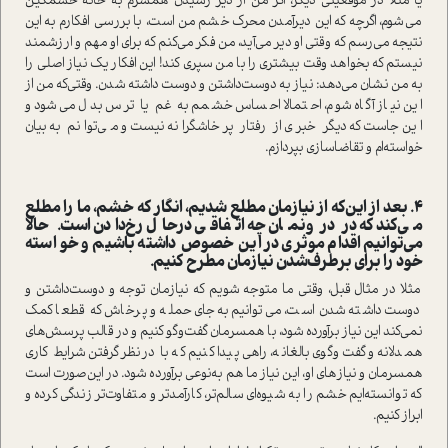
یا مثلا در موقعیتی دیگر، اگر من از دیر رسیدن همسرم به خانه خشمگین
می‌شوم، اگرچه که این دیر‌آمدن محرک خشم من ا‌ست، با بررسی افکارم به این
نتیجه می‌رسم که وقتی او دیر می‌آید، من فکر می‌کنم که برای او مهم و ارزشمند
نیستم که بخواهد وقت بیشتری را با من سپری کند! این افکار یک نیاز اصلی را
به من نشان می‌دهد: نیاز به دوست‌داشتن و دوست داشته شدن. وقتی‌که من از
این نیاز آگاه شوم، احتمالا احساس خشمم به غم یا ترس بدل می‌شود و
این‌جا‌ست که دیگر خبری از رفتار پرخاشگرانه نیست و می‌توانم به بیان
خوا‌سته‌ام و تقاضا‌سازی بپردازم.
4. بعد از این‌که از نیازمان مطلع شدیم، انگار که خشم، ما را مطلع
می‌کند که در درونمان چه اتفاقی در‌حال رخ‌دادن ا‌ست. حالا
می‌توانیم اقدام موثری در این خصوص داشته باشیم و خوا‌سته
خود را برای برطرف‌شدن نیازمان مطرح کنیم.
مثلا در مثال قبل، وقتی ما متوجه شویم که نیازمان توجه و دوست‌داشتن و
دوست داشته شدن ا‌ست، می‌توانیم به‌جای حمله و پرخاش که قطعا کمک
نمی‌کند این نیاز برآورده شود، با همسرمان گفت‌وگو کنیم و در قالب پرسش‌های
همدلانه و گفت‌وگوی بالغانه، راهی پیدا کنیم که با در‌نظر‌گرفتن شرایط کاری
همسرمان و نیاز‌های او، این نیاز ما هم به‌نوعی برآورده شود. در این‌صورت ا‌ست
که توانسته‌ایم خشم را به شیوه‌ای سالم‌تر، کارآمد‌تر و متفاوت‌تر زندگی کرده و
ابراز کنیم.