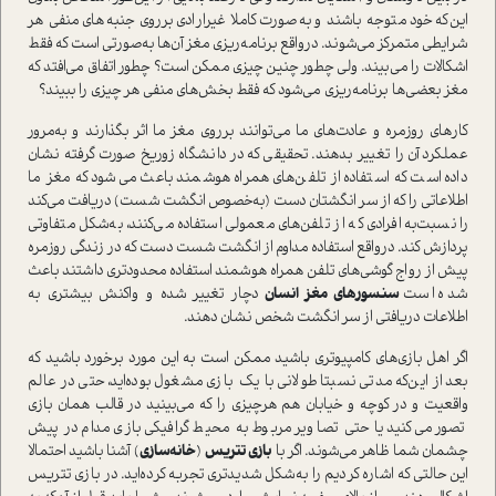
این‌که خود متوجه باشند و به‌صورت کاملا غیرارادی برروی جنبه‌‌های منفی هر
شرایطی متمرکز می‌شوند. در‌واقع برنامه‌ریزی مغز آن‌ها به‌صورتی ا‌ست که فقط
اشکالات را می‌بیند. ولی چطور چنین چیزی ممکن ا‌ست؟ چطور اتفاق می‌افتد که
مغز بعضی‌‌ها
برنامه‌ریزی
می‌شود که فقط بخش‌های منفی هر چیزی را ببیند؟
کار‌های روزمره و عادت‌های ما می‌توانند برروی مغز ما اثر بگذارند و به‌مرور
عملکرد آن را تغییر بدهند. تحقیقی که در دانشگاه زوریخ صورت گرفته نشان
داده ا‌ست که ا‌ستفاده از تلفن‌های همراه هوشمند باعث می‌شود که مغز ما
اطلاعاتی را که از سر انگشتان دست (به‌خصوص انگشت شست) دریافت می‌کند
را نسبت‌به افرادی که از تلفن‌های معمولی ا‌ستفاده می‌کنند، به‌شکل متفاوتی
پردازش کند. در‌واقع ا‌ستفاده مداوم از انگشت شست دست که در زندگی روزمره
پیش از رواج گوشی‌های تلفن همراه هوشمند ا‌ستفاده محدودتری داشتند باعث
شده ا‌ست
سنسور‌های مغز انسان
دچار تغییر شده و واکنش بیشتری به
اطلاعات دریافتی از سر انگشت شخص نشان دهند.
اگر اهل بازی‌های کامپیوتری باشید ممکن ا‌ست به این مورد برخورد باشید که
بعد از این‌که مدتی نسبتا طولانی با یک بازی مشغول بوده‌اید، حتی در عالم
واقعیت و در کوچه و خیابان هم هرچیزی را که می‌بینید در قالب همان بازی
تصور می‌کنید یا حتی تصاویر مربوط به محیط گرافیکی بازی مدام در پیش
چشمان شما ظاهر می‌شوند. اگر با
بازی تتریس
(
خانه‌سازی
) آشنا باشید احتمالا
این حالتی که اشاره کردیم را به‌شکل شدیدتری تجربه کرده‌اید. در بازی تتریس