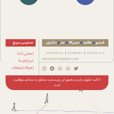
فیدیبو
طاقچه
دیجی‌کالا
جار
مگ‌ایران
دسترسی سریع
22861807-9
22843030
02122183030
تماس با ما
|
|
info@movafaghiat.com
درباره‌ی ما
تعرفه تبلیغات
© کلیه حقوق مادی و معنوی این وب‌سایت متعلق به
مجله‌ی موفقیت
است