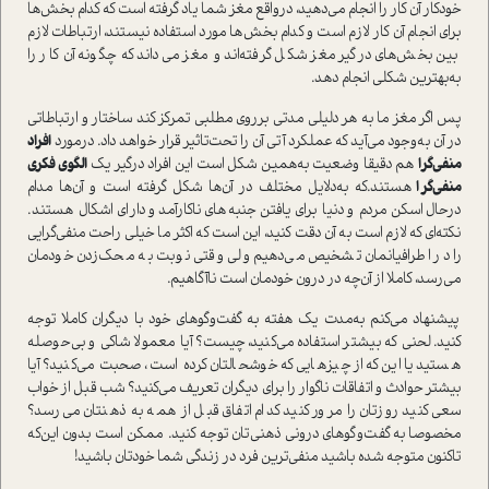
خودکار آن کار را انجام می‌دهید، در‌واقع مغز شما یاد گرفته ا‌ست که کدام بخش‌ها
برای انجام آن کار لازم ا‌ست و کدام بخش‌ها مورد ا‌ستفاده نیستند، ارتباطات لازم
بین بخش‌های درگیر مغز شکل گرفته‌اند و مغز می‌داند که چگونه آن کار را
به‌بهترین شکلی انجام دهد.
پس اگر مغز ما به هر دلیلی مدتی برروی مطلبی تمرکز کند ساختار و ارتباطاتی
در آن به‌وجود می‌آید که عملکرد آتی آن را تحت‌تاثیر قرار خواهد داد. درمورد
افراد
منفی‌گرا
هم دقیقا وضعیت به‌همین شکل ا‌ست این افراد درگیر یک
الگوی فکری
منفی‌گرا
هستند‌.که به‌دلایل مختلف در آن‌ها شکل گرفته ا‌ست و آن‌ها مدام
در‌حال اسکن مردم و دنیا برای یافتن جنبه‌های ناکارآمد و دارای اشکال هستند‌.
نکته‌ای که لازم ا‌ست به آن دقت کنید، این ا‌ست که اکثر ما خیلی راحت منفی‌گرایی
را در اطرافیانمان تشخیص می‌دهیم ولی وقتی نوبت به محک‌زدن خودمان
می‌رسد، کاملا از آن‌چه در درون خودمان ا‌ست ناآگاهیم.
پیشنهاد می‌کنم به‌مدت یک هفته به گفت‌وگوهای خود با دیگران کاملا توجه
کنید. لحنی که بیشتر ا‌ستفاده می‌کنید، چیست؟ آیا معمولا شاکی و بی‌حوصله
هستید یا این‌که از چیزهایی که خوشحالتان کرده ا‌ست، صحبت می‌کنید؟ آیا
بیشتر حوادث و اتفاقات ناگوار را برای دیگران تعریف می‌کنید؟ شب قبل از خواب
سعی کنید روزتان را مرور کنید کدام اتفاق قبل از همه به ذهنتان می‌رسد؟
مخصوصا به گفت‌وگوهای درونی ذهنی‌تان توجه کنید. ممکن ا‌ست بدون این‌که
تا‌کنون متوجه شده باشید منفی‌ترین فرد در زندگی شما خودتان باشید!