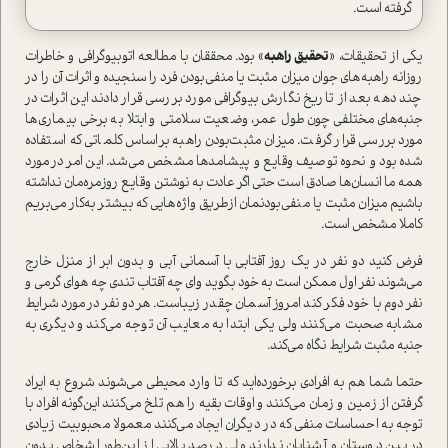
گرفته است.
یکی از تحقیقات، «
تحقیق راهبه
» بود. محققان با مطالعه اتوبیوگرافی و خاطرات
روزانه راهبه‌های جوان میزان مثبت یا منفی‌بودن فرد را سنجیده و اثرات آن را در
چند دهه بعد از تاریخ نگارش بیوگرافی مورد بررسی قرار دادند این اثرات در
جنبه‌های مختلفی چون طول عمر، وضعیت سلامتی و ابتلا به برخی بیماری‌ها
مورد بررسی قرار گرفت. میزان مثبت‌بودن راهبه بر‌اساس کلماتی که ا‌ستفاده
شده بود و نحوه توصیف وقایع و پیشامدها مشخص می‌شد. این امر درمورد
همه ما انسان‌ها صادق ا‌ست حتی اگر عادت به نوشتن وقایع روزمره‌مان نداشته
باشیم میزان مثبت یا منفی‌بودنمان ازطریق واژه‌‌هایی که بیشتر به‌کار می‌بریم
کاملا مشخص ا‌ست.
فرض کنید دو نفر در یک روز آفتابی با آسمانی آبی و بدون ابر از منزل خارج
می‌شوند نفر اول ممکن ا‌ست به خود بگوید وای چه آفتاب تندی چه هوای گرمی و
نفر دوم با خود فکر کند امروز آسمان چقدر زیبا‌ست. هر‌دو نفر درمورد شرایط
مشابه صحبت می‌کنند ولی یکی ابتدا به معایب آن توجه می‌کند و د‌یگری به
جنبه مثبت شرایط نگاه می‌کند.
حتما شما هم به افرادی برخورده‌اید که تا وارد محیطی می‌شوند شروع به ایراد
گرفتن از زمین و زمان می‌کنند و اوقات بقیه را هم تلخ می‌کنند این‌گونه افراد با
توجه به احساسات منفی که در دیگران ایجاد می‌کنند معمولا محبوبیت زیادی
در بین دوستان و آشنایان ندارند ولی درصد بالایی از این‌طور اشخاص بدون