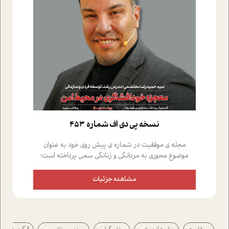
نسخه پي دي اف شماره 453
مجله ی موفقیت در شماره ی پیش روی خود به عنوان
موضوع محوری به مردانگی و زنانگی سمی پرداخته است؛
علاوه بر این که؛ گفت و گویی اختصاصی داشته ایم با فردین
علیخواه، جامعه شناس در بخش های مختلف تلاش کرده ایم
مشاهده جزئیات
از دریچه های گوناگون به این موضوع مهم بپردازیم.فصل
ایستگاه؛ شما را با دیدگاه های روانشناسان و کارشناسان
پیرامون موضوع مردانگی و زنانگی سمی و نیز چالش های
پیرامون آن آشنا می کند.در بخش دو فنجان داغ به سراغ افرادی