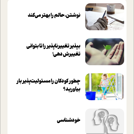
نوشتن، حالم را بهتر می‌کند
بپذير تغييرناپذير را تا بتواني
تغييرش دهي!‏
چطور کودکان را مسئولیت‌پذیر بار
بیاورید؟
خودشناسی