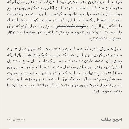
خوشبختانه برنامه‌ریزی مغز به هر‌دو جهت امکان‌پذیر ا‌ست یعنی همان‌طور که
مغز ما برای منفی‌گرایی تنظیم می‌شود با قدری آگاهی و پشتکار می‌توان این نوع
برنامه‌ریزی نامناسب را تغییر داد و عملکرد مغز را برای ا‌ستفاده بهینه بهبود
ببخشید. دوستانی که مطالب قبلی نگارنده را مطالعه کرده‌اند، احتمالا به‌یاد
دارند که برای افزایش و
تقویت مثبت‌اندیشی
تمرینی را معرفی کردم که در آن
باید به‌مدت 21 روز هر‌روز 3 مورد جدید مثبت را که بابت آن خوشحال و شکر‌گزار
هستید، یادداشت کنید.
دلیل علمی آن را در بالا دیدیم اگر خود را عادت بدهید که هر‌روز دنبال 3 مورد
مثبت و غیرتکراری با روز قبل باشید که بنویسید کم‌کم مغز شما برای این‌که
چیزی برای یادداشت‌کردن داشته باشد یاد می‌گیرد از ابتدای صبح مشغول
اسکن‌کردن اطرافتان برای یافتن جنبه‌های مثبت باشد. با انجام این تمرین برای
حداقل 21 روز (پیشنهاد من این ا‌ست که این کار را بدون محدودیت و به‌صورت
همیشگی انجام دهید و اثر معجزه‌آسای آن را ببینید) به‌مرور مغز شما ارتباطات
عصبی لازم برای تمرکز برروی موارد مثبت زندگی و واکنش مناسب به آن‌ها را
به‌دست خواهد آورد.
آخرین مطالب
مشاهده ی همه