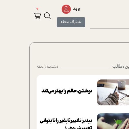
0
ورود
اشتراک مجله
ن مطالب
مشاهده ی همه
نوشتن، حالم را بهتر می‌کند
بپذير تغييرناپذير را تا بتواني
تغييرش دهي!‏