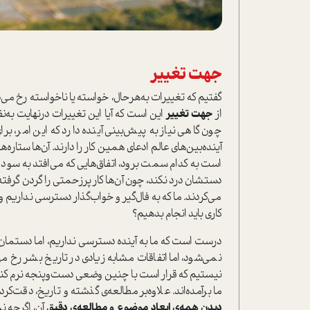
جهت تغییر
گفتیم که تغییرات به‌هرحال، خواسته یا ‌ناخواسته رخ می
از
جهت تغییر
این است که آیا این تغییرات در‌نهایت به
چون گاهی نیاز به پیش‌بینی آینده دارد که این امر، 
آینده‌‌بین‌های عالم ادعای همین کار را دارند. آن‌ها ستار
است به کدام سمت برود، اتفاق‌هایی که می‌افتد به سود م
دستشان درد نکند، چون آن‌ها کار پر‌زحمتی را گردن گرفته
می‌کردند. ما که به فال‌گیر و خواب‌گذار دسترسی نداریم
کاری باید انجام بدهیم؟
درست است که ما به آینده دسترسی نداریم، اما دستمان ب
نمی‌شود، اما اتفاقات مشابه زیادی در تاریخ بشر رخ می
نیستیم که قرار است با چنین وضعی دست‌و‌پنجه نرم کنیم،
ما برآمده‌اند. علاوه‌بر مطالعه‌ی گذشته و تاریخ، دقت‌کر
دیدن همه‌ی ابعاد موضوع و مطالعه‌ی دقیق
آن، اگرچه نم