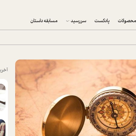
حصولات
پادکست
سررسید
مسابقه داستان
سررسید 1403
سفارش شرکتی سررسید 1403
پکيج نوروزي موفقيت
آخری
تقویم رومیزی
تقویم دیواری