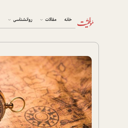
خانه
مقالات
روانشناسی
م
آخرین مقالات
تست روان‌شناسی
مهمان خانه
کوکولوژی
پرونده ویژه
زندگی
نوجوان
کار
پلاس