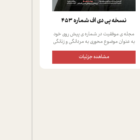
نسخه پي دي اف شماره 453
مجله ی موفقیت در شماره ی پیش روی خود
به عنوان موضوع محوری به مردانگی و زنانگی
سمی پرداخته است؛ علاوه بر این که؛ گفت و
گویی اختصاصی داشته ایم با فردین علیخواه،
مشاهده جزئیات
جامعه شناس در بخش های مختلف تلاش
کرده ایم از دریچه های گوناگون به این موضوع
مهم بپردازیم.فصل ایستگاه؛ شما را با دیدگاه
های روانشناسان و کارشناسان پیرامون
موضوع مردانگی و زنانگی سمی و نیز چالش
های پیرامون آن آشنا می کند.در بخش دو
فنجان داغ به سراغ افرادی رفته ایم که
موفقیت را در عمل به اثبات رسانده اند؛ سید
حمیدرضا محتشمی که بیست و پنجمین
سال فعالیت حرفه ای خود را در حوزه ی
کوچینگ، توسعه ی فردی و رهبری پشت سر