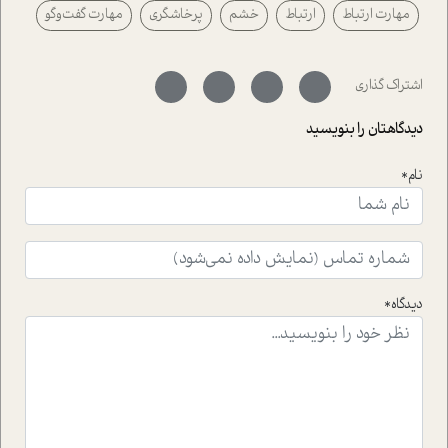
مهارت ارتباط
ارتباط
خشم
پرخاشگری
مهارت گفت‌وگو
رفته ایم که موفقیت را در عمل به اثبات رسانده اند؛ سید
حمیدرضا محتشمی که بیست و پنجمین سال فعالیت حرفه
ای خود را در حوزه ی کوچینگ، توسعه ی فردی و رهبری پشت
سر نهاده است و نیز کرامت عزیز زاده؛ سفیر صلح و دوستی که
اشتراک گذاری
با رکاب زدن در بیش از هفتاد کشور و کاشتن درخت، به نماد
حمایت از محیط زیست و منابع طبیعی تبدیل گشته
دیدگاهتان را بنویسید
است.فصل روایت اجنبی ها در این شماره به دو موضوع
جذاب پرداخته است که عبارتند از جنبش آهستگی و نیز مقاله
نام*
ای که به زندگی شگفت انگیز جین گودال و تاثیرات کاوش های
ایشان در حوزه ی شامپانزه ها بر زندگی امروزی ما نگاهی
افکنده است.فصل اتاق 333 شما را پای صحبت یک تجربه ی
واقعی در ارتباط با اختلال شخصیت اسکزوئید و مشکلات و نیز
راهکارهای حل آن قرار می دهد که در اتاق درمان اتفاق افتاده
است.در فصل پایانی زیر ذره بین نیز همکاران ما تلاش کرده
دیدگاه*
اند تا در کنار مطالب سرگرمی و انگیزشی، شما را با بهترین و
موثرترین راهکارهای استفاده از هوش مصنوعی در حوزه های
مختلف کسب و کار آشنا کنند.