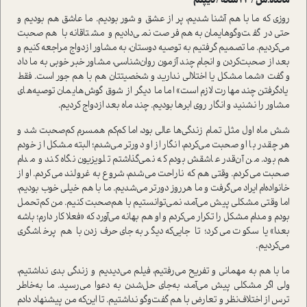
مائده.س / 24 ساله / دیپلم
روزی که ما با هم آشنا شدیم، پر از عشق و شور بودیم. ما عاشق هم بودیم و
حتی در گفت‌وگوهایمان به‌هم فرصت نمی‌دادیم و مشتاقانه با هم‌صحبت
می‌کردیم. ما تصمیم گرفتیم به توصیه دوستان، به مشاور ازدواج مراجعه کنیم و
بعد از صحبت‌کردن و انجام چند آزمون روان‌شناسی، مشاور خبر خوبی به ما داد
و گفت «شما مشکل یا اختلالی ندارید و شخصیتتان هم با هم جور ا‌ست. فقط
یادگرفتن چند مهارت لازم ا‌ست» اما ما دیگر از شوق گوش‌هایمان توصیه‌های
مشاور را نشنید و انگار روی ابرها بودیم. چند ماه بعد ازدواج کردیم.
شش ماه اول مثل تمام زندگی‌ها عالی بود، اما کم‌کم همسرم کم‌صحبت شد و
هر چقدر با او صحبت می‌کردم، انگار از او دورتر می‌شدم؛ البته مشکل از خودم
هم بود. من آن‌قدر عاشقش بودم که نمی‌گذاشتم تلویزیون نگاه کند و مدام
صحبت می‌کردم. وقتی هم که ناراحت می‌شدم، شروع به غرو‌لند می‌کردم. او از
خانواده‌ام ایراد می‌گرفت و ما هر‌روز دورتر می‌شدیم. ما با هم خیلی خوب بودیم،
اما وقتی مشکلی پیش می‌آمد، نمی‌توانستیم با هم‌صحبت کنیم. من کم‌تحمل
بودم و مدام مشکل را تکرار می‌کردم و او هم بهانه می‌آورد که «فعلا کار دارم؛ باشه
بعدا» یا سکوت می‌کرد؛ تا‌جایی‌که دیگر به‌جای حرف‌زدن با هم پرخاشگری
می‌کردیم.
ما با هم به مهمانی و تفریح می‌رفتیم، فیلم می‌دیدیم و زندگی بدی نداشتیم،
ولی اگر مشکلی پیش می‌آمد، به‌جای حل‌شدن به دعوا می‌رسید. ما به‌خاطر
ترس از اختلاف‌نظر و تعارض با هم گفت‌وگو نداشتیم. تا این‌که من پیشنهاد دادم