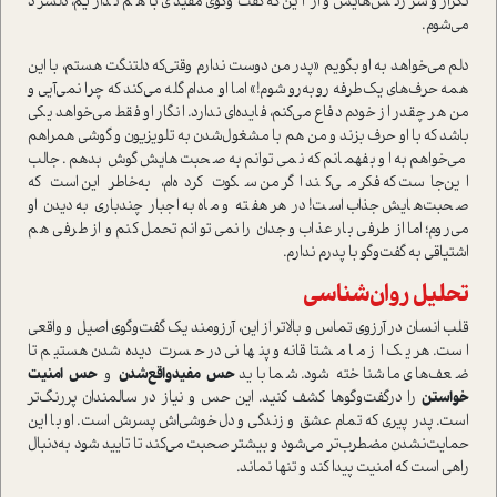
تکرار و سرزنش‌هایش و از این‌که گفت‌وگوی مفیدی با هم نداریم، دلسرد
می‌شوم.
دلم می‌خواهد به او بگویم «پدر من دوست ندارم وقتی‌که دلتنگت هستم، با این
همه حرف‌های یک‌طرفه روبه‌رو شوم!» اما او مدام گله می‌کند که چرا نمی‌آیی و
من هر چقدر از خودم دفاع می‌کنم، فایده‌ای ندارد. انگار او فقط می‌خواهد یکی
باشد که با او حرف بزند و من هم با مشغول‌شدن به تلویزیون و گوشی همراهم
می‌خواهم به او بفهمانم که نمی‌توانم به صحبت‌هایش گوش بدهم. جالب
این‌جا‌ست که فکر می‌کند اگر من سکوت کرده‌ام، به‌خاطر این ا‌ست که
صحبت‌هایش جذاب ا‌ست! در هر هفته و ماه به‌اجبار چندباری به دیدن او
می‌روم؛ اما از طرفی بار عذاب وجدان را نمی‌توانم تحمل کنم و از طرفی هم
اشتیاقی به گفت‌وگو با پدرم ندارم.
تحلیل روان‌شناسی
قلب انسان در آرزوی تماس و بالاتر از این، آرزومند یک گفت‌وگوی اصیل و واقعی
ا‌ست. هر یک از ما مشتاقانه و پنهانی در حسرت دیده‌شدن هستیم تا
ضعف‌های ما شناخته شود. شما باید
حس مفید‌واقع‌شدن
و
حس امنیت
خوا‌ستن
را درگفت‌وگوها کشف کنید. این حس و نیاز در سالمندان پررنگ‌تر
ا‌ست. پدر پیری که تمام عشق و زندگی و دل‌خوشی‌اش پسرش ا‌ست. او با این
حمایت‌نشدن مضطرب‌تر می‌شود و بیشتر صحبت می‌کند تا تایید شود به‌دنبال
راهی ا‌ست که امنیت پیدا کند و تنها نماند.