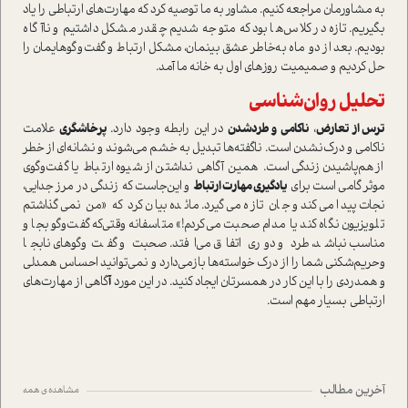
به مشاورمان مراجعه کنیم. مشاور به ما توصیه کرد که مهارت‌های ارتباطی را یاد
بگیریم. تازه در کلاس‌ها بود که متوجه شدیم چقدر مشکل داشتیم و نا‌آگاه
بودیم. بعد از دو ماه به‌خاطر عشق بینمان، مشکل ارتباط و گفت‌وگوهایمان را
حل کردیم و صمیمیت روزهای اول به خانه ما آمد.
تحلیل روان‌شناسی
ﺗﺮس از ﺗﻌﺎرض
،
ﻧﺎﻛﺎﻣﻲ و ﻃردشدن
در این رابطه وجود دارد.
پرخاشگری
علامت
ناکامی و درک‌نشدن ا‌ست. ناگفته‌ها تبدیل به خشم می‌شوند و نشانه‌ای از خطر
از‌هم‌پاشیدن زندگی ا‌ست. همین آگاهی نداشتن از شیوه ارتباط یا گفت‌وگوی
موثر گامی ا‌ست برای
یادگیری مهارت ارتباط
و این‌جا‌ست که زندگی در مرز جدایی،
نجات پیدا می‌کند و جان تازه می‌گیرد. مائده بیان کرد که «من نمی‌گذاشتم
تلویزیون نگاه کند یا مدام صحبت می‌کردم!» متاسفانه وقتی‌که گفت‌وگو بجا و
مناسب نباشد، طرد و دوری اتفاق می‌افتد. صحبت و گفت‌وگوهای نابجا
وحريم‌شكني شما را از درك خوا‌سته‌ها بازمي‌دارد و نمی‌توانيد احساس همدلي
و همدردي را با اين كار در همسرتان ايجاد كنيد. در این مورد
آ
گاهی از مهارت‌های
ارتباطی
بسیار مهم ا‌ست.
آخرین مطالب
مشاهده ی همه