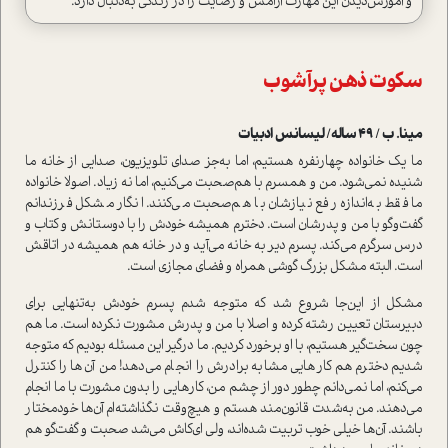
و آموزش‌دیدن این مهارت آرامش و رضایت را در زندگی به‌دنبال دارد.
سکوت ذهن پر‌آشوب
مینا. ب / 49 ساله/ لیسانس ادبیات
ما یک خانواده چهار‌نفره هستیم، اما به‌جز صدای تلویزیون، صدایی از خانه ما
شنیده نمی‌شود. من و همسرم با هم‌صحبت می‌کنیم، اما نه زیاد. اصولا خانواده
ما فقط به‌اندازه رفع نیازشان با هم‌صحبت می‌کنند. انگار مشکل فرزندانم
گفت‌وگو با من و پدرشان ا‌ست. دخترم همیشه خودش را با دوستانش و کتاب و
درس سرگرم می‌کند. پسرم دیر به خانه می‌آید و در خانه هم همیشه در اتاقش
ا‌ست. البته مشکل بزرگ گوشی همراه و فضای مجازی ا‌ست.
مشکل از این‌جا شروع شد که متوجه شدم پسرم خودش به‌تنهایی برای
دبیرستان تعیین رشته کرده و اصلا با من و پدرش مشورت نکرده ا‌ست. ما هم
چون سخت‌گیر هستیم، با او برخورد کردیم. ما درگیر این مسئله بودیم که متوجه
شدیم دخترم هم کارهایی مشابه برادرش را انجام می‌دهد! من آن‌ها را کنترل
می‌کنم، اما نمی‌دانم چطور دور از چشم من‌، کارهایی را بدون مشورت با ما انجام
می‌دهند. من به‌شدت قانون‌مند هستم و هیچ‌وقت نگذاشته‌ام آن‌ها خودمختار
باشند. آن‌ها خیلی خوب تربیت شده‌اند، ولی ای‌کاش می‌شد صحبت و گفت‌گو هم