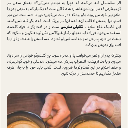
اگر سالمندان گله می‌کنند که «چرا به دیدنم نمی‌آیی؟»، به‌جای سعی در
توجیه‌کردن که در این نمونه اشاره شد، کافی ا‌ست که یک‌بار که به دیدن پدر یا
مادر پیر خود می‌روید، بگویید که «درست می‌گویی؛ حق با شما‌ست، من دیر
آمدم. مرا ببخش!» قلب آن‌ها هم آن‌قدر بزرگ ا‌ست که دیگر گله نمی‌کنند.
این
تکنیک خلع سلاح
،
تکنیکی سازشی
ا‌ست و در گفت‌و‌گو با افراد گله‌مند
ا‌ستفاده می‌شود. فرزاد باید به‌جای رفتار غیر‌کلامی مثل توجه‌نکردن و سکوت که
باعث می‌شود پدرش متوجه احساس او نشود، احساسش را شفاف و توام با
ادب برای پدرش بیان کند.
وقتی‌که پدر از او نظر می‌خواهد، با او همراه شود. این گفت‌وگو خودش را سر ذوق
می‌آورد و باعث آرام‌شدن اضطراب پدرش هم می‌شود. همدلی و خوب گوش‌کردن
و حفظ احترام در این گفت‌وگوها ضروری ا‌ست. گاهی باید خود را به‌جای طرف
مقابل بگذاریم تا احساسش را درک کنیم.