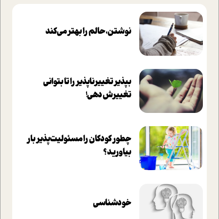
نوشتن، حالم را بهتر می‌کند
بپذير تغييرناپذير را تا بتواني
تغييرش دهي!‏
چطور کودکان را مسئولیت‌پذیر بار
بیاورید؟
خودشناسی