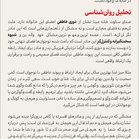
در خانه ما وجود داشت.
تحلیل روان‌شناسی
صدای سکوت خانه مینا نشان از
دوری عاطفی
اعضای این خانواده دارد. علت
آن‌هم نه فضای مجازی ا‌ست و نه مشکل از ناهنجاری‌هایی ا‌ست که این مادر
نگران آن‌ها ا‌ست. عمده‌ترین و مهم‌ترین مشکل خود والدین و
شیوه
سخت‌گیرانه و کنترل‌گر
این مادر ا‌ست که باعث شده نوجوان‌ها فضای تنهایی خود
را دوست بدارند و دوری کنند. الزاما نزدیکی فیزیکی پدر و مادر برای ایجاد رابطه
عاطفی کافی نیست. این
پیوند عاطفی
نیازمند فضای صمیمی و راحت و برقراری
یک ارتباط واقعی ا‌ست.
مثلا میز غذا بهترین مکان برای ایجاد ارتباط و پیوند عاطفی با نوجوان ا‌ست. کمی
صحبت با والدین بهای اندکی برای یک غذای خوب ا‌ست. سعی کنید در زمان
غذا‌خوردن تلویزیون و گوشی یا هر چیز مزاحم دیگر را که مانع گفت‌و‌گوی شما
می‌شود، حذف کنید تا فرصتی داشته باشید برای ترمیم رابطه و گفت‌وگو‌کردن با
خانواده. گفت‌وگو و تصمیم‌گیری‌های ساده با دادن مسئولیت و هیجان به کودک و
نوجوانتان در این فضا ا‌ست که شکل می‌گیرد.
مشکلی که در بسیاری از پدر و مادر‌های افسرده یا گاهی درون‌گرا
دیده می‌شود،
نشان‌ندادن هیجان و عدم انتقال این هیجان به فرزندشان ا‌ست؛ پس درباره
چیزی‌ که شما را به هیجان می‌‌آورد، صحبت کنید تا شور و نشاط شما به
فرزندتان هم سرایت کند. وقتی‌که فرزندتان از مدرسه برمی‌گردد، با او شوخی