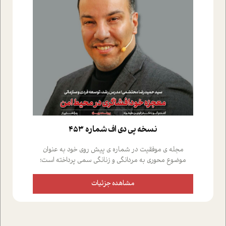
نسخه پي دي اف شماره 453
مجله ی موفقیت در شماره ی پیش روی خود به عنوان
موضوع محوری به مردانگی و زنانگی سمی پرداخته است؛
علاوه بر این که؛ گفت و گویی اختصاصی داشته ایم با فردین
علیخواه، جامعه شناس در بخش های مختلف تلاش کرده ایم
مشاهده جزئیات
از دریچه های گوناگون به این موضوع مهم بپردازیم.فصل
ایستگاه؛ شما را با دیدگاه های روانشناسان و کارشناسان
پیرامون موضوع مردانگی و زنانگی سمی و نیز چالش های
پیرامون آن آشنا می کند.در بخش دو فنجان داغ به سراغ افرادی