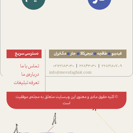
فیدیبو
طاقچه
دیجی‌کالا
جار
مگ‌ایران
دسترسی سریع
22861807-9
22843030
02122183030
تماس با ما
|
|
info@movafaghiat.com
درباره‌ی ما
تعرفه تبلیغات
© کلیه حقوق مادی و معنوی این وب‌سایت متعلق به
مجله‌ی موفقیت
است