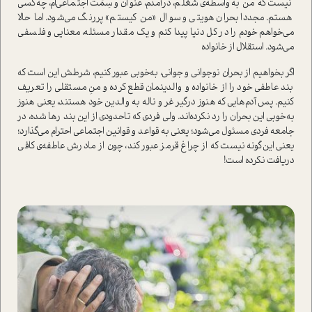
نیست که من به‌واسطه‌ی شغلم، در‌آمدم، عنوان و سِمَت اجتماعی‌ام، چه‌کسی
هستم. مجددا بحران هویتی و سوال «من کیستم» پررنگ می‌شود. اما حالا
می‌خواهم خودم را در کل دنیا پیدا کنم و یک مقدار مسئله، معنایی و فلسفی
می‌شود. استقلال از خانواده
اگر بخواهیم از بحران نوجوانی و جوانی، به‌خوبی عبور کنیم، شرطش این ا‌ست که
بند عاطفی خود را از خانواده و والدینمان قطع کرده و منِ مستقلی را تعریف
کنیم. پس آدم‌هایی که هنوز درگیر غر و ناله به والدین خود هستند، یعنی هنوز
به‌خوبی این بحران را رد نکرده‌اند. ولی فردی که تاحدودی از این بند رها شده، در
جامعه فردی مسئول می‌شود؛ یعنی به قواعد و قوانین اجتماعی احترام می‌گذارد؛
یعنی این‌گونه نیست که از چراغ قرمز عبور کند، چون از مادرش عاطفه‌ی کافی
دریافت نکرده ا‌ست!