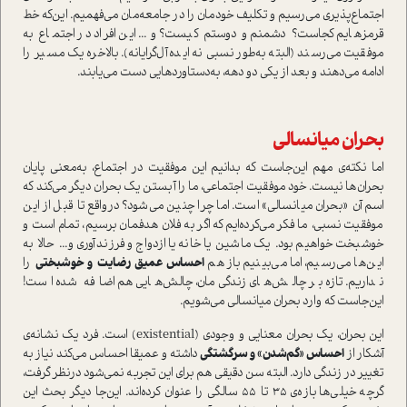
اجتماع‌پذیری می‌رسیم و تکلیف خودمان را در جامعه‌‌مان می‌فهمیم. این‌که خط
قرمزهایم کجا‌ست؟ دشمنم و دوستم کیست؟ و... این افراد در اجتماع به
موفقیت می‌رسند (البته به‌طور نسبی نه ایده‌آل‌گرایانه). بالاخره یک مسیر را
ادامه می‌دهند و بعد از یکی دو دهه، به‌دستاورد‌هایی دست می‌یابند.
بحران میانسالی
اما نکته‌ی مهم این‌جا‌ست که بدانیم این موفقیت در اجتماع، به‌معنی پایان
بحران‌ها نیست. خود موفقیت اجتماعی، ما را آبستن یک بحران دیگر می‌کند که
اسم آن «بحران میانسالی» ا‌ست. اما چرا چنین می‌شود؟ در‌واقع تا قبل از این
موفقیت نسبی، ما فکر می‌کرده‌ایم که اگر به فلان هدفمان برسیم، تمام ا‌ست و
خوشبخت خواهیم بود. یک ماشین یا خانه‌یا ازدواج و فرزندآوری و... حالا به
این‌ها می‌رسیم، اما می‌بینیم باز هم
احساس عمیق رضایت و خوشبختی
را
نداریم. تازه بر چالش‌های زندگی‌مان، چالش‌هایی هم اضافه شده ا‌ست!
این‌جا‌ست که وارد بحران میانسالی می‌شویم.
این بحران، یک بحران معنایی و وجودی (existential) ا‌ست. فرد یک نشانه‌ی
آشکار از
احساس «گم‌شدن» و سرگشتگی
داشته و عمیقا احساس می‌کند نیاز به
تغییر در زندگی دارد. البته سن دقیقی هم برای این تجربه نمی‌شود در‌نظر گرفت،
گرچه خیلی‌ها بازه‌ی 35 تا 55 سالگی را عنوان کرده‌اند. این‌جا دیگر بحث این