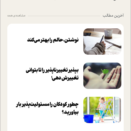
آخرین مطالب
مشاهده ی همه
نوشتن، حالم را بهتر می‌کند
بپذير تغييرناپذير را تا بتواني
تغييرش دهي!‏
چطور کودکان را مسئولیت‌پذیر بار
بیاورید؟