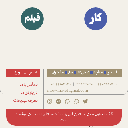
کار
فیلم
فیدیبو
طاقچه
دیجی‌کالا
جار
مگ‌ایران
دسترسی سریع
22861807-9
22843030
02122183030
تماس با ما
|
|
info@movafaghiat.com
درباره‌ی ما
تعرفه تبلیغات
© کلیه حقوق مادی و معنوی این وب‌سایت متعلق به
مجله‌ی موفقیت
است