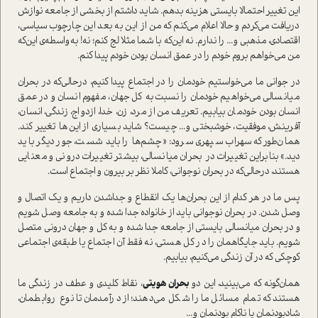
این تغییر احتمالا بایستی هزینه بدهم. شاید داشتم از بخشی از جامعه نوازش
دریافت می‌کردم و حالا اعلام می‌کنم که من از این به بعد این چارچوب سیاسی،
اقتصادی، مذهبی و... را ندارم. نه این‌که با شما مثلا لج کنم؛ نه! به‌واسطه‌ی این‌که
من می‌خواهم بروم خودم را در عمق انسان بودن خودم پیدا کنم.
در جوانی ما می‌خوا‌ستیم خودمان را در اجتماع پیدا کنیم، در‌حالی‌که در بحران
میانسالی می‌خواهیم خودمان را نسبت‌به کل جهان، مفهوم انسان و در عمق
انسان بودن خودمان بیابیم. تعریف من از مرد، زن، خدا، ازدواج، زندگی‌، انسان،
آفرینش، موفقیت، خوشبختی و... چیست؟ شاید بسیاری از این‌ها تغییر کند.
همان‌طور که سهراب سپهری سرود: «چشم‌ها را باید شست، جور دیگر باید
دید.» بنابراین تغییرات در بحران میانسالی، بیشتر تغییرات درونی و معنایی
هستند، در‌حالی‌که در بحران نوجوانی، کاملا نظر بر بیرون و اجتماع ا‌ست.
پس ما در هر کدام از این بحران‌ها یک انقطاع و جدا‌شدن داریم و یک اتصال و
وصل شدن. در بحران نوجوانی باید از خانواده جدا شده و به جامعه وصل شویم
و در بحران میانسالی بایستی از جامعه جدا شده و به کل و جهان درونی متصل
شویم. باید جایگاهمان را در کل هستی، نه فقط آن اجتماع یا طبقه‌ی اجتماعی
کوچکی که در آن زندگی می‌کنیم، بیابیم.
همان‌گونه که می‌بینید، این دو
بحران هویتی
، نقاط کلیدی و عطف در زندگی ما
هستند که تمام مسائل ما را شکل می‌دهند؛ از در‌آمدمان تا نوع روابطمان،
شاد‌بودنمان یا ناکام بودنمان و...