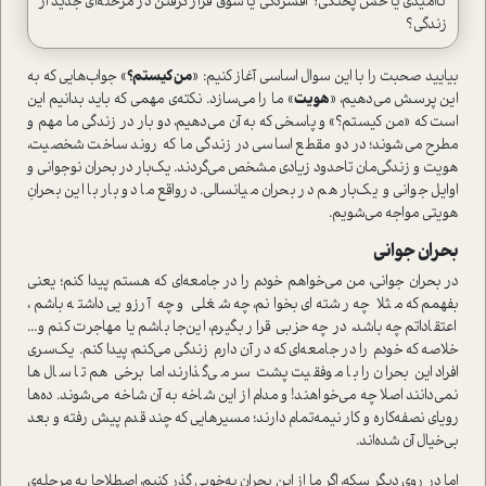
نا‌امیدی یا حس پختگی؟ افسردگی یا شوق قرار گرفتن در مرحله‌ای جدید از
زندگی؟
بیایید صحبت را با این سوال اساسی آغاز کنیم: «
من کیستم؟
» جواب‌هایی که به
این پرسش می‌دهیم، «
هویت
» ما را می‌سازد. نکته‌ی مهمی که باید بدانیم این
ا‌ست که «من کیستم؟» و پاسخی که به آن می‌دهیم، دو بار در زندگی ما مهم و
مطرح می‌شوند؛ در دو مقطع اساسی در زندگی ما که روند ساخت شخصیت،
هویت و زندگی‌مان تاحدود زیادی مشخص می‌گردند. یک‌بار در بحران نوجوانی و
اوایل جوانی و یک‌بار هم در بحران میانسالی. در‌واقع ما دو بار با این بحرانِ
هویتی مواجه می‌شویم.
بحران جوانی
در بحران جوانی، من می‌خواهم خودم را در جامعه‌ای که هستم پیدا کنم؛ یعنی
بفهمم که مثلا چه رشته‌ای بخوانم، چه شغلی و چه آرزویی داشته باشم،
اعتقاداتم چه باشد، در چه حزبی قرار بگیرم، این‌جا باشم یا مهاجرت کنم و...
خلاصه که خودم را در جامعه‌ای که در آن دارم زندگی می‌کنم، پیدا کنم. یک‌سری
افراد این بحران را با موفقیت پشت سر می‌گذارند، اما برخی هم تا سال‌ها
نمی‌دانند اصلا چه می‌خواهند! و مدام از این شاخه به آن شاخه می‌شوند. ده‌ها
رویای نصفه‌کاره و کار نیمه‌تمام دارند؛ مسیرهایی که چند قدم پیش رفته و بعد
بی‌خیال آن شده‌اند.
اما در روی دیگر سکه، اگر ما از این بحران به‌خوبی گذر کنیم، اصطلاحا به مرحله‌ی‌