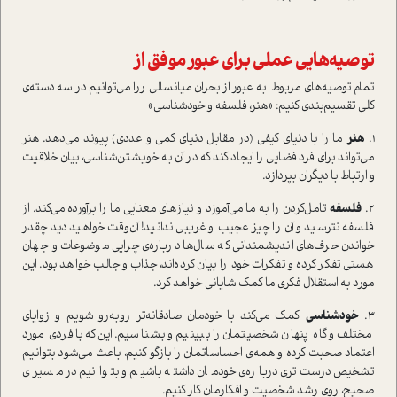
توصیه‌هایی عملی برای عبور موفق از
تمام توصیه‌های مربوط به عبور از بحران میانسالی ررا می‌توانیم در سه دسته‌ی
کلی تقسیم‌بندی کنیم: «هنر، فلسفه و خودشناسی»
1.
هنر
ما را با دنیای کیفی (در مقابل دنیای کمی و عددی) پیوند می‌دهد. هنر
می‌تواند برای فرد فضایی را ایجاد کند که در آن به خویشتن‌شناسی، بیان خلاقیت
و ارتباط با دیگران بپردازد.
2.
فلسفه
تامل‌کردن را به ما می‌آموزد و نیاز‌های معنایی ما را برآورده می‌کند. از
فلسفه نترسید و آن را چیز عجیب و غریبی ندانید! آن‌وقت خواهید دید چقدر
خواندن حرف‌های اندیشمندانی که سال‌ها درباره‌ی چرایی موضوعات و جهان
هستی تفکر کرده و تفکرات خود را بیان کرده‌اند، جذاب و جالب خواهد بود. این
مورد به ا‌ستقلال فکری ما کمک شایانی خواهد کرد.
3.
خودشناسی
کمک می‌کند با خودمان صادقانه‌تر روبه‌رو شویم و زوایای
مختلف و گاه پنهان شخصیتمان را ببینیم و بشناسیم. این‌که با فردی مورد
اعتماد صحبت کرده و همه‌ی احساساتمان را بازگو کنیم، باعث می‌شود بتوانیم
تشخیص درست‌تری درباره‌ی خودمان داشته باشیم و بتوانیم در مسیری
صحیح، روی رشد شخصیت و افکارمان کار کنیم.