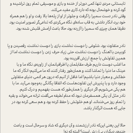
تابستانی، مردی تنها، کمی دورتر از خنده و بازی و موسیقی، تمام روز، تراشیده و
گود کرده و خوشحال بوده که دارد کاری مفید می‌کند.
وقتی نادر دست سمیرا را گرفت و جلوتر از او از پله‌ها بالا رفت و او را هم همراه
خود برد، انگار داشتی به قاب ساده‌ای نگاه می‌کردی که تداعی‌گر تصویر امنیت بود.
دقیقا همان چیزی که سمیرا را آزرده بود، حالا باعث آرامش قلبش شده بود.
نادر متفاوت بود. شلوغی را دوست نداشت، بازی را دوست نداشت، رقصیدن و پا
کوبیدن با آهنگ را دوست نداشت، حتی زیاد حرف زدن را دوست نداشت، اما از
همین تفاوتش با جمع، ارزش آفریده بود.
ما اغلب دوست داریم طرف مقابلمان یا اطرافیانمان، از زاویه‌ی نگاه ما و با
عینک ما دنیا را تماشا کنند و همان‌طور رفتار کنند که ما می‌کنیم؛ انگار که ما
خط‌کش و معیار دنیا باشیم! اما غافل از آنیم که درون هر آدمی، دنیای متفاوتی
وجود دارد و با پذیرش این تفاوت‌ها‌ست که اتفاقا یگانگی به‌وجود می‌آید. ما با
هم یکی می‌شویم، اگر د‌یگری را همان‌طور که هست بفهمیم و درک کنیم.
نادر مثل آن یکی همسفرمان نبود که مدام لطیفه می‌گفت، ترانه می‌خواند و بقیه
را تمام روز می‌خنداند. او هم خلوتش را حفظ کرده بود و هم سعی کرده بود در
جایی که هست اثرگذار باشد.
حالا این یعنی این‌که نادر ارزشمند و آن د‌یگری که شاد و سرحال ا‌ست و باعث
خنده‌ی دیگران، بی‌ارزش ا‌ست؟ البته که نه!