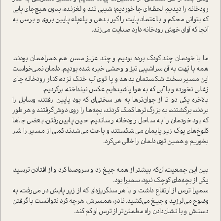
رودخانه را دیدیم، لحظه‌ای جا خوردیم؛ شیبی تند و لغزنده، بدون هیچ‌جای پایی
که بتوانی محکم و بااعتماد پایت را گیر بدهی و پله‌پله پایین بروی و برسی به
آنجا که آوای خوش رودخانه دارد صدایت می‌زند.
ما با خودمان چند کودک برده بودیم و چند عزیز مسن هم همراهمان بودند.
همه با بُهت به آن سراشیبی تیز و وحشی خیره شده بودیم. دلمان نمی‌خوا‌ست
این مسیر سخت شکستمان بدهد و پا توی آب خنک نزده، کنار رودخانه چای
زغالی نخورده و با آبی که به هوا پاشیده‌ایم عکس نینداخته، برگردیم.
بالاخره یکی دو تا از جوان‌ترها به هر سختی‌ای که بود پایین رفتند، وسایل را
بردند، برگشتند، به بزرگ‌ترها کمک کردند، بچه‌ها را روی دوش‌گرفتند و هر طور
که بود خودمان را به ساحل رودخانه رساندیم. حین پایین‌رفتن، بعضی جاها
کلوخ‌های پوک زیر پایمان می‌شکستند و باعث می‌شدند کمی از مسیر را سُر
بخوریم و همین توی دلمان را خالی می‌کرد.
بین این جمعیت، آن‌که بیشتر از همه جیغ زد و سروصدا کرد و از افتادن ترسید،
یکی از بچه‌های کوچک نبود، سمیرا بود.
سمیرا ترس از ارتفاع داشت و با هر سنگریزه‌ای که از زیر پایش در می‌رفت، به
وضوح می‌لرزید و جیغ می‌کشید. نادر، همسرش، هر‌چه کرد نتوانست با گرفتن
دستش و با نشان‌دادن راه مطمئن‌تر از ترس او کم کند.