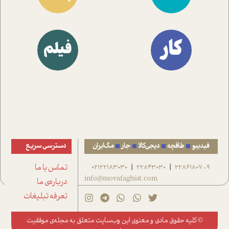
کار
فیلم
فیدیبو
طاقچه
دیجی‌کالا
جار
مگ‌ایران
دسترسی سریع
22861807-9
22843030
02122183030
تماس با ما
|
|
info@movafaghiat.com
درباره‌ی ما
تعرفه تبلیغات
© کلیه حقوق مادی و معنوی این وب‌سایت متعلق به
مجله‌ی موفقیت