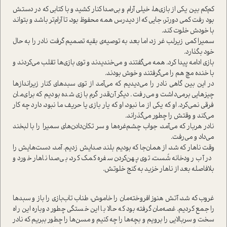
کم‌کم بین یکی از بازی‌ها، خیلی آرام و بی‌صدا کنار کشید و با کتابی که در دستش
بود رفت کمی دور‌تر، جایی که از دیدرس همه محفوظ بود، تا آرام‌تر باشد و بتواند
با خودش خلوت کند.
سمیرا کمی زیرلب غر زد، اما بعد به توصیه‌ی بقیه تصمیم گرفت نادر را به حال
خود بگذارد.
بازی ادامه پیدا کرد. همه می‌گفتند و می‌خندیدند و توی بازی‌ها تقلب می‌کردند و
با خنده مچ هم را می‌گرفتند و خوش بودند.
در این بین گاهی نادر را می‌دیدیم که می‌آمد از توی سبدهای کنار زیراندازها
چیزهایی برمی‌داشت و می‌رفت. دیگر آن‌قدر گرم بازی شده بودیم که برای‌مان
فرقی نمی‌کرد. او که یکی از ما نبود، او که یار بازی یا حریف ما نبود، دارد چه‌ کار
می‌کند و وقتش را چطور می‌گذراند.
نادر هر‌بار که می‌آمد، جواب چشم‌غره‌ها و سر تکان‌‌دادن‌های سمیرا را با لبخند
می‌داد و می‌رفت.
وقت ناهار که شد، از همان‌جا که بودیم بلند صدایش زدیم. آمد، دست‌هایش را
در آب رودخانه شُست، توی پهن‌کردن سفره کمک کرد، بی‌صدا ناهار خورد و
بلافاصله بعد از ناهار خزید به کنج خلوتش.
غروب که شد، آتش هنوز افروخته‌مان را خاموش، طناب تاب‌بازی را باز و سبدها
را جمع کردیم. غصه‌مان گرفته بود که حالا با این خستگی چطور دوباره این راه
سخت و سربالایی را برویم و بچه‌ها را چه کنیم و مسن‌ها را چطور ببریم که نادر