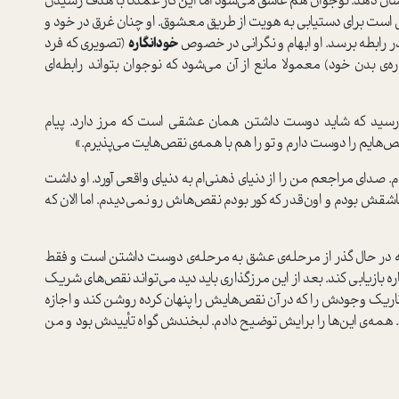
شان دهد. نوجوان هم عاشق می‌شود اما این کار عمدتا با هدف رسیدن
است برای دستیابی به هویت از طریق معشوق. او چنان غرق در خود و
 رابطه برسد. او ابهام و نگرانی در خصوص
خودانگاره‌
(تصویری که فرد
‌ی بدن خود) معمولا مانع از آن می‌شود که نوجوان بتواند رابطه‌ای
 رسید که شاید دوست داشتن همان عشقی است که مرز دارد. پیام
ایم را دوست دارم و تو را هم با همه‌ی نقص‌هایت می‌پذیرم.»
 صدای مراجعم من را از دنیای ذهنی‌ام به دنیای واقعی آورد. او داشت
ش بودم و اون‌قدر که کور بودم نقص‌هاش رو نمی‌دیدم. اما الان که
 که در حال گذر از مرحله‌ی عشق به مرحله‌ی دوست داشتن است و فقط
ه بازیابی کند. بعد از این مرزگذاری باید دید می‌تواند نقص‌های شریک
تاریک وجودش را که در آن نقص‌هایش را پنهان کرده روشن کند و اجازه
مه‌ی این‌ها را برایش توضیح دادم. لبخندش گواه تأییدش بود و من