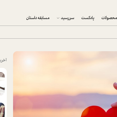
حصولات
پادکست
سررسید
مسابقه داستان
سررسید 1403
سفارش شرکتی سررسید 1403
پکيج نوروزي موفقيت
آخری
تقویم رومیزی
تقویم دیواری