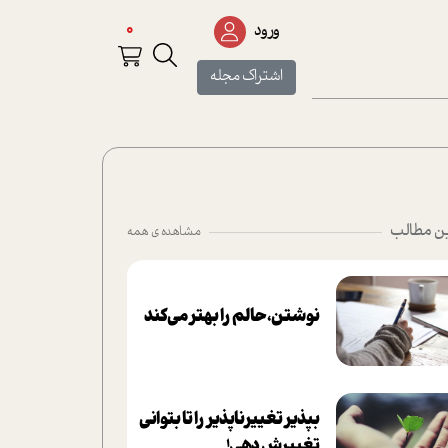
0
ورود
اشتراک مجله
ن مطالب
مشاهده ی همه
نوشتن، حالم را بهتر می‌کند
بپذير تغييرناپذير را تا بتواني
تغييرش دهي!‏