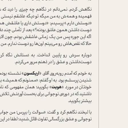
نگاهش کردم. نمی‌دانم در نگاهم چه چیزی را دید که
فهمیده و همه‌ش به من میگه تو دیگه عاشقم نیستی و 
«دوستش دارم.» پرسیدم: «دوستش داری یا عاشقش هستی
دوست داشتن همون عاشق بودنه؟» بعد از تأملی چند دقی
اگه این جوره پس من یک زمانی عاشقش بودم، چون الان د
حالا که نقص‌هاش رو می‌بینم اون‌ها رو دوست ندارم. م
دوباره سرش رو پایین انداخت. به دستانش نگاه 
دوست‌داشتن و عشق را در ذهنم مرور می‌کردم.
به خودم که آمدم روبه‌روی آقای «
اریکسون
» نشسته بودم ک
شنیدن پرسشم بود. به او گفتم: «ممنونم که همیشه با ل
خودتان در مورد «
هویت
» بگویید؛ همان مفهومی که نام
داشتید که در دوره‌ی نوجوانی برای به‌دست آوردنش تلاش کن
بیشتر بگویید.
با لبخند نگاهم کرد و گفت: «سوالت را بپرس؛ من جواب
نوجوانی و عشق بزرگسالی تفاوت قائل شدید؛ لطفا در این