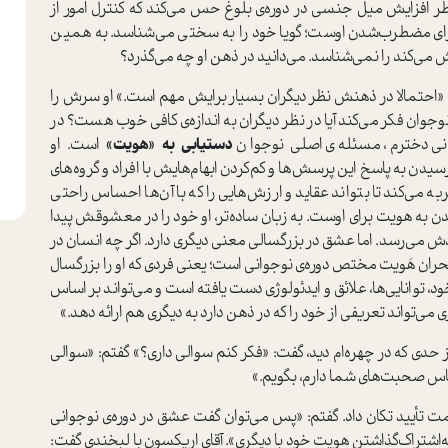
طر افزایش میل جنسی در دوره‌ی بلوغ حس می‌کند که کنترل امور از
مضطرب‌شدن اوست؛ گویا خود را به سختی می‌شناسد. به همین
نگاهش می‌کند را نمی‌شناسد. می‌دانید در ذهن او چه می‌گذرد؟
: «احتمالا در ذهنش نظر دیگران بسیار برایش مهم است.» او سرش را
وجوان فکر می‌کند آیا در نظر دیگران به اندازه‌ی کافی خوب هست؟ در
ی دخترم، مسئله‌ی اصلی نوجوان
دستیابی به «هویت»
است. او
ن به پاسخ این پرسش‌ها و کم‌کردن ابهام‌هایش با افراد و گروه‌های
 می‌کند تا بتواند عقاید و ارزش‌هایی را که با آن‌ها احساس راحتی
 به هویت برای اوست. به زبان ساده‌تر، او خود را در معشوقش پیدا
ودش می‌رسد. اما عشق در بزرگسالی معنی دیگری دارد. اگر چه انسان در
ان هَویت مختص دوره‌ی نوجوانی است؛ یعنی فردی که او را بزرگسال
د، توانایی‌ها، علائق و ایدئولوژی دست یافته است و می‌تواند بر اساس
ری می‌تواند تعریفی از خود را که در ذهن دارد به دیگری هم ارائه دهد.»
 حدی که در چهره‌ام دید، گفت: «فکر کنم سوالی داری؟» گفتم: «سوالی
اساس صحبت‌های شما دارم، بگویم.»
ت تأیید تکان داد. گفتم: «پس می‌توان گفت عشق در دوره‌ی نوجوانی
ه‌اشتراک‌گذاشتن هویت خود با دیگری». آقای اریکسون با لبخندی گفت: