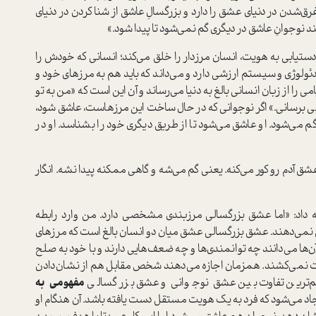
دن در دنیای عشق را دارد و بزرگسالِ عاشق از شنا کردن در دنیای
نوجوانِ عاشق در دیگری گم نمی‌شود تا پیدا شود.»
تیابی به هویت، انسان مرز‌دار را خلق می‌کند؛ انسانی که خودش را
ولوژی و سیستم ارزشی دارد و می‌داند که باید هم به مرزهای خود و
را از زبان انسانی بالغ به دنیا می‌رساند و آن این است که «من به تو
بی برسانی.» اگر نوجوانی که در حال ساخت این مرزهاست، عاشق شود،
م می‌شود. او عاشق می‌شود تا از طریق دیگری خود را بشناسد. او در
شق آدم رو کور می‌کنه. یعنی گم می‌شه و گاهی ممکنه پیدا نشه. انگار
امه داد: «اما عشق بزرگسالی مرزبندی مشخصی دارد. من وارد رابطه
 من نمی‌دهند. عشق بزرگسالی عشق میان دو انسان بالغ است که مرزهای
 می‌دانند چه توانمندی‌ها و چه ضعف‌هایی دارند و با خود به صلح
الت نمی‌کشند. همزمان اجازه می‌دهند شخص مقابل هم از نشان‌دادن
م‌ترین تفاوت بین عشق نوجوانی و عشق بزرگسالی
مفهومی به
د می‌شود که فرد به یک هویت مستقل دست یافته باشد. آن هنگام او