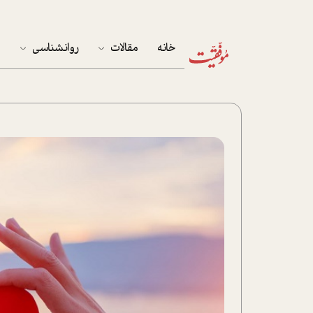
خانه
مقالات
روانشناسی
م
آخرین مقالات
تست روان‌شناسی
مهمان خانه
کوکولوژی
پرونده ویژه
زندگی
نوجوان
کار
پلاس