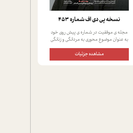
نسخه پي دي اف شماره 453
مجله ی موفقیت در شماره ی پیش روی خود
به عنوان موضوع محوری به مردانگی و زنانگی
سمی پرداخته است؛ علاوه بر این که؛ گفت و
گویی اختصاصی داشته ایم با فردین علیخواه،
مشاهده جزئیات
جامعه شناس در بخش های مختلف تلاش
کرده ایم از دریچه های گوناگون به این موضوع
مهم بپردازیم.فصل ایستگاه؛ شما را با دیدگاه
های روانشناسان و کارشناسان پیرامون
موضوع مردانگی و زنانگی سمی و نیز چالش
های پیرامون آن آشنا می کند.در بخش دو
فنجان داغ به سراغ افرادی رفته ایم که
موفقیت را در عمل به اثبات رسانده اند؛ سید
حمیدرضا محتشمی که بیست و پنجمین
سال فعالیت حرفه ای خود را در حوزه ی
کوچینگ، توسعه ی فردی و رهبری پشت سر