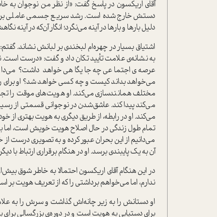
آقای اریکسون در پاسخ گفت: «از نظر من نوجوان به خا
دستش خارج شده است. رشد سریع جسمی عاملی برای 
دلیل بارها و بارها در آینه می‌نگرد؛ انگار آن‌که در آینه 
اشتیاق بسیار در چهره‌ام لبخندی بر لبانش نشاند. گفتم
به نشانه‌ی علامت تأیید تکان داد و گفت: «درست است. ن
عرصه‌ی اجتماعی چه جایگاهی خواهد داشت؟ می‌دان
می‌خواهد بداند کیست و چه کسی خواهد شد؟ او برای رسید
مختلف همانند‌سازی می‌کند. او هویت‌های موقت را تجربه
می‌کند پیدا کند. عاشق‌شدن در نوجوانی قسمتی از رسیدن
می‌کند. او در رابطه، از طریق دیگری به هویت بهتری از خ
تمام طول زندگی در حال اصلاح هویت خویش است، اما بحر
می‌دانیم از این بحران عبور کرده و به تصویری درست از خو
آن به یک پایبندی برسد. او در هنگام برقراری ارتباط با دیگ
در این هنگام آقای اریکسون احتمالا به خاطر شوق بیش‌از
ندارم، اما می‌خواهم برداشتی را که از تعریف هویت بر 
او دستانش را به زیر چانه‌اش گذاشت و سرش را به علام
برای دستیابی به هویت است و در دوره‌ی بزرگسالی برای ب