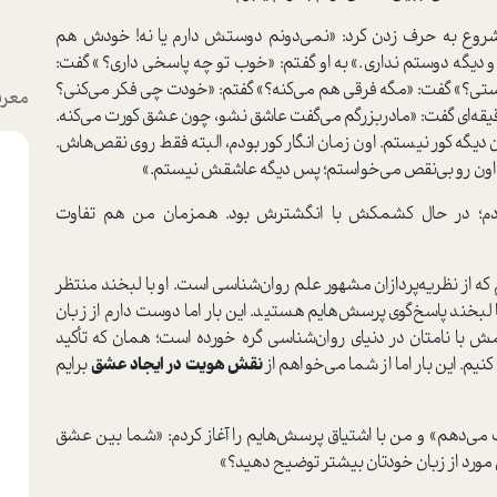
 شروع به حرف زدن کرد: «نمی‌دونم دوستش دارم یا نه! خودش هم
دیگه دوستم نداری.» به او گفتم: «خوب تو چه پاسخی داری؟» گفت:
؟» گفت: «مگه فرقی هم می‌کنه؟» گفتم: «خودت چی فکر می‌کنی؟
معرف
قه‌ای گفت: «مادربزرگم می‌گفت عاشق نشو، چون عشق کورت می‌کنه.
یگه کور نیستم. اون زمان انگار کور بودم، البته فقط روی نقص‌هاش.
ن اون رو بی‌نقص می‌خواستم؛ پس دیگه عاشقش نیستم.»
کردم؛ در حال کشمکش با انگشترش بود. همزمان من هم تفاوت
ه از نظریه‌پردازان مشهور علم روان‌شناسی است. او با لبخند منتظر
بخند پاسخ‌گوی پرسش‌هایم هستید. این بار اما دوست دارم از زبان
ش با نامتان در دنیای روان‌شناسی گره خورده است؛ همان که تأکید
یم. این بار اما از شما می‌خواهم از
نقش هویت در ایجاد عشق
برایم
 می‌دهم» و من با اشتیاق پرسش‌هایم را آغاز کردم: «شما بین عشق
 مورد از زبان خودتان بیشتر توضیح دهید؟»