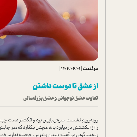
تحلیل فیلم
شیوانا
داستان
موفقیت
|
1404/06/01
|
از عشق تا دوست داشتن
تفاوت عشق نوجوانی و عشق بزرگسالی
رو‌به‌رویم نشست. سرش پایین بود و انگشتر دست چپش 
را از انگشتش در بیاورد یا همچنان بگذارد که سر جایش
ریخت. گویی می‌گفت: «ببین و نپرس، حوصله ندارم، خودت نگ