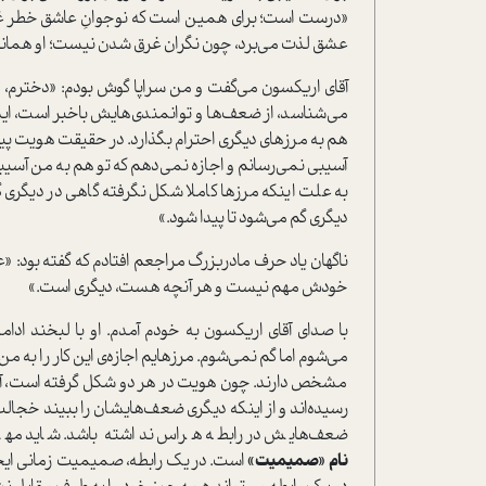
«درست است؛ برای همین است که نوجوانِ عاشق خطر غرق‌ش
عشق لذت می‌برد، چون نگران غرق شدن نیست؛ او همانند 
آقای اریکسون می‌گفت و من سراپا گوش بودم: «دخترم، دس
می‌شناسد، از ضعف‌ها و توانمندی‌هایش باخبر است، ایدئ
هم به مرزهای دیگری احترام بگذارد. در حقیقت هویت پیامی 
آسیبی نمی‌رسانم و اجازه نمی‌دهم که تو هم به من آسی
به علت اینکه مرزها کاملا شکل نگرفته گاهی در دیگری گ
دیگری گم می‌شود تا پیدا شود.»
ناگهان یاد حرف مادربزرگ مراجعم افتادم که گفته بود: «ع
خودش مهم نیست و هر آنچه هست، دیگری است.»
با صدای آقای اریکسون به خودم آمدم. او با لبخند اد
می‌شوم اما گم نمی‌شوم. مرزهایم اجازه‌ی این کار را به
مشخص دارند. چون هویت در هر دو شکل گرفته است، آن‌ها
رسیده‌اند و از اینکه دیگری ضعف‌هایشان را ببیند خج
ضعف‌هایش در رابطه هراس نداشته باشد. شاید مه
نام
«صمیمیت»
است. در یک رابطه، صمیمیت زمانی ایجا