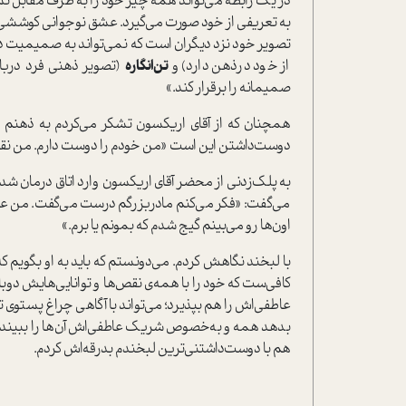
در یک رابطه می‌تواند همه چیز خود را به طرف مقابل ن
به تعریفی از خود صورت می‌گیرد. عشق نوجوانی کوششی 
تصویر خود نزد دیگران است که نمی‌تواند به صمیمیت در
از خود درذهن دارد) و
تن‌انگاره
(تصویر ذهنی فرد درباره
صمیمانه را برقرار کند.»
همچنان که از آقای اریکسون تشکر می‌کردم به ذهنم
دوست‌داشتن این است «من خودم را دوست دارم. من نقص‌ه
به پلک‌زدنی از محضر آقای اریکسون وارد اتاق درمان شدم.
می‌گفت: «فکر می‌کنم مادربزرگم درست می‌گفت. من عاشق
اون‌ها رو می‌بینم گیج شدم که بمونم یا برم.»
با لبخند نگاهش کردم. می‌دونستم که باید به او بگویم
کافی‌ست که خود را با همه‌ی نقص‌ها و توانایی‌هایش دوبار
عاطفی‌اش را هم بپذیرد؛ می‌تواند با آگاهی چراغ پستوی 
بدهد همه و به‌خصوص شریک عاطفی‌اش آن‌ها را ببیند. ه
هم با دوست‌داشتنی‌ترین لبخندم بدرقه‌اش کردم.