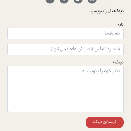
با رکاب زدن در بیش از هفتاد کشور و کاشتن درخت، به نماد
حمایت از محیط زیست و منابع طبیعی تبدیل گشته
دیدگاهتان را بنویسید
است.فصل روایت اجنبی ها در این شماره به دو موضوع
جذاب پرداخته است که عبارتند از جنبش آهستگی و نیز مقاله
نام*
ای که به زندگی شگفت انگیز جین گودال و تاثیرات کاوش های
ایشان در حوزه ی شامپانزه ها بر زندگی امروزی ما نگاهی
افکنده است.فصل اتاق 333 شما را پای صحبت یک تجربه ی
واقعی در ارتباط با اختلال شخصیت اسکزوئید و مشکلات و نیز
راهکارهای حل آن قرار می دهد که در اتاق درمان اتفاق افتاده
است.در فصل پایانی زیر ذره بین نیز همکاران ما تلاش کرده
دیدگاه*
اند تا در کنار مطالب سرگرمی و انگیزشی، شما را با بهترین و
موثرترین راهکارهای استفاده از هوش مصنوعی در حوزه های
مختلف کسب و کار آشنا کنند.
فرستادن دیدگاه