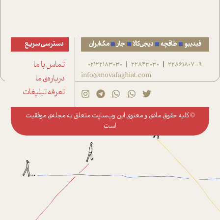
فیدیبو
طاقچه
دیجی‌کالا
جار
مگ‌ایران
دسترسی سریع
22861807-9
22843030
02122183030
تماس با ما
|
|
info@movafaghiat.com
درباره‌ی ما
تعرفه تبلیغات
© کلیه حقوق مادی و معنوی این وب‌سایت متعلق به
مجله‌ی موفقیت
است