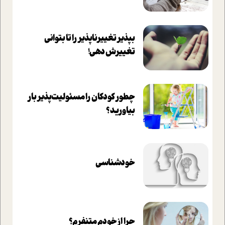
بپذير تغييرناپذير را تا بتواني
تغييرش دهي!‏
چطور کودکان را مسئولیت‌پذیر بار
بیاورید؟
خودشناسی
چرا از خودم متنفرم؟