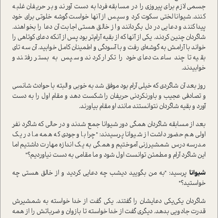
جسمی لازم برای پیروزی را در مسابقه فردا به دست آورند و بر حریفان غلبه
کنند. شیوانا لختی سکوت کرد و سپس از آنها خواست گوشه خلوتی برای خود
پیدا کنند و دعایی در دل بگردانند و از خالق هستی اجابت آن دعا را بخواهند.
شاگردان چنین کردند. یکی از آنها که از بقیه آرام‌تر بود پس از آنکه دعای کوتاهی را
خواند با آرامش به گوشه‌ای رفت و با آسودگی و اطمینان کامل خوابید. آن سه تای
بقیه تا چند ساعت دعای خود را تکرار کردند و سپس به بستر رفتند و
خوابیدند.
روز بعد آن شاگردی که خیلی آرام بود موفق شد به خوبی و البته با حوادث شانسی
و تصادفی عجیب و باورنکردنی حریفان را شکست دهد و مقام اول را به دست
آورد و بقیه شاگردان نتوانستند مانند او مقام بیاورند.
بعد از مسابقه شاگردان همگی دور شیوانا جمع شدند و در حالی که شاگرد نفر
اولی هم حضور داشت از شیوانا پرسیدند: "چرا با وجودی که همه ما در یک
مدرسه درس شمشیرزنی آموختیم و همگی به یک اندازه مهارت داشتیم اما
این شاگرد آرام و مطمئن توانست اول شود و ما مقامی به دست نیاوردیم؟"
شیوانا
پرسید: "به من بگویید دیشب چه دعایی کردید و از خالق هستی چه
خواستید؟"
شاگردان یکی‌یکی دعایشان را گفتند. یکی گفت از خدا خواسته به شمشیرش
قدرت جادویی بدهد. دیگری گفت از خدا خواسته تا بازوان و ضرباتش را از همه