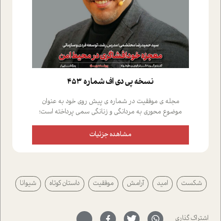
نسخه پي دي اف شماره 453
مجله ی موفقیت در شماره ی پیش روی خود به عنوان
موضوع محوری به مردانگی و زنانگی سمی پرداخته است؛
علاوه بر این که؛ گفت و گویی اختصاصی داشته ایم با فردین
علیخواه، جامعه شناس در بخش های مختلف تلاش کرده ایم
مشاهده جزئیات
از دریچه های گوناگون به این موضوع مهم بپردازیم.فصل
ایستگاه؛ شما را با دیدگاه های روانشناسان و کارشناسان
پیرامون موضوع مردانگی و زنانگی سمی و نیز چالش های
پیرامون آن آشنا می کند.در بخش دو فنجان داغ به سراغ افرادی
شکست
امید
آرامش
موفقیت
داستان کوتاه
شیوانا
رفته ایم که موفقیت را در عمل به اثبات رسانده اند؛ سید
حمیدرضا محتشمی که بیست و پنجمین سال فعالیت حرفه
ای خود را در حوزه ی کوچینگ، توسعه ی فردی و رهبری پشت
سر نهاده است و نیز کرامت عزیز زاده؛ سفیر صلح و دوستی که
اشتراک گذاری