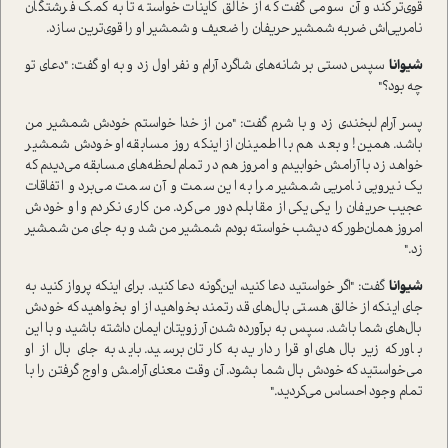
قوی‌تر کند و آن سومی گفت که از خالق کاینات خواسته تا به کمک فرشتگان
نامریی‌اش ضربه شمشیر حریفان را ضعیف و شمشیر او را قوی‌ترین سازد.
شیوانا
سپس دستی بر شانه‌های شاگرد آرام و نفر اول زد و به او گفت: "دعای تو
چه بود؟"
پسر آرام لبخندی زد و با شرم گفت: "من از خدا خواستم خودش شمشیر من
باشد. همین! و بعد هم با اطمینان از اینکه روز مسابقه او خودش شمشیر
خواهد زد با آرامش خوابیدم و امروز هم در تمام لحظه‌های مسابقه می‌دیدم که
یک نیرویی نامریی شمشیر مرا به این سمت و آن سمت می‌برد و اتفاقات
عجیب حریفان را یکی‌یکی از مقابلم دور می‌کرد. من کاری نکردم و او خودش
امروز همان‌طور که دیشب خواسته بودم شمشیر من شد و به جای من شمشیر
زد."
شیوانا
گفت: "اگر خواستید دعا کنید، این‌گونه دعا کنید. برای اینکه پرواز کنید به
جای اینکه از خالق هستی بال‌های قدرتمند بخواهید از او بخواهید که خودش
بال‌های شما باشد. سپس به برآورده شدن آرزویتان ایمان داشته باشید و با این
باور که زیر بال‌های او قرار دارید به کارتان برسید. باید به جای بال از او
می‌خواستید که خودش بال شما بشود. آن وقت معنای آرامش و اوج گرفتن را با
تمام وجود احساس می‌کردید."