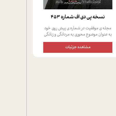
نسخه پي دي اف شماره 453
مجله ی موفقیت در شماره ی پیش روی خود
به عنوان موضوع محوری به مردانگی و زنانگی
سمی پرداخته است؛ علاوه بر این که؛ گفت و
گویی اختصاصی داشته ایم با فردین علیخواه،
مشاهده جزئیات
جامعه شناس در بخش های مختلف تلاش
کرده ایم از دریچه های گوناگون به این موضوع
مهم بپردازیم.فصل ایستگاه؛ شما را با دیدگاه
های روانشناسان و کارشناسان پیرامون
موضوع مردانگی و زنانگی سمی و نیز چالش
های پیرامون آن آشنا می کند.در بخش دو
فنجان داغ به سراغ افرادی رفته ایم که
موفقیت را در عمل به اثبات رسانده اند؛ سید
حمیدرضا محتشمی که بیست و پنجمین
سال فعالیت حرفه ای خود را در حوزه ی
کوچینگ، توسعه ی فردی و رهبری پشت سر