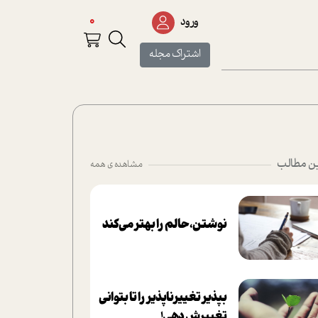
0
ورود
اشتراک مجله
ن مطالب
مشاهده ی همه
نوشتن، حالم را بهتر می‌کند
بپذير تغييرناپذير را تا بتواني
تغييرش دهي!‏