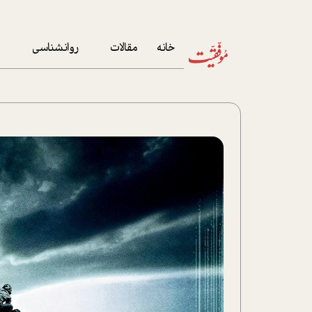
خانه
مقالات
روانشناسی
م
آخرین مقالات
تست روان‌شناسی
مهمان خانه
کوکولوژی
پرونده ویژه
زندگی
نوجوان
کار
پلاس