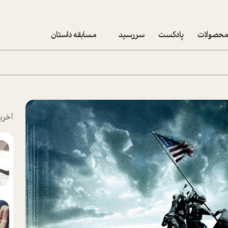
حصولات
پادکست
سررسید
مسابقه داستان
سررسید 1403
سفارش شرکتی سررسید 1403
پکيج نوروزي موفقيت
آخری
تقویم رومیزی
تقویم دیواری