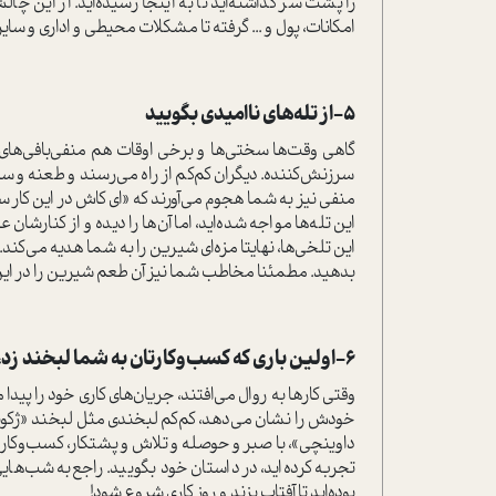
را پشت سر گذاشته‌اید تا به اینجا رسیده‌اید. از این چا
امکانات، پول و ... گرفته تا مشکلات محیطی و اداری و سای
5-از تله‌های ناامیدی بگویید
گاهی وقت‌ها سختی‌ها و برخی اوقات هم منفی‌بافی‌های دی
سرزنش‌کننده. دیگران کم‌کم از راه می‌رسند و طعنه و س
منفی نیز به شما هجوم می‌آورند که «ای کاش در این کار
این تلخی‌ها، نهایتا مزه‌ای شیرین را به شما هدیه می‌کند.
بدهید. مطمئنا مخاطب شما نیز آن طعم شیرین را در این
6-اولین باری که کسب‌وکارتان به شما لبخند زد، چه زمانی بود؟
وقتی کارها به روال می‌افتند، جریان‌های کاری خود را پ
خودش را نشان می‌دهد، کم‌کم لبخندی مثل لبخند «ژکوند»
داوینچی»، با صبر و حوصله و تلاش و پشتکار، کسب‌وکار خود
تجربه کرده‌اید، در داستان خود بگویید. راجع‌به شب‌ها
بوده‌اید تا آفتاب بزند و روز کاری شروع شود!