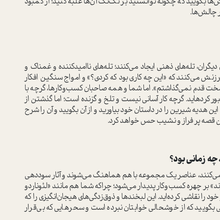
لش‌ها بگویید که چگونه توانستید بر تک‌تک آن‌ها غلبه کنید؛ از کمبود
ر چالش‌ها.
گران، تله‌های ذهنی ایجاد می‌کنند؛ تله‌های ناامیدکننده و غمناک و
رزنش می‌کنند که «این چه کاری بود که کردی؟» و امواج سنگین افکار
 سخت قدم نمی‌گذاشتم». اما شما و همه صاحبان کسب‌وکارها، گرچه با
این تله‌ها مواجه شده‌اید، اما آن‌ها را دیده و از کنارشان عبور کرده‎اید. گرچه کار آسانی نیست و تلخ و گزنده است؛ اما گذشتن از
 این هدیه‌ شیرین را در داستان خود بیاورید و از آن بگویید و آن را شرح
 قصه‌ پر فراز و نشیب حس خواهد کرد.
یدا می‌کنند، عناصر یک مجموعه با هم هماهنگ می‌شوند و آثار سوددهی
 بر چهره‌ کسب‌وکار پدیدار می‌شود؛ چراکه شما هم مانند «لئوناردو
 را نقاشی کرده‌اید. این لبخندها و ذوق‌زدگی‌های هیجان‌انگیزی را که
یی بگویید که از خوشحالی خوابتان نبرده است و سحرهایی که بی‌قرار