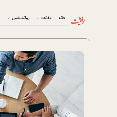
خانه
مقالات
روانشناسی
م
آخرین مقالات
تست روان‌شناسی
مهمان خانه
کوکولوژی
پرونده ویژه
زندگی
نوجوان
کار
پلاس