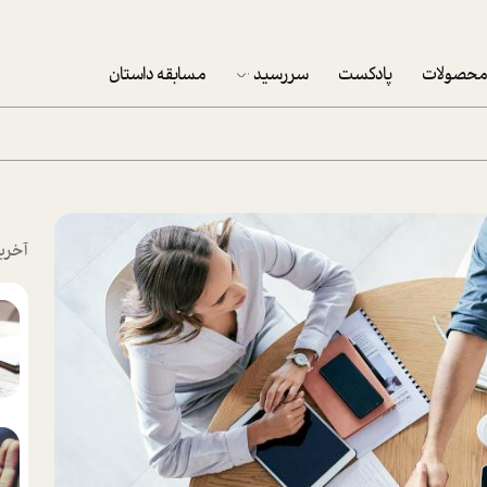
حصولات
پادکست
سررسید
مسابقه داستان
سررسید 1403
سفارش شرکتی سررسید 1403
پکيج نوروزي موفقيت
آخری
تقویم رومیزی
تقویم دیواری