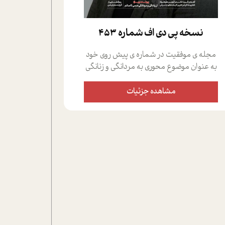
نسخه پي دي اف شماره 453
مجله ی موفقیت در شماره ی پیش روی خود
به عنوان موضوع محوری به مردانگی و زنانگی
سمی پرداخته است؛ علاوه بر این که؛ گفت و
گویی اختصاصی داشته ایم با فردین علیخواه،
مشاهده جزئیات
جامعه شناس در بخش های مختلف تلاش
کرده ایم از دریچه های گوناگون به این موضوع
مهم بپردازیم.فصل ایستگاه؛ شما را با دیدگاه
های روانشناسان و کارشناسان پیرامون
موضوع مردانگی و زنانگی سمی و نیز چالش
های پیرامون آن آشنا می کند.در بخش دو
فنجان داغ به سراغ افرادی رفته ایم که
موفقیت را در عمل به اثبات رسانده اند؛ سید
حمیدرضا محتشمی که بیست و پنجمین
سال فعالیت حرفه ای خود را در حوزه ی
کوچینگ، توسعه ی فردی و رهبری پشت سر