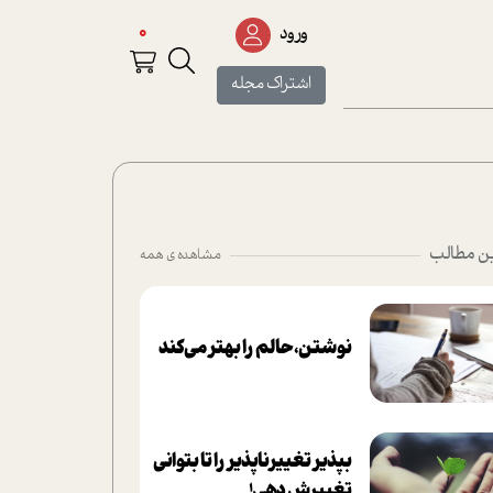
0
ورود
اشتراک مجله
ن مطالب
مشاهده ی همه
نوشتن، حالم را بهتر می‌کند
بپذير تغييرناپذير را تا بتواني
تغييرش دهي!‏