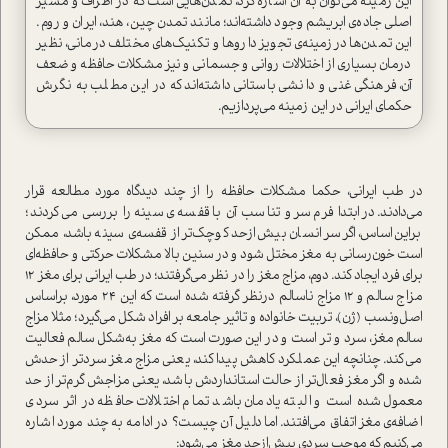
این زمینه می‌توان به آن اشاره کرد، تمدن‌هایی است که در اطراف و مسیر
اصلی جاده‌ی ابریشم وجود داشته‌‌اند؛ مانند تمدن چین، هند، ایران و روم.
این تمدن‌ها درزمینه‌ی تجویز داروها و تکنیک‌های مختلف درمانی، نظیر
درمان بسیاری از اختلالات روانی و جسمانی و نیز مشکلات حافظه و ضعف
آن، فرهنگی غنی و دانشی باستانی داشته‌اند که در این مطلب به نگرش
حکمای ایرانی در این زمینه می‌پردازیم.
در طب ایرانی، حکما مشکلات حافظه را از چند دیدگاه مورد مطالعه قرار
می‌دادند. در ابتدا فرم سر و تناسب آن با قفسه‌ی سینه را بررسی می‌کردند؛
براین‌اساس، اگر سر انسان بیش‌ازحد کوچک‌تر از قفسه‌ی سینه باشد، ممکن
است خون‌رسانی به مغز مختل شود و در سنین بالا مشکلات حرکتی و حافظه‌ای
برای فرد ایجاد کند. دوم، مزاج مغز را در نظر می‌گرفتند؛ در طب ایرانی برای مغز 12
مزاج سالم و 12 مزاج ناسالم درنظر گرفته شده است که این 24 مورد، براساس
اصل‌ونسب (ژن)، تربیت خانواده و تاثیر جامعه بر افراد شکل می‌گیرد؛ مثلا مزاج
سالم مغز، سرد و تر است و در این صورت است که مغز به‌شکل سالم فعالیت
می‌کند. چنانچه این عملکرد کاهش پیدا کند، یعنی مزاج مغز سردتر از حدش
شده و اگر مغز فعال‌تر از حالت استانداردش باشد، یعنی مزاجش گرم‌تر از حد
معمول شده است و البته یادمان باشد تمام اختلالات حافظه در اثر سردی
اضافه‌ی مغز اتفاق می‌افتند. اما دلیل آن چیست؟ در ادامه به چند مورد اشاره
می‌کنیم که موجب سردی بیش‌ازحد مغز می‌شود: