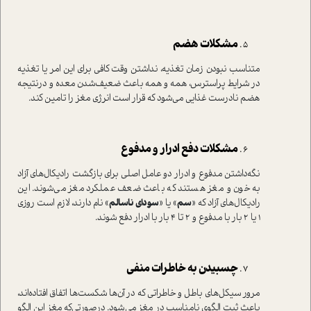
مشکلات هضم
متناسب نبودن زمان تغذیه، نداشتن وقت کافی برای این امر یا تغذیه
در شرایط پراسترس، همه و همه باعث ضعیف‌شدن معده و درنتیجه
هضم نادرست غذایی می‌شود که قرار است انرژی مغز را تامین کند.
مشکلات دفع ادرار و مدفوع
نگه‌داشتن مدفوع و ادرار دو عامل اصلی برای بازگشت رادیکال‌های آزاد
به خون و مغز هستند که باعث ضعف عملکرد مغز می‌شوند. این
رادیکال‌های آزاد که «
سم
» یا «
سودای ناسالم
» نام دارند، لازم است روزی
1 یا 2 بار با مدفوع و 2 تا 4 بار با ادرار دفع شوند.
چسبیدن به خاطرات منفی
مرور سیکل‌های باطل و خاطراتی که در آن‌ها شکست‌ها اتفاق افتاده‌اند،
باعث ثبت الگوی نامناسب در مغز می‌شود. درصورتی‌که مغز این الگو