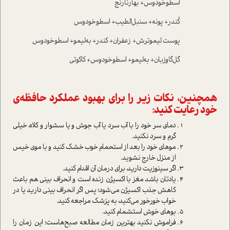
اسطوخودوس+ بهارنارنج
کُندر+ پونه+ سنبل‌الطیب+ اسطوخودوس
پوست لیموترش+ زعفران+ کندر+ به‌لیمو+ اسطوخودوس
گل‌گاوزبان+ به‌لیمو+ اسطوخودوس+ کاکوتی
همچنین، نکات زیر را برای بهبود عملکرد حافظه‌ی
خود رعایت کنید:
دمای سر خود را با آب سرد یا آب جوش و یا سشوار و کلاه، خیلی
گرم و سرد نکنید.
موهای خود را بعد از استحمام خوب خشک کنید و با موی خیس
از منزل خارج نشوید.
اگر سینوزیت دارید، برای درمان آن اقدام کنید.
یادتان باشد مغز با اکسیژن زنده است و انحراف بینی هم باعث
کاهش جذب اکسیژن می‌شود؛ پس اگر انحراف بینی دارید یا در
خواب خورخور می‌کنید، به پزشک مراجعه کنید.
بو‌های خوش استشمام کنید.
فراموش نکنید بهترین زمان مطالعه صبح‌هاست؛ این زمان را