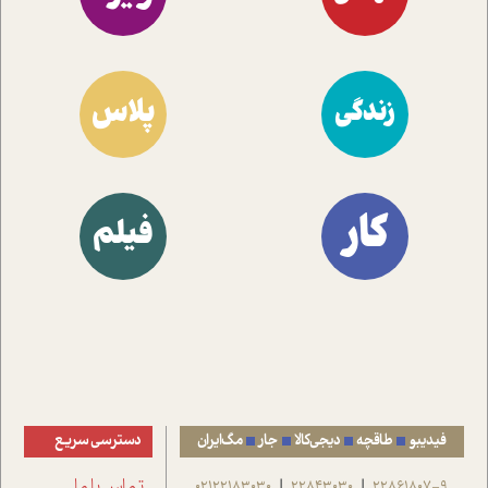
پلاس
زندگی
کار
فیلم
فیدیبو
طاقچه
دیجی‌کالا
جار
مگ‌ایران
دسترسی سریع
22861807-9
22843030
02122183030
تماس با ما
|
|