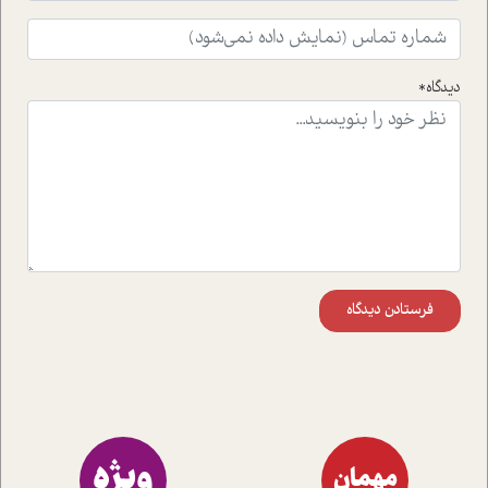
افکنده است.فصل اتاق 333 شما را پای صحبت یک تجربه ی
واقعی در ارتباط با اختلال شخصیت اسکزوئید و مشکلات و نیز
راهکارهای حل آن قرار می دهد که در اتاق درمان اتفاق افتاده
است.در فصل پایانی زیر ذره بین نیز همکاران ما تلاش کرده
دیدگاه*
اند تا در کنار مطالب سرگرمی و انگیزشی، شما را با بهترین و
موثرترین راهکارهای استفاده از هوش مصنوعی در حوزه های
مختلف کسب و کار آشنا کنند.
فرستادن دیدگاه
ویژه
مهمان