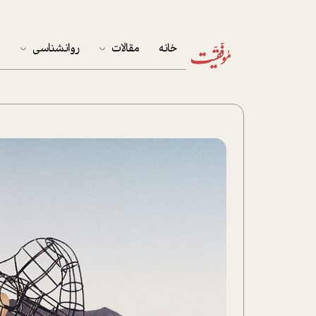
خانه
مقالات
روانشناسی
م
آخرین مقالات
تست روان‌شناسی
مهمان خانه
کوکولوژی
پرونده ویژه
زندگی
نوجوان
کار
پلاس