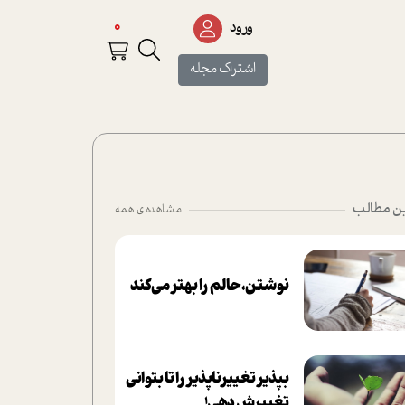
0
ورود
اشتراک مجله
ن مطالب
مشاهده ی همه
نوشتن، حالم را بهتر می‌کند
بپذير تغييرناپذير را تا بتواني
تغييرش دهي!‏