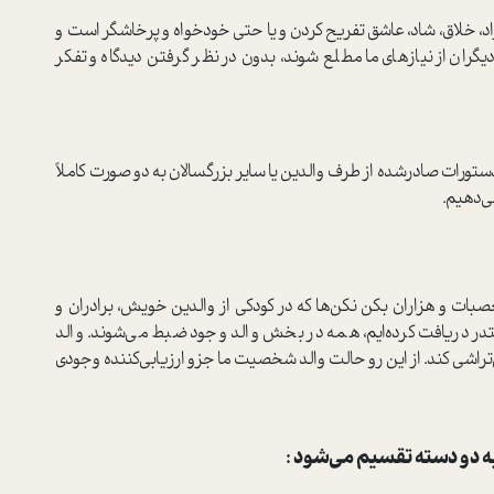
د، خلاق، شاد، عاشق تفریح کردن و یا حتی خودخواه و پرخاشگر است و
گران از نیازهاي ما مطلع شوند، بدون در نظر گرفتن دیدگاه و تفکر
 دستورات صادرشده از طرف والدين يا ساير بزرگسالان به دو صورت كاملاً
ي‌دهيم.
 تعصبات و هزاران بكن نکن‌ها که در كودكي از والدين خويش، برادران و
ر دريافت كرده‌ایم، همه در بخش والد وجود ضبط می‌شوند. والد
‌تراشی کند. از ‌اين رو حالت والد شخصیت ما جزو ارزيابي‌كننده وجودی
ه دو دسته تقسیم می‌شود :