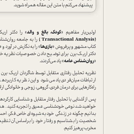
پیشنهاد می‌کنم با متن این مقاله همراه شوید.
اولین‌بار مفاهیم «
کودک‌، بالغ و والد
» را دکتر اری
(Transactional Analysis )
را به جامعه روان‌شناس
کتاب مشهور و پرفروش «
بازی‌ها
» را به نگارش در آورد و 
دکتر اریک برن برای توضیح دادن خصوصیات نظریه خود ا
«
روان‌شناس عامه
» یاد می‌کردند.
نظریه تحلیل رفتاری متقابل توسط شاگردان اریک برن گ
ارتباطات میان‌فردی یاد می‌شود و این نظریه کاربرده
راه‌کارهایی برای درمان فردی‌، گروهی، زوجی و خانوادگی ارا
پس از آشنايي با تحليل رفتار متقابل و شناسايي كاركردهاي
خواهيد شد نوعي خودشناسي عميق را تجربه كنيد . ه
بدانيم چگونه در زندگي خود به شيوه‌اي خاص فكر، احساس
شخصيت را بشناسیم و رفتار خود را براساس آن تنظيم كنی
مخرب پرهیز كنيم.