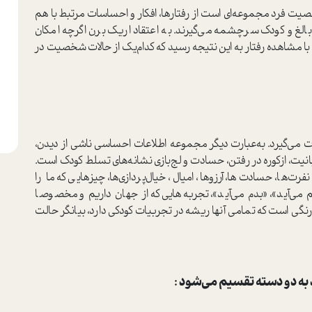
يت فرد مجموعه‌اي است از رفتارها، افکار و احساسات مرتبط با هم
، بالغ و كودك سرچشمه مي‌گيرند. به اعتقاد اريك برن اگرچه امكان
با مشاهده رفتار به این نتیجه رسید كه كدام‌یک از حالات شخصیت در
مي‌گيرد. به‌عبارت دیگر مجموعه اطلاعات احساسی ناشی از دیدن،
ت، ازکوره در رفتن، حسادت و لج‌بازي نشانه‌هاي تسلط کودك است.
ت‌ها، حسادت‌ها، آرزوها، امیال‌، خیال‌پردازي‌ها‌، چیزهایی که ما را
 می‌آید»، «بدم می‌آید»، تجربه‌هایی که از جهان داریم و مخصوصا
گی است كه تمامی ‌آنها ریشه در تجربيات كودكي دارد، بیانگر حالت
به دو دسته تقسیم می‌شود :