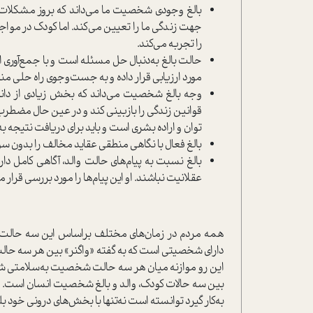
بالغ وجودی شخصیت ما مي‌داند كه بروز مشكلات
جهت زندگي ما را تعيين مي‌كند. اما كودك در م
را تجربه مي‌كند.
حالت بالغ به‌دنبال حل مسئله است و با جمع‌آوري ا
مورد ارزيابي قرار داده و به جست‌وجوي راه حلي من
وجه بالغ شخصیت مي‌داند كه بخش زيادي از دانش ا
قوانین زندگي را بازبینی كند و در عین حال مضطرب ن
توان و اراده بشری است و باید برای دریافت نتیجه به 
بالغ فعال با نگاهی منطقی عقايد مخالف را بدون سوگ
بالغ نسبت به پيام‌هاي حالت والد، آگاهي کامل دا
عقلانیت نباشند. او ‌اين پيام‌ها را مورد بررسي قرار م
همه مردم در زمان‌هاي مختلف براساس ‌اين سه حالت ش
داراي شخصيتي است كه به گفته «واگنر» بين هر سه حالت
اين رو موازنه ميان هر سه حالت شخصیت به‌سلامتي
بین سه حالات کودک، والد و بالغ شخصیت انسان است. ز
به‌کار گیرد توانسته است نه‌تنها با بخش‌های درونی خود بلک