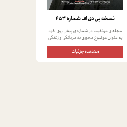
نسخه پي دي اف شماره 453
مجله ی موفقیت در شماره ی پیش روی خود
به عنوان موضوع محوری به مردانگی و زنانگی
سمی پرداخته است؛ علاوه بر این که؛ گفت و
گویی اختصاصی داشته ایم با فردین علیخواه،
مشاهده جزئیات
جامعه شناس در بخش های مختلف تلاش
کرده ایم از دریچه های گوناگون به این موضوع
مهم بپردازیم.فصل ایستگاه؛ شما را با دیدگاه
های روانشناسان و کارشناسان پیرامون
موضوع مردانگی و زنانگی سمی و نیز چالش
های پیرامون آن آشنا می کند.در بخش دو
فنجان داغ به سراغ افرادی رفته ایم که
موفقیت را در عمل به اثبات رسانده اند؛ سید
حمیدرضا محتشمی که بیست و پنجمین
سال فعالیت حرفه ای خود را در حوزه ی
کوچینگ، توسعه ی فردی و رهبری پشت سر