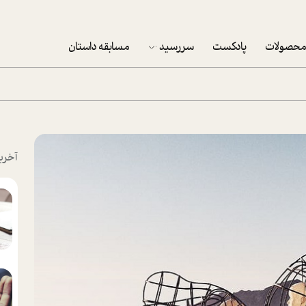
حصولات
پادکست
سررسید
مسابقه داستان
سررسید 1403
سفارش شرکتی سررسید 1403
پکيج نوروزي موفقيت
آخری
تقویم رومیزی
تقویم دیواری