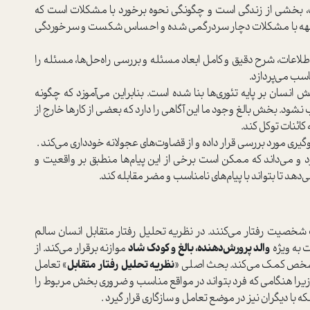
، بخشي از زندگي است و چگونگی نحوه برخورد با مشكلات است كه
واجهه با مشكلات دچار سردرگمي ‌شده و احساس شكست و سرخوردگی
طلاعات، شرح دقیق و كامل ابعاد مسئله و بررسي راه‌حل‌ها‌، مسئله را
اسب مي‌پردازد.
نسان بر پايه تئوري‌ها بنا شده است. بنابراين مي‌آموزد كه چگونه
شود. بخش بالغ وجود ما ‌اين آگاهي را دارد كه بعضی از کارها خارج از
کائنات توکل کند.
یری مورد بررسی قرار داده و از قضاوت‌های عجولانه خودداری می‌کند .
رد و مي‌داند كه ممكن است برخي از اين پيام‌ها منطبق بر واقعيت و
ي‌دهد تا بتواند با پيام‌هاي نامناسب و مضر مقابله كند.
خصیت رفتار مي‌كنند. در نظریه تحلیل رفتار متقابل انسان سالم
 به ويژه
والد پرورش‌دهنده، بالغ و كودك شاد
موازنه برقرار مي‌كند. از
 شخص كمك مي‌كند. بحث اصلی «
نظریه تحلیل رفتار متقابل
» تعامل
یرا هنگامی که فرد بتواند در مواقع مناسب و ضروری بخش مربوط را
ه با دیگران نیز در موضع تعامل و سازگاری قرار گیرد .