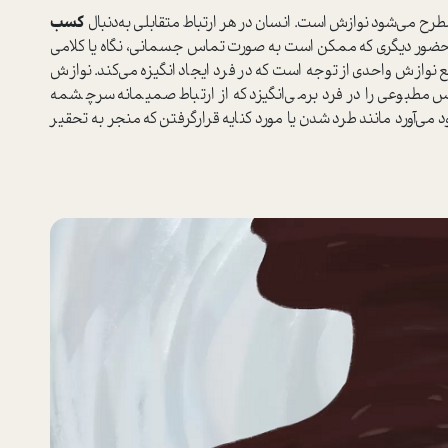
مطرح می‌شود نوازش است. انسان در هر ارتباط متقابلي به‌دنبال
كسب
 حضور ديگري كه ممكن است به صورت تماس جسماني، نگاه یا كلامي
اقع نوازش واحدي از توجه است كه در فرد ‌ايجاد انگيزه مي‌كند. نوازش
طبوعي را در فرد برمي‌انگيزد كه از ارتباط صميمانه سرچشمه
ي‌آورد مانند طرد شدن يا مورد كنايه قرارگرفتن كه منجر به تحقير