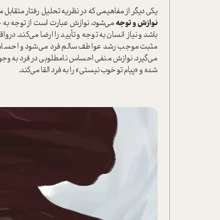
یکی دیگر از مفاهیمی‌ که در نظریه تحلیل رفتار متقابل 
نوازش و توجه
مي‌شود، نوازش عبارت است از توجه به
‌باشد و نياز انسان به توجه و تأييد را ارضا مي‌كند. درو
مثبت موجب رشد عواطف سالم فرد مي‌شود و احساس م
مي‌گیرد. نوازش منفي احساس نامطلوبي در فرد به‌وجود م
شده و «پيام تو خوب نيستي» را به فرد القا مي‌‌كند.