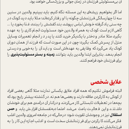
آن بی‌مسئولیتی فرزندان در زمان جوانی و بزرگ‌سالی خواهد بود.
اما اگر بخواهيم ريشه‌اي به این مسئله نگاه کنیم، بايد ببينيم والدين در سنين
سه تا چهارسالگي فرزندشان چگونه با او رفتار کرده‌اند؛ مثلا بايد ديد كودك در
چه سني ياد گرفته خودش لباس بپوشد، بند كفشش را ببندد، غذا بخورد يا ...
گاهي لازم است كودك به همراه والدين خود مسئوليت انجام كاري را به عهده
بگيرد، مثلا مادر و دختر با یکديگر خريد كنند يا پدر در انجام تعميرات وسايل
منزل از پسرش كمك بگيرد؛ چون در این صورت است که فرزند از همان دوران
کودک یاد می‌گیرد كه وظايفي به عهده‌اش است و باید آن را به‌خوبی و درستی
انجام بدهد. بنابراين ابتدا والدين بايد بتوانند
زمينه و
بستر مسئوليت‌پذيري
را
براي فرزندان خود فراهم كنند.
علايق شخصي
البته فراموش نكنيم كه همه افراد علايق يكساني ندارند؛ مثلا گاهي بعضي افراد
از كودكي به كاركردن علاقه دارند و بعضي‌ها هم نه. در گذشته بيشتر رايج بود كه
بچه‌ها در تعطيلات تابستاني كار می‌كردند و دركنار آن درآمدي هم براي خودشان
داشتند و این فعالیت باعث می‌شد اعتمادبه‌نفسشان افزايش يابد و
حس
استقلال
نيز در وجودشان تقويت شود؛ درحالی‌که در جامعه امروزی والدين اغلب
فكر می‌كنند كاركردن براي فرزندانشان سخت است و اغلب اجازه این کار را به
فرزندانشان نمی‌دهند.