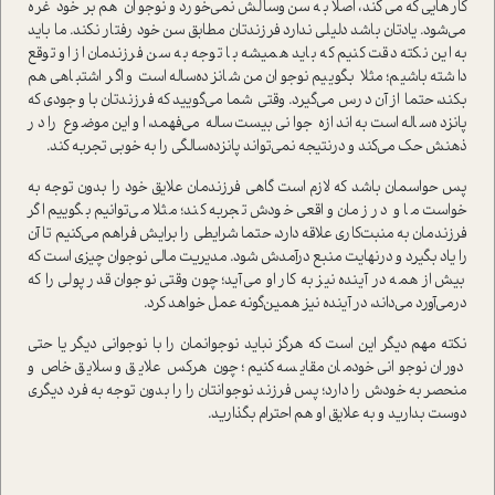
كارهايي كه می‌كند، اصلا به سن‌وسالش نمی‌خورد و نوجوان‌ هم بر خود غره
‌می‌شود‌. یادتان باشد دليلي ندارد فرزندتان مطابق سن خود‌ رفتار نكند. ما بايد‌
به این نکته دقت کنیم که باید همیشه با توجه‌ به سن فرزندمان‌ از او توقع
داشته باشيم‌‌؛ مثلا بگوييم نوجوان من شانزده‌ساله است و اگر اشتباهي هم
بكند، حتما از آن درس می‌گيرد. وقتي شما می‌گوييد که فرزندتان با وجودی که
پانزده‌ساله است به اندازه جوانی بیست‌ساله می‌فهمد، او این موضوع را در
ذهنش حک می‌کند و درنتیجه نمی‌تواند پانزده‌سالگي را به خوبي تجربه كند‌.
پس حواسمان باشد که لازم است گاهی فرزندمان علايق خود را بدون توجه به
خواست ما و در زمان واقعي خودش تجربه كند؛ مثلا می‌توانيم بگوييم اگر‌
فرزندمان به منبت‌كاري علاقه دارد، حتما شرايطي را برايش فراهم می‌كنیم تا آن
را یاد بگیرد و درنهایت منبع درآمدش شود. مديريت مالي نوجوان چيزي است كه
بيش از همه در آينده نيز به كار او می‌آيد؛ چون وقتي نوجوان قدر پولي را كه
درمی‌آورد می‌داند، در آينده نيز ‌همين‌گونه عمل خواهد کرد.
نكته مهم ديگر اين است كه هرگز نباید نوجوانمان را با نوجواني ديگر يا حتی
دوران نوجواني خودمان مقايسه كنيم‌؛ چون هرکس علایق و سلایق خاص و
منحصر به خودش را دارد؛ پس فرزند نوجوانتان را را بدون توجه به فرد ديگري
دوست بداريد و به علايق او هم احترام بگذاريد.