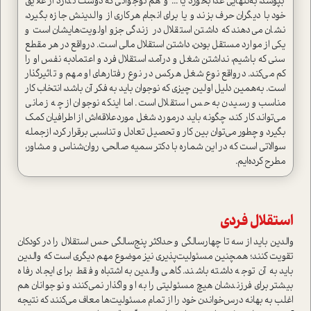
بپوشد‌، به‌تنهايي غذا بخورد يا ... و هم نوجواني كه‌ دوست ندارد از علايق‌
خود‌ با ديگران حرف بزند‌ و يا براي انجام هر‌كاري از والدينش جازه بگيرد،
نشان می‌دهند که داشتن استقلال در زندگی جزو اولویت‌هایشان است و
یکی از موارد مستقل بودن، داشتن استقلال مالی است. درواقع در هر مقطع
سني كه باشيم، نداشتن‌ شغل و درآمد‌، استقلال فرد و اعتمادبه‌ ‌نفس او را
کم می‌کند. در‌واقع نوع شغل هركس در نوع رفتارهای او مهم و تاثيرگذار
است. به‌همين دليل ‌اولین چيزي ‌كه نوجوان بايد به فكر‌ آن باشد، انتخاب كار
مناسب و رسيدن به حس استقلال است‌. اما اینکه نوجوان از چه زمانی
می‌تواند کار کند، چگونه باید درمورد شغل موردعلاقه‌اش از اطرافیان کمک
بگیرد و چطور مي‌توان بين كار و تحصيل تعادل و تناسبي برقرار كرد، ازجمله
سوالاتی است که در این شماره با دكتر سميه صالحي، روان‌شناس و مشاور،
مطرح کرده‌ایم.
استقلال فردي
والدين بايد از سه تا چهارسالگي و حداكثر پنج‌سالگي حس استقلال را در کودکان
تقویت کنند؛ همچنین مسئوليت‌پذيري نیز موضوع مهم ديگري است كه والدين
بايد به آن توجه داشته باشند. گاهي والدين به‌اشتباه و فقط براي ايجاد رفاه
بيشتر برای فرزندشان هيچ مسئوليتي را به او واگذار نمی‌کنند و نوجوانان هم
اغلب به بهانه درس‌خواندن خود را از تمام مسئولیت‌ها معاف می‌کنند که نتیجه