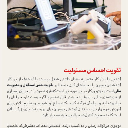
تقويت احساس مسئوليت
آشنايي با بازار كار حتما به معناي داشتن شغل نيست‌؛ بلکه هدف از این کار
آشناشدن نوجوان با محيط‌های کاری به‌منظور
تقويت حس استقلال و مديريت
مالي
است و بهترين كار در این مورد این است که فرزند خود را‌ در جريان بسياري
از هزينه‌هاي مالي مربوط به خودش قرار دهيم ‌يا اگر دوست دارد حرفه‌اي را
بياموزد تا به وسيله‌ آن‌ درآمد كسب كند، مانع او نشويم و بدانیم تلاش براي
آموزش هر مهارتي به معناي كوشش نوجوان براي ورود به دنياي بزرگ‌سالان
است که به حمايت كنترل‌شده والدين خود هم نياز دارد.
نوجوان می‌تواند زماني را به كسب درآمد اختصاص دهد، اما به‌شرطی‌که لطمه‌اي