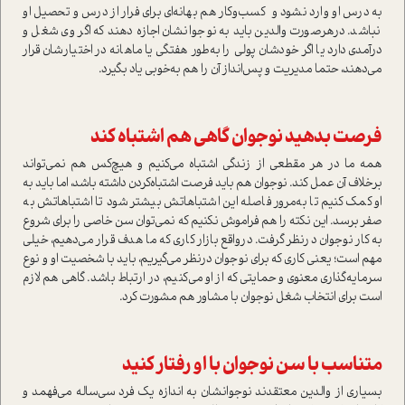
به درس او وارد نشود و كسب‌وكار هم بهانه‌اي براي فرار از درس و تحصيل او
نباشد. درهرصورت‌ والدين بايد به نوجوانشان اجازه دهند كه اگر وی شغل و
در‌آمدي دارد يا اگر خودشان پولي‌ را به‌طور هفتگي يا ماهانه در اختيارشان قرار
می‌دهند، حتما مديريت و پس‌انداز آن را هم به‌خوبی یاد بگیرد‌.
فرصت بدهيد نوجوان گاهي هم اشتباه كند
همه ما در هر مقطعی از زندگی اشتباه می‌كنيم و هيچ‌كس هم نمی‌تواند
برخلاف آن عمل كند. نوجوان هم بايد فرصت اشتباه‌كردن داشته باشد، اما بايد به
او كمك کنیم تا به‌مرور فاصله اين اشتباهاتش بيشتر شود ‌تا اشتباهاتش به
صفر برسد‌. این نکته را هم فراموش نکنیم که نمی‌توان سن خاصي را براي شروع
به كار نوجوا‌ن درنظر گرفت. در‌واقع بازار كاري كه ما هدف قرار می‌دهيم، خيلي
مهم است؛ یعنی كاري كه براي‌ نوجوان درنظر‌ می‌گيريم، باید با شخصيت او و نوع‌
سرمايه‌گذاري معنوي و حمايتي كه از او می‌كنيم، در ارتباط باشد. گاهي هم لازم
است براي انتخاب شغل‌ نوجوان با‌ مشاور‌ هم مشورت كرد‌.
متناسب با سن نوجوان با او رفتار كنيد
بسياري از والدين‌ معتقدند نوجوانشان به اندازه يك‌ فرد‌ سي‌ساله می‌فهمد و