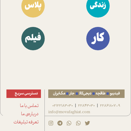
پلاس
زندگی
کار
فیلم
فیدیبو
طاقچه
دیجی‌کالا
جار
مگ‌ایران
دسترسی سریع
22861807-9
22843030
02122183030
تماس با ما
|
|
info@movafaghiat.com
درباره‌ی ما
تعرفه تبلیغات