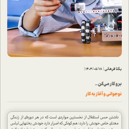
یکتا فرهانی
|
1404/05/18
|
برو كار مي‌كن ...
نوجواني و آغاز به كار
داشتن حس استقلال از نخستين مواردی است كه در هر دوره‌اي ‌از زندگي
معناي خاص خودش را دارد؛ هم كودكي كه اصرار دارد خودش به‌تنهايي لباس‌