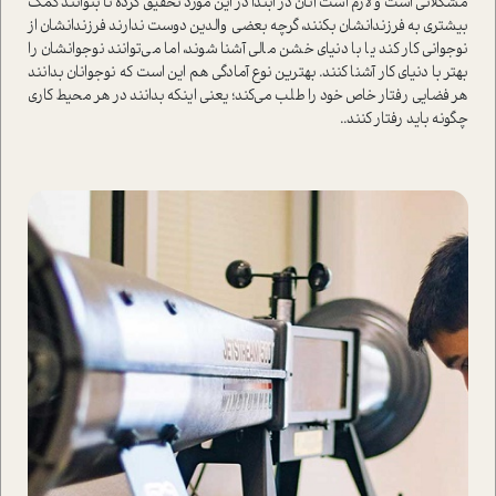
مشکلاتی است و لازم است آنان در ابتدا در این مورد تحقیق کرده تا بتوانند كمك
بيشتري به فرزندانشان بكنند، گرچه بعضي والدين‌ دوست ندارند فرزندانشان از
نوجواني كار كند يا با دنياي خشن مالي آشنا شوند، اما می‌توانند نوجوانشان را
بهتر با دنياي كار آشنا كنند. بهترين نوع آمادگي‌ هم اين است كه نوجوانان بدانند‌
هر فضايي رفتار‌ خاص خود را طلب می‌كند‌؛ يعني اینکه بدانند در هر محیط کاری
چگونه باید رفتار کنند..