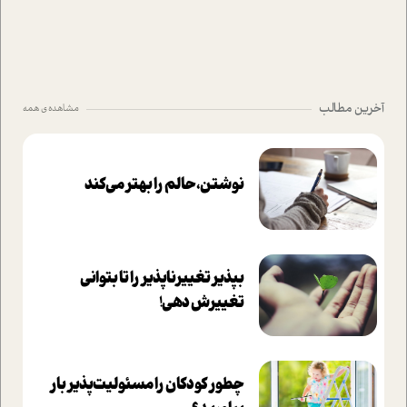
آخرین مطالب
مشاهده ی همه
نوشتن، حالم را بهتر می‌کند
بپذير تغييرناپذير را تا بتواني
تغييرش دهي!‏
چطور کودکان را مسئولیت‌پذیر بار