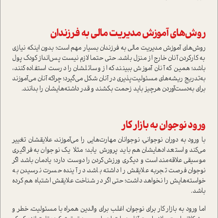
روش‌هاي آموزش مديريت مالي به فرزندان
روش‌هاي آموزش مديريت مالي به فرزندان بسیار مهم است؛ بدون اينكه نيازي
به کارکردن آنان خارج از منزل باشد. حتی حتما لازم نیست پس‌انداز کودک پول
باشد؛ همین که آنان آموزش ببینند که از وسائلشان را درست استفاده کنند،
به‌تدریج ريشه‌هاي مسئوليت‌پذيري در آنان شكل می‌گيرد‌؛ چراکه آنان می‌آموزند
براي به‌دست‌آوردن هرچیز باید زحمت بکشند و قدر داشته‌هایشان را بدانند.
ورود نوجوان به بازار كار
با ورود به دوران نوجواني‌، نوجوانان مهارت‌هايي را می‌آموزند‌، علايقشان تغيير
می‌كند و استعداد‌هايشان هم بايد پرورش یابد؛ مثلا یک نوجوان به فراگیری
موسیقی علاقه‌مند است و دیگری ورزش‌کردن را دوست دارد؛ یادمان باشد اگر
نوجوان فرصت تجربه علايقش را داشته باشد، در آينده حسرت نرسيدن به
خواسته‌هايش را نخواهد داشت‌؛ حتی اگر در شناخت علايقش اشتباه ‌هم كرده
باشد‌.
اما‌ ورود به بازار كار براي نوجوان، اغلب براي والدين‌ همراه با مسئولیت، خطر و