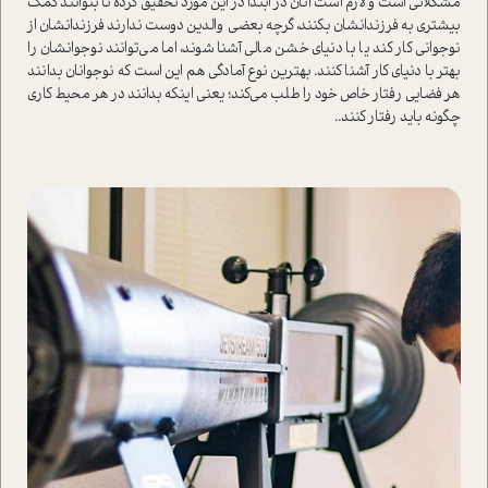
مشکلاتی است و لازم است آنان در ابتدا در این مورد تحقیق کرده تا بتوانند كمك
بيشتري به فرزندانشان بكنند، گرچه بعضي والدين‌ دوست ندارند فرزندانشان از
نوجواني كار كند يا با دنياي خشن مالي آشنا شوند، اما می‌توانند نوجوانشان را
بهتر با دنياي كار آشنا كنند. بهترين نوع آمادگي‌ هم اين است كه نوجوانان بدانند‌
هر فضايي رفتار‌ خاص خود را طلب می‌كند‌؛ يعني اینکه بدانند در هر محیط کاری
چگونه باید رفتار کنند..