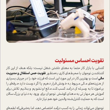
تقويت احساس مسئوليت
آشنايي با بازار كار حتما به معناي داشتن شغل نيست‌؛ بلکه هدف از این کار
آشناشدن نوجوان با محيط‌های کاری به‌منظور
تقويت حس استقلال و مديريت
مالي
است و بهترين كار در این مورد این است که فرزند خود را‌ در جريان بسياري
از هزينه‌هاي مالي مربوط به خودش قرار دهيم ‌يا اگر دوست دارد حرفه‌اي را
بياموزد تا به وسيله‌ آن‌ درآمد كسب كند، مانع او نشويم و بدانیم تلاش براي
آموزش هر مهارتي به معناي كوشش نوجوان براي ورود به دنياي بزرگ‌سالان
است که به حمايت كنترل‌شده والدين خود هم نياز دارد.
نوجوان می‌تواند زماني را به كسب درآمد اختصاص دهد، اما به‌شرطی‌که لطمه‌اي