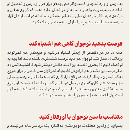
به درس او وارد نشود و كسب‌وكار هم بهانه‌اي براي فرار از درس و تحصيل او
نباشد. درهرصورت‌ والدين بايد به نوجوانشان اجازه دهند كه اگر وی شغل و
در‌آمدي دارد يا اگر خودشان پولي‌ را به‌طور هفتگي يا ماهانه در اختيارشان قرار
می‌دهند، حتما مديريت و پس‌انداز آن را هم به‌خوبی یاد بگیرد‌.
فرصت بدهيد نوجوان گاهي هم اشتباه كند
همه ما در هر مقطعی از زندگی اشتباه می‌كنيم و هيچ‌كس هم نمی‌تواند
برخلاف آن عمل كند. نوجوان هم بايد فرصت اشتباه‌كردن داشته باشد، اما بايد به
او كمك کنیم تا به‌مرور فاصله اين اشتباهاتش بيشتر شود ‌تا اشتباهاتش به
صفر برسد‌. این نکته را هم فراموش نکنیم که نمی‌توان سن خاصي را براي شروع
به كار نوجوا‌ن درنظر گرفت. در‌واقع بازار كاري كه ما هدف قرار می‌دهيم، خيلي
مهم است؛ یعنی كاري كه براي‌ نوجوان درنظر‌ می‌گيريم، باید با شخصيت او و نوع‌
سرمايه‌گذاري معنوي و حمايتي كه از او می‌كنيم، در ارتباط باشد. گاهي هم لازم
است براي انتخاب شغل‌ نوجوان با‌ مشاور‌ هم مشورت كرد‌.
متناسب با سن نوجوان با او رفتار كنيد
بسياري از والدين‌ معتقدند نوجوانشان به اندازه يك‌ فرد‌ سي‌ساله می‌فهمد و