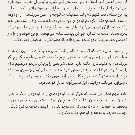
كارهايي كه می‌كند، اصلا به سن‌وسالش نمی‌خورد و نوجوان‌ هم بر خود غره
‌می‌شود‌. یادتان باشد دليلي ندارد فرزندتان مطابق سن خود‌ رفتار نكند. ما بايد‌
به این نکته دقت کنیم که باید همیشه با توجه‌ به سن فرزندمان‌ از او توقع
داشته باشيم‌‌؛ مثلا بگوييم نوجوان من شانزده‌ساله است و اگر اشتباهي هم
بكند، حتما از آن درس می‌گيرد. وقتي شما می‌گوييد که فرزندتان با وجودی که
پانزده‌ساله است به اندازه جوانی بیست‌ساله می‌فهمد، او این موضوع را در
ذهنش حک می‌کند و درنتیجه نمی‌تواند پانزده‌سالگي را به خوبي تجربه كند‌.
پس حواسمان باشد که لازم است گاهی فرزندمان علايق خود را بدون توجه به
خواست ما و در زمان واقعي خودش تجربه كند؛ مثلا می‌توانيم بگوييم اگر‌
فرزندمان به منبت‌كاري علاقه دارد، حتما شرايطي را برايش فراهم می‌كنیم تا آن
را یاد بگیرد و درنهایت منبع درآمدش شود. مديريت مالي نوجوان چيزي است كه
بيش از همه در آينده نيز به كار او می‌آيد؛ چون وقتي نوجوان قدر پولي را كه
درمی‌آورد می‌داند، در آينده نيز ‌همين‌گونه عمل خواهد کرد.
نكته مهم ديگر اين است كه هرگز نباید نوجوانمان را با نوجواني ديگر يا حتی
دوران نوجواني خودمان مقايسه كنيم‌؛ چون هرکس علایق و سلایق خاص و
منحصر به خودش را دارد؛ پس فرزند نوجوانتان را را بدون توجه به فرد ديگري
دوست بداريد و به علايق او هم احترام بگذاريد.