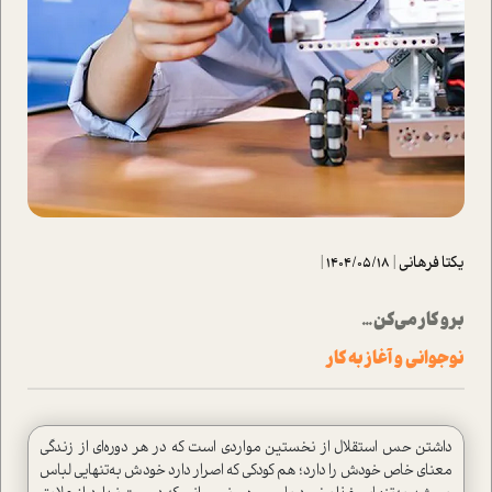
یکتا فرهانی
|
1404/05/18
|
برو كار مي‌كن ...
نوجواني و آغاز به كار
داشتن حس استقلال از نخستين مواردی است كه در هر دوره‌اي ‌از زندگي
معناي خاص خودش را دارد؛ هم كودكي كه اصرار دارد خودش به‌تنهايي لباس‌