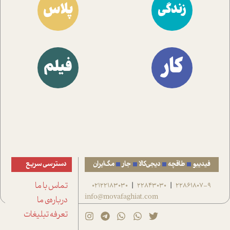
پلاس
زندگی
کار
فیلم
فیدیبو
طاقچه
دیجی‌کالا
جار
مگ‌ایران
دسترسی سریع
22861807-9
22843030
02122183030
تماس با ما
|
|
info@movafaghiat.com
درباره‌ی ما
تعرفه تبلیغات