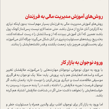
روش‌هاي آموزش مديريت مالي به فرزندان
روش‌هاي آموزش مديريت مالي به فرزندان بسیار مهم است؛ بدون اينكه نيازي
به کارکردن آنان خارج از منزل باشد. حتی حتما لازم نیست پس‌انداز کودک پول
باشد؛ همین که آنان آموزش ببینند که از وسائلشان را درست استفاده کنند،
به‌تدریج ريشه‌هاي مسئوليت‌پذيري در آنان شكل می‌گيرد‌؛ چراکه آنان می‌آموزند
براي به‌دست‌آوردن هرچیز باید زحمت بکشند و قدر داشته‌هایشان را بدانند.
ورود نوجوان به بازار كار
با ورود به دوران نوجواني‌، نوجوانان مهارت‌هايي را می‌آموزند‌، علايقشان تغيير
می‌كند و استعداد‌هايشان هم بايد پرورش یابد؛ مثلا یک نوجوان به فراگیری
موسیقی علاقه‌مند است و دیگری ورزش‌کردن را دوست دارد؛ یادمان باشد اگر
نوجوان فرصت تجربه علايقش را داشته باشد، در آينده حسرت نرسيدن به
خواسته‌هايش را نخواهد داشت‌؛ حتی اگر در شناخت علايقش اشتباه ‌هم كرده
باشد‌.
اما‌ ورود به بازار كار براي نوجوان، اغلب براي والدين‌ همراه با مسئولیت، خطر و