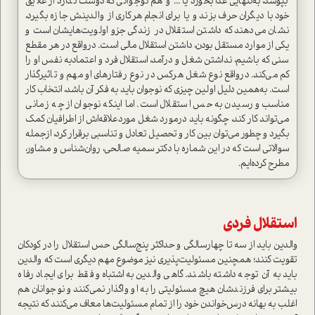
بپوشد‌، به‌تنهايي غذا بخورد يا ... و هم نوجواني كه‌ دوست ندارد از علايق‌
خود‌ با ديگران حرف بزند‌ و يا براي انجام هر‌كاري از والدينش جازه بگيرد،
نشان می‌دهند که داشتن استقلال در زندگی جزو اولویت‌هایشان است و
یکی از موارد مستقل بودن، داشتن استقلال مالی است. درواقع در هر مقطع
سني كه باشيم، نداشتن‌ شغل و درآمد‌، استقلال فرد و اعتمادبه‌ ‌نفس او را
کم می‌کند. در‌واقع نوع شغل هركس در نوع رفتارهای او مهم و تاثيرگذار
است. به‌همين دليل ‌اولین چيزي ‌كه نوجوان بايد به فكر‌ آن باشد، انتخاب كار
مناسب و رسيدن به حس استقلال است‌. اما اینکه نوجوان از چه زمانی
می‌تواند کار کند، چگونه باید درمورد شغل موردعلاقه‌اش از اطرافیان کمک
بگیرد و چطور مي‌توان بين كار و تحصيل تعادل و تناسبي برقرار كرد، ازجمله
سوالاتی است که در این شماره با دكتر سميه صالحي، روان‌شناس و مشاور،
مطرح کرده‌ایم.
استقلال فردي
والدين بايد از سه تا چهارسالگي و حداكثر پنج‌سالگي حس استقلال را در کودکان
تقویت کنند؛ همچنین مسئوليت‌پذيري نیز موضوع مهم ديگري است كه والدين
بايد به آن توجه داشته باشند. گاهي والدين به‌اشتباه و فقط براي ايجاد رفاه
بيشتر برای فرزندشان هيچ مسئوليتي را به او واگذار نمی‌کنند و نوجوانان هم
اغلب به بهانه درس‌خواندن خود را از تمام مسئولیت‌ها معاف می‌کنند که نتیجه