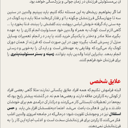
آن بی‌مسئولیتی فرزندان در زمان جوانی و بزرگ‌سالی خواهد بود.
اما اگر بخواهيم ريشه‌اي به این مسئله نگاه کنیم، بايد ببينيم والدين در سنين
سه تا چهارسالگي فرزندشان چگونه با او رفتار کرده‌اند؛ مثلا بايد ديد كودك در
چه سني ياد گرفته خودش لباس بپوشد، بند كفشش را ببندد، غذا بخورد يا ...
گاهي لازم است كودك به همراه والدين خود مسئوليت انجام كاري را به عهده
بگيرد، مثلا مادر و دختر با یکديگر خريد كنند يا پدر در انجام تعميرات وسايل
منزل از پسرش كمك بگيرد؛ چون در این صورت است که فرزند از همان دوران
کودک یاد می‌گیرد كه وظايفي به عهده‌اش است و باید آن را به‌خوبی و درستی
انجام بدهد. بنابراين ابتدا والدين بايد بتوانند
زمينه و
بستر مسئوليت‌پذيري
را
براي فرزندان خود فراهم كنند.
علايق شخصي
البته فراموش نكنيم كه همه افراد علايق يكساني ندارند؛ مثلا گاهي بعضي افراد
از كودكي به كاركردن علاقه دارند و بعضي‌ها هم نه. در گذشته بيشتر رايج بود كه
بچه‌ها در تعطيلات تابستاني كار می‌كردند و دركنار آن درآمدي هم براي خودشان
داشتند و این فعالیت باعث می‌شد اعتمادبه‌نفسشان افزايش يابد و
حس
استقلال
نيز در وجودشان تقويت شود؛ درحالی‌که در جامعه امروزی والدين اغلب
فكر می‌كنند كاركردن براي فرزندانشان سخت است و اغلب اجازه این کار را به
فرزندانشان نمی‌دهند.