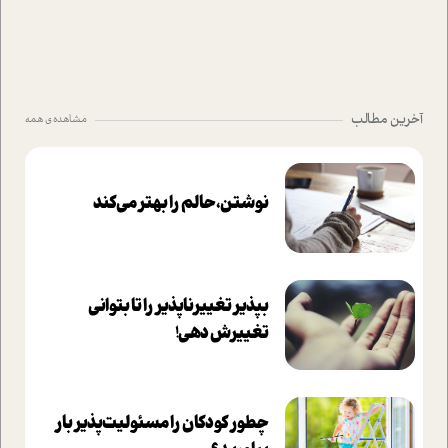
آخرین مطالب
مشاهده ی همه
نوشتن، حالم را بهتر می‌کند
بپذير تغييرناپذير را تا بتواني
تغييرش دهي!‏
چطور کودکان را مسئولیت‌پذیر بار