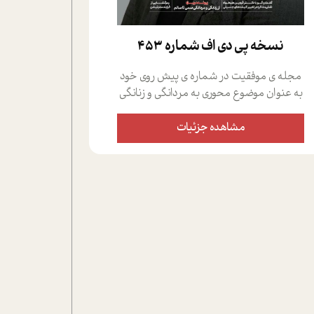
نسخه پي دي اف شماره 453
مجله ی موفقیت در شماره ی پیش روی خود
به عنوان موضوع محوری به مردانگی و زنانگی
سمی پرداخته است؛ علاوه بر این که؛ گفت و
گویی اختصاصی داشته ایم با فردین علیخواه،
مشاهده جزئیات
جامعه شناس در بخش های مختلف تلاش
کرده ایم از دریچه های گوناگون به این موضوع
مهم بپردازیم.فصل ایستگاه؛ شما را با دیدگاه
های روانشناسان و کارشناسان پیرامون
موضوع مردانگی و زنانگی سمی و نیز چالش
های پیرامون آن آشنا می کند.در بخش دو
فنجان داغ به سراغ افرادی رفته ایم که
موفقیت را در عمل به اثبات رسانده اند؛ سید
حمیدرضا محتشمی که بیست و پنجمین
سال فعالیت حرفه ای خود را در حوزه ی
کوچینگ، توسعه ی فردی و رهبری پشت سر