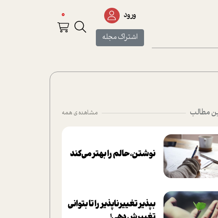
0
ورود
اشتراک مجله
ن مطالب
مشاهده ی همه
نوشتن، حالم را بهتر می‌کند
بپذير تغييرناپذير را تا بتواني
تغييرش دهي!‏