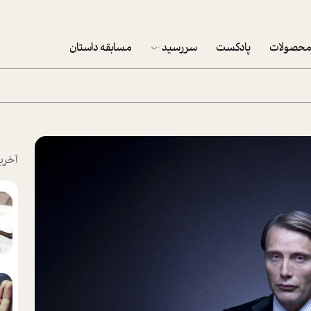
حصولات
پادکست
سررسید
مسابقه داستان
سررسید 1403
سفارش شرکتی سررسید 1403
پکيج نوروزي موفقيت
آخری
تقویم رومیزی
تقویم دیواری