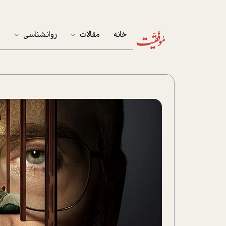
خانه
مقالات
روانشناسی
م
آخرین مقالات
تست روان‌شناسی
مهمان خانه
کوکولوژی
پرونده ویژه
زندگی
نوجوان
کار
پلاس