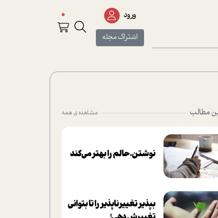
0
ورود
اشتراک مجله
ن مطالب
مشاهده ی همه
نوشتن، حالم را بهتر می‌کند
بپذير تغييرناپذير را تا بتواني
تغييرش دهي!‏