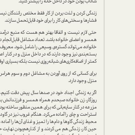
شاداب بودن خود در داخل خانه را بيشتر کنيد.
زندگي کردن و لذت بردن از کار فقط مختص رانندگان نيست.
فشارها و سختي‌هاي کار را براي خود قابل‌تحمل سازند.
حتي لازم نيست و اتفاقا بهتر هم هست که منبع درآمد 
همسر و اعضاي خانواده باشد. تعداد مشاغل قابل‌انجام 
خانواده، مي‌تواند گستره‌ی وسيعي را شامل شود. معروف‌ت
بسته‌بندي نيز وجود دارند که در داخل منزل و در کنار ا
کمتر از اضافه‌کاری‌هاي شبانه‌روزي نيست بلکه بسياري او
براي کساني که از روي آوردن به مشاغل دوم و سوم هراس د
منزل وجود دارد.
اگر به زندگي اجداد خود در صدها سال پيش دقت کنيم، ب
روزگار، زن خانواده صبحدم همراه همسر و فرزندانش 
مزرعه در کنار سايه‌باني که براي همين منظور ساخته بو
استراحت و چاي را آماده مي‌کرد. هنگام غروب نيز در گاو
محيط زندگي گاوها و دام‌ها را تميز و غذاي آن‌ها را آما
حين کار، زندگي هم مي‌کردند و از کنارهم‌بودن نهايت ح