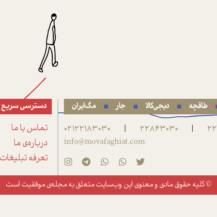
طاقچه
دیجی‌کالا
جار
مگ‌ایران
دسترسی سریع
22
22843030
02122183030
تماس با ما
|
|
info@movafaghiat.com
درباره‌ی ما
تعرفه تبلیغات
© کلیه حقوق مادی و معنوی این وب‌سایت متعلق به
مجله‌ی موفقیت
است