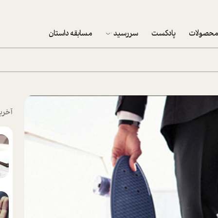
حصولات
پادکست
سررسید
مسابقه داستان
سررسید 1403
سفارش شرکتی سررسید 1403
پکيج نوروزي موفقيت
آخری
تقویم رومیزی
تقویم دیواری