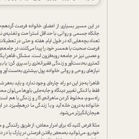
در اين مسير بسياري از اعضاي خانواده فرصت گردهم
جانکاه جسمي و رواني، با حداقل استراحت و تغذيه‌ی ن
تعداد بچه‌هايي که در طول ايام هفته و حتي در تعطيلات
فرصت صحبت با همسر خود را پيدا مي‌کنند، در جامعه‌ی ش
و عصبي نيز در جامعه روبه‌فزون است. مشکل، ظاهرا يک م
کمتري به‌دست‌آور و زندگي فقيرانه‌تري را سپري کن؛ يا
نيازهاي روحي و رواني خانواده، پول بيشتري به‌دست آور و ب
ظاهرا به‌جز اين دو راه، چاره‌اي وجود ندارد و بايد به‌ه
فقط با اندکي تغيير ديدگاه و جابه‌جایی باورها مي‌توان محي
راه سوم، مخلوط کردن ماهرانه‌ی کار و زندگي با هم است
خانواده به‌درون خانه آيد و با زندگي ما درهم‌آميزد. د
هيجان‌انگيزتر مي‌شود.
مثلا فرض کنيد که براي امرار معاش، از طريق رانندگي 
خودرو، مي‌توانيد به‌محض يافتن فرصتي در پارک يا در د