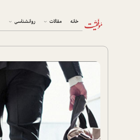
خانه
مقالات
روانشناسی
م
آخرین مقالات
تست روان‌شناسی
مهمان خانه
کوکولوژی
پرونده ویژه
زندگی
نوجوان
کار
پلاس