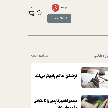
0
ورود
اشتراک مجله
ن مطالب
مشاهده ی همه
نوشتن، حالم را بهتر می‌کند
بپذير تغييرناپذير را تا بتواني
تغييرش دهي!‏