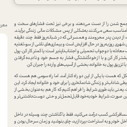
‌جمع شدن را از دست مي‌دهند و برخی نیز تحت فشارهاي سخت و
معرف
امناسب، سعي مي‌کنند به‌شکلي از پس مشکلات مالي زندگي برآيند.
، از ديدن پدر محرومند و همسراني که در شبانه‌روز فقط چند دقيقه
هري روزبه‌روز در حال افزايش است و بيماري‌هاي ناشي از سوءتغذيه
عادله با دوجواب تحميلي و اجتناب‌ناپذير است: يا کمتر کار کن، پول
 بيشتر کار کن و با ازخودگذشتگي، فشار به جسم خود و ناديده گرفتن
ا تزريق پول به خانواده، بخشي از آسيب‌هاي وارده را جبران کن.
ر شکل که هست با يکي از اين دو راه کنار آمد. اما راه سومي هم هست که
طي شاداب‌تر و زندگي شادمانه‌تري را براي خود و خانواده ايجاد کرد. اين
. يعني بايد طوري شرايط را فراهم کنيم که کار هم به‌عنوان بخشي از
ر اين صورت، شرايط خودبه‌خود قابل‌تحمل‌تر و حتي دوست‌داشتني‌تر و
و مسافرکشي کسب درآمد مي‌کنيد. فقط با گذاشتن چند وسيله در داخل
اخل خودرو به استراحت بپردازيد، چای بنوشید و زمان سرحال بودن و