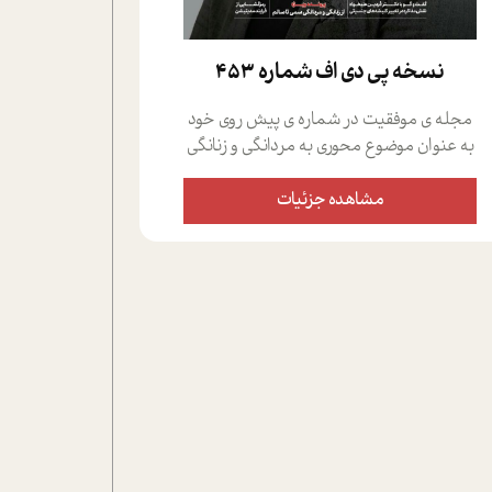
نسخه پي دي اف شماره 453
مجله ی موفقیت در شماره ی پیش روی خود
به عنوان موضوع محوری به مردانگی و زنانگی
سمی پرداخته است؛ علاوه بر این که؛ گفت و
گویی اختصاصی داشته ایم با فردین علیخواه،
مشاهده جزئیات
جامعه شناس در بخش های مختلف تلاش
کرده ایم از دریچه های گوناگون به این موضوع
مهم بپردازیم.فصل ایستگاه؛ شما را با دیدگاه
های روانشناسان و کارشناسان پیرامون
موضوع مردانگی و زنانگی سمی و نیز چالش
های پیرامون آن آشنا می کند.در بخش دو
فنجان داغ به سراغ افرادی رفته ایم که
موفقیت را در عمل به اثبات رسانده اند؛ سید
حمیدرضا محتشمی که بیست و پنجمین
سال فعالیت حرفه ای خود را در حوزه ی
کوچینگ، توسعه ی فردی و رهبری پشت سر