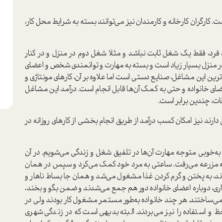
 کارگران کارخانه و کارمندان نيز مي‌توانند بسته به شرايط محل کار،
فرد، فقط يک شغل ثابت نباشد و مثلا شغل دوم در منزل و در کنار
در منزل بسيار زياد است و بسته به مهارت و توانمندي شخص و اعضاي
رين اين مشاغل، صنايع دستي است اما علاوه بر آن، کارهاي مونتاژي و
عضاي خانواده و حتي به کمک آن‌ها قابل انجام است. درآمد اين مشاغل
قات، چندين برابر است.
ارند نيز امکان کسب درآمد از طريق انجام بخشي از کارهاي روزانه در
ه‌خوبي متوجه مهارت آن‌ها در تلفيق شغل و زندگي مي‌شويم. در آن
به مزرعه مي‌رفت. ساعتي به مرد خود کمک مي‌کرد و سپس در همان
دند، به پختن و گرم کردن غذا مشغول مي‌شد و همان جا بساط ناهار و
داري، دوباره اعضاي خانواده دور هم جمع مي‌شدند و ضمن بگو و بخند،
ده مي‌ساختند. هر چند خانواده به‌طور مستمر مشغول کار بودند ولي در
ظ و استفاده را نيز مي‌بردند. البته بديهي است که در زندگي شهري