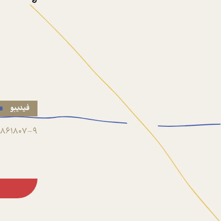
فیدیبو
861807-9