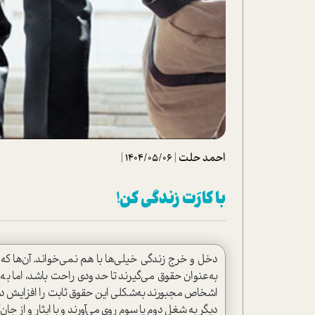
تحلیل فیلم
شیوانا
داستان
احمد حلت
|
1404/05/06
|
با کارَت زندگي کن!
دخل و خرج زندگي خيلي‌ها با هم نمي‌خواند. آن‌ها که ح
به‌عنوان حقوق مي‌گيرند تا حدودي راحت باشد، اما به
اشخاص مجبورند به‌شکلي اين حقوق ثابت را افزايش دهند
ديگر به شغل دوم يا سوم روي مي‌آورند و با ايثار و از 