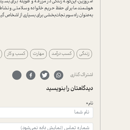
امروزین، اين‌گونه زندگي در مزرعه و طويله براي بسيا
هوشمند ما براي حفظ حريم خانواده و سلامتي و نشاط ف
به‌عنوان راه سوم نجات‌بخشي براي بسياري از اشخاص گيج 
زندگی
کسب درآمد
مهارت
کسب و کار
اشتراک گذاری
دیدگاهتان را بنویسید
نام*