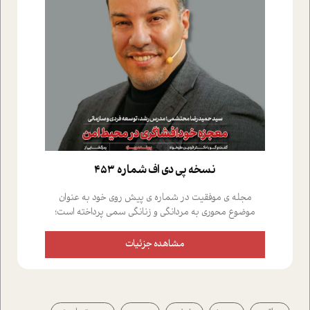
نسخه پي دي اف شماره 453
مجله ی موفقیت در شماره ی پیش روی خود به عنوان
موضوع محوری به مردانگی و زنانگی سمی پرداخته است؛
علاوه بر این که؛ گفت و گویی اختصاصی داشته ایم با فردین
علیخواه، جامعه شناس در بخش های مختلف تلاش کرده ایم
مشاهده جزئیات
از دریچه های گوناگون به این موضوع مهم بپردازیم.فصل
ایستگاه؛ شما را با دیدگاه های روانشناسان و کارشناسان
پیرامون موضوع مردانگی و زنانگی سمی و نیز چالش های
پیرامون آن آشنا می کند.در بخش دو فنجان داغ به سراغ افرادی