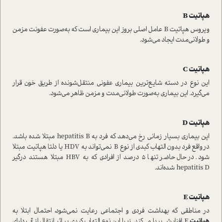
هپاتیت B
ویروس هپاتیت B عامل اصلی بروز این بیماری ا‌ست که به‌صورت عفونت مزمن
و طولانی‌مدت ایجاد می‌شود.
هپاتیت C
این نوع در دسته شایع‌ترین بیماری عفونی منتقل‌شونده از طریق خون قرار
می‌گیرد. این بیماری به‌صورت طولانی‌مدت و مزمن ظاهر می‌شود.
هپاتیت D
این بیماری بسیار زمانی رخ می‌دهد که فرد به hepatitis B مبتلا شده باشد.
در‌واقع فرد بدون التهاب کبدی از نوع B نمی‌تواند به HDV یا دلتا هپاتیت مبتلا
شود. در‌حال حاضر تنها 5 درصد از افرادی که به HBV مبتلا هستند درگیر
hepatitis D شده‌اند.
هپاتیت E
در مناطقی که بهداشت فردی و اجتماعی رعایت نمی‌شود، احتمال ابتلا به
هپاتیت
E افزایش پیدا می‌کند. زیرا این نوع التهاب کبدی بر اثر انتقال از آب دارای