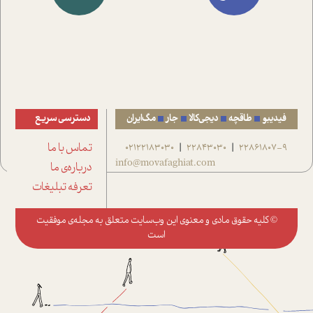
فیدیبو
طاقچه
دیجی‌کالا
جار
مگ‌ایران
دسترسی سریع
22861807-9
22843030
02122183030
تماس با ما
|
|
info@movafaghiat.com
درباره‌ی ما
تعرفه تبلیغات
© کلیه حقوق مادی و معنوی این وب‌سایت متعلق به
مجله‌ی موفقیت
است