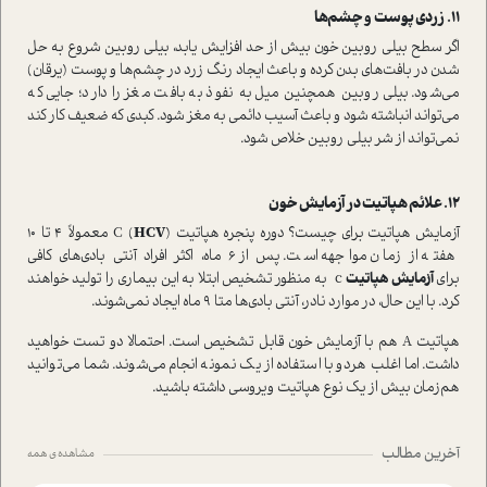
اگر سطح بیلی روبین خون بیش از حد افزایش یابد، بیلی روبین شروع به حل
شدن در بافت‌های بدن کرده و باعث ایجاد رنگ زرد در چشم‌ها و پوست (یرقان)
می‌شود. بیلی روبین همچنین میل به نفوذ به بافت مغز را دارد؛ جایی که
می‌تواند انباشته شود و باعث آسیب دائمی به مغز شود. کبدی که ضعیف کار کند
نمی‌تواند از شر بیلی روبین خلاص شود.
آزمایش هپاتیت برای چیست؟ دوره پنجره هپاتیت C (
HCV
) معمولاً ۴ تا ۱۰
هفته از زمان مواجهه ا‌ست. پس از ۶ ماه، اکثر افراد آنتی بادی‌های کافی
برای
آزمایش هپاتیت
c به منظور تشخیص ابتلا به این بیماری را تولید خواهند
کرد. با این حال، در موارد نادر، آنتی بادی‌ها متا ۹ ماه ایجاد نمی‌شوند.
هپاتیت A هم با آزمایش خون قابل تشخیص ا‌ست. احتمالا دو تست خواهید
داشت. اما اغلب هر‌دو با ا‌ستفاده از یک نمونه انجام می‌شوند. شما می‌توانید
هم‌زمان بیش از یک نوع هپاتیت ویروسی داشته باشید.
آخرین مطالب
مشاهده ی همه