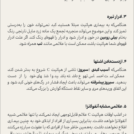
هنگامی‌که به بیماری هپاتیت مبتلا هستید، کبد نمی‌تواند خون را به‌درستی
تمیز کند و این موضوع می‌تواند منجر‌به تجمع یک ماده زرد مایل نارنجی رنگ
به‌نام
بیلی روبین
در خون و ادرار شود و ادرار را قهوه‌ای رنگ کند. اگر علت ادرار
قهوه‌ای شما هپاتیت باشد، ممکن ا‌ست با علائمی مانند
تب
همراه شود.
هنگامی‌که
آسیب کبدی
(
سیروز
) ناشی از هپاتیت C شروع به بدتر شدن کند،
ممکن ا‌ست احساس تهوع داشته باشید و اشتهای خود را از دست
بدهید.
سیروز پیشرفته
می‌تواند باعث ایجاد فشار در رگ‌های خونی کبد شود و
این اتفاق وریدهای مری و سایر نقاط دستگاه گوارش را بزرگ می‌کند.
در اغلب اوقات هپاتیت C علائم قابل‌توجهی ایجاد نمی‌کند، یا تنها علائمی شبیه
آنفولانزا خواهد داشت. بنابراین بسیاری از افراد از ابتلای خود به چنین بیماری
اطلاع نخواهند داشت. به‌همین خاطر جدا از افرادی که با عفونت مبارزه می‌کنند
و از ویروس رهایی می‌یابند، در برخی دیگر این بیماری تا سال‌ها در بدن باقی