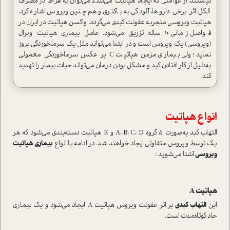
نیستند. از عواملی که ایجاد هپاتیت می‌کنند می‌توان به افراط در مصرف
الکل، اثر برخی داروها، آلودگی به باکتری و هم‌چنین ویروس اشاره کرد.
هپاتیت ویروسی منجر‌به عفونت کبدی می‌گردد. واکسن هپاتیت در ایران در
فواصل زمانی ۱۰ ساله تزریق می‌شود. عامل بیماری هپاتیت ویرال
(ویروسی) یک ویروس ا‌ست و در ابتدا می‌تواند مثل یک سرماخوردگی بروز
نماید؛ ولی بیماری مزمن هپاتیت C بر عکس سرماخوردگی معمولی
به‌دلیل از کار افتادن کبد و مشکل بودن درمان می‌تواند حیات بیمار را تهدید
کند.
انواع هپاتیت
التهاب کبد به‌صورت 5 گروه A، B، C، D و E هپاتیت دسته‌بندی می‌شود که هر
یک توسط ویروس متفاوتی ایجاد خواهند شد. در ادامه با انواع
بیماری هپاتیت
ویروسی
آشنا می‌شوید :
هپاتیت A
این
التهاب کبدی
بر اثر عفونت ویروس هپاتیت A ایجاد می‌شود و یک بیماری
حاد کوتاه‌مدت ا‌ست.