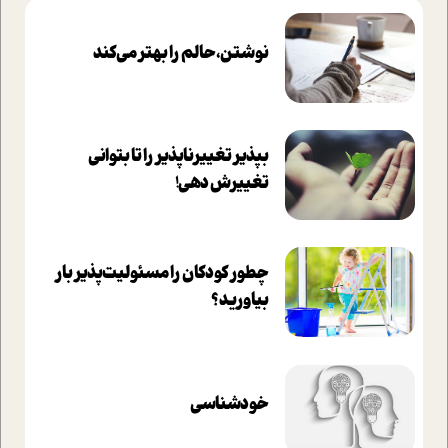
نوشتن، حالم را بهتر می‌کند
بپذير تغييرناپذير را تا بتواني
تغييرش دهي!‏
چطور کودکان را مسئولیت‌پذیر بار
بیاورید؟
خودشناسی