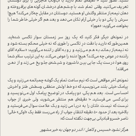
کشید. تصور کنید 10 دقیقه‌ی تمام دارید با آب‌وتاب ماجرایی را برای دوستتان
تعریف می‌کنید. وقتی تمام شد، با چشم‌های درخشان، گونه‌های برافروخته و
دهان نیمه‌باز منتظر واکنش او هستید. دوستتان در مقابل چه‌کار می‌کند؟ هیچ!
سرش را یکی دو بار خیلی آرام تکان می‌دهد و بعد هم اگر خیلی خاطر شما را
بخواهد، می‌گوید: «هوم!»
در نمونه‌ای دیگر، فکر کنید که یک روز سر زمستان سوار تاکسی شده‌اید.
همین‌طور که دارید با دقت درِ تاکسی را طوری که نه خیلی محکم بسته شود و
نه نیمه‌باز بماند، به هم می‌زنید و رو به آقای راننده می‌گویید: «سلام»، آقای
راننده در عوض چه می‌کند؟ هیچ! دنده را عوض می‌کند. به این ترتیب سلام شما
روی هوا، درست یک جایی بین داشبورد و شیشه‌ی جلو یخ می‌زند و از دهن
می‌افتد!
نمونه‌ی آخر مواقعی است که نیم ساعت تمام یک گوشه چمباتمه می‌زنید و یک
پیامک خیلی بلند می‌نویسید که دو خط اولش منطقی، وسطش طنز و آخرش
احساسی است. بعد هم یکی، ‌دو پیامک در توضیح پیامک اول می‌نویسید و
برای کسی می‌فرستید. 10 دقیقه‌ای هم منتظر می‌شوید، ولی خبری از جواب
نیست که نیست. دلتان را به دریا می‌زنید و یک علامت سوال می‌فرستید و
بالاخره بعد از حدود 50 دقیقه انتظار، جواب از راه می‌رسد: فقط یک «اوکی» خالی!
ناصر خسرو قبادیانی بی‌جهت نگفته است که:
هرگز نشود خسیس و کاهل / اندر دو جهان به خیر مشهور