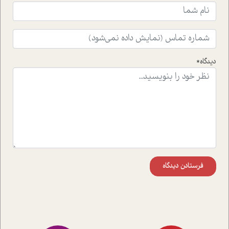
ای که به زندگی شگفت انگیز جین گودال و تاثیرات کاوش های
ایشان در حوزه ی شامپانزه ها بر زندگی امروزی ما نگاهی
افکنده است.فصل اتاق 333 شما را پای صحبت یک تجربه ی
واقعی در ارتباط با اختلال شخصیت اسکزوئید و مشکلات و نیز
راهکارهای حل آن قرار می دهد که در اتاق درمان اتفاق افتاده
است.در فصل پایانی زیر ذره بین نیز همکاران ما تلاش کرده
دیدگاه*
اند تا در کنار مطالب سرگرمی و انگیزشی، شما را با بهترین و
موثرترین راهکارهای استفاده از هوش مصنوعی در حوزه های
مختلف کسب و کار آشنا کنند.
فرستادن دیدگاه