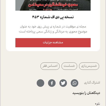
نسخه پي دي اف شماره 453
مجله ی موفقیت در شماره ی پیش روی خود به عنوان
موضوع محوری به مردانگی و زنانگی سمی پرداخته است؛
علاوه بر این که؛ گفت و گویی اختصاصی داشته ایم با فردین
علیخواه، جامعه شناس در بخش های مختلف تلاش کرده ایم
مشاهده جزئیات
از دریچه های گوناگون به این موضوع مهم بپردازیم.فصل
ایستگاه؛ شما را با دیدگاه های روانشناسان و کارشناسان
پیرامون موضوع مردانگی و زنانگی سمی و نیز چالش های
پیرامون آن آشنا می کند.در بخش دو فنجان داغ به سراغ افرادی
خسیس‌بازی
خساست
احساس فقر
رفته ایم که موفقیت را در عمل به اثبات رسانده اند؛ سید
حمیدرضا محتشمی که بیست و پنجمین سال فعالیت حرفه
ای خود را در حوزه ی کوچینگ، توسعه ی فردی و رهبری پشت
سر نهاده است و نیز کرامت عزیز زاده؛ سفیر صلح و دوستی که
اشتراک گذاری
با رکاب زدن در بیش از هفتاد کشور و کاشتن درخت، به نماد
حمایت از محیط زیست و منابع طبیعی تبدیل گشته
دیدگاهتان را بنویسید
است.فصل روایت اجنبی ها در این شماره به دو موضوع
جذاب پرداخته است که عبارتند از جنبش آهستگی و نیز مقاله
نام*