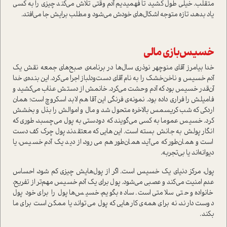
متقلب. خیلی طول کشید تا فهمیدیم آدم وقتی تلاش می‌کند چیزی را به کسی
یاد بدهد، تازه متوجه اشکال‌های خودش می‌شود و مطلب برایش جا می‌افتد.
خسیس‌بازی مالی
خدا بیامرز آقای منوچهر نوذری سال‌ها در برنامه‌ی صبح‌های جمعه نقش یک
آدم خسیس و ناخن‌خشک را به نام آقای دست‌و‌دلباز اجرا می‌کرد. این بنده‌ی خدا
آن‌قدر خسیس بود که آدم وحشت می‌کرد. خانمش از دستش عذاب می‌کشید و
فامیلش را فراری داده بود. نمونه‌ی فرنگی این آقا هم لابد اسکروچ است؛ همان
اردکی که شب کریسمس بالاخره متحول شد و مال‌ و اموالش را بذل و بخشش
کرد. خسیس عموما به کسی می‌گویند که دودستی به پول می‌چسبد، طوری که
انگار پولش به جانش بسته است. این‌هایی که معتقدند پول چرک کف دست
است و همان‌طور که می‌آید، همان‌طور هم می‌رود، از دید یک آدم خسیس، یا
دیوانه‌اند یا بی‌تجربه.
پول، مرکز دنیای یک خسیس است. اگر از پول‌هایش چیزی کم شود، احساس
عدم امنیت می‌کند و عصبی می‌شود. پول برای یک آدم خسیس مهم‌تر از تفریح،
خانواده و حتی سلامتی است. ساده بگویم، خسیس‌ها پول را برای خود پول
دوست دارند، نه برای همه‌ی کارهایی که پول می‌تواند یا ممکن است برای ما
بکند.