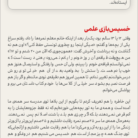
ایستاده‌اند.
خسیس‌بازی علمی
وقتی 12 یا 13 سالم بود، یک‌بار بعد از اینکه خانم معلم نمره‌ها را داد، رفتم سراغ
یکی از بچه‌ها و گفتم: «میگی اینجا رو چطوری تونستی حفظ کنی؟» اون هم نه
گذاشت و نه برداشت و آخرش گفت: «همون‌جوری که الآن من 20 شدم و تو 17!»
من هیچ‌وقت قیافه‌ی آن روز خودم را یادم نمی‌رود؛ یعنی درست است که
نمی‌توانستم قیافه‌ی خودم را ببینم، ولی آن حس وارفتگی و استیصال هنوز هم
خوب یادم هست. راستش را بخواهید بعد از آن هم خیلی توی روش
درس‌خواندنم تغییر ندادم. تا همین امروز هم دقیقه‌ی ‌نودی مانده‌ام و اگر باز هم
فرصت نصیبم بشود، سر خیلی از کلاس‌ها با خودم کتاب داستان می‌برم و
یواشکی می‌خوانم.
این خاطره را هم تعریف کردم تا بگویم از این بلاها توی مدرسه سر همه‌ی ما
آمده است و همه‌ی ما به تور بچه‌هایی خورده‌ایم که نه فقط جزوه‌هایشان را به
آدم قرض نمی‌دهند، بلکه اگر چیزی هم بلد باشند، اصلا نم پس نمی‌دهند.
به‌هرحال همه‌ی ما سر 25صدم نمره رقابت داشتیم و 25صدم این‌ورتر یا آن‌ورتر
زندگی ما را از این‌رو به آن‌رو می‌کرد! ما با هم رقابت علمی داشتیم و ازآنجایی‌که
توی جنگ همه ‌چیز مجاز است، هم خسیس می‌شدیم، هم دروغگو و هم