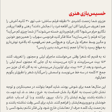
خسیس‌بازی هنری
عزیزم شما زحمت کشیدی 90 دقیقه فیلم ساختی؛ خب توی 30 ثانیه، آخرش را
هم تعریف می‌کردی! الان این آقاهه مُرد یا نجاتش دادند؟ یعنی واقعا این‌قدر
نگاتیو حرام می‌شود؟ کادر فیلم‌برداری خسته می‌شوند؟ از شما چیزی کم می‌آید؟
چرا ته فیلم را نمی‌سازید؟ مثلا فکر کنید فردوسی، سهراب را همین‌جور خونین
و مالین وسط معرکه ول می‌کرد و هیچ‌کس هم نمی‌فهمید که بالاخره نوش‌دارو
به موقع رسید یا نه! آیا عجم زنده می‌شد بدین پارسی؟
نه به قدیم که شعرا وقتی می‌خواستند ماجرای لیلی و مجنون را تعریف کنند،
153 بیت می‌سراییدند و تازه می‌رسیدند به آن جایی که مجنون، اسم لیلی را
می‌شنود و بعد از 703 بیت، برای اولین‌بار می‌بیندش، نه به الان که آن عزیز سر
جمع 12 کلمه در سه خط می‌نویسد و اسمش را می‌گذارد شعر یا دقیق‌تر بگویم
«هایکو».
این مثال‌ها همه برای شوخی بودند. شاید آدم‌ها بتوانند در محبت‌کردن و توجه
نشان‌دادن نسبت به اطرافیانشان خساست به خرج بدهند. شاید دوست
نداشته باشند پول‌هایشان را از بانک بیرون بکشند و با آن اسباب شادی
خودشان و دوروبری‌هایشان را فراهم کنند. شاید برای کسی وقت نداشته باشند و
به‌زحمت یک کلمه حرف از دهانشان خارج شود، ولی فکر نکنم بشود کسی را