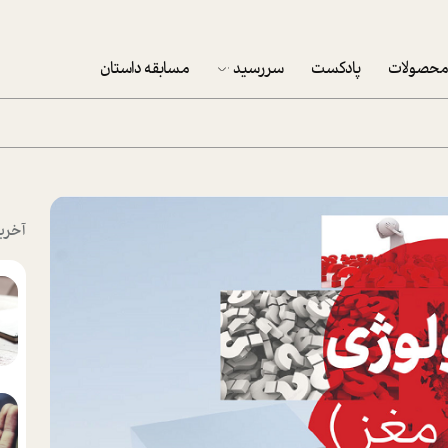
حصولات
پادکست
سررسید
مسابقه داستان
سررسید 1403
سفارش شرکتی سررسید 1403
پکيج نوروزي موفقيت
آخری
تقویم رومیزی
تقویم دیواری