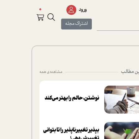
0
ورود
اشتراک مجله
ن مطالب
مشاهده ی همه
نوشتن، حالم را بهتر می‌کند
بپذير تغييرناپذير را تا بتواني
تغييرش دهي!‏