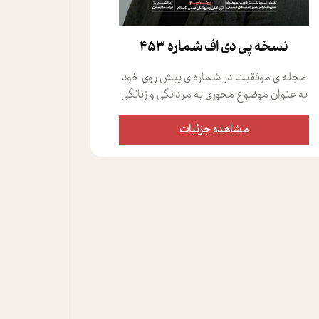
نسخه پي دي اف شماره 453
مجله ی موفقیت در شماره ی پیش روی خود
به عنوان موضوع محوری به مردانگی و زنانگی
سمی پرداخته است؛ علاوه بر این که؛ گفت و
گویی اختصاصی داشته ایم با فردین علیخواه،
مشاهده جزئیات
جامعه شناس در بخش های مختلف تلاش
کرده ایم از دریچه های گوناگون به این موضوع
مهم بپردازیم.فصل ایستگاه؛ شما را با دیدگاه
های روانشناسان و کارشناسان پیرامون
موضوع مردانگی و زنانگی سمی و نیز چالش
های پیرامون آن آشنا می کند.در بخش دو
فنجان داغ به سراغ افرادی رفته ایم که
موفقیت را در عمل به اثبات رسانده اند؛ سید
حمیدرضا محتشمی که بیست و پنجمین
سال فعالیت حرفه ای خود را در حوزه ی
کوچینگ، توسعه ی فردی و رهبری پشت سر