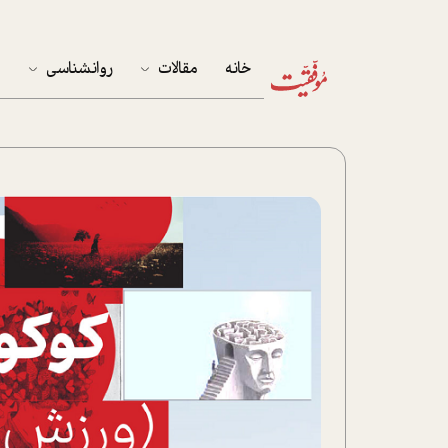
خانه
مقالات
روانشناسی
م
آخرین مقالات
تست روان‌شناسی
مهمان خانه
کوکولوژی
پرونده ویژه
زندگی
نوجوان
کار
پلاس