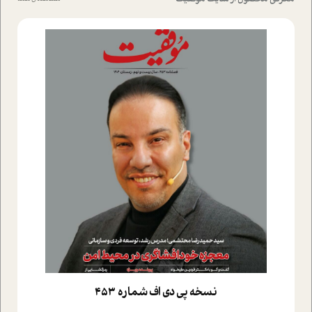
نسخه پي دي اف شماره 453