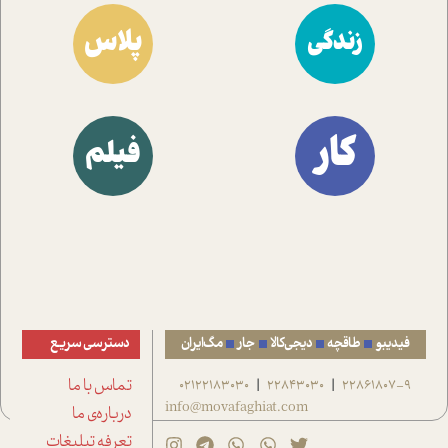
پلاس
زندگی
کار
فیلم
فیدیبو
طاقچه
دیجی‌کالا
جار
مگ‌ایران
دسترسی سریع
22861807-9
22843030
02122183030
تماس با ما
|
|
info@movafaghiat.com
درباره‌ی ما
تعرفه تبلیغات