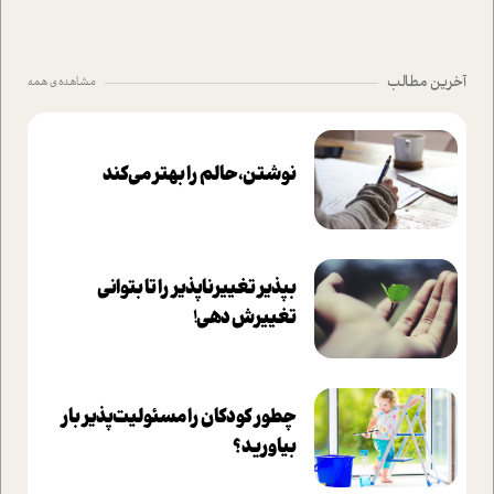
آخرین مطالب
مشاهده ی همه
نوشتن، حالم را بهتر می‌کند
بپذير تغييرناپذير را تا بتواني
تغييرش دهي!‏
چطور کودکان را مسئولیت‌پذیر بار
بیاورید؟