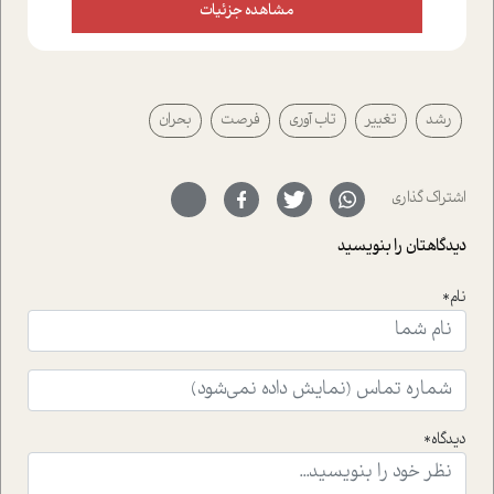
علیخواه، جامعه شناس در بخش های مختلف تلاش کرده ایم
مشاهده جزئیات
از دریچه های گوناگون به این موضوع مهم بپردازیم.فصل
ایستگاه؛ شما را با دیدگاه های روانشناسان و کارشناسان
پیرامون موضوع مردانگی و زنانگی سمی و نیز چالش های
پیرامون آن آشنا می کند.در بخش دو فنجان داغ به سراغ افرادی
رشد
تغییر
تاب آوری
فرصت
بحران
رفته ایم که موفقیت را در عمل به اثبات رسانده اند؛ سید
حمیدرضا محتشمی که بیست و پنجمین سال فعالیت حرفه
ای خود را در حوزه ی کوچینگ، توسعه ی فردی و رهبری پشت
سر نهاده است و نیز کرامت عزیز زاده؛ سفیر صلح و دوستی که
اشتراک گذاری
با رکاب زدن در بیش از هفتاد کشور و کاشتن درخت، به نماد
حمایت از محیط زیست و منابع طبیعی تبدیل گشته
دیدگاهتان را بنویسید
است.فصل روایت اجنبی ها در این شماره به دو موضوع
جذاب پرداخته است که عبارتند از جنبش آهستگی و نیز مقاله
نام*
ای که به زندگی شگفت انگیز جین گودال و تاثیرات کاوش های
ایشان در حوزه ی شامپانزه ها بر زندگی امروزی ما نگاهی
افکنده است.فصل اتاق 333 شما را پای صحبت یک تجربه ی
واقعی در ارتباط با اختلال شخصیت اسکزوئید و مشکلات و نیز
راهکارهای حل آن قرار می دهد که در اتاق درمان اتفاق افتاده
است.در فصل پایانی زیر ذره بین نیز همکاران ما تلاش کرده
دیدگاه*
اند تا در کنار مطالب سرگرمی و انگیزشی، شما را با بهترین و
موثرترین راهکارهای استفاده از هوش مصنوعی در حوزه های
مختلف کسب و کار آشنا کنند.