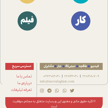
کار
فیلم
فیدیبو
طاقچه
دیجی‌کالا
جار
مگ‌ایران
دسترسی سریع
22861807-9
22843030
02122183030
تماس با ما
|
|
info@movafaghiat.com
درباره‌ی ما
تعرفه تبلیغات
© کلیه حقوق مادی و معنوی این وب‌سایت متعلق به
مجله‌ی موفقیت
است