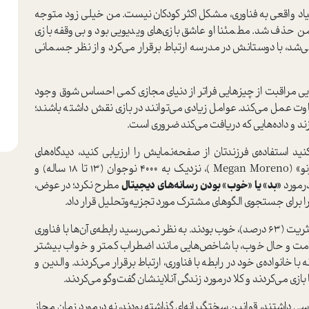
 اعتیاد واقعی به فناوری، مشکل اکثر کودکان نیست. من خیلی زود متوجه
 حذف شد. مطمئنا او عاشق بازی‌های ویدیویی بود و بی‌وقفه بازی
‌شد، با دوستانش در مدرسه ارتباط برقرار می‌کرد و از نظر جسمانی
ایی مراقبت از چیزهایی فراتر از دنیای مجازی کمی احساس شوق وجود
فاوت عمل می‌کند. عوامل زیادی می‌توانند در بازی نقش داشته باشند؛
ند و داده‌هایی که دریافت می‌کند ضروری است.
د استفاده‌ی فرزندتان از صفحه‌نمایش را ارزیابی کنید، دیدگاه‌های
روشن‌تری به‌دست می‌آید. نویسنده‌ی اصلی، «مگان مورنو» (Megan Moreno )، نزدیک به 4000 نوجوان (13 تا 18 ساله) و
 درمورد
«بد» یا «خوب» بودن رسانه‌های دیجیتال
مطرح نکرد؛ در عوض،
را برای جستجوی الگوهای مشترک مورد تجزیه‌وتحلیل قرار داد.
در این تحقیق، دو گروه متمایز وجود داشتند. یک گروه، اکثریت (63 درصد)، خوب بودند. به نظر نمی‌رسید رابطه‌ی آن‌ها با فناوری
 سلامت و حال خوب، با شاخص‌هایی مانند اضطراب کمتر و خواب بیشتر
ا خانواده‌ی خود در رابطه با فناوری، ارتباط برقرار می‌کردند. والدین و
ازی می‌کردند و کلا درمورد زندگی آنلاینشان گفت‌وگو می‌کردند.
سی داشتند، قوانین سختگیرانه‌ای گذاشته بودند، نه درمورد زمان مجاز