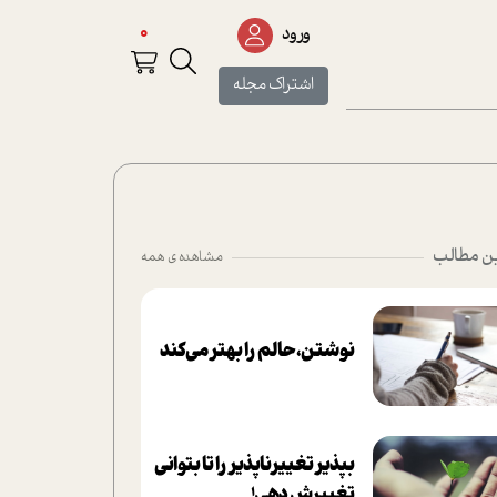
0
ورود
اشتراک مجله
ن مطالب
مشاهده ی همه
نوشتن، حالم را بهتر می‌کند
بپذير تغييرناپذير را تا بتواني
تغييرش دهي!‏