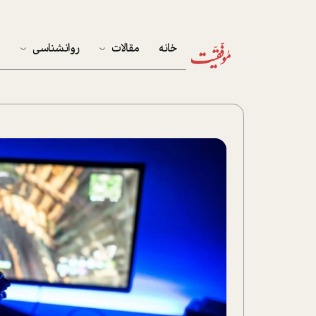
خانه
مقالات
روانشناسی
م
آخرین مقالات
تست روان‌شناسی
مهمان خانه
کوکولوژی
پرونده ویژه
زندگی
نوجوان
کار
پلاس