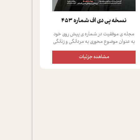
نسخه پي دي اف شماره 453
مجله ی موفقیت در شماره ی پیش روی خود
به عنوان موضوع محوری به مردانگی و زنانگی
سمی پرداخته است؛ علاوه بر این که؛ گفت و
گویی اختصاصی داشته ایم با فردین علیخواه،
مشاهده جزئیات
جامعه شناس در بخش های مختلف تلاش
کرده ایم از دریچه های گوناگون به این موضوع
مهم بپردازیم.فصل ایستگاه؛ شما را با دیدگاه
های روانشناسان و کارشناسان پیرامون
موضوع مردانگی و زنانگی سمی و نیز چالش
های پیرامون آن آشنا می کند.در بخش دو
فنجان داغ به سراغ افرادی رفته ایم که
موفقیت را در عمل به اثبات رسانده اند؛ سید
حمیدرضا محتشمی که بیست و پنجمین
سال فعالیت حرفه ای خود را در حوزه ی
کوچینگ، توسعه ی فردی و رهبری پشت سر