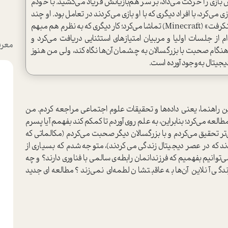
ازی را حرکت می‌داد، بر سر هم‌بازیانش فریاد می‌کشید. با خودم
ی‌کرد، با افراد دیگری که با او بازی می‌کردند در تعامل بود. او چند
روز سایر گیمرها را در ویدئوهای یوتوب درحال بازی «ماینکرفت» (Minecraft) تماشا می‌کرد؛ کار دیگری که به نظرم هم مبهم
 از جلسات اولیا و مربیان امتیازهای استثنایی دریافت می‌کرد و
معرف
ام صحبت با بزرگسالان به چشمان آن‌ها نگاه کند، ولی من هنوز
یجیتال به‌وجود آورده است.
رین راهنما، یعنی داده‌ها و تحقیقات علوم اجتماعی مراجعه کردم. من
لعه می‌کرد؛ بنابراین، به علم روی آوردم تا کمکم کند بفهمم آیا پسرم
ر تحقیق می‌کردم و با بزرگسالان دیگر صحبت می‌کردم (مکالماتی که
ودند که در عصر دیجیتال زندگی می‌کردند)، متوجه شدم که بسیاری از
توانیم بفهمیم که فرزندانمان رابطه‌ی سالمی با فناوری دارند؟ و چه
دگی آنلاین آن‌ها به عاقبتشان لطمه‌ای نمی‌زند؟ مطالعه‌ای جدید