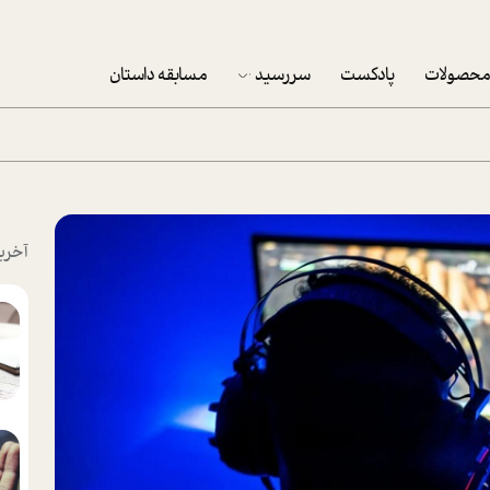
حصولات
پادکست
سررسید
مسابقه داستان
سررسید 1403
سفارش شرکتی سررسید 1403
پکيج نوروزي موفقيت
آخری
تقویم رومیزی
تقویم دیواری