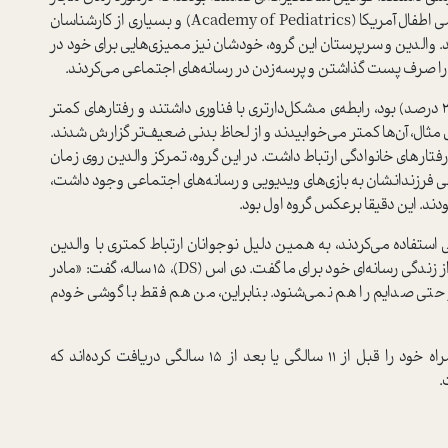
به استفاده از نمایشگرها. این همان چیزی است که آکادمی اطفال آمریکا (Academy of Pediatrics) و بسیاری از کارشناسان
. والدین و سرپرستان این گروه، خودشان نیز ممیزی‌هایی برای خود در
ری را صرف پست گذاشتن و پرسه‌زدن در رسانه‌های اجتماعی می‌کردند.
گروه دیگر در مطالعه‌ی مورنو که شامل تعداد کمتری (37 درصد) بود، رابطه‌ی مشکل‌دارتری با فناوری داشتند و رفتارهای کمتر
 مثال، آن‌ها کمتر می‌خوابیدند و از لحاظ بدنی ضعیف‌تر گزارش شدند.
 رفتارهای خانوادگی ارتباط داشت. در این گروه، تمرکز والدین روی زمان
ی فرزندانشان به بازی‌های ویدیویی و رسانه‌های اجتماعی وجود داشت،
دند. این دقیقا برعکس گروه اول بود.
استفاده می‌کردند، به همین دلیل نوجوانان ارتباط کمتری با والدین
خود داشتند. این تجربه توسط نوجوانی تکرار می‌شد که از زندگی رسانه‌ای خود برای ما گفت. دی اس (DS)، 15 ساله، گفت: «مادر
حتی صدایم را هم نمی‌شنود. بنابراین، من هم فقط با گوشی خودم
نوجوانان گروه همچنین گفتند که اولین تلفن‌های همراه خود را قبل از 11 سالگی یا بعد از 15 سالگی دریافت کرده‌اند که
.