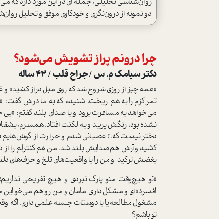
روان‌شناسی تحلیلی، جمله ای در این مورد دارد که می‌
دو نمونه از درون‌نگری و خودکاوی موفق و تحلیل روان‌شنا
چرا درونم پراز تشویش می‌شود؟
دکتر سیامک م. س / جراح قلب / 43 ساله
«همه چیز از روزی شروع شد که روی مبل دراز کشیده و غرق
تمرکزم را به‌هم ریخت. شنیدم که به مادرش گفت: «
می‌خواهد به مسافرت برود و با صدای بلند گفتم: «بی‌خیا
نشده بود، رنگش پرید و به لکنت افتاد. همسرم، بشقاب
دختر نیست که.» عصبانی شدم و حرارت از گوش‌هایم بیر
کشید و آرش هم صدایش بلند شد. من هم کنترلم را از د
بغضش ترکید و من را با واقعیت‌های تلخ و حرف‌های دلش 
«تو هیچ‌وقت منو پارک نبردی و هیچ تفریحی نداریم؛
افسرده‌ای و مشکل داری. مامان و من رو هم می‌خواین مثل
مشغول مطالعه یا با دوستات جلسه علمی داری. اگه وقت 
تو باشم؟