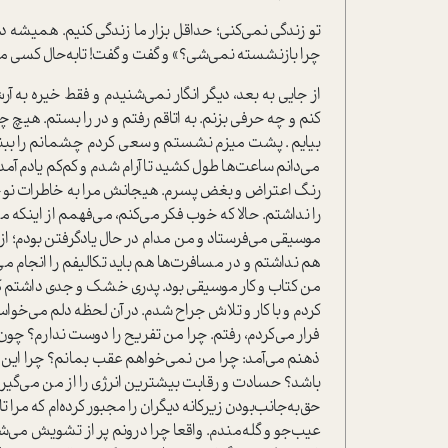
تو زندگی نمی‌کنی؛ حداقل بزار ما زندگی کنیم. همیشه 
چرا بازنشسته نمی‌شی؟» و گفت و گفت! تا‌به‌حال کسی من را
از جایی به بعد، دیگر انگار نمی‌شنیدم و فقط خیره به آ
کنم و چه حرفی بزنم. به اتاقم رفتم و در را بستم. هیچ
بیایم . پشت میزم نشستم و سعی کردم چشمانم را ببندم
می‌دانم ساعت‌ها طول کشید تا آرام شدم و کم‌کم یادم آم
رنگ اعتراض و بغض پسرم. هیجانش مرا به خاطرات نوجو
را نداشتم. حالا که خوب فکر می‌کنم، می‌فهمم از اینکه 
موسیقی می‌فرستاد و من مدام در حال یادگرفتن بودم؛ از
هم نداشتم و در مسافرت‌ها هم باید تکالیفم را انجام م
کردم و با کار و تلاش جراح شدم. در آن لحظه دلم می‌خواست
فرار می‌کردم، رفتم. چرا من تفریح را دوست ندارم؟ چون
ذهنم می‌آمد: چرا من نمی‌خواهم عقب بمانم؟ چرا این‌قد
باشد؟ حسادت و رقابت بیشترین انرژی را از من می‌گیرد
حق‌به‌جانب‌بودن زیرکانه دیگران را مجبور کرده‌ام که 
عیب‌جو و گله‌مندم. واقعا چرا درونم پر از تشویش می‌