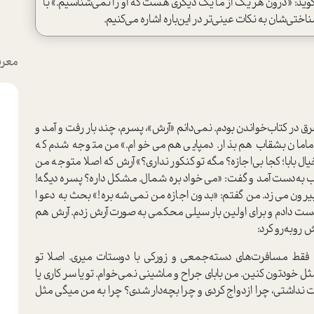
گوید: «درون هر یک از ما یک دیگری‌ هست که او را نمی‌شناسیم.» با
ختی‌شان به نکات عینی‌تر در این‌باره اشاره می‌کنیم.
معرف
 در کتاب‌خواندن بودم. نمی‌دانم «آرش»، پسرم، چند بار رفت و آمد و
مامان بشقاب هم بذار. دمپایی هم می‌خوام.» من متوجه شدم که
ل بابا؛ کجا بی‌اجازه؟ مگه تو کنکور نداری؟» آرش که اصلا متوجه من
 به‌دست آمد و گفت: «می‌خواد بره شمال. مشکل داره؟ پسره دیگه!
ون می‌زد. من گفتم: «بدون ‌اجازه من نمی‌شه بره!» بحث به دعوا
ست دادم و برای اولین بار سیلی محکمی به صورت آرش زدم. آرش هم
روبه‌رو کرد:
 فقط مسافرت‌های دسته‌جمعی و زورکی با دوستات میری. اصلا تو
 خودتون کنین. من بابای جراح و ماشینی نمی‌خوام. تو یا سر کاری یا
نداشتی، چرا ازدواج کردی و چرا بچه‌دار شدی؟ چرا به من میگی مثل