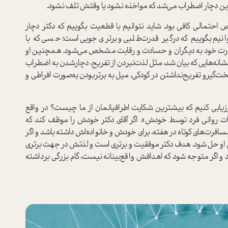
ر از این دچار اضطراب می‌شد که مواخذه نشود یا وقتش تلف نشود.
احتمالی کافی بود. شاید نتوانیم با قطعیت بگوییم که دکتر دچار
نیم بگوییم که درگیر قدرت‌طلبی و برتری‌جویی است؛ حسی که با
 قدرت خود به دیگران و حسادت و رقابت مشخص می‌شود. همچنین او
انه‌هایی که بیان شد، مثل لذت‌نبردن از تفریح، دچار‌شدن به اضطراب
ت‌گیرو تفریح‌نداشتن در کودکی، میل به برتر‌بودن به‌صورت افراطی و
زیابی کنیم که بیشترین شکایت اطرافیانمان از ما چیست؟ در واقع
ات روانی فرد توسط خودش». اگر آقای دکتر خودش را موظف کند که
ا مسافرت‌های کوتاه در هفته، برای خودش و خانواده‌اش داشته باشد و اگر
ل او حل شود. هدف دکتر موفقیت و برتری است و لذتش در جهت برتری
 و اگر متوجه شود که اهدافش واقع‌بینانه نیست، گام بزرگی برداشته