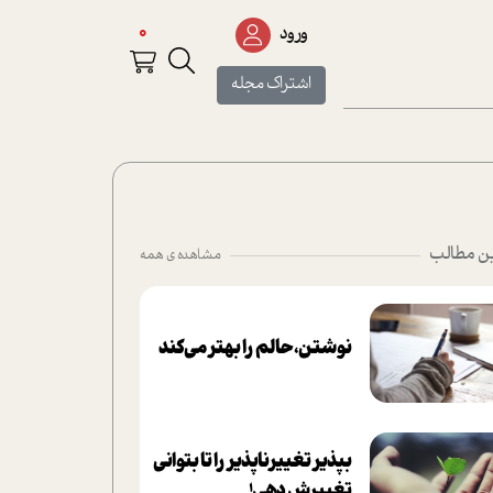
0
ورود
اشتراک مجله
ن مطالب
مشاهده ی همه
نوشتن، حالم را بهتر می‌کند
بپذير تغييرناپذير را تا بتواني
تغييرش دهي!‏