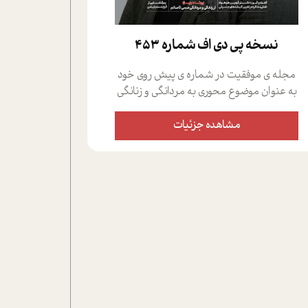
نسخه پي دي اف شماره 453
مجله ی موفقیت در شماره ی پیش روی خود
به عنوان موضوع محوری به مردانگی و زنانگی
سمی پرداخته است؛ علاوه بر این که؛ گفت و
گویی اختصاصی داشته ایم با فردین علیخواه،
مشاهده جزئیات
جامعه شناس در بخش های مختلف تلاش
کرده ایم از دریچه های گوناگون به این موضوع
مهم بپردازیم.فصل ایستگاه؛ شما را با دیدگاه
های روانشناسان و کارشناسان پیرامون
موضوع مردانگی و زنانگی سمی و نیز چالش
های پیرامون آن آشنا می کند.در بخش دو
فنجان داغ به سراغ افرادی رفته ایم که
موفقیت را در عمل به اثبات رسانده اند؛ سید
حمیدرضا محتشمی که بیست و پنجمین
سال فعالیت حرفه ای خود را در حوزه ی
کوچینگ، توسعه ی فردی و رهبری پشت سر