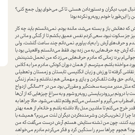
دنبال عیب دیگران و دستوردادن هستی. تا کی می‌خوای پول جمع کنی؟
 این‌طور با خودم روبه‌رو نکرده بود!
رش که دهانش باز و بسته می‌شد، مانده بودم. نمی‌دانستم باید چه کار
 چیز جز سکوت نبود. سعی کردم نفس عمیق بکشم تا از گنگی و ماتی در
 و حرف‌های آرش را به‌یاد بیاورم. نمی‌دانم چند ساعت گذشت، ولی
د که آرش چه حرف‌هایی به من زده بود. فقط می‌دانستم واقعیتی بود با
انی‌ام برد؛ زمانی که مادرم حرف‌هایی می‌زد که من تحمل شنیدنش
مورد مواخذه باشم، میترسم. از همان دوران کودکی، مادرم مرا به کلاس
 نقاشی گرفته تا ورزش و زبان انگلیسی. تابستان و زمستان و تعطیلی
ی‌دادم. حق وقت تلف‌کردن و بازی و مهمانی هم نداشتم و تمام زندگی
من کتاب و کار موسیقی بود. پدری خشک و جدی داشتم که مثل مدیر مدرسه سخت‌گیر و مقرراتی بود. من در 22سالگی ازدواج
 با درونم بی‌رو‌دربایستی روبه‌رو شوم و به سراغ چیزهایی که از آن‌ها
 اضطراب می‌گیرم و احساس می‌کنم وقتم تلف می‌شود. حالا چرا‌ها به
ر خرج می‌کنم تا ماشین مدل بالا داشته باشم و خانه‌ام از همه بهتر
! چرا از تخریب‌کردن و شرمنده‌کردن دیگران لذت می‌برم؟ همیشه با
مرا تایید کنند، چون من تشنه ستایش هستم. آرش درست می‌گفت که من
شود؟ هجوم چراها سرم را سنگین کرد و فکر می‌کردم مادرم می‌خواهد