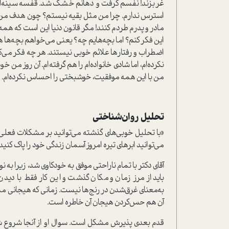
غر بزند! نفسم گرفت و دهانم خشک شد. قفسه سینه‌ام
استرس ندارم. چرا من مثل بقیه نیستم؟ چون هدف من بر
مادر و پدرم طردم کنند! مگر قانون دنیا این است که همه
این فکر کنم؟ اما بچه‌هایم چه؟ یعنی می‌خواهم بچه‌ه
اضطراب و رفتارها علائم خوبی نیستند. هر چه فکر می‌ک
نکرده‌ام، اما شادی خانواده‌ام را هم گرفته‌ام. آن روز من 
من با این همه موفقیت، خوشبختی را احساس نکرده‌ام. من
تحلیل روان‌شناختی
«با تحلیل خوبی‌های گذشته می‌توانید بر مشکلات فعلی غ
می‌توانید ابرهای تیره‌ امروز آسمان زندگی خود را پاک کنید
آقای دکتر با تمام ناراحتی موفق به خودکاوی شد، زیرا به 
باید از مرز زمان و مکان گذشت و این کار فقط با دیدن
به‌معنای غرق‌شدن در رنج‌ها نیست. زمانی که هیجانی مشا
آن هم حس‌کردن هیجان آن خاطره است.
قدم بعدی پذیرش مشکل است. سوال او از آنجا شروع شد