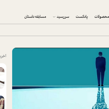
حصولات
پادکست
سررسید
مسابقه داستان
سررسید 1403
سفارش شرکتی سررسید 1403
پکيج نوروزي موفقيت
آخری
تقویم رومیزی
تقویم دیواری