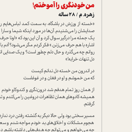
من خود‌نگری را آموختم!
زهره. م / 28 ساله
«خسته از ورزش در باشگاه، به سمت کمد لباس‌هایم رف
صدایشان را می‌شنیدم. آن‌ها در مورد اینکه شیما و سار
یک جمله مرا درگیر سوال کرد و آن این بود که «اونا حرف 
اشاره با هم حرف می‌زنن.» فکر کردم مگر می‌شود؟ آدم ب
روانم چه می‌گذرد و حال دلم چطور است؟ و یک صدایی انگا
دل تنهات خرابه!»
در اندرون من خسته دل ندانم کيست
که من خموشم و او در فغان و در غوغاست
از همان روز تمام هدفم شد درون‌نگری و کند‌و‌کاو خودم و ف
همیشه کادوهای همان تظاهرات دروغین را می‌کندم و تحویل 
گرفتم.
مسیر سختی بود ولی حالا دیگر به گذشته رفتن درد ندارد و 
هجوم مشکلات و اخلاق‌های بد خودم مواجه شدم و سعی
چه می‌خواهم و می‌توانم چه هدف‌هایی داشته باشم. دی