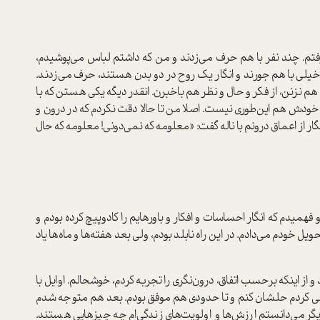
تم. چند نفر با هم حرف می‌زدند و من که داشتم لباس می‌پوشیدم،
ا خیلی با هم جورند و انگار یک روح در دو بدن هستند، حرف می‌زدند.
هم نزنن، از فکر و حال و نظر هم باخبرن. انقدر دیگه یکی هستن که با
ا خودش هم این‌طوری نیست. اصلا من تا حالا دقت نکردم که در درون و
ر از اعماق درونم با ناله گفت: «معلومه که نمی‌دونی! معلومه که حال
همیدم که انگار احساسات و افکار و باور‌هایم را کادو‌پیچ کرده بودم و
خودم می‌دادم. در این راه نابلد بودم، ولی بعد هفته‌ها و ماه‌ها یاد
از اینکه بر‌حسب اتفاق، درون‌نگری را تجربه کردم، خوشحالم. اوایل با
 کردم حلشان کنم و تا حدودی هم موفق بودم. بعد هم متوجه شدم
گر می‌دانستم ارزش‌ها و اولویت‌های زندگی‌ام چه چیزهایی هستند.