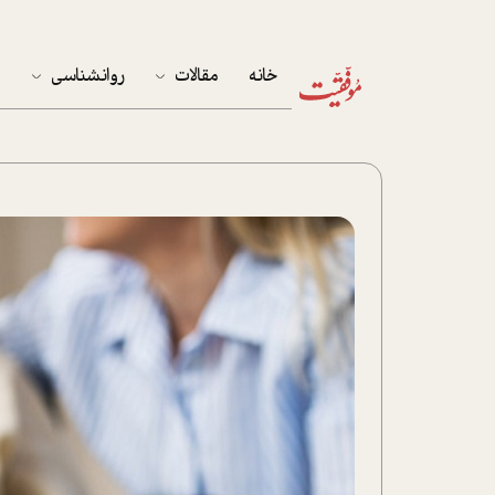
خانه
مقالات
روانشناسی
م
آخرین مقالات
تست روان‌شناسی
مهمان خانه
کوکولوژی
پرونده ویژه
زندگی
نوجوان
کار
پلاس