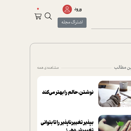
0
ورود
اشتراک مجله
ن مطالب
مشاهده ی همه
نوشتن، حالم را بهتر می‌کند
بپذير تغييرناپذير را تا بتواني
تغييرش دهي!‏