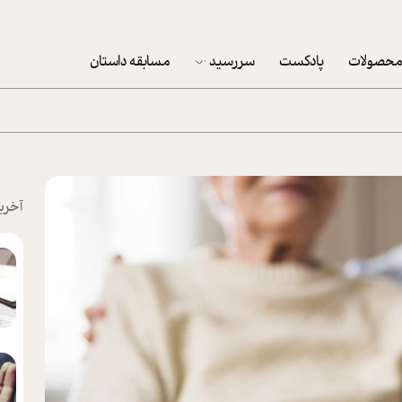
حصولات
پادکست
سررسید
مسابقه داستان
سررسید 1403
سفارش شرکتی سررسید 1403
پکيج نوروزي موفقيت
آخری
تقویم رومیزی
تقویم دیواری