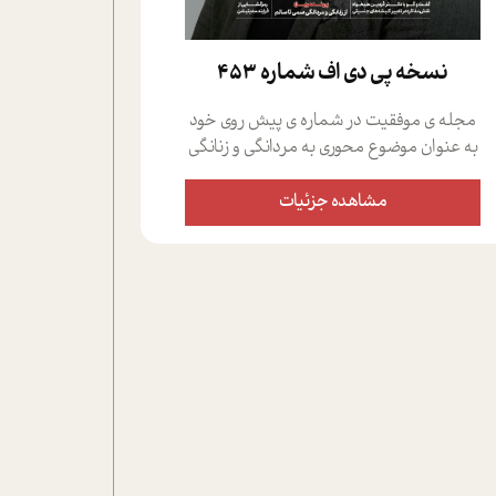
نسخه پي دي اف شماره 453
مجله ی موفقیت در شماره ی پیش روی خود
به عنوان موضوع محوری به مردانگی و زنانگی
سمی پرداخته است؛ علاوه بر این که؛ گفت و
گویی اختصاصی داشته ایم با فردین علیخواه،
مشاهده جزئیات
جامعه شناس در بخش های مختلف تلاش
کرده ایم از دریچه های گوناگون به این موضوع
مهم بپردازیم.فصل ایستگاه؛ شما را با دیدگاه
های روانشناسان و کارشناسان پیرامون
موضوع مردانگی و زنانگی سمی و نیز چالش
های پیرامون آن آشنا می کند.در بخش دو
فنجان داغ به سراغ افرادی رفته ایم که
موفقیت را در عمل به اثبات رسانده اند؛ سید
حمیدرضا محتشمی که بیست و پنجمین
سال فعالیت حرفه ای خود را در حوزه ی
کوچینگ، توسعه ی فردی و رهبری پشت سر