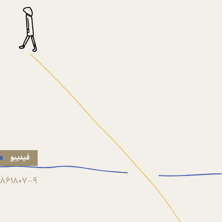
فیدیبو
861807-9