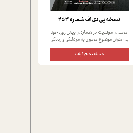
نسخه پي دي اف شماره 453
مجله ی موفقیت در شماره ی پیش روی خود
به عنوان موضوع محوری به مردانگی و زنانگی
سمی پرداخته است؛ علاوه بر این که؛ گفت و
گویی اختصاصی داشته ایم با فردین علیخواه،
مشاهده جزئیات
جامعه شناس در بخش های مختلف تلاش
کرده ایم از دریچه های گوناگون به این موضوع
مهم بپردازیم.فصل ایستگاه؛ شما را با دیدگاه
های روانشناسان و کارشناسان پیرامون
موضوع مردانگی و زنانگی سمی و نیز چالش
های پیرامون آن آشنا می کند.در بخش دو
فنجان داغ به سراغ افرادی رفته ایم که
موفقیت را در عمل به اثبات رسانده اند؛ سید
حمیدرضا محتشمی که بیست و پنجمین
سال فعالیت حرفه ای خود را در حوزه ی
کوچینگ، توسعه ی فردی و رهبری پشت سر