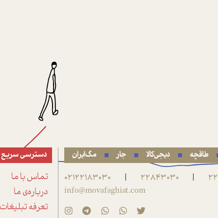
طاقچه
دیجی‌کالا
جار
مگ‌ایران
دسترسی سریع
22
22843030
02122183030
تماس با ما
|
|
info@movafaghiat.com
درباره‌ی ما
تعرفه تبلیغات