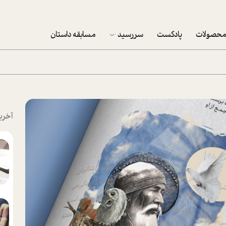
حصولات
پادکست
سررسید
مسابقه داستان
سررسید 1403
سفارش شرکتی سررسید 1403
پکيج نوروزي موفقيت
آخری
تقویم رومیزی
تقویم دیواری