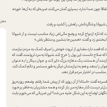
اقا چون صدا ندارد، بسیاری گمان می‌کنند ضربه‌ای که به آن‌ها خورده،
معرف
دن شیوانا و شاگردانش، راهش را کشید و رفت.
گفت که تازه ازدواج کرده و وضع مالی‌اش زیاد مناسب نیست و از شیوانا
ا لبخندی زد و گفت: «همین‌جا بنشین و منتظر باش.»
گفت که قصد دارد مقداری از ثروت خودش را صرف کمک به مردم نیازمند
ا که صلاح دانست، این پول را خرج کند. شیوانا به مرد ثروتمند گفت که
ازمند آن هستند، یک مغازه بزرگ دایر کند و جوان بیکار را به عنوان
ق جوان را بدهد و هم به نیازمندان دیگر به طور مستمر و دائم کمک کند.
ناسب در اختیار مردم قرار دهد.
فسرده گفت: «استاد! از آن روزی که از پیش شما رفتم، وضعم روز‌به‌روز
مل‌تر درست کنار مغازه من باز کرده و همه مشتریان به‌خاطر برخورد
ناگهان اوضاع به این شکل علیه من شد؟ این ضرباتی که می‌خورم بابت