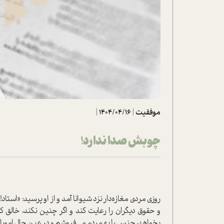
تحلیل فیلم
شیوانا
داستان
موفقیت
|
1404/04/16
|
چوبش صدا ندارد!
روزی مردی مغازه‌دار نزد شیوانا آمد و از او پرسید: «استاد
و حقوق دیگران را رعایت کند و اگر چنین نکند، خالق کا
بخواهد، جنس را به مردم می‌فروشم و در عین حال امور