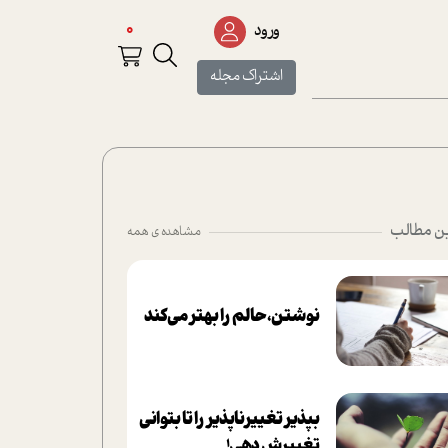
0
ورود
اشتراک مجله
ن مطالب
مشاهده ی همه
نوشتن، حالم را بهتر می‌کند
بپذير تغييرناپذير را تا بتواني
تغييرش دهي!‏