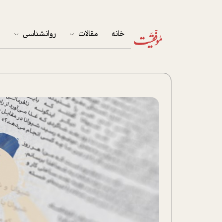
خانه
مقالات
روانشناسی
م
آخرین مقالات
تست روان‌شناسی
مهمان خانه
کوکولوژی
پرونده ویژه
زندگی
نوجوان
کار
پلاس