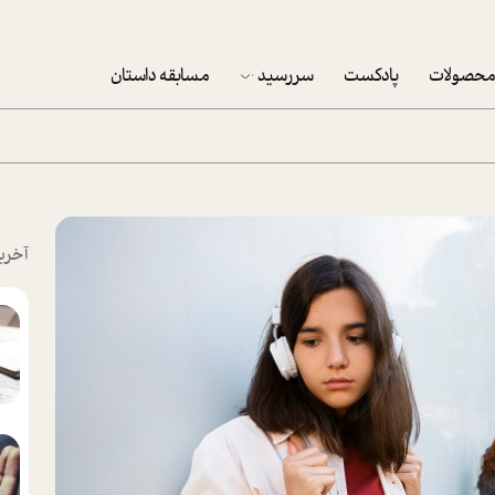
حصولات
پادکست
سررسید
مسابقه داستان
سررسید 1403
سفارش شرکتی سررسید 1403
پکيج نوروزي موفقيت
آخری
تقویم رومیزی
تقویم دیواری