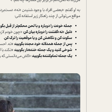
می‌زند که نمی‌دانم در برابر این فشارها چه کنم؟»
به او گفتم: «بعضی افراد با وجود شنیدن «نه»، دست‌بردا
مواقع می‌توانی از چند راهکار زیر استفاده کنی:
جمله خودت را دوباره و با لحن محکم‌تر از قبل بگو:
دلیل «نه»‌گفتنت را دوباره بیان کن:
«چون خودم لازم 
سکوت کن و نگاهش کن و یا موقعیت را ترک کن.
پس از جمله همدلانه خود مجدد بگویید: «
نه.
احساس
شوخی کنید و یک جمله خنده‌دار بگویید: «
نکند با 
یک جمله تمام‌کننده بگویید:
«کاش می‌دانستی که وق