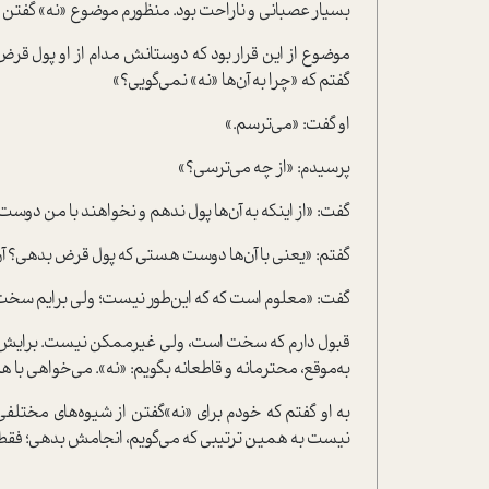
بسیار عصبانی و ناراحت بود. منظورم موضوع «نه» گفتن 
موضوع از این قرار بود که دوستانش مدام از او پول قرض م
‌گفتم که «چرا به آن‌ها «نه» نمی‌گویی؟»
او گفت: «می‌ترسم.»
پرسیدم: «از چه می‌ترسی؟»
گفت: «از اینکه به آن‌ها پول ندهم و نخواهند با من دوس
گفتم: «یعنی با آن‌ها دوست هستی که پول قرض بدهی؟ آن‌
گفت: «معلوم است که که این‌طور نیست؛ ولی برایم سخت 
قبول دارم که سخت است، ولی غیر‌ممکن نیست. برایش گفت
به‌موقع، محترمانه و قاطعانه بگویم: «نه». می‌خواهی با ه
به او گفتم که خودم برای «نه»‌گفتن از شیوه‌های مختلفی ا
نیست به همین ترتیبی که می‌گویم، انجامش بدهی؛ فقط ب