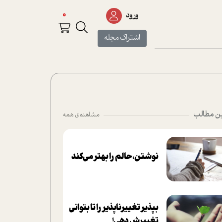
0
ورود
اشتراک مجله
ن مطالب
مشاهده ی همه
نوشتن، حالم را بهتر می‌کند
بپذير تغييرناپذير را تا بتواني
تغييرش دهي!‏