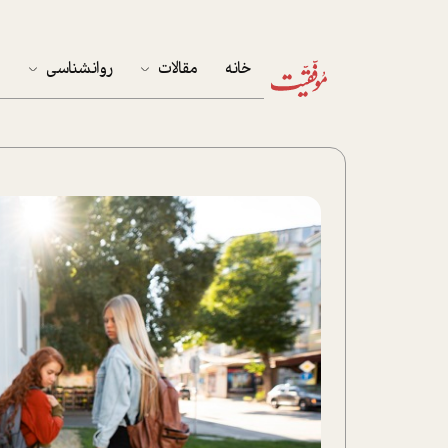
خانه
مقالات
روانشناسی
م
آخرین مقالات
تست روان‌شناسی
مهمان خانه
کوکولوژی
پرونده ویژه
زندگی
نوجوان
کار
پلاس