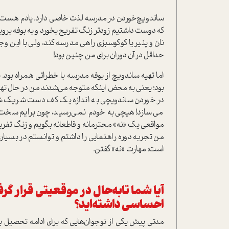
ساندویچ‌خوردن در مدرسه لذت خاصی دارد. یادم هست د
که دوست داشتیم زودتر زنگ تفریح بخورد و به بوفه بروی
نان و پنیر یا کوکو‌سبزی راهی مدرسه کند، ولی با این و
حداقل در آن دوران برای من چنین بود!
اما تهیه ساندویچ از بوفه مدرسه با خطراتی همراه ب
بود؛ یعنی به محض اینکه متوجه می‌شدند من در حال ته
در خوردن ساندویچی به اندازه یک کف دست شریک شو
می‌سازد! هیچی به خودم نمی‌رسید، چون برایم سخت بو
مواقعی یک «نه» محترمانه و قاطعانه بگویم و زنگ تفریح
من تجربه دوره راهنمایی را داشتم و توانستم در بسیار
است: مهارت «نه» گفتن.
آیا شما تابه‌حال در موقعیتی قرار گرف
احساسی داشته‌اید؟
مدتی پیش یکی از نوجوان‌هایی که برای ادامه تحصیل