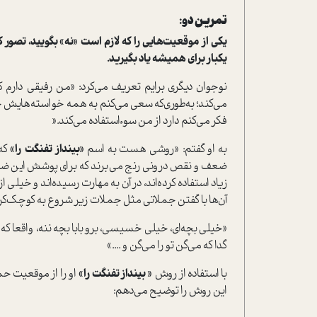
تمرین دو:
یکی از موقعیت‌هایی را که لازم است «نه» بگویید، تصور کنی
یکبار برای همیشه یاد بگیرید.
نوجوان دیگری برایم تعریف می‌کرد: «من رفیقی دارم 
می‌کند؛ به‌طوری‌که سعی می‌کنم به همه خواسته‌هایش 
فکر می‌کنم دارد از من سوءاستفاده می‌کند.«
به او گفتم: «روشی هست به اسم
«بینداز تفنگت را»
که 
ضعف و نقص درونی رنج می‌برند که برای پوشش این ضعف
زیاد استفاده کرده‌اند، در آن به مهارت رسیده‌اند و خیلی 
آن‌ها با گفتن جملاتی مثل جملات زیر شروع به کوچک‌کرد
«خیلی بچه‌ای، خیلی خسیسی، برو بابا بچه ننه، واقعا ک
گدا که می‌گن تو را می‌گن و ....»
با استفاده از روش
« بینداز تفنگت را»
او را از موقعیت حم
این روش را توضیح می‌دهم: