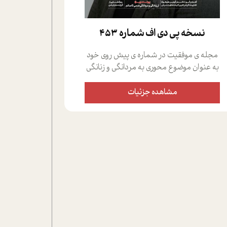
نسخه پي دي اف شماره 453
مجله ی موفقیت در شماره ی پیش روی خود
به عنوان موضوع محوری به مردانگی و زنانگی
سمی پرداخته است؛ علاوه بر این که؛ گفت و
گویی اختصاصی داشته ایم با فردین علیخواه،
مشاهده جزئیات
جامعه شناس در بخش های مختلف تلاش
کرده ایم از دریچه های گوناگون به این موضوع
مهم بپردازیم.فصل ایستگاه؛ شما را با دیدگاه
های روانشناسان و کارشناسان پیرامون
موضوع مردانگی و زنانگی سمی و نیز چالش
های پیرامون آن آشنا می کند.در بخش دو
فنجان داغ به سراغ افرادی رفته ایم که
موفقیت را در عمل به اثبات رسانده اند؛ سید
حمیدرضا محتشمی که بیست و پنجمین
سال فعالیت حرفه ای خود را در حوزه ی
کوچینگ، توسعه ی فردی و رهبری پشت سر