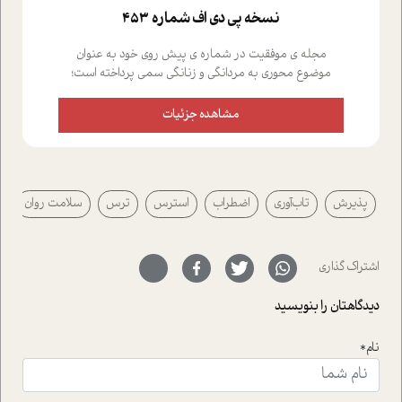
نسخه پي دي اف شماره 453
مجله ی موفقیت در شماره ی پیش روی خود به عنوان
موضوع محوری به مردانگی و زنانگی سمی پرداخته است؛
علاوه بر این که؛ گفت و گویی اختصاصی داشته ایم با فردین
علیخواه، جامعه شناس در بخش های مختلف تلاش کرده ایم
مشاهده جزئیات
از دریچه های گوناگون به این موضوع مهم بپردازیم.فصل
ایستگاه؛ شما را با دیدگاه های روانشناسان و کارشناسان
پیرامون موضوع مردانگی و زنانگی سمی و نیز چالش های
پیرامون آن آشنا می کند.در بخش دو فنجان داغ به سراغ افرادی
پذیرش
تاب‌آوری
اضطراب
استرس
ترس
سلامت روان
رفته ایم که موفقیت را در عمل به اثبات رسانده اند؛ سید
حمیدرضا محتشمی که بیست و پنجمین سال فعالیت حرفه
ای خود را در حوزه ی کوچینگ، توسعه ی فردی و رهبری پشت
سر نهاده است و نیز کرامت عزیز زاده؛ سفیر صلح و دوستی که
اشتراک گذاری
با رکاب زدن در بیش از هفتاد کشور و کاشتن درخت، به نماد
حمایت از محیط زیست و منابع طبیعی تبدیل گشته
دیدگاهتان را بنویسید
است.فصل روایت اجنبی ها در این شماره به دو موضوع
جذاب پرداخته است که عبارتند از جنبش آهستگی و نیز مقاله
نام*
ای که به زندگی شگفت انگیز جین گودال و تاثیرات کاوش های
ایشان در حوزه ی شامپانزه ها بر زندگی امروزی ما نگاهی
افکنده است.فصل اتاق 333 شما را پای صحبت یک تجربه ی