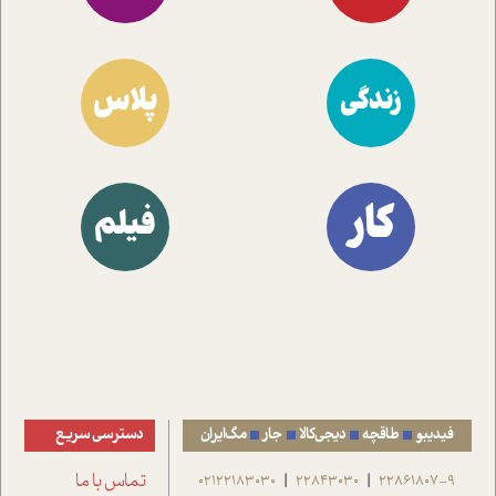
پلاس
زندگی
کار
فیلم
فیدیبو
طاقچه
دیجی‌کالا
جار
مگ‌ایران
دسترسی سریع
22861807-9
22843030
02122183030
تماس با ما
|
|