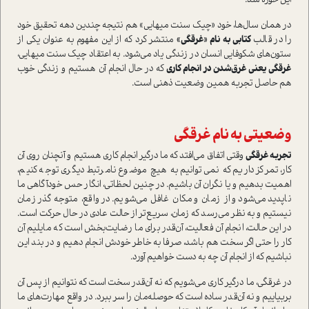
این حوزه شد.
در همان سال‌ها، خود «چیک سنت میهایی» هم نتیجه چندین دهه تحقیق خود
را در قالب
کتابی به نام «غرقگی»
منتشر کرد که از این مفهوم به عنوان یکی از
ستون‌های شکوفایی انسان در زندگی یاد می‌شود. به اعتقاد چیک سنت میهایی،
غرقگی یعنی غرق‌شدن در انجام کاری
که در حال انجام آن هستیم و زندگی خوب
هم حاصل تجربه همین وضعیت ذهنی است.
وضعیتی به نام غرقگی
تجربه غرقگی
وقتی اتفاق می‌افتد که ما درگیر انجام کاری هستیم و آنچنان روی آن
کار، تمرکز داریم که نمی‌توانیم به هیچ موضوع نامرتبط دیگری توجه کنیم،
اهمیت بدهیم و یا نگران آن باشیم. در چنین لحظاتی، انگار حس خودآگاهی ما
ناپدید می‌شود و از زمان و مکان غافل می‌شویم. در واقع، متوجه گذر زمان
نیستیم و به نظر می‌رسد که زمان، سریع‌تر از حالت عادی در حال حرکت است.
در این حالت، انجام آن فعالیت، آن‌قدر برای ما رضایت‌بخش است که مایلیم آن
کار را حتی اگر سخت هم باشد، صرفا به خاطر خودش انجام دهیم و در بند این
نباشیم که از انجام آن چه به دست خواهیم آورد.
در غرقگی، ما درگیر کاری می‌شویم که نه آن‌قدر سخت است که نتوانیم از پس آن
بربیاییم و نه آن‌قدر ساده است که حوصله‌مان را سر ببرد. در واقع مهارت‌های ما