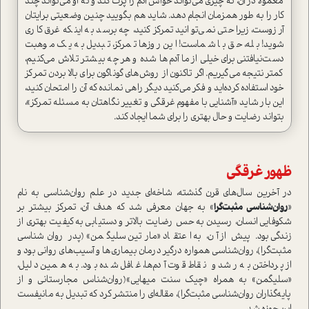
معمولا در آن، نه چیزی می‌تواند حواس آدم را پرت کند و نه او می‌تواند چند
کار را به طور همزمان انجام ‌دهد. شاید هم بگویید چنین وضعیتی برایتان
آرزوست، زیرا حتی نمی‌توانید تمرکز کنید، چه برسد به اینکه غرق کاری
شوید! بله، حق با شماست! این روزها تمرکز، تبدیل به یک موهبت
دست‌نیافتنی برای خیلی از ما آدم‌ها شده و هر چه بیشتر تلاش می‌کنیم،
کمتر نتیجه می‌گیریم. اگر تاکنون از روش‌های گوناگون برای بالا بردن تمرکز
خود استفاده کرده‌اید و فکر می‌کنید دیگر راهی نمانده که آن را امتحان کنید،
این بار شاید «آشنایی با مفهوم غرقگی و تغییر نگاهتان به مسئله تمرکز»،
بتواند رضایت و حال بهتری را برای شما ایجاد کند.
ظهور غرقگی
در آخرین سال‌های قرن گذشته، شاخه‌ای جدید در علم روان‌شناسی به نام
«
روان‌شناسی مثبت‌گرا
» به جهان معرفی شد که هدف آن، تمرکز بیشتر بر
شکوفایی انسان، رسیدن به حس رضایت بالاتر و دستیابی به کیفیت بهتری از
زندگی بود. پیش از آن، به اعتقاد «مارتین سلیگمن» (پدر روان‌شناسی
مثبت‌گرا)، روان‌شناسی همواره درگیر درمان بیماری‌ها و آسیب‌های روانی بود و
از پرداختن به رشد و نقاط قوت آدم‌ها، غافل شده بود. به همین دلیل،
«سلیگمن» به همراه «چیک سنت میهایی»(روان‌شناس مجارستانی و از
پایه‌گذاران روان‌شناسی مثبت‌گرا)، مقاله‌ای را منتشر کرد که تبدیل به مانیفست