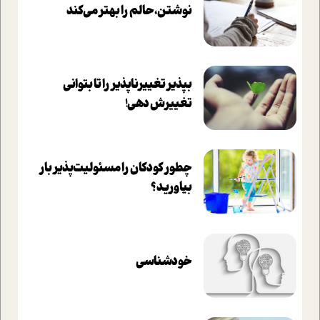
نوشتن، حالم را بهتر می‌کند
بپذير تغييرناپذير را تا بتواني
تغييرش دهي!‏
چطور کودکان را مسئولیت‌پذیر بار
بیاورید؟
خودشناسی