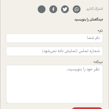
ای خود را در حوزه ی کوچینگ، توسعه ی فردی و رهبری پشت
سر نهاده است و نیز کرامت عزیز زاده؛ سفیر صلح و دوستی که
اشتراک گذاری
با رکاب زدن در بیش از هفتاد کشور و کاشتن درخت، به نماد
حمایت از محیط زیست و منابع طبیعی تبدیل گشته
دیدگاهتان را بنویسید
است.فصل روایت اجنبی ها در این شماره به دو موضوع
جذاب پرداخته است که عبارتند از جنبش آهستگی و نیز مقاله
نام*
ای که به زندگی شگفت انگیز جین گودال و تاثیرات کاوش های
ایشان در حوزه ی شامپانزه ها بر زندگی امروزی ما نگاهی
افکنده است.فصل اتاق 333 شما را پای صحبت یک تجربه ی
واقعی در ارتباط با اختلال شخصیت اسکزوئید و مشکلات و نیز
راهکارهای حل آن قرار می دهد که در اتاق درمان اتفاق افتاده
است.در فصل پایانی زیر ذره بین نیز همکاران ما تلاش کرده
دیدگاه*
اند تا در کنار مطالب سرگرمی و انگیزشی، شما را با بهترین و
موثرترین راهکارهای استفاده از هوش مصنوعی در حوزه های
مختلف کسب و کار آشنا کنند.