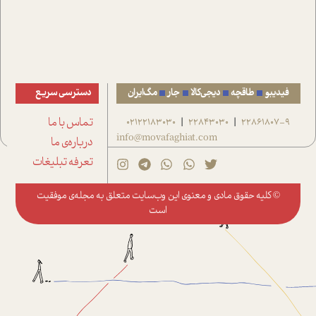
فیدیبو
طاقچه
دیجی‌کالا
جار
مگ‌ایران
دسترسی سریع
22861807-9
22843030
02122183030
تماس با ما
|
|
info@movafaghiat.com
درباره‌ی ما
تعرفه تبلیغات
© کلیه حقوق مادی و معنوی این وب‌سایت متعلق به
مجله‌ی موفقیت
است