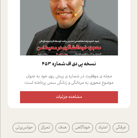
نسخه پي دي اف شماره 453
مجله ی موفقیت در شماره ی پیش روی خود به عنوان
موضوع محوری به مردانگی و زنانگی سمی پرداخته است؛
علاوه بر این که؛ گفت و گویی اختصاصی داشته ایم با فردین
علیخواه، جامعه شناس در بخش های مختلف تلاش کرده ایم
مشاهده جزئیات
از دریچه های گوناگون به این موضوع مهم بپردازیم.فصل
ایستگاه؛ شما را با دیدگاه های روانشناسان و کارشناسان
پیرامون موضوع مردانگی و زنانگی سمی و نیز چالش های
پیرامون آن آشنا می کند.در بخش دو فنجان داغ به سراغ افرادی
غرقگی
اعتیاد
خودآگاهی
هدف
تمرکز
حواس‌پرتی
رفته ایم که موفقیت را در عمل به اثبات رسانده اند؛ سید
حمیدرضا محتشمی که بیست و پنجمین سال فعالیت حرفه