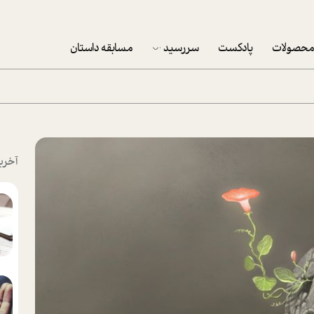
حصولات
پادکست
سررسید
مسابقه داستان
سررسید 1403
سفارش شرکتی سررسید 1403
پکيج نوروزي موفقيت
آخری
تقویم رومیزی
تقویم دیواری