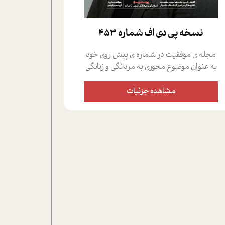
نسخه پي دي اف شماره 453
مجله ی موفقیت در شماره ی پیش روی خود
به عنوان موضوع محوری به مردانگی و زنانگی
سمی پرداخته است؛ علاوه بر این که؛ گفت و
گویی اختصاصی داشته ایم با فردین علیخواه،
مشاهده جزئیات
جامعه شناس در بخش های مختلف تلاش
کرده ایم از دریچه های گوناگون به این موضوع
مهم بپردازیم.فصل ایستگاه؛ شما را با دیدگاه
های روانشناسان و کارشناسان پیرامون
موضوع مردانگی و زنانگی سمی و نیز چالش
های پیرامون آن آشنا می کند.در بخش دو
فنجان داغ به سراغ افرادی رفته ایم که
موفقیت را در عمل به اثبات رسانده اند؛ سید
حمیدرضا محتشمی که بیست و پنجمین
سال فعالیت حرفه ای خود را در حوزه ی
کوچینگ، توسعه ی فردی و رهبری پشت سر