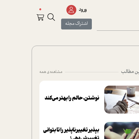
0
ورود
اشتراک مجله
ن مطالب
مشاهده ی همه
نوشتن، حالم را بهتر می‌کند
بپذير تغييرناپذير را تا بتواني
تغييرش دهي!‏