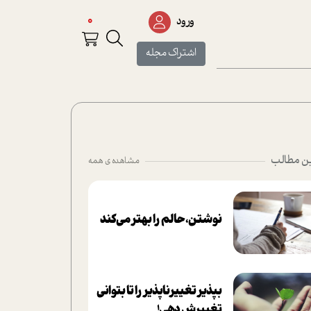
0
ورود
اشتراک مجله
ن مطالب
مشاهده ی همه
نوشتن، حالم را بهتر می‌کند
بپذير تغييرناپذير را تا بتواني
تغييرش دهي!‏