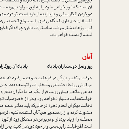
چیزهایی هستی که بعضا دیگران هم دارند و متاسفانه خود را
آن است که تو بخواهی خود را به این موارد بیهوده م
دورکردن افکار منفی و بازدارنده از خود است. تو فرد م
قلب آنان جای داری، اما گاهی کاری را سرموقع انجام نم
این روزها بیشتر مراقب سلامتی‌ات باش؛ چراکه اگر الگوی
است، از دست خواهی داد.
آبان
روز وصل دوستداران یاد باد یاد باد آن روزگاران ی
حرکت و تغییر بزرگی در کارهایت صورت می‌گیرد که باید خود 
می‌توانی روابط اجتماعی و شغلی‌ات را توسعه بده؛ چون
بدهی، مانعی پیش‌رویت قرار بگیرد، اما نگران نباش؛ چ
خواسته‌هایت دشوار نخواهد بود. یکی از خصوصیات تو 
دخالت دیگران انجام دهی؛ درحالی‌که باید بدانی همه ما 
مشورت کرده و از راهنمایی‌های آنان استفاده کنیم؛ ف
مسئله را از یاد برده‌ای و دربرابر هر مشکل زود از کو
است اطرافیانت را برنجانی و از خود دورشان کنید؛ پس آرام 