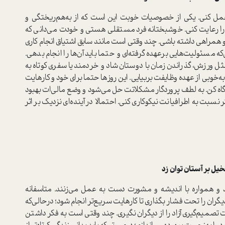
مل کنی. یکی از خصوصیات خوبت این است که از به‌هم‌ریختگی و
ا رعایت کنی. خوشبختانه فرد مستقلی هستی و خودت می‌دانی که
 همراهی داشته باشی. چند وقتی است مانند سابق اشتیاق انجام کاری
 مسئولیت‌هایی برعهده گرفته‌ای و حتما باید آن‌ها را انجام بدهی.
ثل ورزش، گذراندن زمان با دوستان شاد و خردمند یا سفری کوتاه به
به‌خوبی از عهده وظایفت بربیایی. این روزها حتما برای خود و کارهایت
گاه کن. به لطف پروردگار مشکلاتت حل می‌شود و وضع مالی‌ات بهبود
 نسبت به اطرافیانت نیکوکاری کنی. احتمالا در آینده‌ای نزدیک بر اثر
 بر آستان توان زد
د و همواره با اندیشه و مشورت دست به عمل می‌‌زنند. متاسفانه
ران را تحت فشار بگذاری تا کارهایت سریع‌تر انجام شود؛ درحالی‌که
 تصمیم‌گیری آزاد را از دیگران نگیری. چند وقتی است به فکر داشتن