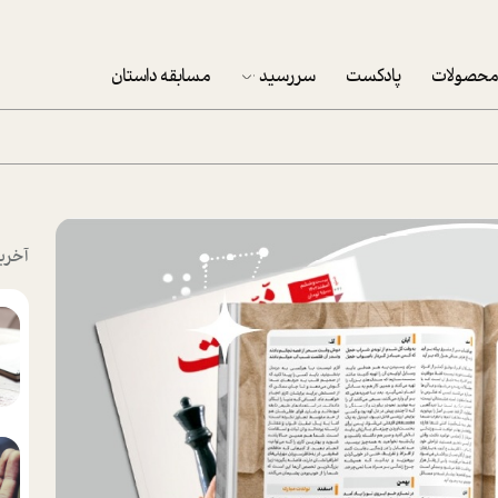
حصولات
پادکست
سررسید
مسابقه داستان
سررسید 1403
سفارش شرکتی سررسید 1403
پکيج نوروزي موفقيت
آخری
تقویم رومیزی
تقویم دیواری