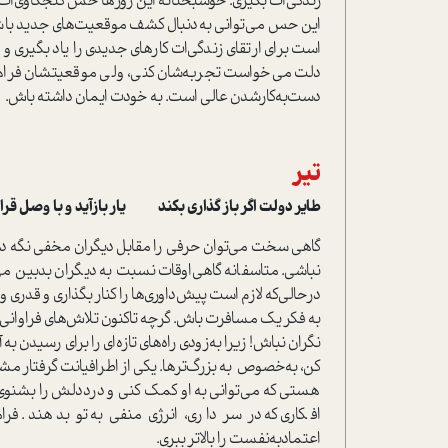
زندگی‌ات بگیری. خوشبختانه این روزها حس کنجکاوی‌ات تش
این حس می‌توانی به‌دنبال کشف موقعیت‌های جدید باشی
است برای ارتقای زندگی‌ات کارهای جدیدی را یاد بگیری و
دلت می‌خواست تجربه‌شان کنی، ولی موقعیتشان فراهم 
دست‌به‌کارشدن عالی است. به خودت ایمان داشته باش.
تیر
طایر دولت اگر باز گذاری بکند یار بازآید و با وصل قرا
گاهی سخت می‌توان حرفی را مقابل دیگران مخفی نگه داشت
نباشی. متاسفانه گاهی‌اوقات نسبت به دیگران بدبین م
درحالی‌که لازم است پیش‌داوری‌ها را کنار بگذاری و قدری و
به فکر یک مسافرت باش. گرچه تاکنون تلاش‌های فراوانی کرده
نگران نباش! زیرا به‌زودی راه‌های تازه‌ای را برای رسیدن 
کن، به‌خصوص به بزرگ‌ترها. یکی از اطرافیانت گرفتار 
هستی که می‌توانی به او کمک کنی و درددلش را بشنوی. ج
افکاری که در سر داری، انرژی منفی به تو بدهند. فر
اعتماد‌به‌نفست را بالاتر ببری.