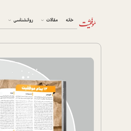
خانه
مقالات
روانشناسی
م
آخرین مقالات
تست روان‌شناسی
مهمان خانه
کوکولوژی
پرونده ویژه
زندگی
نوجوان
کار
پلاس