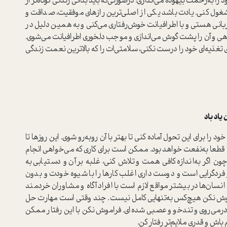
 به‌زحمت بیهوده می‌اندازی؛ درصورتی‌که باید بدانی زندگی کوتاه‌تر از
شغول کنی. یادت باشد یکی از اصلی‌ترین رازهای موفقیت، صداقت و
هربانی هستی و با اطرافیانت خوش‌رفتاری می‌کنی و به همین دلیل در
ی‌دهی و آن را پشت گوش می‌اندازی و موجب دلخوری اطرافیانت می‌شوی.
 تغذیه‌ای خود را درست نکنی، سلامتی‌ات را که بالاترین نعمت زندگی
اد باد
را برای این تحول آماده کنی تا بهتر با آن روبه‌رو شوی. این روزها تا
 قطعا به‌نفعت خواهد بود. ممکن است برای کاری که می‌خواهی انجام
ون اگر به‌اندازه‌ کافی همت و تلاش کنی، غلبه بر آن و دستیابی به
فردگرایی است و دوست داری اغلب کارها را با شیوه خودت و بدون
انسان‌ها در بیشتر مواقع لازم است با افراد آگاه و مشاوران خردمند
راموش نکن هیچ‌کس به‌تنهایی کامل نیست. چند وقتی است مهارت حل
ره درمی‌روی و تندخو و عصبی شده‌ای. فراموش نکن با این رفتار ممکن
باش و قدری ملایم‌تر رفتار کن.