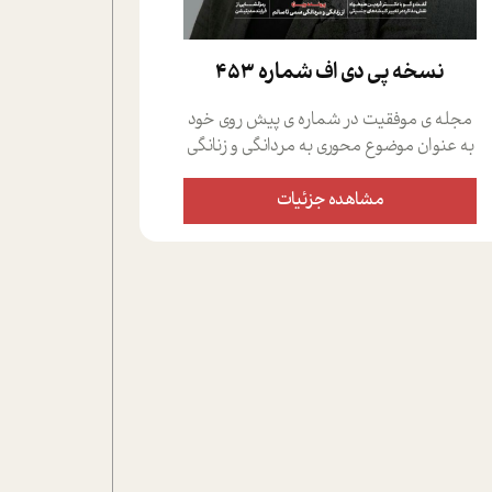
نسخه پي دي اف شماره 453
مجله ی موفقیت در شماره ی پیش روی خود
به عنوان موضوع محوری به مردانگی و زنانگی
سمی پرداخته است؛ علاوه بر این که؛ گفت و
گویی اختصاصی داشته ایم با فردین علیخواه،
مشاهده جزئیات
جامعه شناس در بخش های مختلف تلاش
کرده ایم از دریچه های گوناگون به این موضوع
مهم بپردازیم.فصل ایستگاه؛ شما را با دیدگاه
های روانشناسان و کارشناسان پیرامون
موضوع مردانگی و زنانگی سمی و نیز چالش
های پیرامون آن آشنا می کند.در بخش دو
فنجان داغ به سراغ افرادی رفته ایم که
موفقیت را در عمل به اثبات رسانده اند؛ سید
حمیدرضا محتشمی که بیست و پنجمین
سال فعالیت حرفه ای خود را در حوزه ی
کوچینگ، توسعه ی فردی و رهبری پشت سر