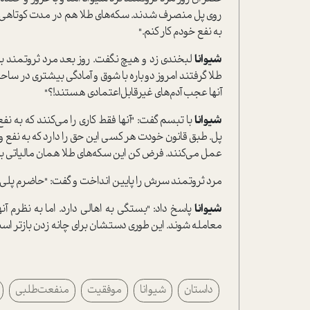
روی پل منصرف شدند. سکه‌های طلا هم در مدت کوتاهی ب
به نفع خودم کار کنم."
شیوانا
لبخندی زد و هیچ نگفت. روز بعد مرد ثروتمند با ن
طلا گرفتند امروز دوباره با شوق و آمادگی بیشتری در 
آنها عجب آدم‌های غیر‌قابل‌اعتمادی هستند!؟"
شیوانا
با تبسم گفت: "آنها فقط کاری را می‌کنند که به ن
پل. طبق قانون خودت هر کسی این حق را دارد که به نفع و
عمل می‌کنند. فرض کن این سکه‌های طلا همان مالیاتی باشد
مرد ثروتمند سرش را پایین انداخت و گفت: "حاضرم پلی که س
شیوانا
پاسخ داد: "بستگی به اهالی دارد. اما به نظرم آ
معامله شوند. این طوری دستشان برای چانه زدن بازتر اس
داستان
شیوانا
موفقیت
منفعت‌طلبی