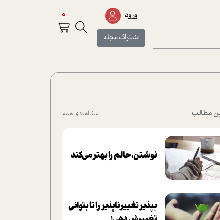
0
ورود
اشتراک مجله
ن مطالب
مشاهده ی همه
نوشتن، حالم را بهتر می‌کند
بپذير تغييرناپذير را تا بتواني
تغييرش دهي!‏