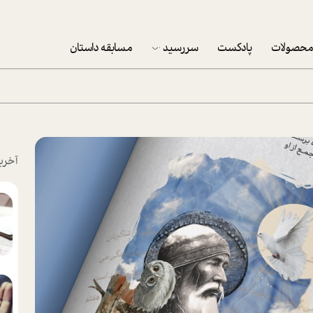
حصولات
پادکست
سررسید
مسابقه داستان
سررسید 1403
سفارش شرکتی سررسید 1403
پکيج نوروزي موفقيت
آخری
تقویم رومیزی
تقویم دیواری