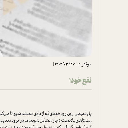
تحلیل فیلم
شیوانا
داستان
موفقیت
|
1404/03/26
|
نفع خود!
پل قدیمی روی رودخانه‌ای که از بالای دهکده شیوانا می
روستاهای بالادست دچار مشکل شوند. مردی ثروتمند پید
کرد که فقط کسانی که به او پول و سکه بدهند حق استفاده از