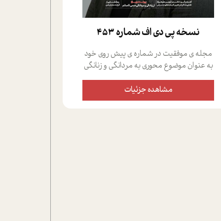
نسخه پي دي اف شماره 453
مجله ی موفقیت در شماره ی پیش روی خود
به عنوان موضوع محوری به مردانگی و زنانگی
سمی پرداخته است؛ علاوه بر این که؛ گفت و
گویی اختصاصی داشته ایم با فردین علیخواه،
مشاهده جزئیات
جامعه شناس در بخش های مختلف تلاش
کرده ایم از دریچه های گوناگون به این موضوع
مهم بپردازیم.فصل ایستگاه؛ شما را با دیدگاه
های روانشناسان و کارشناسان پیرامون
موضوع مردانگی و زنانگی سمی و نیز چالش
های پیرامون آن آشنا می کند.در بخش دو
فنجان داغ به سراغ افرادی رفته ایم که
موفقیت را در عمل به اثبات رسانده اند؛ سید
حمیدرضا محتشمی که بیست و پنجمین
سال فعالیت حرفه ای خود را در حوزه ی
کوچینگ، توسعه ی فردی و رهبری پشت سر