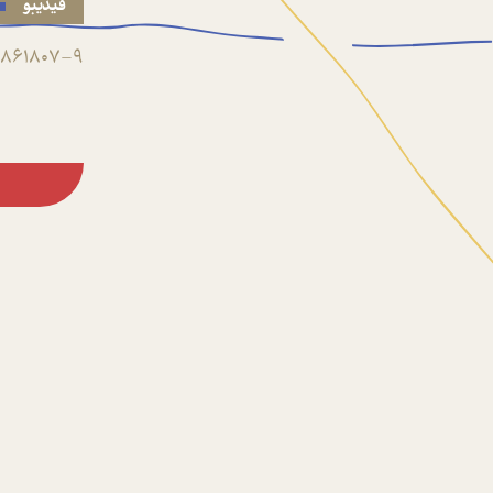
فیدیبو
861807-9