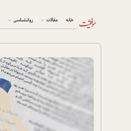
خانه
مقالات
روانشناسی
م
آخرین مقالات
تست روان‌شناسی
مهمان خانه
کوکولوژی
پرونده ویژه
زندگی
نوجوان
کار
پلاس