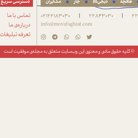
طاقچه
دیجی‌کالا
جار
مگ‌ایران
دسترسی سریع
22
22843030
02122183030
تماس با ما
|
|
info@movafaghiat.com
درباره‌ی ما
تعرفه تبلیغات
© کلیه حقوق مادی و معنوی این وب‌سایت متعلق به
مجله‌ی موفقیت
است