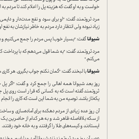
خواست و به او گفت که هزینه پل را اعلام کند تا مردم به او 
مرد ثروتمند گفت: "او برای سود و نفع مدت‌دار و دایمی
زیاد نبوده ولی انتظار دارد مردم به خاطر نیازشان به نفع
شیوانا
گفت: "بسیار خوب! پس مردم را جمع می‌کنیم و با 
مرد ثروتمند گفت: "به شما قول می‌دهم که با پرداخت کم
می‌کنم."
شیوانا
با لبخند گفت: "گمان نکنم جواب بگیری. هر کاری م
روز بعد شیوانا همه اهالی را جمع کرد و گفت: "اگر پ
ثروتمند گفته است که به کسانی که قرار است روی پل جدی
یکه‌تاز باشد. توصیه من به شما این است که کاری را انجام
آن روز عده زیادی از مردم دهکده برای آماده‌‌سازی و سا
از سکه بلافاصله ظاهر شد و به هر کدام از حاضرین یک ک
ایستادند و کیسه‌های طلا را گرفتند و به خانه خود رفتند.
عصر آن روز مرد ثروتمند نزد شیوانا آمد و با غرور و خنده