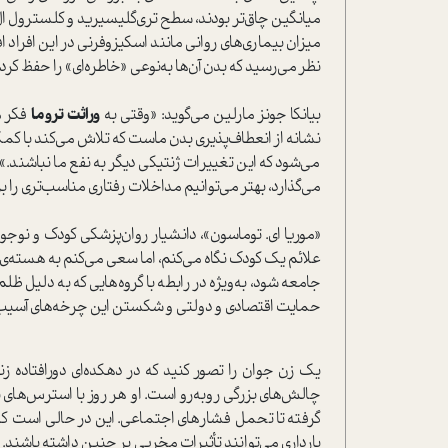
میانگین چاق‌تر بودند، سطح تری‌گلیسیرید و کلسترول ال‌
میزان بیماری‌های روانی مانند اسکیزوفرنی در این افراد 
نظر می‌رسید که بدن آن‌ها به‌نوعی «خاطره‌ای» را حفظ کرده بو
بیانکا جونز مارلین می‌گوید: «وقتی به
وراثت تروما
فکر م
نشانه از انعطاف‌پذیری بدن ماست که تلاش می‌کند با کمک
می‌شود که این تغییرات ژنتیکی دیگر به نفع ما نباشند.
می‌گذارد، بهتر می‌توانیم مداخلات رفتاری مناسب‌تری را بر
«موریا ای. توماسون»، دانشیار روان‌پزشکی کودک و نوج
علائم یک کودک نگاه می‌کنم، اما سعی می‌کنم به هسته‌ی 
جامعه شود، به‌ویژه در رابطه با گروه‌هایی که به دلیل ظل
حمایت اقتصادی و دولتی و شکستن این چرخه‌های آسیب بای
یک زن جوان را تصور کنید که در دهکده‌ای دورافتاده ز
چالش‌های بزرگی روبه‌رو است. او هر روز با استرس‌های ب
گرفته تا تحمل فشارهای اجتماعی. این در حالی است که ا
بارداری می‌توانند تأثیرات مخربی بر جنین داشته باشند. 