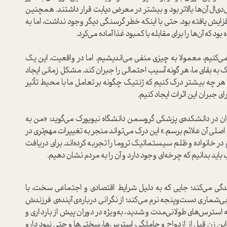
دی‌ال آن‌ها بالاتر بود و بیشتر در معرض دیابت قرار داشتند. همچنین
افزایش یافته بود. حتی با اینکه خطر گرسنگی دیگر وجود نداشت، اما به
د که آن‌ها را برای مقابله با کمبود غذا آماده می‌کرد.
ی‌کنیم، معمولا به چیزی منفی می‌اندیشیم. اما در واقعیت، این یک
 به بقای ما، هر گونه آسیب احتمالی را جبران کند. مشکل زمانی ایجاد
» هر چه بیشتر درک کنیم که ژنتیک چگونه بر تعامل ما با محیط تأثیر
ای جبران این اثرات ایجاد کنیم.
وان در دانشکده‌ی پزشکی گروسمن دانشگاه نیویورک می‌گوید: «من به
اصلی آن علائم برسم.» این درک می‌تواند منجر به تغییرات مهم‌تری در
م در خانواده و ظلم سیستماتیک تروما را تجربه کرده‌اند. برای دریافت
د بدانیم که چرخه‌ای وجود دارد و آن را به مردم نشان دهیم.
ندگی می‌کند؛ جایی که به دلیل شرایط اقتصادی و اجتماعی سخت، با
ی‌شماری دست‌وپنجه نرم می‌کند؛ از نگرانی درباره‌ی آینده‌ی فرزندش
سترس‌های طولانی‌مدت و شدید، به‌ویژه در دوران پیش از بارداری و
این زن قبل از ازدواج و حاملگی، استرس‌ها، سختی‌ها و حتی نبود دارو