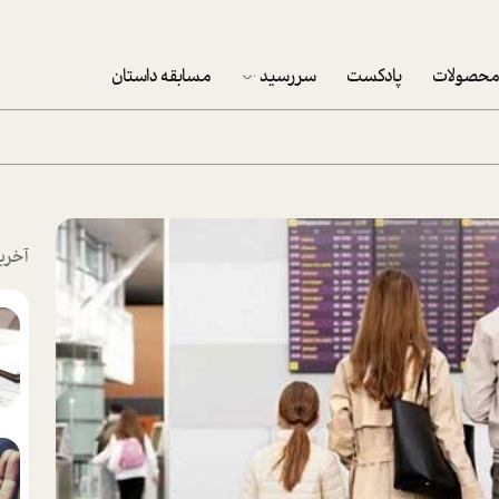
حصولات
پادکست
سررسید
مسابقه داستان
سررسید 1403
سفارش شرکتی سررسید 1403
پکيج نوروزي موفقيت
آخری
تقویم رومیزی
تقویم دیواری