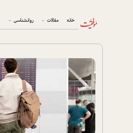
خانه
مقالات
روانشناسی
م
آخرین مقالات
تست روان‌شناسی
مهمان خانه
کوکولوژی
پرونده ویژه
زندگی
نوجوان
کار
پلاس