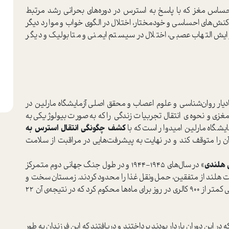
حساس مغز که با پاسخ به استرس در دوره‌های بحرانی رشد مرتبط
اکنش‌های احساسی و خودمختار، اختلال در الگوی خواب و موارد دیگر
افزایش التهاب عصبی، اختلال در سیستم ایمنی و متابولیک و دیگر
ادیار روان‌شناسی و علوم اعصاب و محقق اصلی آزمایشگاه مارلین در
زی و نحوه‌ی انتقال تجربیات زندگی را که به‌صورت بیولوژیکی به
ایشگاه مارلین امیدوار است که با
کشف چگونگی انتقال استرس به
ی آن را متوقف کند و در نهایت به پیشرفت‌هایی در مراقبت از سلامت
 هلندی
» در سال‌های ۱۹۴5-۱۹۴4 و در طول جنگ جهانی دوم متمرکز
لت هلند از متفقین، حمل‌و‌نقل غذا را محدود کردند. زمستان سخت و
برداشت‌های ضعیف محصول، مردم را به جیره‌های غذایی کمتر از ۹۰۰ کالری در روز برای ماه‌ها محکوم کرد که در نتیجه‌ی آن ۲۲
ر این دوران باردار بودند پرداختند و دریافتند که این فرزندان به طور