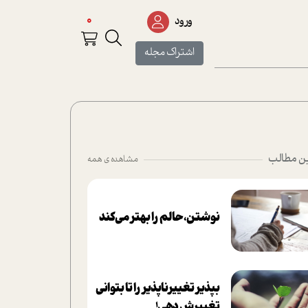
0
ورود
اشتراک مجله
ن مطالب
مشاهده ی همه
نوشتن، حالم را بهتر می‌کند
بپذير تغييرناپذير را تا بتواني
تغييرش دهي!‏