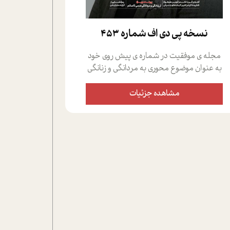
نسخه پي دي اف شماره 453
مجله ی موفقیت در شماره ی پیش روی خود
به عنوان موضوع محوری به مردانگی و زنانگی
سمی پرداخته است؛ علاوه بر این که؛ گفت و
گویی اختصاصی داشته ایم با فردین علیخواه،
مشاهده جزئیات
جامعه شناس در بخش های مختلف تلاش
کرده ایم از دریچه های گوناگون به این موضوع
مهم بپردازیم.فصل ایستگاه؛ شما را با دیدگاه
های روانشناسان و کارشناسان پیرامون
موضوع مردانگی و زنانگی سمی و نیز چالش
های پیرامون آن آشنا می کند.در بخش دو
فنجان داغ به سراغ افرادی رفته ایم که
موفقیت را در عمل به اثبات رسانده اند؛ سید
حمیدرضا محتشمی که بیست و پنجمین
سال فعالیت حرفه ای خود را در حوزه ی
کوچینگ، توسعه ی فردی و رهبری پشت سر