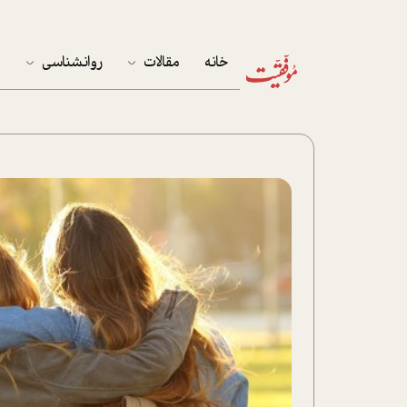
خانه
مقالات
روانشناسی
م
آخرین مقالات
تست روان‌شناسی
مهمان خانه
کوکولوژی
پرونده ویژه
زندگی
نوجوان
کار
پلاس