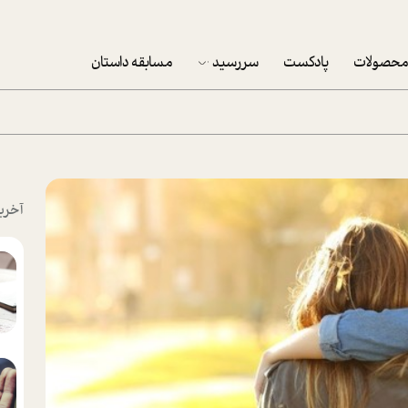
حصولات
پادکست
سررسید
مسابقه داستان
سررسید 1403
سفارش شرکتی سررسید 1403
پکيج نوروزي موفقيت
آخری
تقویم رومیزی
تقویم دیواری