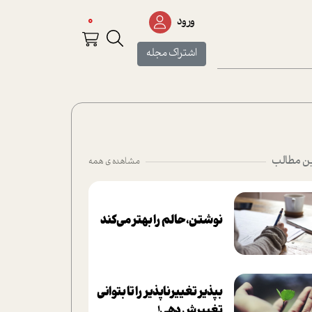
0
ورود
اشتراک مجله
ن مطالب
مشاهده ی همه
نوشتن، حالم را بهتر می‌کند
بپذير تغييرناپذير را تا بتواني
تغييرش دهي!‏