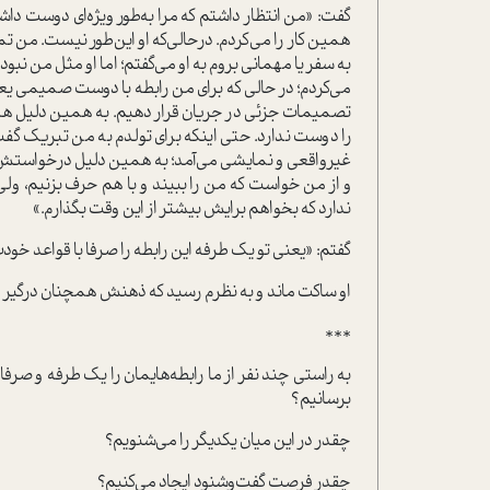
گفت: «من انتظار داشتم که مرا به‌طور ویژه‌ای دوست دا
همین کار را می‌کردم. در‌حالی‌که او این‌طور نیست. من تما
به سفر یا مهمانی بروم به او می‌گفتم؛ اما او مثل من 
می‌کردم؛ در حالی که برای من رابطه‌ با دوست صمیمی یعن
تصمیمات جزئی در جریان قرار دهیم. به همین دلیل هس
را دوست ندارد. حتی اینکه برای تولدم به من تبریک گفت
غیرواقعی و نمایشی می‌آمد؛ به همین دلیل درخواستش را 
و از من خواست که من را ببیند و با هم حرف بزنیم، ولی 
ندارد که بخواهم برایش بیشتر از این وقت بگذارم.»
گفتم: «یعنی تو یک طرفه این رابطه را صرفا با قواعد خود
او ساکت ماند و به نظرم رسید که ذهنش همچنان درگیر ا
***
به راستی چند نفر از ما رابطه‌هایمان را یک طرفه و صرف
برسانیم؟
چقدر در این میان یکدیگر را می‌شنویم؟
چقدر فرصت گفت‌و‌شنود ایجاد می‌کنیم؟