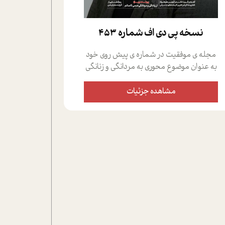
نسخه پي دي اف شماره 453
مجله ی موفقیت در شماره ی پیش روی خود
به عنوان موضوع محوری به مردانگی و زنانگی
سمی پرداخته است؛ علاوه بر این که؛ گفت و
گویی اختصاصی داشته ایم با فردین علیخواه،
مشاهده جزئیات
جامعه شناس در بخش های مختلف تلاش
کرده ایم از دریچه های گوناگون به این موضوع
مهم بپردازیم.فصل ایستگاه؛ شما را با دیدگاه
های روانشناسان و کارشناسان پیرامون
موضوع مردانگی و زنانگی سمی و نیز چالش
های پیرامون آن آشنا می کند.در بخش دو
فنجان داغ به سراغ افرادی رفته ایم که
موفقیت را در عمل به اثبات رسانده اند؛ سید
حمیدرضا محتشمی که بیست و پنجمین
سال فعالیت حرفه ای خود را در حوزه ی
کوچینگ، توسعه ی فردی و رهبری پشت سر