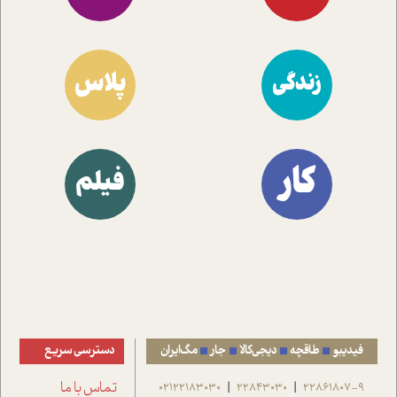
پلاس
زندگی
کار
فیلم
فیدیبو
طاقچه
دیجی‌کالا
جار
مگ‌ایران
دسترسی سریع
22861807-9
22843030
02122183030
تماس با ما
|
|