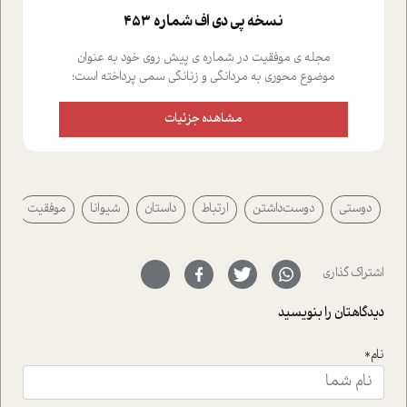
نسخه پي دي اف شماره 453
مجله ی موفقیت در شماره ی پیش روی خود به عنوان
موضوع محوری به مردانگی و زنانگی سمی پرداخته است؛
علاوه بر این که؛ گفت و گویی اختصاصی داشته ایم با فردین
علیخواه، جامعه شناس در بخش های مختلف تلاش کرده ایم
مشاهده جزئیات
از دریچه های گوناگون به این موضوع مهم بپردازیم.فصل
ایستگاه؛ شما را با دیدگاه های روانشناسان و کارشناسان
پیرامون موضوع مردانگی و زنانگی سمی و نیز چالش های
پیرامون آن آشنا می کند.در بخش دو فنجان داغ به سراغ افرادی
دوستی
دوست‌داشتن
ارتباط
داستان
شیوانا
موفقیت
رفته ایم که موفقیت را در عمل به اثبات رسانده اند؛ سید
حمیدرضا محتشمی که بیست و پنجمین سال فعالیت حرفه
ای خود را در حوزه ی کوچینگ، توسعه ی فردی و رهبری پشت
سر نهاده است و نیز کرامت عزیز زاده؛ سفیر صلح و دوستی که
اشتراک گذاری
با رکاب زدن در بیش از هفتاد کشور و کاشتن درخت، به نماد
حمایت از محیط زیست و منابع طبیعی تبدیل گشته
دیدگاهتان را بنویسید
است.فصل روایت اجنبی ها در این شماره به دو موضوع
جذاب پرداخته است که عبارتند از جنبش آهستگی و نیز مقاله
نام*
ای که به زندگی شگفت انگیز جین گودال و تاثیرات کاوش های
ایشان در حوزه ی شامپانزه ها بر زندگی امروزی ما نگاهی
افکنده است.فصل اتاق 333 شما را پای صحبت یک تجربه ی