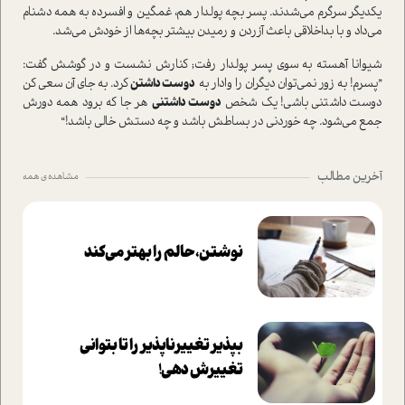
یکدیگر سرگرم می‌شدند. پسر بچه پولدار هم، غمگین و افسرده به همه دشنام
می‌داد و با بداخلاقی باعث آزردن و رمیدن بیشتر بچه‌ها از خودش می‌شد.
شیوانا آهسته به سوی پسر پولدار رفت; کنارش نشست و در گوشش گفت:
”پسرم! به زور نمی‌توان دیگران را وادار به
دوست داشتن
کرد. به جای آن سعی کن
دوست داشتنی باشی! یک شخص
دوست داشتنی
هر جا که برود همه دورش
جمع می‌شود. چه خوردنی در بساطش باشد و چه دستش خالی باشد!“
آخرین مطالب
مشاهده ی همه
نوشتن، حالم را بهتر می‌کند
بپذير تغييرناپذير را تا بتواني
تغييرش دهي!‏