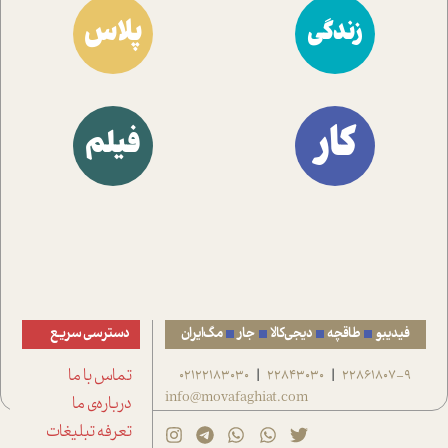
پلاس
زندگی
کار
فیلم
فیدیبو
طاقچه
دیجی‌کالا
جار
مگ‌ایران
دسترسی سریع
22861807-9
22843030
02122183030
تماس با ما
|
|
info@movafaghiat.com
درباره‌ی ما
تعرفه تبلیغات