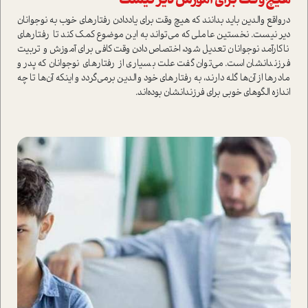
هيچ‌وقت براي آموزش دير نيست
درواقع والدين بايد بدانند كه هيچ وقت براي ياددادن رفتارهاي خوب به نوجوانان
دير نيست. نخستين عاملي كه مي‌تواند به اين موضوع كمك كند تا رفتارهاي
ناكارآمد نوجوانان تعديل شود، اختصاص‌دادن وقت کافی برای آموزش و تربيت
فرزندانشان است. مي‌توان گفت علت بسياري از رفتارهاي نوجوانان كه پدر و
مادرها از آن‌ها گله دارند، به رفتارهاي خود والدين برمي‌گردد و اينكه آن‌ها تا چه
اندازه الگوهاي خوبي براي فرزندانشان بوده‌اند.