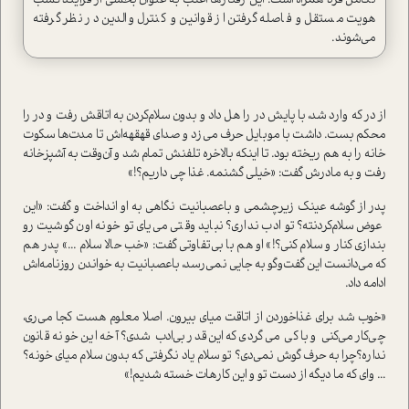
تکامل فرد همراه است. این رفتارها اغلب به عنوان بخشی از فرآیند کسب
هویت مستقل و فاصله گرفتن از قوانین و کنترل والدین در نظر گرفته
می‌شوند.
از در كه وارد شد، با پایش در را هل داد و بدون سلام‌کردن به اتاقش رفت و در را
محکم بست. داشت با موبايل حرف مي‌زد و صداي قهقهه‌اش تا مدت‌ها سكوت
خانه را به هم ‌ريخته بود. تا اينكه بالاخره تلفنش تمام شد و آن‌وقت به آشپزخانه
رفت و به مادرش گفت: «خيلي گشنمه. غذا چي داريم؟!»
پدر از گوشه عينك زيرچشمي و باعصبانيت نگاهي به او انداخت و گفت: «اين
عوض سلام‌کردنته؟ تو ادب نداري؟ نبايد وقتي مي‌ياي تو خونه اون گوشيت رو
بندازي كنار و سلام كني؟!» او ‌هم با بي‌تفاوتي گفت: «خب حالا سلام ...» پدر هم
كه مي‌دانست اين گفت‌و‌گو به جايي نمي‌رسد، باعصبانيت به خواندن روزنامه‌اش
ادامه داد.
«خوب شد براي غذاخوردن از اتاقت مياي بيرون. اصلا معلوم‌ هست كجا مي‌ري،
چی‌كا‌ر مي‌كني و با کی می‌گردی که این‌قدر بی‌ادب شدی؟ آخه‌ اين خونه قانون
نداره؟چرا به حرف گوش نمي‌دي؟ تو سلام ياد نگرفتي كه بدون سلام مياي خونه؟
... وای که ما دیگه از دست تو و این کارهات خسته شدیم!»