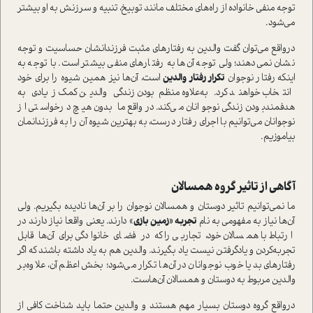
توجه منفي خانواده از راه‌هاي مختلف مانند توبيخ، تنبيه و سرزنش به او بيشتر
مي‌شود.
درواقع مي‌توان گفت والدين به رفتارهاي مثبت فرزندانشان حساسيت و توجه
نشان نمي‌دهند؛ ولي توجه آن‌ها به رفتارهاي منفي بيشتر است. با توجه به
اينكه رفتار نوجوان
تكرار رفتار والدين
است، آن‌ها نيز همين شيوه را براي خود
انتخاب خواهند كرد. به‌علاوه منظم‌بودن زندگي والدين كمك زيادي به
هدفمند‌بودن زندگي نوجوانان مي‌كند. درواقع ما بدون هيچ درخواستي از
نوجوانان مي‌توانيم با اجراي رفتار درست، به بهترين شيوه آن را به فرزندانمان
بياموزيم.
آگاهي از تاثير گروه همسالان
ما نمي‌توانيم تاثير دوستان و همسالان نوجوان را بر آن‌ها ناديده بگيريم. ولي
آن‌ها نياز به مفهومي به نام
تجربه «زمين بازي
» دارند. يعني واقعا نياز دارند در
ارتباط با همسالان خود، تجاربي را كه در فضاي خانوادگي براي آن‌ها قابل
تجربه‌كردن و يادگرفتن نيست ياد بگيرند. والدين هم به ياد داشته باشند كه اگر
رفتارهاي بد يا خوب نوجوانان در آن‌ها تكرار مي‌شود؛ بخش اعظم آن، علاوه‌بر
والدين مربوط به دوستان و همسالان آن‌هاست.
درواقع گروه دوستان بسيار مهم هستند و والدين حتما بايد شناخت كافي از