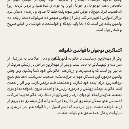
ناهنجاري‌هاي نوجوانان و جوانان نيز به عوامل شخصيتي برمي‌گردد؛ زيرا
شخصيت افراد هيچ‌گاه عوض نمي‌شود؛ بلكه فقط تا حدود و درصدي منش فرد
بر اثر آموزش تغيير مي‌كند. يكي از عوامل مهمي كه مي‌تواند كمك زيادي به
والدين بكند اين است كه آن‌ها باید ديدگاه و خواسته‌هاي خودشان را خيلي صريح
و آشكار بيان كنند.
آشنا‌كردن نوجوان با قوانين خانواده
يكي از مهم‌ترين رسالت‌هاي خانواده
قانون‌گذاري
و دادن اطلاعات به فرزندان از
سن سه و نيم‌سالگي به بعد است و يكي از مهم‌ترين مراحل در زندگي هريك از
ما نيز اين است كه با معيارها و ارزش‌هاي خانوادگي خود آشنا باشيم. ولي وقتي
والدين درمورد اين مسائل مهم با فرزندانشان صحبت نمي‌كنند، آن‌ها هم هيچ
برنامه‌ريزي براي آينده خود ندارند و هدفمند قدم برنمي‌دارند. ولي اگر از همان
ابتدا خانواده ديدگاه روشني را درمورد ارزش‌ها و اهداف درون خانواده به نوجوان
بدهند، علاوه‌بر اينكه نوجوان درك روشن‌تري از انتظارات خانواده پيدا مي‌كند،
احساس هم‌بستگي بيشتري نيز با آن‌ها مي‌کند و تمايل بيشتري به پيروي از
آن‌ها خواهد داشت. چون مي‌بيند كه تمام اصول در خانواده هم اجرا مي‌شود و
درنهايت زندگي هدفمندي هم خواهد داشت.