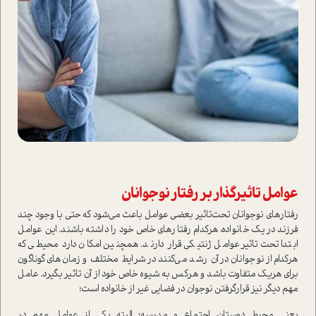
عوامل تاثيرگذار بر رفتار نوجوانان
رفتارهاي نوجوانان تحت‌تاثير بعضي عوامل باعث مي‌شود كه حتي با وجود چند
فرزند در يك خانواده، هركدام رفتارهاي خاص خود را داشته باشند. اين عوامل
ابتدا تحت‌تاثير عوامل ژنتيكي قرار دارند. همچنين امكان دارد محيطي كه
هركدام از نوجوانان در آن رشد مي‌كنند در شرايط مختلف و زمان‌هاي‌ گوناگون‌
براي هريك متفاوت باشد و هركس به شيوه خاص خود از آن تاثير بگيرد. عامل
مهم ديگر نيز قرارگرفتن نوجوان در فضايي غير از خانواده است؛
يعني محيط دوستان، اجتماع و مدرسه؛ البته يكي از عوامل مهم در