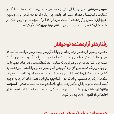
تمرد‌ و سركشي
بين نوجوانان يكي از خصايص بارز آن‌هاست كه اغلب‌ با‌ گله و
شكايت والدينشان همراه است. اما واقعا چرا‌ رفتار نوجوانان گاهي براي والدين
غيرقابل‌تحمل و آزاردهنده است؛ درحالی‌که از آن طرف هم نوجوانان از
والدینشان گله دارند. دراين‌خصوص با
دكتر نويد نوري
گفت‌وگو كرده‌ايم.
رفتارهاي آزاردهنده نوجوانان
معمولا والدين از بعضي رفتارهاي نوجوانان آزار مي‌بينند و مي‌خواهند بدانند كه
چرا آن‌ها به‌‎ راحتي قوانين و مقرارت خانواده را زير پا مي‌گذارند. مي‌توان گفت
علت اين رفتارها به اين برمي‌گردد كه شايد آن‌ها نتوانستند رفتارهاي خوب را در
نوجوان پررنگ كنند. درواقع نوع آموزشي كه والدين به نوجوانانشان مي‌دهند به
گونه‌اي نيست كه آن‌ها تحت‌تاثير قرار بگيرند. ما در جامعه امروز گاهي در هيچ‌جا
الگوهاي رفتاري مناسبي براي نوجوان نداريم؛ بنابراين فضاي كاملا بازي به وجود
آمده است تا نوجوانان درگير رفتارهاي ناكارآمدي مانند هنجارشكني
خشونت
رفتارهاي مقابله‌اي
و خيلي از عوامل ديگري بشوند كه تحت‌تاثير
آسيب‌هاي
اجتماعي نوظهور
از آن‌ها ياد مي‌كنيم.