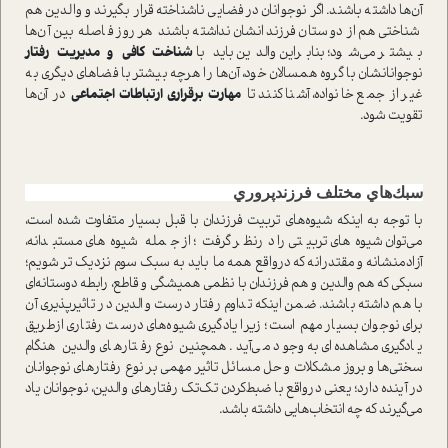
آن‌ها داشته باشند. اگر نوجوانان در فضايي ناشناخته قرار بگيرند و والدين هم‌
شناختي هم از دوستان فرزندانشان نداشته باشند هر روز فاصله بين آن‌ها
بيشتر مي‌شود؛ بنابراين والدين بايد با
شناخت كافي و مديريت رفتار
نوجوانانشان با گروه همسالان خود، آن‌ها را هرچه بيشتر با فضاهاي ديگري به
غير از جمع خانواده، آشنا كنند تا
مهارت برقراری ارتباطات اجتماعي
در آن‌ها
تقويت شود.
سبك‌هاي مختلف فرزندپروري
با توجه به اينكه شيوه‌هاي تربيت فرزندان با قبل بسيار متفاوت شده است،
مي‌توان شيوه‌هاي تربيتي را درنظر گرفت؛ از جمله شيوه‌هاي مستبدانه،
آزاد‌منشانه و مقتدرانه كه درواقع همه ما بايد به سبك سوم نزديك تر شويم؛
سبكي كه هم والدين و هم فرزندان با نظمي هميشگي و قاطع، رابطه دوستانه‌اي
با هم داشته باشند. ضمن اينكه تداوم رفتار درست والدين در تاثيرپذيري آن
براي نوجوان بسيار مهم است؛ زيرا يادگيري شيوه‌هاي درست رفتاري ازطريق
يادگيري مشاهده‌اي به وجود مي‌آيد. همچنين نوع رفتارهاي والدين هنگام
سختي‌ها و بروز مشكلات و حل مسائل تاثير مهمي بر نوع رفتارهاي نوجوانان
در آينده دارد؛ يعني درواقع با ضبط‌كردن تك‌تك رفتارهاي والدين، نوجوانان ياد
مي‌گيرند كه چه انتخاب‌هايي داشته باشد.