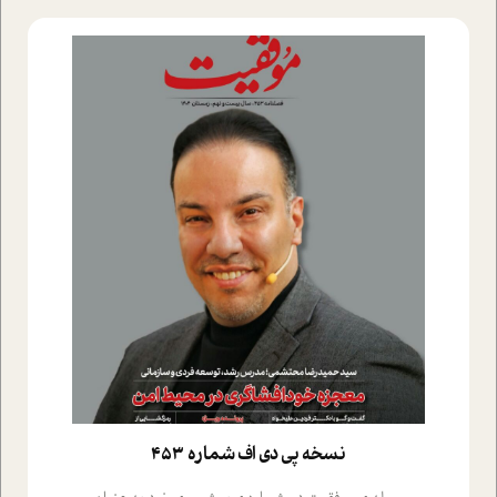
نسخه پي دي اف شماره 453