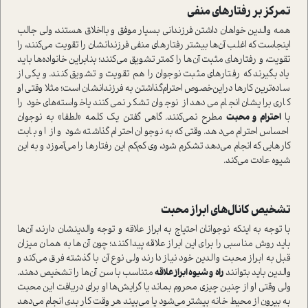
تمركز بر رفتارهاي منفي
همه والدين خواهان داشتن فرزنداني بسيار موفق و بااخلاق هستند، ولي جالب
اينجاست كه اغلب آن‌ها بيشتر رفتارهاي منفي فرزندانشان را تقویت می‌کنند، را
تقويت‌، و رفتارهاي مثبت آن‌ها را كمتر تشويق مي‌كنند؛ بنابراين خانواده‌ها بايد
ياد بگيرند كه رفتارهاي مثبت نوجوان را هم تقويت و تشويق كنند. و يكي از
ساده‌ترين كارها دراين‌خصوص احترام‌گذاشتن به فرزندانشان است؛ مثلا وقتي او
كاري برايشان انجام مي‌دهد از نوجوان تشكر نمي‌كنند ياخواسته‌هاي خود را
با
احترام و محبت
مطرح نمي‌كنند. گاهي گفتن يك كلمه «لطفا» به نوجوان
احساس احترام مي‌دهد. وقتي‌كه به نوجوان احترام گذاشته شود و از او بابت
كارهايي كه انجام مي‌دهد تشكرم ‌شود، وی كم‌كم این رفتارها را می‌آموزد و به این
شیوه عادت می‌کند.
تشخيص كانال‌هاي ابراز محبت
با توجه به اينكه نوجوانان احتياج به ابراز علاقه و توجه والدینشان دارند، آن‌ها
بايد روش مناسبي را براي اين ابراز علاقه پيدا كنند؛ چون آن‌ها به همان ميزان
قبل به ابراز محبت والدين خود نياز دارند ولي نوع آن با گذشته فرق مي‌كند و
والدين بايد بتوانند
راه و شيوه ابراز علاقه
متناسب با سن آن‌ها را تشخيص دهند.
ولي وقتي او از چنين چيزي محروم بماند يا گرايش‌ها او براي دريافت اين محبت
به بيرون از محيط خانه بيشتر مي‌شود يا مي‌بيند هر وقت كار بدي انجام مي‌دهد