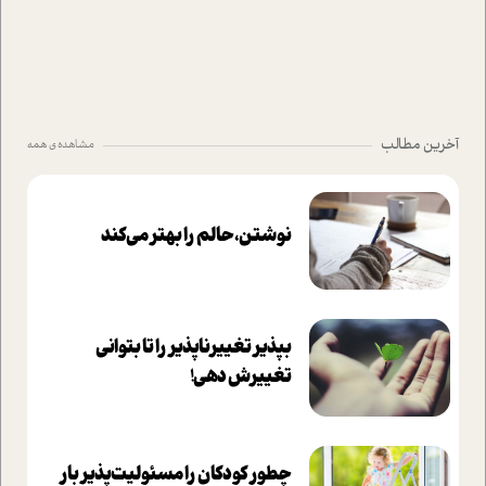
آخرین مطالب
مشاهده ی همه
نوشتن، حالم را بهتر می‌کند
بپذير تغييرناپذير را تا بتواني
تغييرش دهي!‏
چطور کودکان را مسئولیت‌پذیر بار