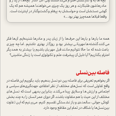
بچه‌ها به والدینشان احترام مي‌گذاشتند، ولي الان انگار بچه‌ها از پدر و
مادرهاشون طلبكارند و هر روز يك چيزي مي‌خواهند! هميشه هم كه يك
گوشي دستشان است و حواسشان به پيغام و گشت‌و‌گذار در اينترنت است.
واقعا قبلاها همه‌چيز بهتر بود ...»
همه ما بارها و بارها اين حرف‌ها را از زبان پدر و مادرها شنيده‌ايم. آن‌ها فكر
مي‌كنند گذشته‌ها مهرباني بيشتر بود و روزگار بهتري داشتيم. اما چه چيزي
باعث شده كه ما حالا‌ نتوانيم مانند قبل مهربان باشيم يا‌ بيشتر به همديگر
احترام بگذاريم؟ آيا دليل آن پيشرفت علم و تكنولوژي است يا زندگي ماشيني؟
فاصله بين‌نسلي
اگر بخواهيم تعريفي براي فاصله بين دو نسل‌ بدهيم، بايد بگوييم اين فاصله در
واقع تفاوتي است كه نسل‌هاي مختلف از نظر اعتقادي، جهت‌گيري‌هاي سياسي و
اجتماعي و ارزش‌ها و سلايق پيدا مي‌كنند. بنابراين بديهي است كه نسل‌هاي
مختلف از اين حيث با هم متفاوت باشند. اگر دوران عمر انسان را به چند بخش
كودكي، جواني، سالمندي و بازنشستگي تقسيم كنيم، مي‌بينيم كه اين تفاوت
بين‌نسل‌ها يا شكاف در تمام اين مقاطع وجود دارد.