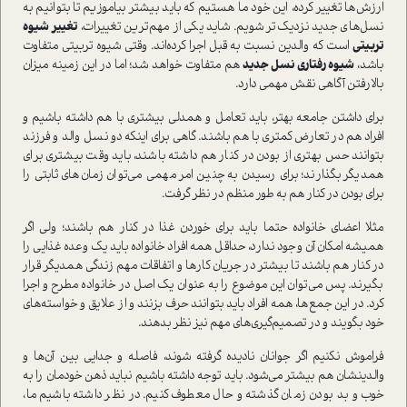
ارزش‌ها تغيير كرده، اين خود ما هستيم كه بايد بيشتر بياموزيم تا بتوانيم به
نسل‌هاي جديد نزديك‌تر شويم. شايد يكي از مهم‌ترين تغييرات،
تغییر شيوه
تربيتي
است كه والدين نسبت به قبل اجرا كرده‌اند. وقتي شيوه تربيتي متفاوت
باشد،
شيوه رفتاري نسل جديد
هم متفاوت خواهد شد؛ اما در اين زمينه ميزان
بالا‌رفتن آگاهي نقش مهمي دارد.
براي داشتن جامعه بهتر، بايد تعامل و همدلي بيشتري با هم داشته باشيم و
افراد هم در تعارض كمتري با هم باشند. گاهي براي اينكه دو نسل والد و فرزند
بتوانند حس بهتري از بودن در كنار هم داشته باشند، بايد وقت بيشتري براي
همديگر بگذارند؛ براي رسيدن به چنين امر مهمي مي‌توان زمان‌هاي ثابتي را
براي بودن در كنار هم به طور منظم در نظر گرفت.
مثلا اعضاي خانواده حتما بايد براي خوردن غذا در كنار هم باشند؛ ولي اگر
هميشه امكان آن وجود ندارد، حداقل همه افراد خانواده باید يك وعده غذايي را
در كنار هم باشند تا بيشتر در جريان كارها و اتفاقات مهم زندگي همديگر قرار
بگيرند. پس مي‌توان اين موضوع را به عنوان يك اصل در خانواده مطرح و اجرا
كرد. در اين جمع‌ها، همه افراد بايد بتوانند حرف بزنند و از علايق و خواسته‌هاي
خود بگويند و در تصميم‌گيري‌هاي مهم نيز نظر بدهند.
فراموش نكنيم اگر جوانان ناديده گرفته شوند، فاصله و جدايي بين آن‌ها و
والدينشان هم بيشتر مي‌شود. بايد توجه داشته باشيم نبايد ذهن خودمان را به
خوب و بد بودن زمان گذشته و حال معطوف كنيم. در نظر داشته باشيم ما،