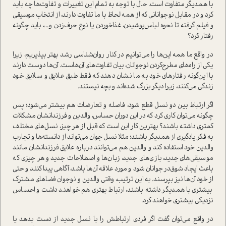
با همديگر متفاوت است. حال با توجه به تمام اين تغييرات و تفاوت‌ها چه بايد
كرد و در مقابل نوجواناني كه از همه لحاظ با ما تفاوت دارند، از انتخاب موسيقي
و فيلم گرفته تا نحوه لباس‌پوشيدن، غذا‌خوردن يا نوع حرف‌زدن و...، بايد چگونه
رفتار كرد؟
در واقع ما همه ‌اين‌ها را مي‌توانيم در كنار روان‌شناسي رشد بهتر بپذيريم، زيرا‌
يكي از راه‌هاي مطرح‌كردن نوجوانان، بيان تفاوت‌هاي آن‌هاست. آن‌ها دوست دارند
با اين‌گونه رفتارهاي خود به ما نشان دهند که فقط طبق علايق و سلايق خود
زندگي مي‌كنند، زيرا ديگر بزرگ شده‌اند و بچه نيستند.
اگر ارتباط بين دو نسل قطع شود، فاصله و تعارضات هم بيشتر مي‌شود؛ پس
چگونه مي‌توان كاري كرد كه در اين دوران حساس، والدين و فرزندانشان مشكلات
كمتري داشته باشند؟ بهترين كار اين است كه قبل از هر چيز، نسل‌هاي مختلف
به فكر يادگيري از همديگر باشند؛ مثلا نسل جوان مي‌تواند از دانسته‌ها و تجارب
والدين خود استفاده كند و والدين هم مي‌توانند درباره علايق فرزندانشان مانند
موسيقي‌های جديد، بازي‌هاي جديد، زبان‌ها و اصطلاحات‌ جديد و هر چيزي كه
باعث ايجاد شوق‌در جوانان شود و مورد علاقه آن‌ها باشد، ‌آگاهي پيدا كنند و حتي
از خود آن‌ها نيز بپرسند. به اين ترتيب، وقتي والدین و نوجوان فضاهاي مشترك
بيشتري با همديگر داشته باشند، ارتباط بهتري هم خواهند داشت و احساس
نزديكي بيشتري خواهند کرد.
در واقع مي‌توان گفت اگر فردي ارتباطش را با نسل جديد از دست بدهد يا