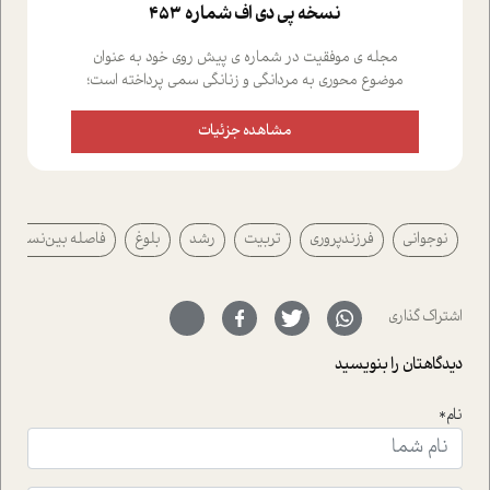
نسخه پي دي اف شماره 453
مجله ی موفقیت در شماره ی پیش روی خود به عنوان
موضوع محوری به مردانگی و زنانگی سمی پرداخته است؛
علاوه بر این که؛ گفت و گویی اختصاصی داشته ایم با فردین
علیخواه، جامعه شناس در بخش های مختلف تلاش کرده ایم
مشاهده جزئیات
از دریچه های گوناگون به این موضوع مهم بپردازیم.فصل
ایستگاه؛ شما را با دیدگاه های روانشناسان و کارشناسان
پیرامون موضوع مردانگی و زنانگی سمی و نیز چالش های
پیرامون آن آشنا می کند.در بخش دو فنجان داغ به سراغ افرادی
نوجوانی
فرزندپروری
تربیت
رشد
بلوغ
فاصله بين‌نسلي
رفته ایم که موفقیت را در عمل به اثبات رسانده اند؛ سید
حمیدرضا محتشمی که بیست و پنجمین سال فعالیت حرفه
ای خود را در حوزه ی کوچینگ، توسعه ی فردی و رهبری پشت
سر نهاده است و نیز کرامت عزیز زاده؛ سفیر صلح و دوستی که
اشتراک گذاری
با رکاب زدن در بیش از هفتاد کشور و کاشتن درخت، به نماد
حمایت از محیط زیست و منابع طبیعی تبدیل گشته
دیدگاهتان را بنویسید
است.فصل روایت اجنبی ها در این شماره به دو موضوع
جذاب پرداخته است که عبارتند از جنبش آهستگی و نیز مقاله
نام*
ای که به زندگی شگفت انگیز جین گودال و تاثیرات کاوش های
ایشان در حوزه ی شامپانزه ها بر زندگی امروزی ما نگاهی
افکنده است.فصل اتاق 333 شما را پای صحبت یک تجربه ی