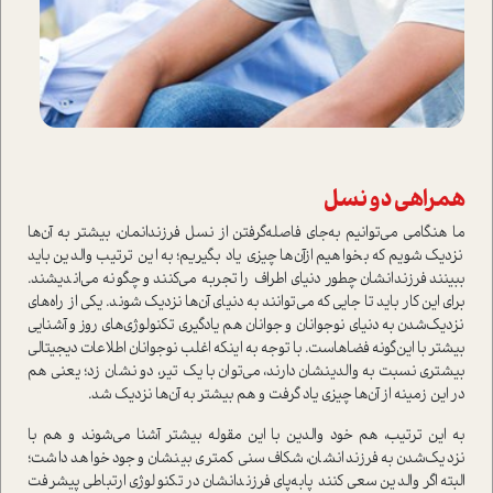
همراهي دو نسل
ما هنگامي مي‌توانيم به‌جاي فاصله‌گرفتن از نسل فرزندانمان، بيشتر به آن‌ها
نزديك شويم كه بخواهيم ازآن‌ها چيزي ياد بگيريم؛ به اين ترتيب والدين‌ بايد
ببينند فرزندانشان چطور دنياي اطراف را تجربه مي‌كنند و چگونه مي‌انديشند.
براي اين كار بايد تا جايي كه مي‌توانند به دنياي آن‌ها نزديك شوند. يكي از راه‌هاي
نزديك‌شدن به دنياي نوجوانان و‌ جوانان هم يادگيري تكنولوژي‌هاي روز و آشنايي
بيشتر با اين‌گونه فضاهاست. با توجه به اينكه اغلب نوجوانان اطلاعات ديجيتالي
بيشتري نسبت به والدينشان دارند، مي‌توان با يك تير، دو نشان زد؛ يعني هم
در اين زمينه از آن‌ها چيزي ياد گرفت و هم بيشتر به آن‌ها نزديك شد.
به اين ترتيب، هم خود والدين با اين مقوله بيشتر آشنا مي‌شوند و هم با
نزديك‌شدن به فرزندانشان، شكاف سني كمتري بينشان وجود خواهد داشت؛
البته اگر والدين‌ سعي كنند پا‌به‌پاي فرزندانشان در تكنولوژي ارتباطي پيشرفت