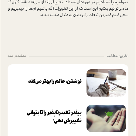
بخواهيم يا نخواهيم، در دوره‌هاي مختلف تغييراتي اتفاق ‌مي‌افتد؛ فقط كاري كه
ما مي‌توانيم بكنيم اين است كه از اين تغييرات آگاه باشيم، آن‌ها را بپذيريم و‌
سعي كنيم كمترين تبعات را برايمان به دنبال داشته باشد.
آخرین مطالب
مشاهده ی همه
نوشتن، حالم را بهتر می‌کند
بپذير تغييرناپذير را تا بتواني
تغييرش دهي!‏