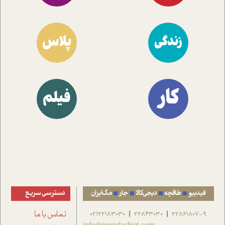
پلاس
زندگی
کار
فیلم
فیدیبو
طاقچه
دیجی‌کالا
جار
مگ‌ایران
دسترسی سریع
22861807-9
22843030
02122183030
تماس با ما
|
|