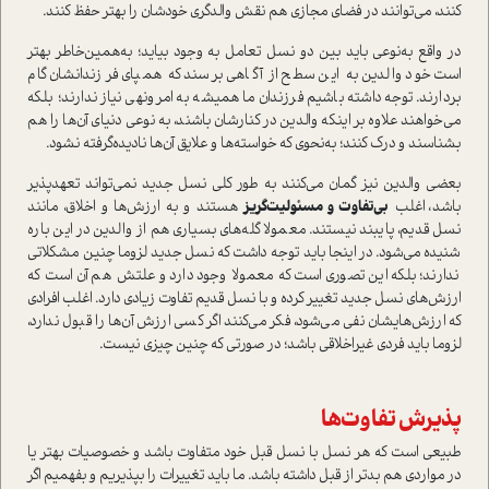
كنند، مي‌توانند در فضاي مجازي هم نقش والد‌گري خودشان را بهتر حفظ كنند.
در واقع به‌نوعي بايد بين دو نسل تعامل به وجود بيايد؛ به‌همين‌خاطر بهتر
است خود والدين به اين سطح از آگاهي برسند كه همپاي فرزندانشان گام
بردارند. توجه داشته باشيم فرزندان ما هميشه به امر‌ونهي نياز ندارند؛ بلكه
مي‌خواهند علاوه بر اينكه والدين در كنارشان باشند، به نوعي دنياي آن‌ها را هم
بشناسند و درك كنند؛ به‌نحوي كه خواسته‌ها و علايق آن‌ها ناديده‌گرفته نشود.
بعضي والدين نيز گمان مي‌كنند ‌به طور كلي نسل جديد نمي‌تواند تعهد‌پذير
باشد، اغلب
بي‌تفاوت و مسئوليت‌گريز
هستند و به ارزش‌ها و اخلاق، مانند
نسل قديم، پايبند نيستند. معمولا گله‌هاي بسياري هم از والدين در اين باره
شنيده مي‌شود. در اينجا بايد توجه داشت كه نسل جديد لزوما چنين مشكلاتي
ندارند؛ بلكه اين تصوري است كه معمولا وجود دارد و علتش هم آن است كه
ارزش‌هاي نسل جديد تغيير كرده و با نسل قديم تفاوت زيادي دارد. اغلب افرادي
كه ارزش‌هايشان نفي مي‌شود، فكر مي‌كنند اگر كسي ارزش آن‌ها را قبول ندارد،
لزوما بايد فردی غير‌اخلاقي باشد؛ در صورتي كه چنين چيزي نيست.
پذيرش تفاوت‌ها
طبيعي است كه هر نسل با نسل قبل خود متفاوت باشد و خصوصيات بهتر يا
در مواردي هم بدتر از قبل داشته باشد. ما بايد تغييرات را بپذيريم و بفهميم اگر