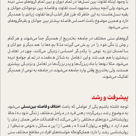
با وجود اينكه تفاوت بين نسل‌ها در تمام دوران و بين تمام گروه‌هاي سني ديده
مي‌شود، ولي آنچه بيشتر مشهود است تفاوت و فاصله بين‌ نوجوانان، جوانان و
بقيه نسل‌هاست؛ به اين خاطر كه طرز فكر اغلب آن‌ها تفاوت زيادي با همديگر
دارد و همين موضوع باعث احساس فاصله بيشتر بين جوانان و بقيه‌گروه‌هاي
سني مي‌شود.
گروه‌هاي سني مختلف در جامعه به‌تدريج از همديگر جدا مي‌شوند و هر كدام
روش زندگي خود را در پيش مي‌گيرند؛ مثلا بچه‌ها با همديگر و جوانان و
سالمندان نيز به نوعي با يكديگر احساس نزديكي مي‌كنند، چون در تعامل
بيشتري با هم هستند و اين تعامل به شكل هدفمند در تمام جوامع ديده
مي‌شود. مثلا نوه‌ها با مادر‌بزرگ‌ها و پدر‌بزرگ‌ها در تعامل و نزديكي بيشتري
هستند، ولي به‌تدريج وقتي وارد جامعه مي‌شوند، در جامعه به نوعي از همديگر
تفكيك مي‌شوند.
پيشرفت و رشد
توجه داشته باشيم يكي از عواملي كه باعث
اختلاف و فاصله بين‌نسلي
مي‌شود،
به موضوع رشد بر‌مي‌گردد؛ يعني فرد در مراحل مختلف زندگي خود به لحاظ‌
روان‌شناختي دوره‌هاي مختلفي را طي مي‌كند كه اقتضائات خاص همان زمان را
هم دارد. درواقع مي‌توان گفت كه بعضي از اين مسائل به‌نوعي جنبه‌‌اي از
روان‌شناسي رشد‌‌ را دارد؛ همان‌گونه‌كه خواسته‌هاي افراد در مقاطع مختلف سني