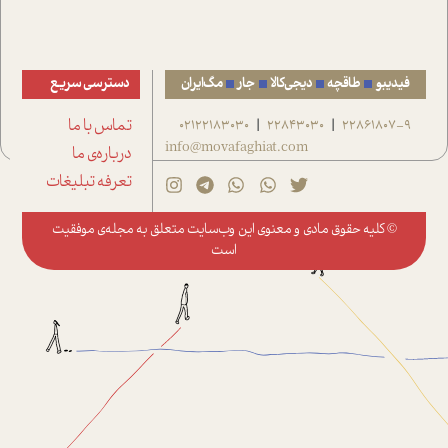
فیدیبو
طاقچه
دیجی‌کالا
جار
مگ‌ایران
دسترسی سریع
22861807-9
22843030
02122183030
تماس با ما
|
|
info@movafaghiat.com
درباره‌ی ما
تعرفه تبلیغات
© کلیه حقوق مادی و معنوی این وب‌سایت متعلق به
مجله‌ی موفقیت
است