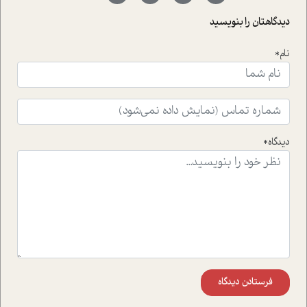
با رکاب زدن در بیش از هفتاد کشور و کاشتن درخت، به نماد
حمایت از محیط زیست و منابع طبیعی تبدیل گشته
دیدگاهتان را بنویسید
است.فصل روایت اجنبی ها در این شماره به دو موضوع
جذاب پرداخته است که عبارتند از جنبش آهستگی و نیز مقاله
نام*
ای که به زندگی شگفت انگیز جین گودال و تاثیرات کاوش های
ایشان در حوزه ی شامپانزه ها بر زندگی امروزی ما نگاهی
افکنده است.فصل اتاق 333 شما را پای صحبت یک تجربه ی
واقعی در ارتباط با اختلال شخصیت اسکزوئید و مشکلات و نیز
راهکارهای حل آن قرار می دهد که در اتاق درمان اتفاق افتاده
است.در فصل پایانی زیر ذره بین نیز همکاران ما تلاش کرده
دیدگاه*
اند تا در کنار مطالب سرگرمی و انگیزشی، شما را با بهترین و
موثرترین راهکارهای استفاده از هوش مصنوعی در حوزه های
مختلف کسب و کار آشنا کنند.
فرستادن دیدگاه