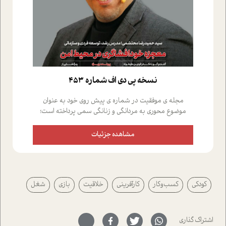
نسخه پي دي اف شماره 453
مجله ی موفقیت در شماره ی پیش روی خود به عنوان
موضوع محوری به مردانگی و زنانگی سمی پرداخته است؛
علاوه بر این که؛ گفت و گویی اختصاصی داشته ایم با فردین
علیخواه، جامعه شناس در بخش های مختلف تلاش کرده ایم
مشاهده جزئیات
از دریچه های گوناگون به این موضوع مهم بپردازیم.فصل
ایستگاه؛ شما را با دیدگاه های روانشناسان و کارشناسان
پیرامون موضوع مردانگی و زنانگی سمی و نیز چالش های
پیرامون آن آشنا می کند.در بخش دو فنجان داغ به سراغ افرادی
کودکی
کسب‌وکار
کارآفرینی
خلاقیت
بازی
شغل
رفته ایم که موفقیت را در عمل به اثبات رسانده اند؛ سید
حمیدرضا محتشمی که بیست و پنجمین سال فعالیت حرفه
ای خود را در حوزه ی کوچینگ، توسعه ی فردی و رهبری پشت
سر نهاده است و نیز کرامت عزیز زاده؛ سفیر صلح و دوستی که
اشتراک گذاری