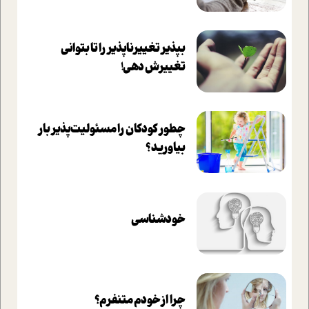
بپذير تغييرناپذير را تا بتواني
تغييرش دهي!‏
چطور کودکان را مسئولیت‌پذیر بار
بیاورید؟
خودشناسی
چرا از خودم متنفرم؟