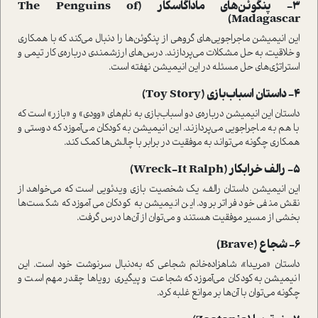
3- پنگوئن‌های ماداگاسکار (The Penguins of
Madagascar)
این انیمیشن ماجراجویی‌های گروهی از پنگوئن‌ها را دنبال می‌کند که با همکاری
و خلاقیت، به حل مشکلات می‌پردازند. درس‌های ارزشمندی درباره‌ی کار تیمی و
استراتژی‌های حل مسئله در این انیمیشن نهفته است.
4- داستان اسباب‌بازی (Toy Story)
داستان این انیمیشن درباره‌ی دو اسباب‌بازی به نام‌های «وودی» و «بازر» است که
با هم به ماجراجویی می‌پردازند. این انیمیشن به کودکان می‌آموزد که دوستی و
همکاری چگونه می‌تواند به موفقیت در برابر با چالش‌ها کمک کند.
5- رالف خرابکار (Wreck-It Ralph)
این انیمیشن داستان رالف، یک شخصیت بازی ویدئویی است که می‌خواهد از
نقش منفی خود فراتر برود. این انیمیشن به کودکان می‌آموزد که شکست‌ها
بخشی از مسیر موفقیت هستند و می‌توان از آن‌ها درس گرفت.
6- شجاع (Brave)
داستان «مریدا»، شاهزاده‌خانم شجاعی که به‌دنبال سرنوشت خود است. این
انیمیشن به کودکان می‌آموزد که شجاعت و پیگیری رویاها چقدر مهم است و
چگونه می‌توان با آن‌ها بر موانع غلبه کرد.